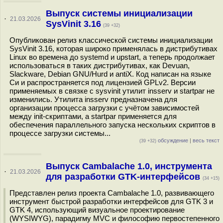
Выпуск системы инициализации
·
21.03.2026
SysVinit 3.16
(39 +32)
Опубликован релиз классической системы инициализации
SysVinit 3.16, которая широко применялась в дистрибутивах
Linux во времена до systemd и upstart, а теперь продолжает
использоваться в таких дистрибутивах, как Devuan,
Slackware, Debian GNU/Hurd и antiX. Код написан на языке
Си и распространяется под лицензией GPLv2. Версии
применяемых в связке с sysvinit утилит insserv и startpar не
изменились. Утилита insserv предназначена для
организации процесса загрузки с учётом зависимостей
между init-скриптами, а startpar применяется для
обеспечения параллельного запуска нескольких скриптов в
процессе загрузки системы...
обсуждение
|
весь текст
(39 +32)
Выпуск Cambalache 1.0, инструмента
·
21.03.2026
для разработки GTK-интерфейсов
(34 +15)
Представлен релиз проекта Cambalache 1.0, развивающего
инструмент быстрой разработки интерфейсов для GTK 3 и
GTK 4, использующий визуальное проектирование
(WYSIWYG), парадигму MVC и философию первостепенного