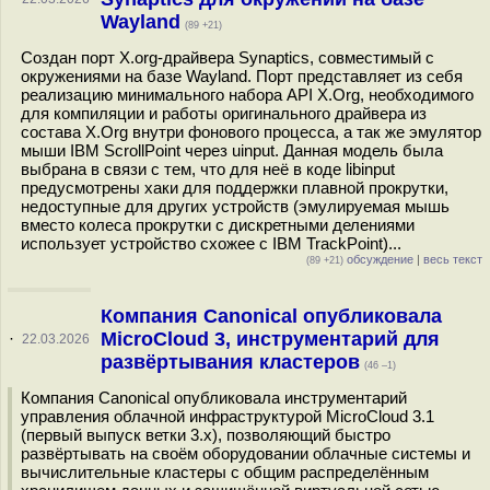
Wayland
(89 +21)
Создан порт X.org-драйвера Synaptics, совместимый с
окружениями на базе Wayland. Порт представляет из себя
реализацию минимального набора API X.Org, необходимого
для компиляции и работы оригинального драйвера из
состава X.Org внутри фонового процесса, а так же эмулятор
мыши IBM ScrollPoint через uinput. Данная модель была
выбрана в связи с тем, что для неё в коде libinput
предусмотрены хаки для поддержки плавной прокрутки,
недоступные для других устройств (эмулируемая мышь
вместо колеса прокрутки с дискретными делениями
использует устройство схожее с IBM TrackPoint)...
обсуждение
|
весь текст
(89 +21)
Компания Canonical опубликовала
MicroCloud 3, инструментарий для
·
22.03.2026
развёртывания кластеров
(46 –1)
Компания Canonical опубликовала инструментарий
управления облачной инфраструктурой MicroCloud 3.1
(первый выпуск ветки 3.x), позволяющий быстро
развёртывать на своём оборудовании облачные системы и
вычислительные кластеры с общим распределённым