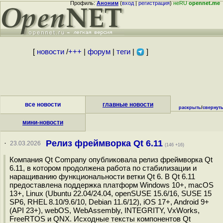
Профиль:
Аноним
(
вход
|
регистрация
)
неRU
opennet.me
[
новости
/
+++
|
форум
|
теги
|
]
все новости
главные новости
раскрыть
/
свернут
мини-новости
Релиз фреймворка Qt 6.11
·
23.03.2026
(146 +16)
Компания Qt Company опубликовала релиз фреймворка Qt
6.11, в котором продолжена работа по стабилизации и
наращиванию функциональности ветки Qt 6. В Qt 6.11
предоставлена поддержка платформ Windows 10+, macOS
13+, Linux (Ubuntu 22.04/24.04, openSUSE 15.6/16, SUSE 15
SP6, RHEL 8.10/9.6/10, Debian 11.6/12), iOS 17+, Android 9+
(API 23+), webOS, WebAssembly, INTEGRITY, VxWorks,
FreeRTOS и QNX. Исходные тексты компонентов Qt