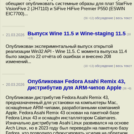
обещают опубликовать системные образы для плат StarFive
VisionFive 2 (JH7110) и SiFive HiFive Premier P550 (ESWIN
EIC7700)...
обсуждение
|
весь текст
(56 +12)
Выпуск Wine 11.5 и Wine-staging 11.5
·
21.03.2026
(18
+13)
Опубликован экспериментальный выпуск открытой
реализации Win32 API - Wine 11.5. С момента выпуска 11.4
было закрыто 22 отчёта об ошибках и внесено 208
изменений...
обсуждение
|
весь текст
(18 +13)
Опубликован Fedora Asahi Remix 43,
·
20.03.2026
дистрибутив для ARM-чипов Apple
(36 +9)
Опубликован дистрибутив Fedora Asahi Remix 43,
предназначенный для установки на компьютеры Mac,
оснащённые ARM-чипами, разработанными компанией
Apple. Fedora Asahi Remix 43 основан на пакетной базе
Fedora Linux 43 и оснащён инсталлятором Calamares.
Изначально дистрибутив Asahi Linux развивался на основе
Arch Linux, но в 2023 году был переведён на пакетную базу
Fedora, что позволило сфокусировать усилия на обратном