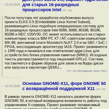
для старых 16-разрядных
·
22.03.2026
процессоров Intel
(227 +46)
После полутора лет разработки опубликован выпуск
проекта ELKS 0.9 (Embeddable Linux Kernel Subset),
развивающего Linux-подобную операционную систему для
16-разрядных процессоров Intel 8086, 8088, 80188, 80186,
80286 и NEC V20/V30. ОС может использоваться на старых
компьютерах класса IBM-PC XT / AT, советском компьютере
MK-88, винтажной плате Monotech NuXT 2.0 и на SBC / SoC /
FPGA, воссоздающих архитектуру IA16. Проект развивается
с 1995 года и начинался как ответвление ядра Linux для
устройств без блока управления памятью (MMU). Исходные
тексты распространяются под лицензией GPLv2. Система
поставляется в форме образов для записи на floppy-диски
или запуска в эмуляторе QEMU...
обсуждение
|
весь текст
(227 +46)
Основан GNOME-X11, форк GNOME 50
·
22.03.2026
с возвращённой поддержкой X11
(213 +26)
В рамках проекта GNOME-X11 началось развитие форка
GNOME 50, в который возвращена возможность работы под
управлением X-сервера. Проект развивает независимый
энтузиаст, не связанный с сообществом GNOME. В