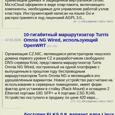
хранилищем данных и защищённой виртуальной сетью.
MicroCloud оформлен в виде snap-пакета, включающего
компоненты, необходимые для управление работой узлов
кластера. Инструментарий написан на языке Go и
распространяется под лицензией AGPL 3.0...
обсуждение
|
весь текст
(46 –1)
10-гигабитный маршрутизатор Turris
Omnia NG Wired, использующий
·
22.03.2026
OpenWRT
(171 +21)
Организация CZ.NIC, являющаяся регистратором чешского
домена первого уровня CZ и разработчиком свободного
DNS-сервера Knot, представила маршрутизатор Turris
Omnia NG Wired, построенный на одной платформе с
выпущенным в прошлом году беспроводным
маршрутизатором Turris Omnia NG и являющийся его
удешевлённым вариантом. Новое устройство рассчитано на
использование в серверных помещениях, имеет форм-
фактор для установки в стойку (Rack-Mount) и оснащено 2
Ethernet портами 10G SFP+ и 4 портами 2.5G RJ45.
Устройство поступило в продажу по цене 420 евро...
обсуждение
|
весь текст
(171 +21)
Доступен ELKS 0.9, вариант ядра Linux