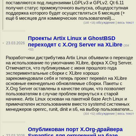
поставляются под лицензиями LGPLv3 и GPLv2. Qt 6.11
получил статус промежуточного выпуска, общедоступная
поддержка которого будет осуществляться 6 месяцев (+
ещё 6 месяцев для коммерческих пользователей)...
обсуждение
|
весь текст
(146 +16)
Проекты Artix Linux и GhostBSD
·
23.03.2026
переходят с X.Org Server на XLibre
(304
+52)
Разработчики дистрибутива Artix Linux объявили о переходе
на использование по умолчанию XLibre, форка X.Org Server.
Отмечается, что публикуемые с июня прошлого года
экспериментальные сборки с XLibre хорошо
зарекомендовали себя и теперь проект перевёл на XLibre
основные еженедельно обновляемые сборки. Пакеты с
X.Org Server оставлены в качестве опции, что позволяет
пользователям в случае проблем вернуться к старой
начинке. Artix Linux основан на пакетной базе Arch Linux и
примечателен использованием вместо systemd системных
менеджеров openrc, runit, dinit и s6, на выбор пользователя...
обсуждение
|
весь текст
(304 +52)
Опубликован порт X.Org-драйвера
Synaptics для окружений на базе
·
22.03.2026