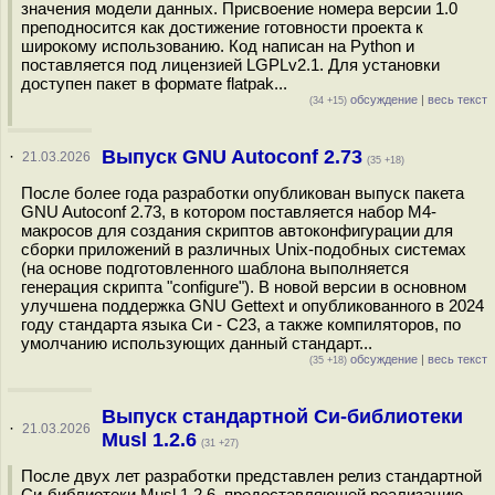
значения модели данных. Присвоение номера версии 1.0
преподносится как достижение готовности проекта к
широкому использованию. Код написан на Python и
поставляется под лицензией LGPLv2.1. Для установки
доступен пакет в формате flatpak...
обсуждение
|
весь текст
(34 +15)
Выпуск GNU Autoconf 2.73
·
21.03.2026
(35 +18)
После более года разработки опубликован выпуск пакета
GNU Autoconf 2.73, в котором поставляется набор M4-
макросов для создания скриптов автоконфигурации для
сборки приложений в различных Unix-подобных системах
(на основе подготовленного шаблона выполняется
генерация скрипта "configure"). В новой версии в основном
улучшена поддержка GNU Gettext и опубликованного в 2024
году стандарта языка Си - C23, а также компиляторов, по
умолчанию использующих данный стандарт...
обсуждение
|
весь текст
(35 +18)
Выпуск стандартной Си-библиотеки
·
21.03.2026
Musl 1.2.6
(31 +27)
После двух лет разработки представлен релиз стандартной
Си-библиотеки Musl 1.2.6, предоставляющей реализацию