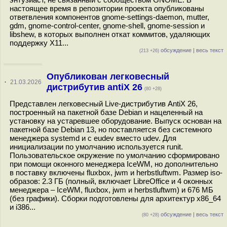
настоящее время в репозитории проекта опубликованы
ответвления компонентов gnome-settings-daemon, mutter,
gdm, gnome-control-center, gnome-shell, gnome-session и
libshew, в которых выполнен откат коммитов, удаляющих
поддержку X11...
обсуждение
|
весь текст
(213 +26)
Опубликован легковесный
·
21.03.2026
дистрибутив antiX 26
(80 +28)
Представлен легковесный Live-дистрибутив AntiX 26,
построенный на пакетной базе Debian и нацеленный на
установку на устаревшее оборудование. Выпуск основан на
пакетной базе Debian 13, но поставляется без системного
менеджера systemd и с eudev вместо udev. Для
инициализации по умолчанию используется runit.
Пользовательское окружение по умолчанию сформировано
при помощи оконного менеджера IceWM, но дополнительно
в поставку включены fluxbox, jwm и herbstluftwm. Размер iso-
образов: 2.3 ГБ (полный, включает LibreOffice и 4 оконных
менеджера – IceWM, fluxbox, jwm и herbstluftwm) и 676 МБ
(без графики). Сборки подготовлены для архитектур x86_64
и i386...
обсуждение
|
весь текст
(80 +28)