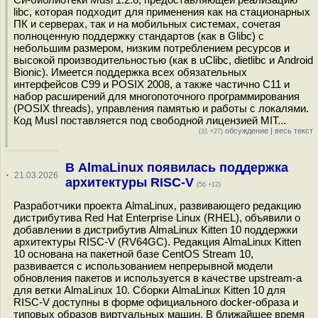
libc, которая подходит для применения как на стационарных
ПК и серверах, так и на мобильных системах, сочетая
полноценную поддержку стандартов (как в Glibc) с
небольшим размером, низким потреблением ресурсов и
высокой производительностью (как в uClibc, dietlibc и Android
Bionic). Имеется поддержка всех обязательных
интерфейсов C99 и POSIX 2008, а также частично C11 и
набор расширений для многопоточного программирования
(POSIX threads), управления памятью и работы с локалями.
Код Musl поставляется под свободной лицензией MIT...
обсуждение
|
весь текст
(31 +27)
В AlmaLinux появилась поддержка
·
21.03.2026
архитектуры RISC-V
(56 +12)
Разработчики проекта AlmaLinux, развивающего редакцию
дистрибутива Red Hat Enterprise Linux (RHEL), объявили о
добавлении в дистрибутив AlmaLinux Kitten 10 поддержки
архитектуры RISC-V (RV64GC). Редакция AlmaLinux Kitten
10 основана на пакетной базе CentOS Stream 10,
развивается с использованием непрерывной модели
обновления пакетов и используется в качестве upstream-а
для ветки AlmaLinux 10. Cборки AlmaLinux Kitten 10 для
RISC-V доступны в форме официального docker-образа и
типовых образов виртуальных машин. В ближайшее время