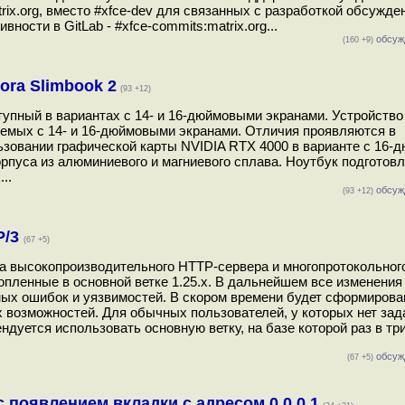
ix.org, вместо #xfce-dev для связанных с разработкой обсуждени
вности в GitLab - #xfce-commits:matrix.org...
обсуж
(160 +9)
ora Slimbook 2
(93 +12)
ступный в вариантах с 14- и 16-дюймовыми экранами. Устройство
мых с 14- и 16-дюймовыми экранами. Отличия проявляются в
ользовании графической карты NVIDIA RTX 4000 в варианте c 16
орпуса из алюминиевого и магниевого сплава. Ноутбук подготов
..
обсуж
(93 +12)
P/3
(67 +5)
ка высокопроизводительного HTTP-сервера и многопротокольного
копленные в основной ветке 1.25.x. В дальнейшем все изменения
зных ошибок и уязвимостей. В скором времени будет сформирова
ых возможностей. Для обычных пользователей, у которых нет зад
дуется использовать основную ветку, на базе которой раз в тр
обсуж
(67 +5)
с появлением вкладки с адресом 0.0.0.1