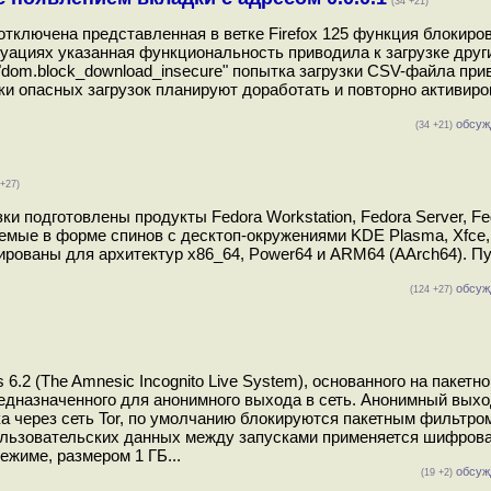
(34 +21)
 отключена представленная в ветке Firefox 125 функция блокиров
уациях указанная функциональность приводила к загрузке друг
dom.block_download_insecure" попытка загрузки CSV-файла при
и опасных загрузок планируют доработать и повторно активиро
обсуж
(34 +21)
 +27)
ки подготовлены продукты Fedora Workstation, Fedora Server, F
авляемые в форме спинов c десктоп-окружениями KDE Plasma, Xfce
мированы для архитектур x86_64, Power64 и ARM64 (AArch64). П
обсуж
(124 +27)
.2 (The Amnesic Incognito Live System), основанного на пакетно
дназначенного для анонимного выхода в сеть. Анонимный выход
ка через сеть Tor, по умолчанию блокируются пакетным фильтро
ользовательских данных между запусками применяется шифрова
режиме, размером 1 ГБ...
обсуж
(19 +2)