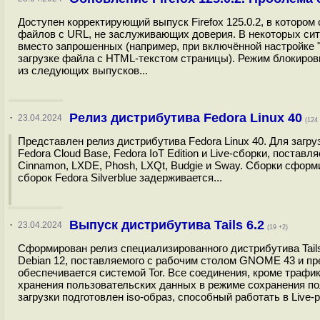
Доступен корректирующий выпуск Firefox 125.0.2, в котором
файлов с URL, не заслуживающих доверия. В некоторых сит
вместо запрошенных (например, при включённой настройке "
загрузке файла с HTML-текстом страницы). Режим блокировк
из следующих выпусков...
Релиз дистрибутива Fedora Linux 40
·
23.04.2024
(124
Представлен релиз дистрибутива Fedora Linux 40. Для загруз
Fedora Cloud Base, Fedora IoT Edition и Live-сборки, пост
Cinnamon, LXDE, Phosh, LXQt, Budgie и Sway. Сборки сфор
сборок Fedora Silverblue задерживается...
Выпуск дистрибутива Tails 6.2
·
23.04.2024
(19 +2)
Сформирован релиз специализированного дистрибутива Tails 6
Debian 12, поставляемого с рабочим столом GNOME 43 и пре
обеспечивается системой Tor. Все соединения, кроме трафи
хранения пользовательских данных в режиме сохранения п
загрузки подготовлен iso-образ, способный работать в Live-