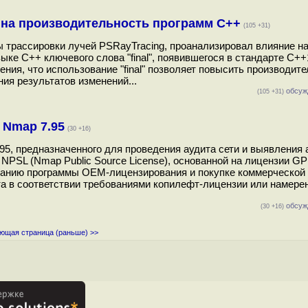
l на производительность программ C++
(105 +31)
 трассировки лучей PSRayTracing, проанализировал влияние н
ыке С++ ключевого слова "final", появившегося в стандарте C++
ния, что использование "final" позволяет повысить производите
ия результатов изменений...
обсуж
(105 +31)
 Nmap 7.95
(30 +16)
95, предназначенного для проведения аудита сети и выявления
NPSL (Nmap Public Source License), основанной на лицензии GP
ванию программы OEM-лицензирования и покупке коммерческой 
та в соответствии требованиями копилефт-лицензии или намере
обсуж
(30 +16)
ющая страница (раньше) >>