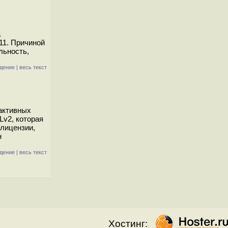
а
11. Причиной
льность,
дение
|
весь текст
 активных
Lv2, которая
лицензии,
н
дение
|
весь текст
Хостинг: