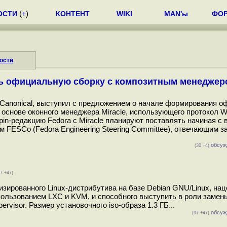
ОСТИ
(
+
)
КОНТЕНТ
WIKI
MAN'ы
ФО
ости
ь официальную сборку с композитным менеджеро
и Canonical, выступил с предложением о начале формирования 
 основе оконного менеджера Miracle, использующего протокол W
in-редакцию Fedora с Miracle планируют поставлять начиная с 
м FESCo (Fedora Engineering Steering Committee), отвечающим з
обсуж
(30 +4)
97 +47)
лизированного Linux-дистрибутива на базе Debian GNU/Linux, нац
ользованием LXC и KVM, и способного выступить в роли замен
ervisor. Размер установочного iso-образа 1.3 ГБ...
обсуж
(97 +47)