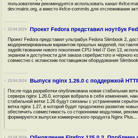
пользователям рекомендуется использовать канал #xfce:matr
dev:matrix.org, а вместо #xfce-commits для отслеживания акти
Проект Fedora представил ноутбук Fed
·
23.04.2024
Проект Fedora представил ультрабук Fedora Slimbook 2, до
модернизированным вариантом прошлых моделей, поставляе
задействовании нового поколения CPU Intel i7 Gen 13, исп
экраном и доступности для заказа серебристого и чёрного к
совместно с испанским поставщиком оборудования Slimbook.
Выпуск nginx 1.26.0 с поддержкой HTT
·
23.04.2024
После года разработки опубликована новая стабильная вет
сервера nginx 1.26.0, которая вобрала в себя изменения, на
стабильной ветке 1.26 будут связаны с устранением серьё
ветка nginx 1.27, в которой будет продолжено развитие нов
обеспечить совместимость со сторонними модулями, рекомен
формируются выпуски коммерческого продукта Nginx Plus...
Обновление Firefox 125.0.2. Проблема 
·
23.04.2024