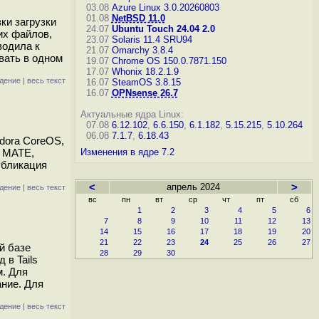
03.08
Azure Linux 3.0.20260803
01.08
NetBSD 11.0
ки загрузки
24.07
Ubuntu Touch 24.04 2.0
их файлов,
23.07
Solaris 11.4 SRU94
водила к
21.07
Omarchy 3.8.4
вать в одном
19.07
Chrome OS 150.0.7871.150
17.07
Whonix 18.2.1.9
дение
|
весь текст
16.07
SteamOS 3.8.15
16.07
OPNsense 26.7
Актуальные ядра Linux:
07.08
6.12.102
,
6.6.150
,
6.1.182
,
5.15.215
,
5.10.264
06.08
7.1.7
,
6.18.43
edora CoreOS,
, MATE,
Изменения в ядре 7.2
убликация
<
апрель 2024
>
дение
|
весь текст
вс
пн
вт
ср
чт
пт
сб
1
2
3
4
5
6
7
8
9
10
11
12
13
14
15
16
17
18
19
20
21
22
23
24
25
26
27
й базе
28
29
30
 в Tails
м. Для
ние. Для
дение
|
весь текст