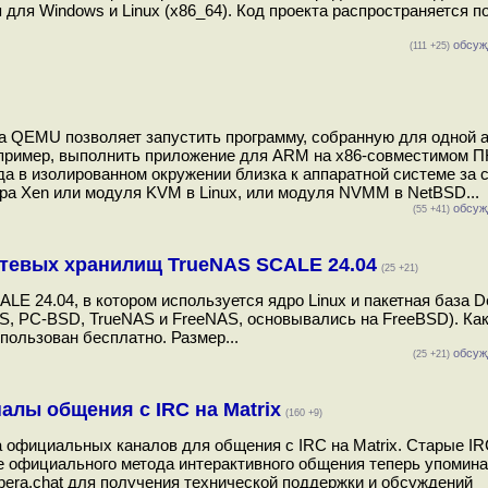
для Windows и Linux (x86_64). Код проекта распространяется п
обсуж
(111 +25)
а QEMU позволяет запустить программу, собранную для одной 
апример, выполнить приложение для ARM на x86-совместимом П
 в изолированном окружении близка к аппаратной системе за с
ра Xen или модуля KVM в Linux, или модуля NVMM в NetBSD...
обсуж
(55 +41)
етевых хранилищ TrueNAS SCALE 24.04
(25 +21)
E 24.04, в котором используется ядро Linux и пакетная база D
S, PC-BSD, TrueNAS и FreeNAS, основывались на FreeBSD). Ка
ользован бесплатно. Размер...
обсуж
(25 +21)
алы общения с IRC на Matrix
(160 +9)
а официальных каналов для общения с IRC на Matrix. Старые I
тве официального метода интерактивного общения теперь упомин
libera.chat для получения технической поддержки и обсуждений