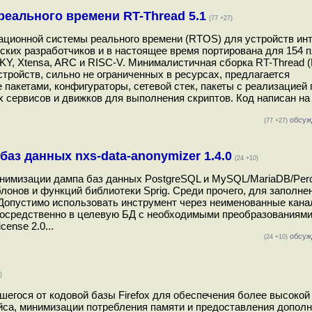
еального времени RT-Thread 5.1
(77 +27)
рационной системы реального времени (RTOS) для устройств инт
ских разработчиков и в настоящее время портирована для 154 пл
KY, Xtensa, ARC и RISC-V. Минималистичная сборка RT-Thread 
устройств, сильно не ограниченных в ресурсах, предлагается
акетами, конфигураторы, сетевой стек, пакеты с реализацией 
 сервисов и движков для выполнения скриптов. Код написан на
обсуж
(77 +27)
аз данных nxs-data-anonymizer 1.4.0
(24 +10)
нонимизации дампа баз данных PostgreSQL и MySQL/MariaDB/Per
онов и функций библиотеки Sprig. Среди прочего, для заполне
 Допустимо использовать инструмент через неименованные канал
епосредственно в целевую БД с необходимыми преобразованиями
ense 2.0...
обсуж
(24 +10)
)
шегося от кодовой базы Firefox для обеспечения более высокой
йса, минимизации потребления памяти и предоставления допол