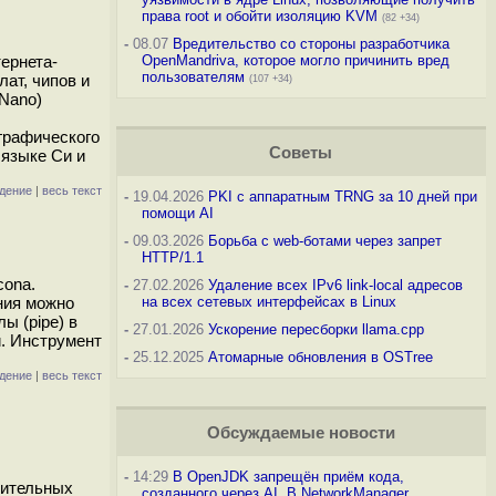
права root и обойти изоляцию KVM
(82 +34)
-
08.07
Вредительство со стороны разработчика
ернета-
OpenMandriva, которое могло причинить вред
пользователям
ат, чипов и
(107 +34)
(Nano)
графического
Советы
 языке Си и
дение
|
весь текст
-
19.04.2026
PKI с аппаратным TRNG за 10 дней при
помощи AI
-
09.03.2026
Борьба с web-ботами через запрет
HTTP/1.1
cona.
-
27.02.2026
Удаление всех IPv6 link-local адресов
ния можно
на всех сетевых интерфейсах в Linux
ы (pipe) в
-
27.01.2026
Ускорение пересборки llama.cpp
. Инструмент
-
25.12.2025
Атомарные обновления в OSTree
дение
|
весь текст
Обсуждаемые новости
-
14:29
В OpenJDK запрещён приём кода,
нительных
созданного через AI. В NetworkManager