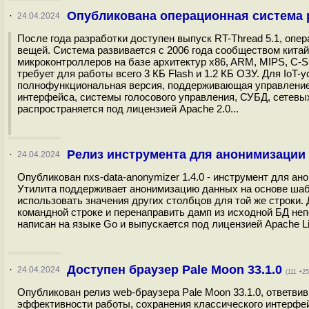
Опубликована операционная система р
·
24.04.2024
После года разработки доступен выпуск RT-Thread 5.1, опе
вещей. Система развивается с 2006 года сообществом китай
микроконтроллеров на базе архитектур x86, ARM, MIPS, С-S
требует для работы всего 3 КБ Flash и 1.2 КБ ОЗУ. Для IoT-
полнофункциональная версия, поддерживающая управление п
интерфейса, системы голосового управления, СУБД, сетевых
распространяется под лицензией Apache 2.0...
Релиз инструмента для анонимизации б
·
24.04.2024
Опубликован nxs-data-anonymizer 1.4.0 - инструмент для а
Утилита поддерживает анонимизацию данных на основе шабл
использовать значения других столбцов для той же строки.
командной строке и перенаправить дамп из исходной БД н
написан на языке Go и выпускается под лицензией Apache Lic
Доступен браузер Pale Moon 33.1.0
·
24.04.2024
(111 +25
Опубликован релиз web-браузера Pale Moon 33.1.0, ответвив
эффективности работы, сохранения классического интерфе