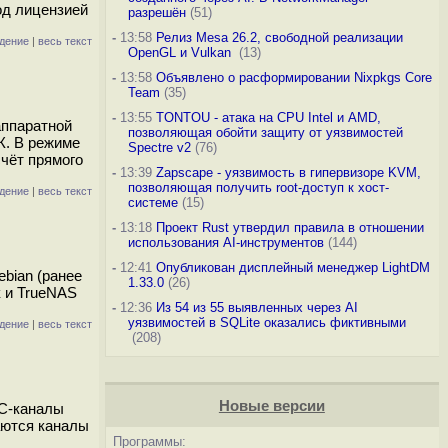
од лицензией
разрешён
(51)
-
13:58
Релиз Mesa 26.2, свободной реализации
дение
|
весь текст
OpenGL и Vulkan
(13)
-
13:58
Объявлено о расформировании Nixpkgs Core
Team
(35)
-
13:55
TONTOU - атака на CPU Intel и AMD,
аппаратной
позволяющая обойти защиту от уязвимостей
К. В режиме
Spectre v2
(76)
чёт прямого
-
13:39
Zapscape - уязвимость в гипервизоре KVM,
позволяющая получить root-доступ к хост-
дение
|
весь текст
системе
(15)
-
13:18
Проект Rust утвердил правила в отношении
использования AI-инструментов
(144)
-
12:41
Опубликован дисплейный менеджер LightDM
ebian (ранее
1.33.0
(26)
к и TrueNAS
-
12:36
Из 54 из 55 выявленных через AI
уязвимостей в SQLite оказались фиктивными
дение
|
весь текст
(208)
Новые версии
RC-каналы
аются каналы
Программы: