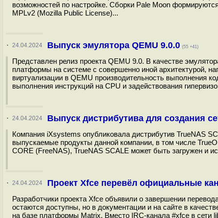
возможностей по настройке. Сборки Pale Moon формируются 
MPLv2 (Mozilla Public License)...
Выпуск эмулятора QEMU 9.0.0
·
24.04.2024
(55 +41)
Представлен релиз проекта QEMU 9.0. В качестве эмулятор
платформы на системе с совершенно иной архитектурой, н
виртуализации в QEMU производительность выполнения кода
выполнения инструкций на CPU и задействования гипервизо
Выпуск дистрибутива для создания с
·
24.04.2024
Компания iXsystems опубликовала дистрибутив TrueNAS SCAL
выпускаемые продукты данной компании, в том числе TrueO
CORE (FreeNAS), TrueNAS SCALE может быть загружен и исп
Проект Xfce перевёл официальные кан
·
24.04.2024
Разработчики проекта Xfce объявили о завершении перевод
остаются доступны, но в документации и на сайте в качес
на базе платформы Matrix. Вместо IRC-канала #xfce в сети 