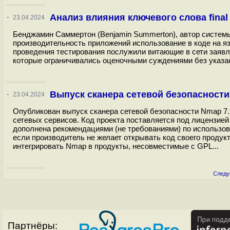
Анализ влияния ключевого слова fina
·
23.04.2024
Бенджамин Саммертон (Benjamin Summerton), автор системы
производительность приложений использование в коде на яз
проведения тестирования послужили витающие в сети заявле
которые ограничивались оценочными суждениями без указан
Выпуск сканера сетевой безопасности
·
23.04.2024
Опубликован выпуск сканера сетевой безопасности Nmap 7.
сетевых сервисов. Код проекта поставляется под лицензией 
дополнена рекомендациями (не требованиями) по использо
если производитель не желает открывать код своего продук
интегрировать Nmap в продукты, несовместимые с GPL...
Следу
Партнёры: