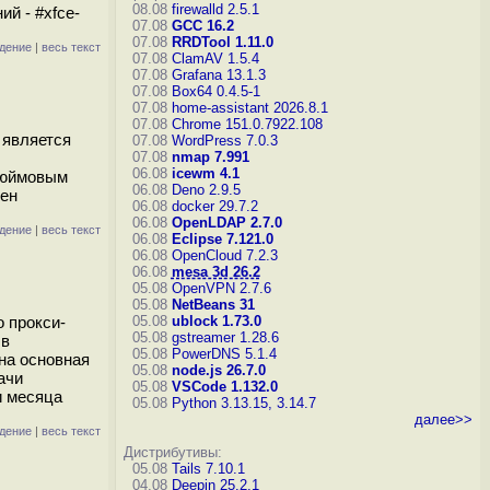
08.08
firewalld 2.5.1
й - #xfce-
07.08
GCC 16.2
07.08
RRDTool 1.11.0
дение
|
весь текст
07.08
ClamAV 1.5.4
07.08
Grafana 13.1.3
07.08
Box64 0.4.5-1
07.08
home-assistant 2026.8.1
07.08
Chrome 151.0.7922.108
 является
07.08
WordPress 7.0.3
07.08
nmap 7.991
06.08
icewm 4.1
-дюймовым
06.08
Deno 2.9.5
лен
06.08
docker 29.7.2
06.08
OpenLDAP 2.7.0
дение
|
весь текст
06.08
Eclipse 7.121.0
06.08
OpenCloud 7.2.3
06.08
mesa 3d 26.2
05.08
OpenVPN 2.7.6
05.08
NetBeans 31
 прокси-
05.08
ublock 1.73.0
05.08
gstreamer 1.28.6
 в
05.08
PowerDNS 5.1.4
на основная
05.08
node.js 26.7.0
ачи
05.08
VSCode 1.132.0
и месяца
05.08
Python 3.13.15, 3.14.7
далее>>
дение
|
весь текст
Дистрибутивы:
05.08
Tails 7.10.1
04.08
Deepin 25.2.1