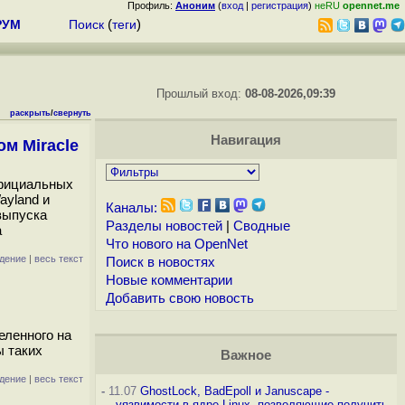
Профиль:
Аноним
(
вход
|
регистрация
)
неRU
opennet.me
РУМ
Поиск
(
теги
)
Прошлый вход:
08-08-2026,09:39
раскрыть
/
свернуть
Навигация
м Miracle
официальных
ayland и
Каналы:
выпуска
Разделы новостей
|
Сводные
а
Что нового на OpenNet
дение
|
весь текст
Поиск в новостях
Новые комментарии
Добавить свою новость
еленного на
ы таких
Важное
дение
|
весь текст
-
11.07
GhostLock, BadEpoll и Januscape -
уязвимости в ядре Linux, позволяющие получить