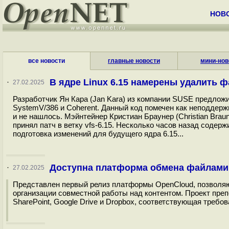
НОВ
все новости
главные новости
мини-нов
В ядре Linux 6.15 намерены удалить 
·
27.02.2025
Разработчик Ян Кара (Jan Kara) из компании SUSE предложи
SystemV/386 и Coherent. Данный код помечен как неподдержи
и не нашлось. Мэйнтейнер Кристиан Браунер (Christian Bra
принял патч в ветку vfs-6.15. Несколько часов назад содержи
подготовка изменений для будущего ядра 6.15...
Доступна платформа обмена файлами 
·
27.02.2025
Представлен первый релиз платформы OpenCloud, позволяю
организации совместной работы над контентом. Проект преп
SharePoint, Google Drive и Dropbox, соответствующая требо