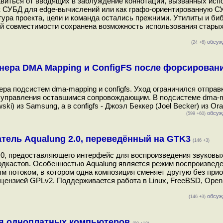
авиться от вводящих в заблуждение коннотаций, вызванных ис
как СУБД для edge-вычислений или как графо-ориентированную С
ура проекта, цели и команда остались прежними. Утилиты и биб
ой совместимости сохранена возможность использования старых
обсуж
(24 +6)
нера DMA Mapping и ConfigFS после форсировани
ера подсистем dma-mapping и configfs. Уход ограничился отправ
е управления оставшимся сопровождающим. В подсистеме dma-
 из Samsung, а в configfs - Джоэл Беккер (Joel Becker) из Orac
обсуж
(599 +60)
ель Aqualung 2.0, переведённый на GTK3
(146 +3)
2.0, предоставляющего интерфейс для воспроизведения звуковы
одкастов. Особенностью Aqualung является режим воспроизведе
потоком, в котором одна композиция сменяет другую без прио
ицензией GPLv2. Поддерживается работа в Linux, FreeBSD, Ope
обсуж
(146 +3)
для одноплатных компьютеров