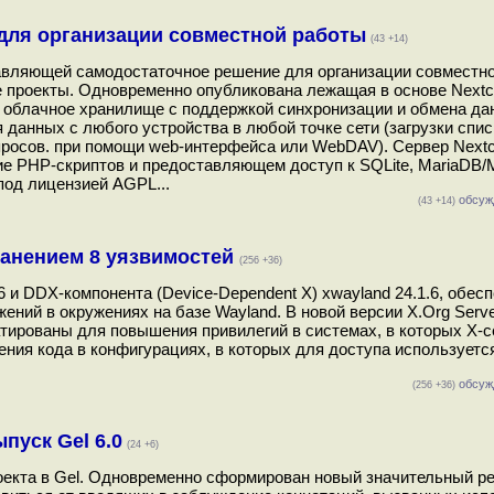
 для организации совместной работы
(43 +14)
авляющей самодостаточное решение для организации совместн
 проекты. Одновременно опубликована лежащая в основе Nextc
ь облачное хранилище с поддержкой синхронизации и обмена да
данных с любого устройства в любой точке сети (загрузки спис
опросов. при помощи web-интерфейса или WebDAV). Сервер Next
е PHP-скриптов и предоставляющем доступ к SQLite, MariaDB
под лицензией AGPL...
обсуж
(43 +14)
транением 8 уязвимостей
(256 +36)
 и DDX-компонента (Device-Dependent X) xwayland 24.1.6, обес
ений в окружениях на базе Wayland. В новой версии X.Org Serv
тированы для повышения привилегий в системах, в которых X-с
ения кода в конфигурациях, в которых для доступа используетс
обсуж
(256 +36)
пуск Gel 6.0
(24 +6)
кта в Gel. Одновременно сформирован новый значительный рели