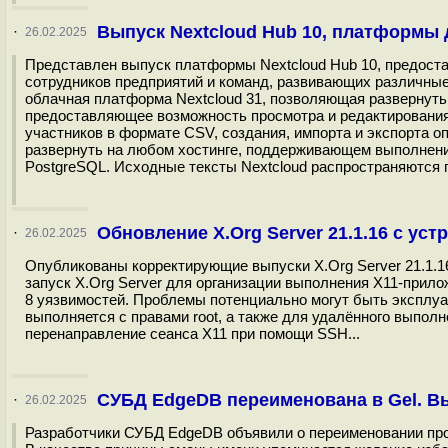
Выпуск Nextcloud Hub 10, платформы
·
26.02.2025
Представлен выпуск платформы Nextcloud Hub 10, предост
сотрудников предприятий и команд, развивающих различные
облачная платформа Nextcloud 31, позволяющая развернут
предоставляющее возможность просмотра и редактирования 
участников в формате CSV, создания, импорта и экспорта 
развернуть на любом хостинге, поддерживающем выполнени
PostgreSQL. Исходные тексты Nextcloud распространяются 
Обновление X.Org Server 21.1.16 с ус
·
26.02.2025
Опубликованы корректирующие выпуски X.Org Server 21.1.16
запуск X.Org Server для организации выполнения X11-прилож
8 уязвимостей. Проблемы потенциально могут быть эксплуа
выполняется с правами root, а также для удалённого выполн
перенаправление сеанса X11 при помощи SSH...
СУБД EdgeDB переименована в Gel. Вы
·
26.02.2025
Разработчики СУБД EdgeDB объявили о переименовании прое