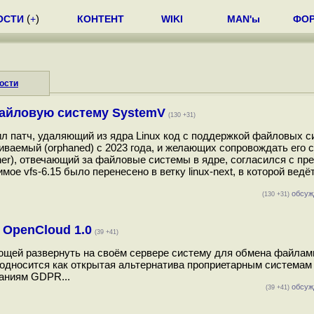
ОСТИ
(
+
)
КОНТЕНТ
WIKI
MAN'ы
ФО
ости
файловую систему SystemV
(130 +31)
л патч, удаляющий из ядра Linux код с поддержкой файловых си
ваемый (orphaned) с 2023 года, и желающих сопровождать его с 
uner), отвечающий за файловые системы в ядре, согласился с п
мое vfs-6.15 было перенесено в ветку linux-next, в которой ведё
обсуж
(130 +31)
OpenCloud 1.0
(39 +41)
щей развернуть на своём сервере систему для обмена файлам
односится как открытая альтернатива проприетарным системам 
ваниям GDPR...
обсуж
(39 +41)