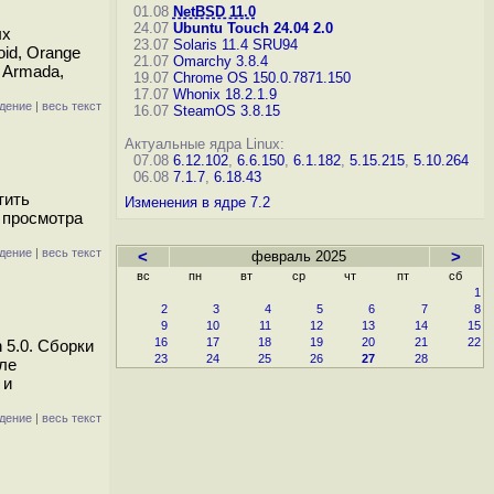
01.08
NetBSD 11.0
24.07
Ubuntu Touch 24.04 2.0
ых
23.07
Solaris 11.4 SRU94
id, Orange
21.07
Omarchy 3.8.4
l Armada,
19.07
Chrome OS 150.0.7871.150
17.07
Whonix 18.2.1.9
дение
|
весь текст
16.07
SteamOS 3.8.15
Актуальные ядра Linux:
07.08
6.12.102
,
6.6.150
,
6.1.182
,
5.15.215
,
5.10.264
06.08
7.1.7
,
6.18.43
тить
Изменения в ядре 7.2
 просмотра
дение
|
весь текст
<
февраль 2025
>
вс
пн
вт
ср
чт
пт
сб
1
2
3
4
5
6
7
8
9
10
11
12
13
14
15
16
17
18
19
20
21
22
 5.0. Сборки
23
24
25
26
27
28
сле
 и
дение
|
весь текст