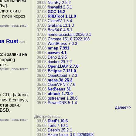
пользованием
09.08
NumPy 2.5.2
УБД.
08.08
firewalld 2.5.1
лиотеки в
07.08
GCC 16.2
 имён через
07.08
RRDTool 1.11.0
07.08
ClamAV 1.5.4
07.08
Grafana 13.1.3
дение
|
весь текст
07.08
Box64 0.4.5-1
07.08
home-assistant 2026.8.1
07.08
Chrome 151.0.7922.108
я Rust
(599
07.08
WordPress 7.0.3
07.08
nmap 7.991
06.08
icewm 4.1
кой заявки на
06.08
Deno 2.9.5
mapping
06.08
docker 29.7.2
le...
06.08
OpenLDAP 2.7.0
дение
|
весь текст
06.08
Eclipse 7.121.0
06.08
OpenCloud 7.2.3
06.08
mesa 3d 26.2
05.08
OpenVPN 2.7.6
05.08
NetBeans 31
05.08
ublock 1.73.0
х CD, файлов
05.08
gstreamer 1.28.6
ния без пауз,
05.08
PowerDNS 5.1.4
становки.
далее>>
nBSD,
Дистрибутивы:
дение
|
весь текст
09.08
DietPi 10.6
05.08
Tails 7.10.1
04.08
Deepin 25.2.1
03.08
Azure Linux 3.0.20260803