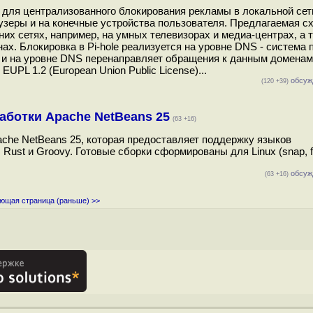
у для централизованного блокирования рекламы в локальной сет
зеры и на конечные устройства пользователя. Предлагаемая с
их сетях, например, на умных телевизорах и медиа-центрах, а 
х. Блокировка в Pi-hole реализуется на уровне DNS - система 
 и на уровне DNS перенаправляет обращения к данным доменам
UPL 1.2 (European Union Public License)...
обсуж
(120 +39)
аботки Apache NetBeans 25
(63 +16)
che NetBeans 25, которая предоставляет поддержку языков
 Rust и Groovy. Готовые сборки сформированы для Linux (snap, fl
обсуж
(63 +16)
ющая страница (раньше) >>