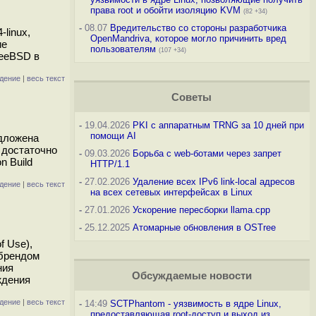
права root и обойти изоляцию KVM
(82 +34)
-
08.07
Вредительство со стороны разработчика
linux,
OpenMandriva, которое могло причинить вред
ие
пользователям
(107 +34)
reeBSD в
дение
|
весь текст
Советы
-
19.04.2026
PKI с аппаратным TRNG за 10 дней при
помощи AI
едложена
 достаточно
-
09.03.2026
Борьба с web-ботами через запрет
n Build
HTTP/1.1
-
27.02.2026
Удаление всех IPv6 link-local адресов
дение
|
весь текст
на всех сетевых интерфейсах в Linux
-
27.01.2026
Ускорение пересборки llama.cpp
-
25.12.2025
Атомарные обновления в OSTree
f Use),
 брендом
ния
Обсуждаемые новости
ждения
дение
|
весь текст
-
14:49
SCTPhantom - уязвимость в ядре Linux,
предоставляющая root-доступ и выход из