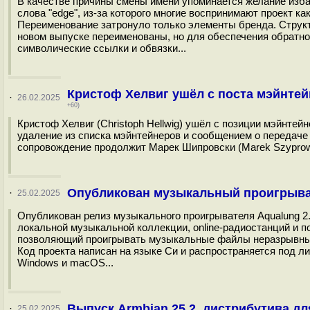
В качестве причины смены имени упоминается желание изб
слова "еdge", из-за которого многие воспринимают проект 
Переименование затронуло только элементы бренда. Структ
новом выпуске переименованы, но для обеспечения обратн
символические ссылки и обвязки...
Кристоф Хелвиг ушёл с поста мэйнтей
·
26.02.2025
+60)
Кристоф Хелвиг (Christoph Hellwig) ушёл с позиции мэйнтейн
удаление из списка мэйнтейнеров и сообщением о передач
сопровождение продолжит Марек Шипровски (Marek Szyprowski)
Опубликован музыкальный проигрыват
·
25.02.2025
Опубликован релиз музыкального проигрывателя Aqualung 
локальной музыкальной коллекции, online-радиостанций и п
позволяющий проигрывать музыкальные файлы неразрывным 
Код проекта написан на языке Си и распространяется под л
Windows и macOS...
Выпуск Armbian 25.2, дистрибутива 
·
25.02.2025