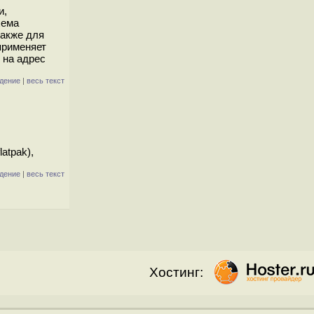
и,
хема
также для
применяет
 на адрес
дение
|
весь текст
atpak),
дение
|
весь текст
Хостинг: