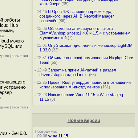
контейнера
(35)
-
14:46
В OpenJDK запрещён приём кода,
созданного через AI. В NetworkManager
ой работы
разрешён
(86)
loud Hub
-
13:36
Обновление антивирусного пакета
нными,
ClamAV&nbsp;&nbsp;1.4.6 и 1.5.4 с устранением
ка
8 уязвимостей
(7)
cloud можно
-
13:01
Опубликован дисплейный менеджер LightDM
/MySQL или
1.33.0
(33)
дение
|
весь текст
-
12:51
Объявлено о расформировании Nixpkgs Core
Team
(65)
-
12:49
Запрет на приём AI-патчей в раздел
drivers/staging ядра Linux
(56)
печивающего
-
12:26
Проект Rust утвердил правила в отношении
er устранено
использования AI-инструментов
(161)
ервер
-
12:23
Новые версии Wine 11.15 и Wine-staging
я
11.15
(8)
дение
|
весь текст
Новые версии
Программы:
з - Gel 6.0.
09.08
wine 11.15