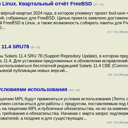
 Linux. Квартальный отчёт FreeBSD
(117 +21)
ёртый квартал 2024 года, в котором упомянут проект bsd-user-4-
ий, собранных для FreeBSD. Целью проекта заявлено достижен
 FreeBSD в Linux, а также возможность собирать пакеты для F
...
обсуж
(117 +21)
 11.4 SRU78
(96 +15)
Solaris 11.4 SRU 78 (Support Repository Update), в котором пр
is 11.4. Для установки предложенных в обновлении исправлений
воспользоваться бесплатной редакцией Solaris 11.4 CBE (Commo
ывной публикации новых версий...
обсуж
(96 +15)
с условиями использования
(305 –93)
лицензии MPL будут применяться условия использования (Terms o
олжен согласиться для работы с продуктом, поставляемым под
ишь на лицензию MPL и публичные обязательства, но из-за измене
требования и обязательства. Начиная с марта запрос подтвер
ователей, а позднее и для существующих...
обсуж
(305 –93)