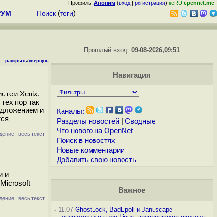
Профиль:
Аноним
(
вход
|
регистрация
)
неRU
opennet.me
РУМ
Поиск
(
теги
)
Прошлый вход:
09-08-2026,09:51
раскрыть
/
свернуть
Навигация
стем Xenix,
тех пор так
редложением и
Каналы:
тся
Разделы новостей
|
Сводные
Что нового на OpenNet
дение
|
весь текст
Поиск в новостях
Новые комментарии
Добавить свою новость
и и
Microsoft
Важное
дение
|
весь текст
-
11.07
GhostLock, BadEpoll и Januscape -
уязвимости в ядре Linux, позволяющие получить