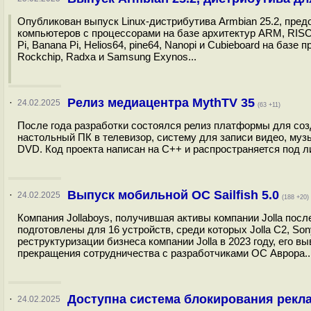
Опубликован выпуск Linux-дистрибутива Armbian 25.2, пре
компьютеров с процессорами на базе архитектур ARM, RISC-
Pi, Banana Pi, Helios64, pine64, Nanopi и Cubieboard на базе п
Rockchip, Radxa и Samsung Exynos...
Релиз медиацентра MythTV 35
·
24.02.2025
(63 +11)
После года разработки состоялся релиз платформы для со
настольный ПК в телевизор, систему для записи видео, му
DVD. Код проекта написан на С++ и распространяется под л
Выпуск мобильной ОС Sailfish 5.0
·
24.02.2025
(188 +20)
Компания Jollaboys, получившая активы компании Jolla посл
подготовлены для 16 устройств, среди которых Jolla C2, So
реструктуризации бизнеса компании Jolla в 2023 году, его в
прекращения сотрудничества с разработчиками ОС Аврора..
Доступна система блокирования рекла
·
24.02.2025