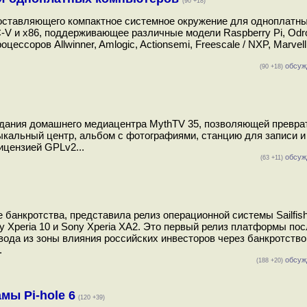
(90 +18)
доставляющего компактное системное окружение для одноплатн
V и x86, поддерживающее различные модели Raspberry Pi, Odro
роцессоров Allwinner, Amlogic, Actionsemi, Freescale / NXP, Marvel
обсуж
(90 +18)
здания домашнего медиацентра MythTV 35, позволяющей превра
зыкальный центр, альбом с фотографиями, станцию для записи и
ицензией GPLv2...
обсуж
(63 +11)
е банкротства, представила релиз операционной системы Sailfish
ny Xperia 10 и Sony Xperia XA2. Это первый релиз платформы по
ывода из зоны влияния российских инвесторов через банкротство
.
обсуж
(188 +20)
мы Pi-hole 6
(120 +39)