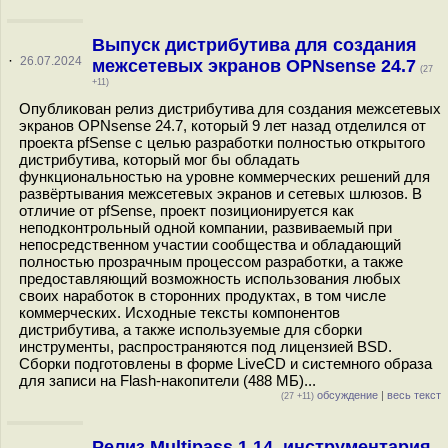
Выпуск дистрибутива для создания
·
26.07.2024
межсетевых экранов OPNsense 24.7
(27
+11)
Опубликован релиз дистрибутива для создания межсетевых
экранов OPNsense 24.7, который 9 лет назад отделился от
проекта pfSense с целью разработки полностью открытого
дистрибутива, который мог бы обладать
функциональностью на уровне коммерческих решений для
развёртывания межсетевых экранов и сетевых шлюзов. В
отличие от pfSense, проект позиционируется как
неподконтрольный одной компании, развиваемый при
непосредственном участии сообщества и обладающий
полностью прозрачным процессом разработки, а также
предоставляющий возможность использования любых
своих наработок в сторонних продуктах, в том числе
коммерческих. Исходные тексты компонентов
дистрибутива, а также используемые для сборки
инструменты, распространяются под лицензией BSD.
Сборки подготовлены в форме LiveCD и системного образа
для записи на Flash-накопители (488 МБ)...
обсуждение
|
весь текст
(27 +11)
Релиз Multipass 1.14, инструментария