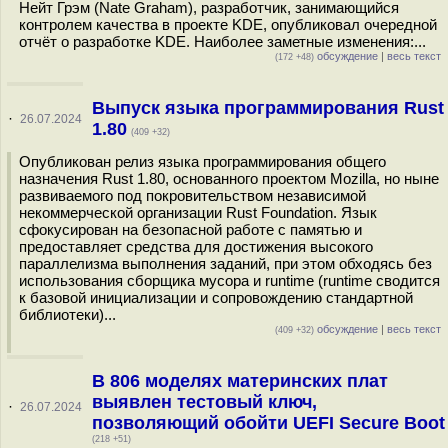
Нейт Грэм (Nate Graham), разработчик, занимающийся
контролем качества в проекте KDE, опубликовал очередной
отчёт о разработке KDE. Наиболее заметные изменения:...
обсуждение
|
весь текст
(172 +48)
Выпуск языка программирования Rust
·
26.07.2024
1.80
(409 +32)
Опубликован релиз языка программирования общего
назначения Rust 1.80, основанного проектом Mozilla, но ныне
развиваемого под покровительством независимой
некоммерческой организации Rust Foundation. Язык
сфокусирован на безопасной работе с памятью и
предоставляет средства для достижения высокого
параллелизма выполнения заданий, при этом обходясь без
использования сборщика мусора и runtime (runtime сводится
к базовой инициализации и сопровождению стандартной
библиотеки)...
обсуждение
|
весь текст
(409 +32)
В 806 моделях материнских плат
выявлен тестовый ключ,
·
26.07.2024
позволяющий обойти UEFI Secure Boot
(218 +51)