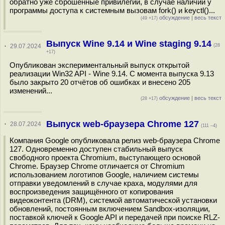
обратно уже сброшенные привилегии, в случае наличии у
программы доступа к системным вызовам fork() и keyctl()...
обсуждение
|
весь текст
(49 +17)
Выпуск Wine 9.14 и Wine staging 9.14
·
29.07.2024
(28
+17)
Опубликован экспериментальный выпуск открытой
реализации Win32 API - Wine 9.14. С момента выпуска 9.13
было закрыто 20 отчётов об ошибках и внесено 205
изменений...
обсуждение
|
весь текст
(28 +17)
Выпуск web-браузера Chrome 127
·
28.07.2024
(111 –4)
Компания Google опубликовала релиз web-браузера Chrome
127. Одновременно доступен стабильный выпуск
свободного проекта Chromium, выступающего основой
Chrome. Браузер Chrome отличается от Chromium
использованием логотипов Google, наличием системы
отправки уведомлений в случае краха, модулями для
воспроизведения защищённого от копирования
видеоконтента (DRM), системой автоматической установки
обновлений, постоянным включением Sandbox-изоляции,
поставкой ключей к Google API и передачей при поиске RLZ-