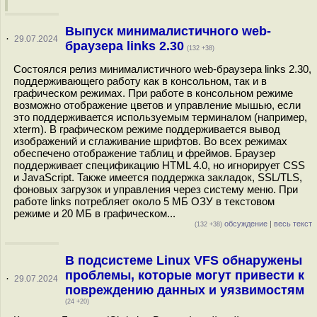
Выпуск минималистичного web-
·
29.07.2024
браузера links 2.30
(132 +38)
Состоялся релиз минималистичного web-браузера links 2.30,
поддерживающего работу как в консольном, так и в
графическом режимах. При работе в консольном режиме
возможно отображение цветов и управление мышью, если
это поддерживается используемым терминалом (например,
xterm). В графическом режиме поддерживается вывод
изображений и сглаживание шрифтов. Во всех режимах
обеспечено отображение таблиц и фреймов. Браузер
поддерживает спецификацию HTML 4.0, но игнорирует CSS
и JavaScript. Также имеется поддержка закладок, SSL/TLS,
фоновых загрузок и управления через систему меню. При
работе links потребляет около 5 МБ ОЗУ в текстовом
режиме и 20 МБ в графическом...
обсуждение
|
весь текст
(132 +38)
В подсистеме Linux VFS обнаружены
проблемы, которые могут привести к
·
29.07.2024
повреждению данных и уязвимостям
(24 +20)