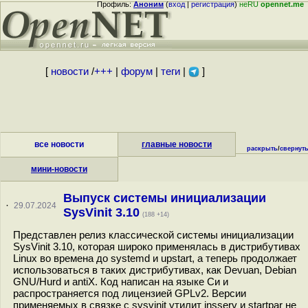
Профиль:
Аноним
(
вход
|
регистрация
)
неRU
opennet.me
[
новости
/
+++
|
форум
|
теги
|
]
все новости
главные новости
раскрыть
/
свернут
мини-новости
Выпуск системы инициализации
·
29.07.2024
SysVinit 3.10
(188 +14)
Представлен релиз классической системы инициализации
SysVinit 3.10, которая широко применялась в дистрибутивах
Linux во времена до systemd и upstart, а теперь продолжает
использоваться в таких дистрибутивах, как Devuan, Debian
GNU/Hurd и antiX. Код написан на языке Си и
распространяется под лицензией GPLv2. Версии
применяемых в связке с sysvinit утилит insserv и startpar не