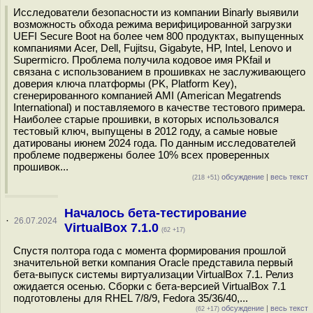
Исследователи безопасности из компании Binarly выявили
возможность обхода режима верифицированной загрузки
UEFI Secure Boot на более чем 800 продуктах, выпущенных
компаниями Acer, Dell, Fujitsu, Gigabyte, HP, Intel, Lenovo и
Supermicro. Проблема получила кодовое имя PKfail и
связана с использованием в прошивках не заслуживающего
доверия ключа платформы (PK, Platform Key),
сгенерированного компанией AMI (American Megatrends
International) и поставляемого в качестве тестового примера.
Наиболее старые прошивки, в которых использовался
тестовый ключ, выпущены в 2012 году, а самые новые
датированы июнем 2024 года. По данным исследователей
проблеме подвержены более 10% всех проверенных
прошивок...
обсуждение
|
весь текст
(218 +51)
Началось бета-тестирование
·
26.07.2024
VirtualBox 7.1.0
(62 +17)
Спустя полтора года с момента формирования прошлой
значительной ветки компания Oracle представила первый
бета-выпуск системы виртуализации VirtualBox 7.1. Релиз
ожидается осенью. Сборки с бета-версией VirtualBox 7.1
подготовлены для RHEL 7/8/9, Fedora 35/36/40,...
обсуждение
|
весь текст
(62 +17)