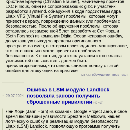
Кристиан Браунер (Christian Brauner), мэйнтейнер проектов
LXC и Incus, один из сопровождающих glibc и участник
разработки systemd, обнаружил в коде подсистемы ядра
Linux VFS (Virtual File System) проблемы, которые могут
привести к краху, повреждению данных или проблемам с
безопасностью. После обнаружения проблемы, которая
оставалась незамеченной 5 лет, разработчик Сет Форши
(Seth Forshee) из компании Digital Ocean исправил ошибку,
допускавшую выход за пределы оригинального
пространства имён, в котором производилось монтирование,
что потенциально могло привести к проблемам
безопасности. К счастью, для эксплуатации этого класса
уязвимостей пользователь должен быть
привилегированным, что сильно снижает пользу от этой
ошибки для атакующих на практике.
обсуждение
|
весь текст
(24 +20)
Ошибка в LSM-модуле Landlock
позволяла заново получить
·
29.07.2024
сброшенные привилегии
(49 +17)
Янн Хорн (Jann Horn) из команды Google Project Zero, в своё
время выявивший уязвимости Spectre и Meltdown, нашёл
логическую ошибку в реализации модуля безопасности
Linux (LSM) Landlock, позволяющую программе получить