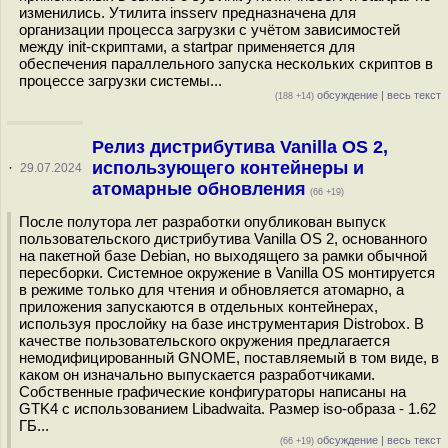
изменились. Утилита insserv предназначена для
организации процесса загрузки с учётом зависимостей
между init-скриптами, а startpar применяется для
обеспечения параллельного запуска нескольких скриптов в
процессе загрузки системы...
обсуждение
|
весь текст
(188 +14)
Релиз дистрибутива Vanilla OS 2,
использующего контейнеры и
·
29.07.2024
атомарные обновления
(66 +19)
После полутора лет разработки опубликован выпуск
пользовательского дистрибутива Vanilla OS 2, основанного
на пакетной базе Debian, но выходящего за рамки обычной
пересборки. Системное окружение в Vanilla OS монтируется
в режиме только для чтения и обновляется атомарно, а
приложения запускаются в отдельных контейнерах,
используя прослойку на базе инструментария Distrobox. В
качестве пользовательского окружения предлагается
немодифицированный GNOME, поставляемый в том виде, в
каком он изначально выпускается разработчиками.
Собственные графические конфигураторы написаны на
GTK4 с использованием Libadwaita. Размер iso-образа - 1.62
ГБ...
обсуждение
|
весь текст
(66 +19)