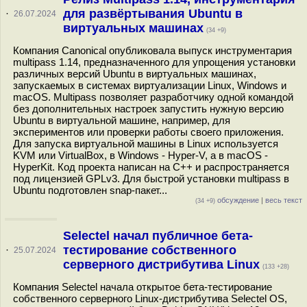
для развёртывания Ubuntu в
·
26.07.2024
виртуальных машинах
(34 +9)
Компания Canonical опубликовала выпуск инструментария
multipass 1.14, предназначенного для упрощения установки
различных версий Ubuntu в виртуальных машинах,
запускаемых в системах виртуализации Linux, Windows и
macOS. Multipass позволяет разработчику одной командой
без дополнительных настроек запустить нужную версию
Ubuntu в виртуальной машине, например, для
экспериментов или проверки работы своего приложения.
Для запуска виртуальной машины в Linux используется
KVM или VirtualBox, в Windows - Hyper-V, а в macOS -
HyperKit. Код проекта написан на C++ и распространяется
под лицензией GPLv3. Для быстрой установки multipass в
Ubuntu подготовлен snap-пакет...
обсуждение
|
весь текст
(34 +9)
Selectel начал публичное бета-
тестирование собственного
·
25.07.2024
серверного дистрибутива Linux
(133 +28)
Компания Selectel начала открытое бета-тестирование
собственного серверного Linux-дистрибутива Selectel OS,