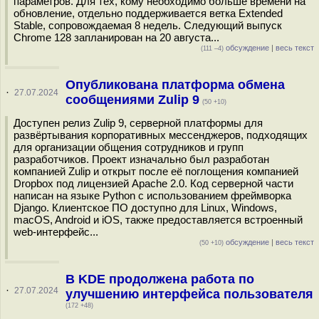
параметров. Для тех, кому необходимо больше времени на
обновление, отдельно поддерживается ветка Extended
Stable, сопровождаемая 8 недель. Следующий выпуск
Chrome 128 запланирован на 20 августа...
обсуждение
|
весь текст
(111 –4)
Опубликована платформа обмена
·
27.07.2024
сообщениями Zulip 9
(50 +10)
Доступен релиз Zulip 9, серверной платформы для
развёртывания корпоративных мессенджеров, подходящих
для организации общения сотрудников и групп
разработчиков. Проект изначально был разработан
компанией Zulip и открыт после её поглощения компанией
Dropbox под лицензией Apache 2.0. Код серверной части
написан на языке Python с использованием фреймворка
Django. Клиентское ПО доступно для Linux, Windows,
macOS, Android и iOS, также предоставляется встроенный
web-интерфейс...
обсуждение
|
весь текст
(50 +10)
В KDE продолжена работа по
·
27.07.2024
улучшению интерфейса пользователя
(172 +48)