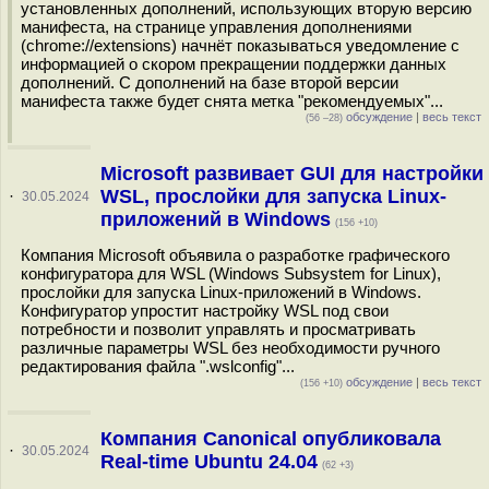
установленных дополнений, использующих вторую версию
манифеста, на странице управления дополнениями
(chrome://extensions) начнёт показываться уведомление с
информацией о скором прекращении поддержки данных
дополнений. С дополнений на базе второй версии
манифеста также будет снята метка "рекомендуемых"...
обсуждение
|
весь текст
(56 –28)
Microsoft развивает GUI для настройки
WSL, прослойки для запуска Linux-
·
30.05.2024
приложений в Windows
(156 +10)
Компания Microsoft объявила о разработке графического
конфигуратора для WSL (Windows Subsystem for Linux),
прослойки для запуска Linux-приложений в Windows.
Конфигуратор упростит настройку WSL под свои
потребности и позволит управлять и просматривать
различные параметры WSL без необходимости ручного
редактирования файла ".wslconfig"...
обсуждение
|
весь текст
(156 +10)
Компания Canonical опубликовала
·
30.05.2024
Real-time Ubuntu 24.04
(62 +3)