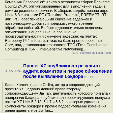
Компания Canonical объявила о готовности сборок Real-time
Ubuntu 24.04, оптимизированных для выполнения задач в
режиме реального времени. В сборках задействовано ядро
Linux 6.8 с патчами RT ("Realtime-Preempt", PREEMPT_RT
или "-rt"), обеспечивающими снижение задержек и
позволяющими добиться предсказуемого времени
обработки событий. В сборки дополнительно включены
оптимизации, нацеленные на повышение
производительности и снижение задержек на платах
Raspberry Pi 4 и 5, и системах на базе процессоров Intel
Core, поддерживающих технологии TCC (Time Coordinated
Computing) и TSN (Time-Sensitive Networking)...
обсуждение
|
весь текст
(62 +3)
Проект XZ опубликовал результат
аудита коммитов и первое обновление
·
30.05.2024
после выявления бэкдора
(31 +35)
Лассе Коллин (Lasse Collin), автор и сопровождающий
проекта xz, недавно давший права второму
сопровождающему Jia Tan, деятельность которого привела к
внедрению бэкдора, опубликовал корректирующие выпуски
пакета XZ Utils 5.2.13, 5.4.7 и 5.6.2, в которых удалены
компоненты бэкдора и прочие подозрительные изменения,
ранее принятые от Jia Tan...