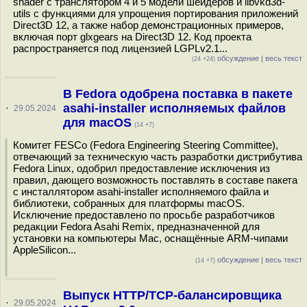
shader c транслятором 4 и 5 модели шейдеров и libvkd3d-
utils с функциями для упрощения портирования приложений
Direct3D 12, а также набор демонстрационных примеров,
включая порт glxgears на Direct3D 12. Код проекта
распространяется под лицензией LGPLv2.1...
обсуждение
|
весь текст
(24 +24)
В Fedora одобрена поставка в пакете
asahi-installer исполняемых файлов
·
29.05.2024
для macOS
(14 +7)
Комитет FESCo (Fedora Engineering Steering Committee),
отвечающий за техническую часть разработки дистрибутива
Fedora Linux, одобрил предоставление исключения из
правил, дающего возможность поставлять в составе пакета
с инсталлятором asahi-installer исполняемого файла и
библиотеки, собранных для платформы macOS.
Исключение предоставлено по просьбе разработчиков
редакции Fedora Asahi Remix, предназначенной для
установки на компьютеры Mac, оснащённые ARM-чипами
AppleSilicon...
обсуждение
|
весь текст
(14 +7)
Выпуск HTTP/TCP-балансировщика
·
29.05.2024