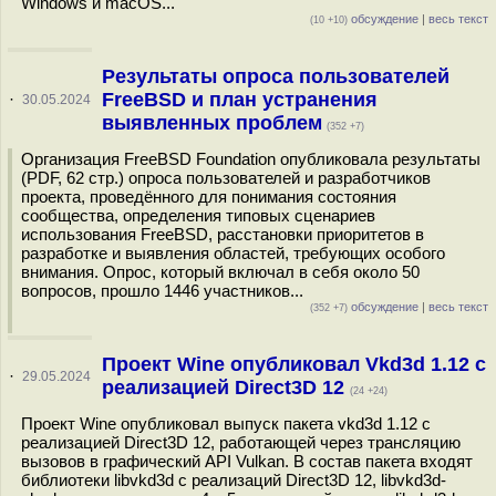
Windows и macOS...
обсуждение
|
весь текст
(10 +10)
Результаты опроса пользователей
FreeBSD и план устранения
·
30.05.2024
выявленных проблем
(352 +7)
Организация FreeBSD Foundation опубликовала результаты
(PDF, 62 стр.) опроса пользователей и разработчиков
проекта, проведённого для понимания состояния
сообщества, определения типовых сценариев
использования FreeBSD, расстановки приоритетов в
разработке и выявления областей, требующих особого
внимания. Опрос, который включал в себя около 50
вопросов, прошло 1446 участников...
обсуждение
|
весь текст
(352 +7)
Проект Wine опубликовал Vkd3d 1.12 с
·
29.05.2024
реализацией Direct3D 12
(24 +24)
Проект Wine опубликовал выпуск пакета vkd3d 1.12 с
реализацией Direct3D 12, работающей через трансляцию
вызовов в графический API Vulkan. В состав пакета входят
библиотеки libvkd3d с реализаций Direct3D 12, libvkd3d-