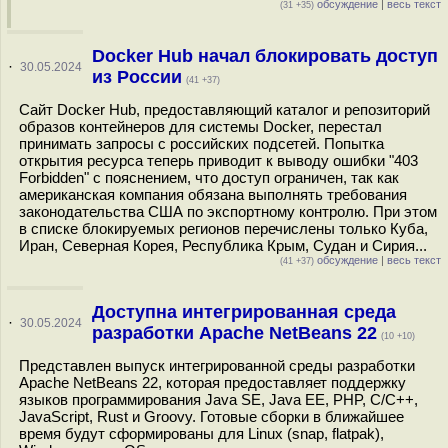
обсуждение
|
весь текст
(31 +35)
Docker Hub начал блокировать доступ
·
30.05.2024
из России
(41 +37)
Сайт Docker Hub, предоставляющий каталог и репозиторий
образов контейнеров для системы Docker, перестал
принимать запросы с российских подсетей. Попытка
открытия ресурса теперь приводит к выводу ошибки "403
Forbidden" с пояснением, что доступ ограничен, так как
американская компания обязана выполнять требования
законодательства США по экспортному контролю. При этом
в списке блокируемых регионов перечислены только Куба,
Иран, Северная Корея, Республика Крым, Судан и Сирия...
обсуждение
|
весь текст
(41 +37)
Доступна интегрированная среда
·
30.05.2024
разработки Apache NetBeans 22
(10 +10)
Представлен выпуск интегрированной среды разработки
Apache NetBeans 22, которая предоставляет поддержку
языков программирования Java SE, Java EE, PHP, C/C++,
JavaScript, Rust и Groovy. Готовые сборки в ближайшее
время будут сформированы для Linux (snap, flatpak),