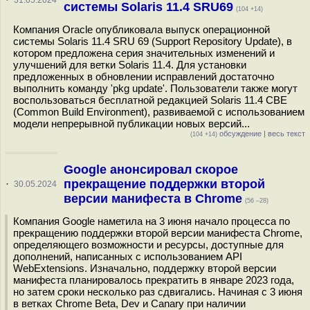
·
31.05.2024
системы Solaris 11.4 SRU69
(104 +14)
Компания Oracle опубликовала выпуск операционной
системы Solaris 11.4 SRU 69 (Support Repository Update), в
котором предложена серия значительных изменений и
улучшений для ветки Solaris 11.4. Для установки
предложенных в обновлении исправлений достаточно
выполнить команду 'pkg update'. Пользователи также могут
воспользоваться бесплатной редакцией Solaris 11.4 CBE
(Common Build Environment), развиваемой с использованием
модели непрерывной публикации новых версий...
обсуждение
|
весь текст
(104 +14)
Google анонсировал скорое
прекращение поддержки второй
·
30.05.2024
версии манифеста в Chrome
(56 –28)
Компания Google наметила на 3 июня начало процесса по
прекращению поддержки второй версии манифеста Chrome,
определяющего возможности и ресурсы, доступные для
дополнений, написанных с использованием API
WebExtensions. Изначально, поддержку второй версии
манифеста планировалось прекратить в январе 2023 года,
но затем сроки несколько раз сдвигались. Начиная с 3 июня
в ветках Chrome Beta, Dev и Canary при наличии