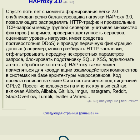
HAProxy 3.0
(44 +43)
Спустя пять лет с момента формирования ветки 2.0
опубликован релиз балансировщика нагрузки HAProxy 3.0,
позволяющего распределять HTTP-трафик и произвольные
TCP-запросы между группой серверов, учитывая множество
факторов (например, проверяет доступность серверов,
оценивает уровень нагрузки, имеет средства
противостояния DDoS) и проводя первичную фильтрацию
данных (например, можно разбирать HTTP-заголовки,
отфильтровывать передачу некорректных параметров
запроса, блокировать подстановку SQL и XSS, подключать
агенты обработки контента). HAProxy также может
применяться для координации взаимодействия компонентов
в системах на базе архитектуры микросервисов. Код
проекта написан на языке Си и поставляется под лицензией
GPLv2. Проект используется на многих крупных сайтах,
включая Airbnb, Alibaba, GitHub, Imgur, Instagram, Reddit,
StackOverflow, Tumblr, Twitter и Vimeo...
обсуждение
|
весь текст
(44 +43)
Следующая страница (раньше) >>