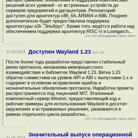
решений всех уровней - от встроенных устройств до
серверов предприятий и датацентров. Репозиторий
доступен для архитектур x86_64, ARM64 и i586. Позднее
дополнительно будет предоставлена поддержка
архитектуры e2k "Эльбрус". Кроме того, ведётся работа над
обеспечением поддержки архитектур RISC-V и Loongarch...
обсуждение
|
весь текст
(233 +45)
Доступен Wayland 1.23
·
31.05.2024
(205 +16)
После более года разработки представлен стабильный
релиз протокола, механизма межпроцессного
взаимодействия и библиотек Wayland 1.23. Ветка 1.23
обратно совместима на уровне API и ABI с выпусками 1.x и
содержит в основном исправления ошибок и
незначительные обновления протокола. Наработки проекта
распространяются под лицензией MIT. Эталонный
композитный сервер Weston, предоставляющий код и
рабочие примеры для использования Wayland в десктоп-
окружениях и встраиваемых решениях, развивается в
рамках отдельного цикла разработки...
обсуждение
|
весь текст
(205 +16)
Значительный выпуск операционной