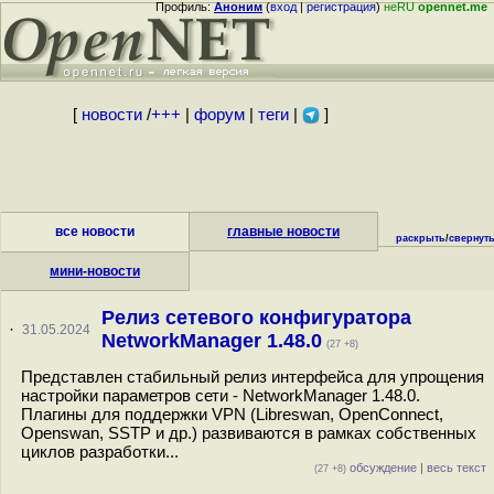
Профиль:
Аноним
(
вход
|
регистрация
)
неRU
opennet.me
[
новости
/
+++
|
форум
|
теги
|
]
все новости
главные новости
раскрыть
/
свернут
мини-новости
Релиз сетевого конфигуратора
·
31.05.2024
NetworkManager 1.48.0
(27 +8)
Представлен стабильный релиз интерфейса для упрощения
настройки параметров сети - NetworkManager 1.48.0.
Плагины для поддержки VPN (Libreswan, OpenConnect,
Openswan, SSTP и др.) развиваются в рамках собственных
циклов разработки...
обсуждение
|
весь текст
(27 +8)