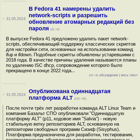
В Fedora 41 намерены удалить
network-scripts и разрешить
·
31.05.2024
обновление атомарных редакций без
пароля
(43 +4)
В выпуске Fedora 41 предложено удалить пакет network-
scripts, обеспечивающий поддержку классических скриптов
для настройки сети, основанных на использовании команд
ifup и ifdown. Подобные скрипты объявлены устаревшими с
2018 года. В качестве причины удаления называются планы
по удалению ISC dhcp, сопровождение которого было
прекращено в конце 2022 года...
обсуждение
|
весь текст
(43 +4)
Опубликована одиннадцатая
·
31.05.2024
платформа ALT
(233 +45)
После почти трёх лет разработки команда ALT Linux Team и
компания Базальт СПО опубликовали "Одиннадцатую
платформу ALT" (p11, кодовое имя "Salvia") - новую
стабильную ветку репозиториев ALT, основанную на
репозитории свободных программ Сизиф (Sisyphus).
Платформа предназначена для разработки, тестирования,
распространения, обновления и поддержки комплексных