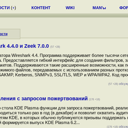
ОСТИ
(
+
)
КОНТЕНТ
WIKI
MAN'ы
ФО
ости
 4.4.0 и Zeek 7.0.0
(57 +28)
атора Wireshark 4.4. Программа поддерживает более тысячи сет
а. Предоставляется гибкий интерфейс для создания фильтров, з
акетов. Поддерживаются такие расширенные возможности, как 
ржимого файлов, передаваемых с использованием разных протк
ISAKMP, Kerberos, SNMPv3, SSL/TLS, WEP и WPA/WPA2. Код про
обсуж
(57 +28)
ления с запросом пожертвований
(176 +16)
о стола KDE Plasma функции для запроса пожертвований, реали
иться только раз в год (в декабре) и позволит охватить ауди
етям KDE, в которых обычно публикуются призывы поддержать п
й формируется выпуск KDE Plasma 6.2...
обсуж
(176 +16)