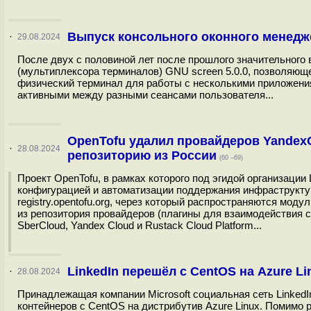
Выпуск консольного оконного менедже
·
29.08.2024
После двух с половиной лет после прошлого значительного 
(мультиплексора терминалов) GNU screen 5.0.0, позволяюще
физический терминал для работы с несколькими приложен
активными между разными сеансами пользователя...
OpenTofu удалил провайдеров YandexCl
·
28.08.2024
репозиторию из России
(60 –69)
Проект OpenTofu, в рамках которого под эгидой организаци
конфигурацией и автоматизации поддержания инфраструктуры
registry.opentofu.org, через который распространяются моду
из репозитория провайдеров (плагины для взаимодействия 
SberСloud, Yandex Cloud и Rustack Cloud Platform...
LinkedIn перешёл с CentOS на Azure Li
·
28.08.2024
Принадлежащая компании Microsoft социальная сеть Linked
контейнеров с CentOS на дистрибутив Azure Linux. Помим