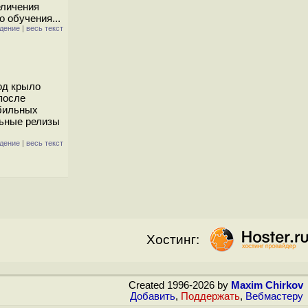
еличения
 обучения...
дение
|
весь текст
од крыло
после
обильных
льные релизы
дение
|
весь текст
Хостинг:
Created 1996-2026 by
Maxim Chirkov
Добавить
,
Поддержать
,
Вебмастеру