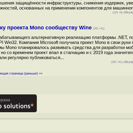
вышения защищённости инфраструктуры, снижения издержек, ув
жностей, основанных на применении компонентов для машинного
обсуж
(120 +8)
тку проекта Mono сообществу Wine
(285 +41)
зрабатывающего альтернативную реализацию платформы .NET, п
 Win32. Компания Microsoft получила проект Mono в свои руки 
рмы Mono планировалось развивать средства для разработки м
 но со временем проект впал в стагнацию и с 2019 года значите
ли регулярно публиковаться...
обсуж
(285 +41)
ющая страница (раньше) >>