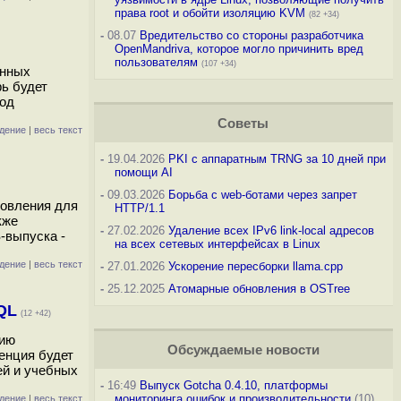
права root и обойти изоляцию KVM
(82 +34)
-
08.07
Вредительство со стороны разработчика
OpenMandriva, которое могло причинить вред
пользователям
(107 +34)
анных
рь будет
под
Советы
дение
|
весь текст
-
19.04.2026
PKI с аппаратным TRNG за 10 дней при
помощи AI
-
09.03.2026
Борьба с web-ботами через запрет
новления для
HTTP/1.1
кже
-
27.02.2026
Удаление всех IPv6 link-local адресов
-выпуска -
на всех сетевых интерфейсах в Linux
дение
|
весь текст
-
27.01.2026
Ускорение пересборки llama.cpp
-
25.12.2025
Атомарные обновления в OSTree
QL
(12 +42)
нию
Обсуждаемые новости
енция будет
ей и учебных
-
16:49
Выпуск Gotcha 0.4.10, платформы
мониторинга ошибок и производительности
(10)
дение
|
весь текст