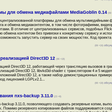
ы для обмена медиафайлами MediaGoblin 0.14
(69
 децентрализованной платформы для обмена мультимедийными 
инга и обмена медиаконтентом, в том числе фотографиями, видео
ми. В отличие от централизованных сервисов, подобных Flickr
ю обмена контентом без привязки к конкретному сервису и испо
озможность запустить сервер на своих мощностях. Код проекта
обсуж
(69 +16)
 реализацией Direct3D 12
(66 +18)
зацией Direct3D 12, работающей через трансляцию вызовов в гр
ализаций Direct3D 12, libvkd3d-shader c транслятором 4 и 5 мод
риложений Direct3D 12, а также набор демонстрационных пример
под лицензией LGPLv2.1...
обсуж
(66 +18)
ания nxs-backup 3.11.0
(23 +8)
-backup 3.11.0, позволяющего создавать резервные копии, выпо
х. Помимо резервного копирования файлов поддерживается соз