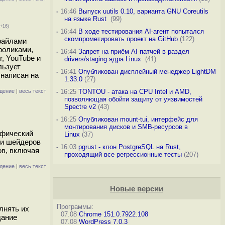
-
16:46
Выпуск uutils 0.10, варианта GNU Coreutils
на языке Rust
(99)
 +16)
-
16:44
В ходе тестирования AI-агент попытался
скомпрометировать проект на GitHub
(122)
файлами
роликами,
-
16:44
Запрет на приём AI-патчей в раздел
, YouTube и
drivers/staging ядра Linux
(41)
льзует
-
16:41
Опубликован дисплейный менеджер LightDM
 написан на
1.33.0
(27)
дение
|
весь текст
-
16:25
TONTOU - атака на CPU Intel и AMD,
позволяющая обойти защиту от уязвимостей
Spectre v2
(43)
-
16:25
Опубликован mount-tui, интерфейс для
монтирования дисков и SMB-ресурсов в
афический
Linux
(37)
ели шейдеров
-
16:03
pgrust - клон PostgreSQL на Rust,
ов, включая
проходящий все регрессионные тесты
(207)
дение
|
весь текст
Новые версии
Программы:
лнять их
07.08
Chrome 151.0.7922.108
дание
07.08
WordPress 7.0.3