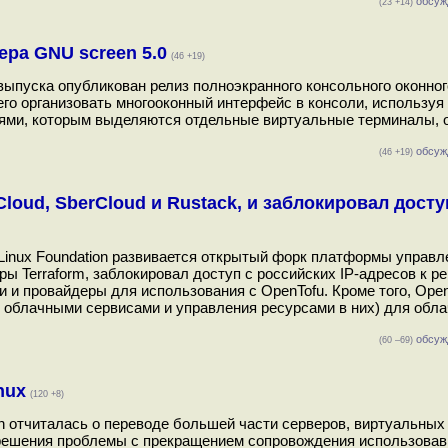
обсуж
(23 +14)
ра GNU screen 5.0
(46 +19)
выпуска опубликован релиз полноэкранного консольного оконно
го организовать многооконный интерфейс в консоли, используя
иями, которым выделяются отдельные виртуальные терминалы,
обсуж
(46 +19)
oud, SberCloud и Rustack, и заблокировал досту
и Linux Foundation развивается открытый форк платформы управл
 Terraform, заблокировал доступ с российских IP-адресов к р
ли и провайдеры для использования с OpenTofu. Кроме того, Ope
с облачными сервисами и управления ресурсами в них) для обл
обсуж
(60 –69)
nux
(120 +8)
In отчиталась о переводе большей части серверов, виртуальных
о решения проблемы с прекращением сопровождения использовав