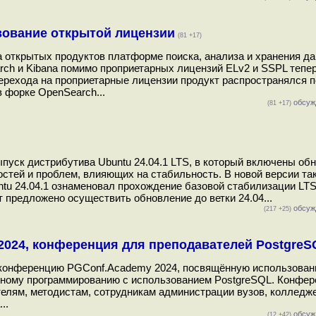
ьзование открытой лицензии
(81 +17)
са открытых продуктов платформе поиска, анализа и хранения д
earch и Kibana помимо проприетарных лицензий ELv2 и SSPL тепе
ерехода на проприетарные лицензии продукт распространялся 
в форке OpenSearch...
обсуж
(81 +17)
пуск дистрибутива Ubuntu 24.04.1 LTS, в который включены об
остей и проблем, влияющих на стабильность. В новой версии та
ntu 24.04.1 ознаменовал прохождение базовой стабилизации LTS
т предложено осуществить обновление до ветки 24.04...
обсуж
(217 +25)
2024, конференция для преподавателей PostgreS
ёт конференцию PGConf.Academy 2024, посвящённую использова
мному программированию с использованием PostgreSQL. Конфер
елям, методистам, сотрудникам администрации вузов, колледж
..
обсуж
(12 +42)