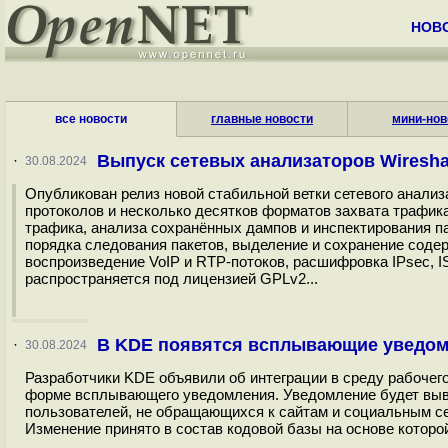
НОВ
все новости
главные новости
мини-нов
Выпуск сетевых анализаторов Wireshark
·
30.08.2024
Опубликован релиз новой стабильной ветки сетевого анализ
протоколов и несколько десятков форматов захвата трафик
трафика, анализа сохранённых дампов и инспектирования п
порядка следования пакетов, выделение и сохранение соде
воспроизведение VoIP и RTP-потоков, расшифровка IPsec, 
распространяется под лицензией GPLv2...
В KDE появятся всплывающие уведом
·
30.08.2024
Разработчики KDE объявили об интеграции в среду рабочег
форме всплывающего уведомления. Уведомление будет вывод
пользователей, не обращающихся к сайтам и социальным с
Изменение принято в состав кодовой базы на основе которо