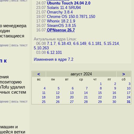
дение
|
весь текст
24.07
Ubuntu Touch 24.04 2.0
23.07
Solaris 11.4 SRU94
21.07
Omarchy 3.8.4
19.07
Chrome OS 150.0.7871.150
17.07
Whonix 18.2.1.9
го менеджера
16.07
SteamOS 3.8.15
16.07
OPNsense 26.7
 один
 остающиеся
Актуальные ядра Linux:
06.08
7.1.7
,
6.18.43
,
6.6.149
,
6.1.181
,
5.15.214
,
дение
|
весь текст
5.10.263
03.08
6.12.101
Изменения в ядре 7.2
п к
<
август 2024
>
ения
вс
пн
вт
ср
чт
пт
сб
епозиторию
1
2
3
nTofu удалил
4
5
6
7
8
9
10
ачных систем
11
12
13
14
15
16
17
18
19
20
21
22
23
24
дение
|
весь текст
25
26
27
28
29
30
31
 машин и
шейся ветки