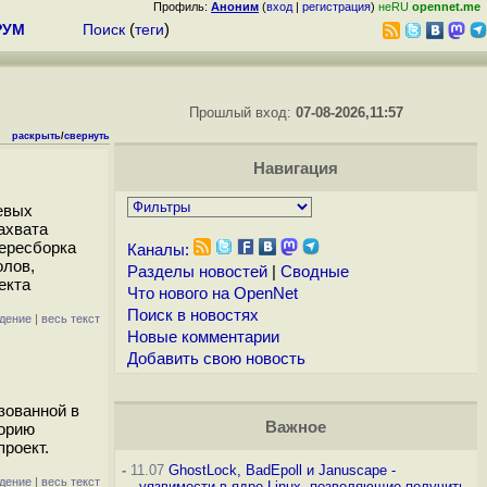
Профиль:
Аноним
(
вход
|
регистрация
)
неRU
opennet.me
РУМ
Поиск
(
теги
)
Прошлый вход:
07-08-2026,11:57
раскрыть
/
свернуть
Навигация
евых
ахвата
пересборка
Каналы:
олов,
Разделы новостей
|
Сводные
екта
Что нового на OpenNet
Поиск в новостях
дение
|
весь текст
Новые комментарии
Добавить свою новость
зованной в
Важное
торию
роект.
-
11.07
GhostLock, BadEpoll и Januscape -
дение
|
весь текст
уязвимости в ядре Linux, позволяющие получить