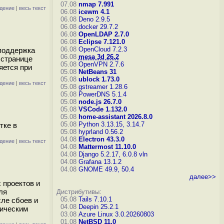
07.08
nmap 7.991
дение
|
весь текст
06.08
icewm 4.1
06.08
Deno 2.9.5
06.08
docker 29.7.2
06.08
OpenLDAP 2.7.0
06.08
Eclipse 7.121.0
06.08
OpenCloud 7.2.3
 поддержка
06.08
mesa 3d 26.2
 странице
05.08
OpenVPN 2.7.6
яется при
05.08
NetBeans 31
05.08
ublock 1.73.0
дение
|
весь текст
05.08
gstreamer 1.28.6
05.08
PowerDNS 5.1.4
05.08
node.js 26.7.0
05.08
VSCode 1.132.0
05.08
home-assistant 2026.8.0
05.08
Python 3.13.15, 3.14.7
тке в
05.08
hyprland 0.56.2
04.08
Electron 43.3.0
дение
|
весь текст
04.08
Mattermost 11.10.0
04.08
Django 5.2.17, 6.0.8
vln
04.08
Grafana 13.1.2
04.08
GNOME 49.9, 50.4
далее>>
 проектов и
ля
Дистрибутивы:
05.08
Tails 7.10.1
ле сбоев и
04.08
Deepin 25.2.1
фическим
03.08
Azure Linux 3.0.20260803
01.08
NetBSD 11.0