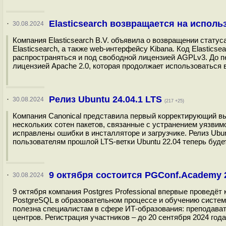
Elasticsearch возвращается на испол
·
30.08.2024
Компания Elasticsearch B.V. объявила о возвращении стату
Elasticsearch, а также web-интерфейсу Kibana. Код Elastics
распространяться и под свободной лицензией AGPLv3. До п
лицензией Apache 2.0, которая продолжает использоваться 
Релиз Ubuntu 24.04.1 LTS
·
30.08.2024
(217 +25)
Компания Canonical представила первый корректирующий вы
нескольких сотен пакетов, связанные с устранением уязвим
исправлены ошибки в инсталляторе и загрузчике. Релиз Ubu
пользователям прошлой LTS-ветки Ubuntu 22.04 теперь буде
9 октября состоится PGConf.Academy 
·
30.08.2024
9 октября компания Postgres Professional впервые провед
PostgreSQL в образовательном процессе и обучению систе
полезна специалистам в сфере ИТ-образования: преподават
центров. Регистрация участников – до 20 сентября 2024 года.