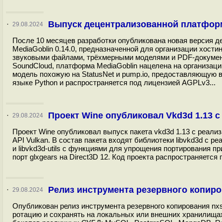
Выпуск децентрализованной платформ
·
29.08.2024
После 10 месяцев разработки опубликована новая версия
MediaGoblin 0.14.0, предназначенной для организации хост
звуковыми файлами, трёхмерными моделями и PDF-документа
SoundCloud, платформа MediaGoblin нацелена на организаци
модель похожую на StatusNet и pump.io, предоставляющую в
языке Python и распространяется под лицензией AGPLv3...
Проект Wine опубликовал Vkd3d 1.13 с
·
29.08.2024
Проект Wine опубликовал выпуск пакета vkd3d 1.13 с реали
API Vulkan. В состав пакета входят библиотеки libvkd3d с ре
и libvkd3d-utils с функциями для упрощения портирования п
порт glxgears на Direct3D 12. Код проекта распространяется 
Релиз инструмента резервного копиров
·
29.08.2024
Опубликован релиз инструмента резервного копирования nxs
ротацию и сохранять на локальных или внешних хранилища