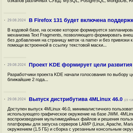
бэкапов различных СУБД: MySQL, PostgreSQL, MongoDB, Redi
В Firefox 131 будет включена поддерж
·
29.08.2024
В кодовой базе, на основе которое формируется запланиров
механизма Text Fragments, позволяющего формировать внеш
без добавления на страницу меток ‹a name› и без привязки
помощи встроенной в ссылку текстовой маски...
Проект KDE формирует цели развития
·
29.08.2024
Разработчики проекта KDE начали голосования по выбору ц
ближайшие 2 года...
Выпуск дистрибутива 4MLinux 46.0
·
29.08.2024
(23 +14
Доступен выпуск 4MLinux 46.0, минималистичного пользоват
использующего графическое окружение на базе JWM. 4MLinu
воспроизведения мультимедийных файлов и решения пользов
платформы для запуска серверов LAMP (Linux, Apache, Maria
окружением (1.5 ГБ) и сборка с урезанным консольным окруж