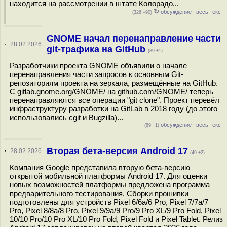
находится на рассмотрении в штате Колорадо...
↻
обсуждение
|
весь текст
(326 –90)
GNOME начал перенаправление части
·
28.02.2026
git-трафика на GitHub
(89 +1)
Разработчики проекта GNOME объявили о начале
перенаправления части запросов к основным Git-
репозиториям проекта на зеркала, размещённые на GitHub.
С gitlab.gnome.org/GNOME/ на github.com/GNOME/ теперь
перенаправляются все операции "git clone". Проект перевёл
инфраструктуру разработки на GitLab в 2018 году (до этого
использовались cgit и Bugzilla)...
обсуждение
|
весь текст
(89 +1)
Вторая бета-версия Android 17
·
28.02.2026
(49 +2)
Компания Google представила вторую бета-версию
открытой мобильной платформы Android 17. Для оценки
новых возможностей платформы предложена программа
предварительного тестирования. Сборки прошивки
подготовлены для устройств Pixel 6/6a/6 Pro, Pixel 7/7a/7
Pro, Pixel 8/8a/8 Pro, Pixel 9/9a/9 Pro/9 Pro XL/9 Pro Fold, Pixel
10/10 Pro/10 Pro XL/10 Pro Fold, Pixel Fold и Pixel Tablet. Релиз