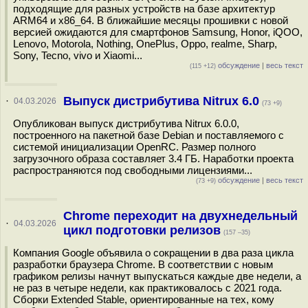
подходящие для разных устройств на базе архитектур
ARM64 и x86_64. В ближайшие месяцы прошивки с новой
версией ожидаются для смартфонов Samsung, Honor, iQOO,
Lenovo, Motorola, Nothing, OnePlus, Oppo, realme, Sharp,
Sony, Tecno, vivo и Xiaomi...
обсуждение
|
весь текст
(115 +12)
Выпуск дистрибутива Nitrux 6.0
·
04.03.2026
(73 +9)
Опубликован выпуск дистрибутива Nitrux 6.0.0,
построенного на пакетной базе Debian и поставляемого с
системой инициализации OpenRC. Размер полного
загрузочного образа составляет 3.4 ГБ. Наработки проекта
распространяются под свободными лицензиями...
обсуждение
|
весь текст
(73 +9)
Chrome переходит на двухнедельный
·
04.03.2026
цикл подготовки релизов
(157 –35)
Компания Google объявила о сокращении в два раза цикла
разработки браузера Chrome. В соответствии с новым
графиком релизы начнут выпускаться каждые две недели, а
не раз в четыре недели, как практиковалось с 2021 года.
Сборки Extended Stable, ориентированные на тех, кому