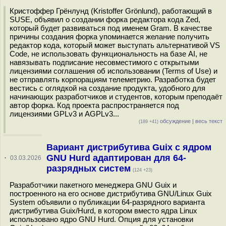
Кристоффер Грёнлунд (Kristoffer Grönlund), работающий в
SUSE, объявил о создании форка редактора кода Zed,
который будет развиваться под именем Gram. В качестве
причины создания форка упоминается желание получить
редактор кода, который может выступать альтернативой VS
Code, не использовать функциональность на базе AI, не
навязывать подписание несовместимого с открытыми
лицензиями соглашения об использовании (Terms of Use) и
не отправлять корпорациям телеметрию. Разработка будет
вестись с оглядкой на создание продукта, удобного для
начинающих разработчиков и студентов, которым преподаёт
автор форка. Код проекта распространяется под
лицензиями GPLv3 и AGPLv3...
обсуждение
|
весь текст
(189 +41)
Вариант дистрибутива Guix c ядром
GNU Hurd адаптирован для 64-
·
03.03.2026
разрядных систем
(124 +23)
Разработчики пакетного менеджера GNU Guix и
построенного на его основе дистрибутива GNU/Linux Guix
System объявили о публикации 64-разрядного варианта
дистрибутива Guix/Hurd, в котором вместо ядра Linux
использовано ядро GNU Hurd. Опция для установки