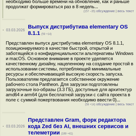
необходимо больше времени на обновление, как и раньше
продолжат формироваться раз в 8 недель...
обсуждение
|
весь текст
(157 –35)
Выпуск дистрибутива elementary OS
·
03.03.2026
8.1.1
(59 +14)
Представлен выпуск дистрибутива elementary OS 8.1.1,
позиционируемого в качестве быстрой, открытой и
заботящейся о конфиденциальности альтернативы Windows
и macOS. Основное внимание в проекте уделяется
качественному дизайну, нацеленному на создание простой в
использовании системы, потребляющей минимальные
ресурсы и обеспечивающей высокую скорость запуска.
Пользователям предлагается собственное окружение
рабочего стола Pantheon. Для загрузки подготовлены
загрузочные iso-образы (3.3 ГБ), доступные для архитектур
amd64 и arm64 (для бесплатной загрузки с сайта проекта в
поле с суммой пожертвования необходимо ввести 0)...
обсуждение
|
весь текст
(59 +14)
Представлен Gram, форк редактора
кода Zed без AI, внешних сервисов и
·
03.03.2026
телеметрии
(189 +41)