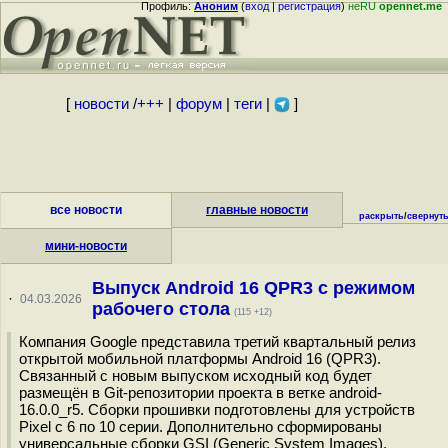
Профиль:
Аноним
(
вход
|
регистрация
)
неRU
opennet.me
[
новости
/
+++
|
форум
|
теги
|
]
все новости
главные новости
раскрыть
/
свернут
мини-новости
Выпуск Android 16 QPR3 с режимом
·
04.03.2026
рабочего стола
(115 +12)
Компания Google представила третий квартальный релиз
открытой мобильной платформы Android 16 (QPR3).
Связанный с новым выпуском исходный код будет
размещён в Git-репозитории проекта в ветке android-
16.0.0_r5. Сборки прошивки подготовлены для устройств
Pixel с 6 по 10 серии. Дополнительно сформированы
универсальные сборки GSI (Generic System Images),