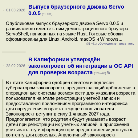
Выпуск браузерного движка Servo
·
01.03.2026
0.0.5
(51 +31)
Опубликован выпуск браузерного движка Servo 0.0.5 и
развиваемого вместе с ним демонстрационного браузера
ServoShell, написанных на языке Rust. Готовые сборки
сформированы для Linux, Android, macOS и Windows...
обсуждение
|
весь текст
(51 +31)
В Калифорнии утверждён
законопроект об интеграции в ОС API
·
28.02.2026
для проверки возраста
↻
(326 –90)
В штате Калифорния одобрен сенатом и подписан
губернатором законопроект, предписывающий добавление в
операционные системы возможности для указания возраста
пользователя на этапе регистрации учётной записи и
предоставления приложениям программного интерфейса
для определения возраста текущего пользователя.
Законопроект вступит в силу 1 января 2027 года.
Предполагается, что родители будут указывать возраст
детей при регистрации их учётных записей, а приложения
учитывать эту информацию при предоставлении доступа к
контенту для взрослых. Аналогичный законопроект