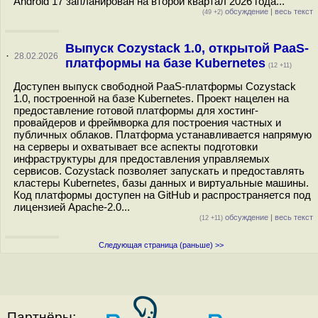
Android 17 запланирован на второй квартал 2026 года...
обсуждение
|
весь текст
(49 +2)
Выпуск Cozystack 1.0, открытой PaaS-
·
28.02.2026
платформы на базе Kubernetes
(12 +11)
Доступен выпуск свободной PaaS-платформы Cozystack
1.0, построенной на базе Kubernetes. Проект нацелен на
предоставление готовой платформы для хостинг-
провайдеров и фреймворка для построения частных и
публичных облаков. Платформа устанавливается напрямую
на серверы и охватывает все аспекты подготовки
инфраструктуры для предоставления управляемых
сервисов. Cozystack позволяет запускать и предоставлять
кластеры Kubernetes, базы данных и виртуальные машины.
Код платформы доступен на GitHub и распространяется под
лицензией Apache-2.0...
обсуждение
|
весь текст
(12 +11)
Следующая страница (раньше) >>
Партнёры: