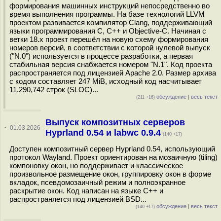
формирования машинных инструкций непосредственно во
время выполнения программы. На базе технологий LLVM
проектом развивается компилятор Clang, поддерживающий
языки программирования C, C++ и Objective-C. Начиная с
ветки 18.x проект перешёл на новую схему формирования
номеров версий, в соответствии с которой нулевой выпуск
("N.0") используется в процессе разработки, а первая
стабильная версия снабжается номером "N.1". Код проекта
распространяется под лицензией Apache 2.0. Размер архива
с кодом составляет 247 MiB, исходный код насчитывает
11,290,742 строк (SLOC)...
обсуждение
|
весь текст
(211 +16)
Выпуск композитных серверов
·
01.03.2026
Hyprland 0.54 и labwc 0.9.4
(140 +17)
Доступен композитный сервер Hyprland 0.54, использующий
протокол Wayland. Проект ориентирован на мозаичную (tiling)
компоновку окон, но поддерживает и классическое
произвольное размещение окон, группировку окон в форме
вкладок, псевдомозаичный режим и полноэкранное
раскрытие окон. Код написан на языке С++ и
распространяется под лицензией BSD...
обсуждение
|
весь текст
(140 +17)