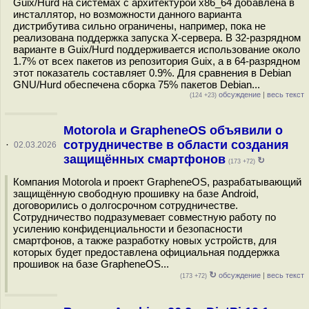
Guix/Hurd на системах с архитектурой x86_64 добавлена в
инсталлятор, но возможности данного варианта
дистрибутива сильно ограничены, например, пока не
реализована поддержка запуска X-сервера. В 32-разрядном
варианте в Guix/Hurd поддерживается использование около
1.7% от всех пакетов из репозитория Guix, а в 64-разрядном
этот показатель составляет 0.9%. Для сравнения в Debian
GNU/Hurd обеспечена сборка 75% пакетов Debian...
обсуждение
|
весь текст
(124 +23)
Motorola и GrapheneOS объявили о
сотрудничестве в области создания
·
02.03.2026
защищённых смартфонов
↻
(173 +72)
Компания Motorola и проект GrapheneOS, разрабатывающий
защищённую свободную прошивку на базе Android,
договорились о долгосрочном сотрудничестве.
Сотрудничество подразумевает совместную работу по
усилению конфиденциальности и безопасности
смартфонов, а также разработку новых устройств, для
которых будет предоставлена официальная поддержка
прошивок на базе GrapheneOS...
↻
обсуждение
|
весь текст
(173 +72)