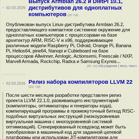
Выпуск Armbian 26.2 и DietPi 10.1,
дистрибутивов для одноплатных
·
02.03.2026
компьютеров
(20 +14)
Опубликован выпуск Linux-дистрибутива Armbian 26.2,
предоставляющего компактное системное окружение для
одноплатных компьютеров с процессорами на базе
архитектур ARM, RISC-V и x86, поддерживающее
различные модели Raspberry Pi, Odroid, Orange Pi, Banana
Pi, Helios64, pine64, Nanopi и Cubieboard на базе
процессоров Allwinner, Amlogic, Actionsemi, Freescale / NXP,
Marvell Armada, Rockchip, Radxa и Samsung Exynos...
обсуждение
|
весь текст
(20 +14)
Релиз набора компиляторов LLVM 22
·
02.03.2026
(211 +16)
После шести месяцев разработки представлен релиз
проекта LLVM 22.1.0, развивающего инструментарий
(компиляторы, оптимизаторы и генераторы кода),
компилирующий программы в промежуточный биткод RISC-
подобных виртуальных инструкций (низкоуровневая
виртуальная машина с многоуровневой системой
оптимизаций). Сгенерированный псевдокод может быть
преобразован в машинный код для заданной целевой
платформы или использован JIT-компилятором для