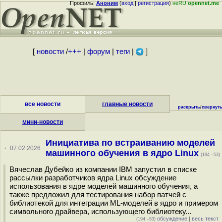
Профиль:
Аноним
(
вход
|
регистрация
)
неRU
opennet.me
[
новости
/
+++
|
форум
|
теги
|
]
все новости
главные новости
раскрыть
/
свернут
мини-новости
Инициатива по встраиванию моделей
·
07.02.2026
машинного обучения в ядро Linux
(194 –53)
Вячеслав Дубейко из компании IBM запустил в списке
рассылки разработчиков ядра Linux обсуждение
использования в ядре моделей машинного обучения, а
также предложил для тестирования набор патчей с
библиотекой для интеграции ML-моделей в ядро и примером
символьного драйвера, использующего библиотеку...
обсуждение
|
весь текст
(194 –53)