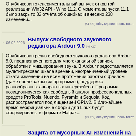
Опубликован экспериментальный выпуск открытой
реализации Win32 API - Wine 11.2. С момента выпуска 11.1
было закрыто 32 отчёта об ошибках и внесено 238
изменений...
обсуждение
|
весь текст
(54 +29)
Выпуск свободного звукового
·
06.02.2026
редактора Ardour 9.0
(49 +29)
Опубликован релиз свободного звукового редактора Ardour
9.0, предназначенного для многоканальной записи,
обработки и микширования звука. В Ardour предоставляется
мультитрековая шкала времени, неограниченный уровень
отката изменений на всем протяжении работы с файлом
(даже после закрытия программы), поддержка
разнообразных аппаратных интерфейсов. Программа
позиционируется как свободный аналог профессиональных
средств ProTools, Nuendo, Pyramix и Sequoia. Код
распространяется под лицензией GPLv2. В ближайшее
время неофициальные сборки для Linux будут
сформированы в формате Flatpak...
обсуждение
|
весь текст
(49 +29)
Защита от мусорных AI-изменений на