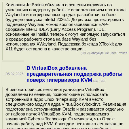
Компания JetBrains объявила о решении включить по
умолчанию поддержку работы с использованием протокола
Wayland в интегрированных средах разработки на базе
будущего выпуска IntelliJ 2026.1. До релиза протестировать
поддержку Wayland можно воспользовавшись EAP-
сборками IntelliJ IDEA (Early Access Program). IDE,
основанные на IntelliJ, теперь смогут напрямую запускаться
в средах рабочего стола на базе Wayland без
использования XWayland. Поддержка бэкенда XToolkit для
X11 будет оставлена в качестве опции...
обсуждение
|
весь текст
(143 –3)
В VirtualBox добавлена
предварительная поддержка работы
·
05.02.2026
поверх гипервизора KVM
(107 +34)
В репозиторий системы виртуализации VirtualBox
добавлены изменения, позволяющие использовать
встроенный в ядро Linux гипервизор KVM вместо
специфичного модуля ядра VirtualBox (vboxdrv). Реализация
подготовлена сотрудниками Oracle и развивается отдельно
от набора патчей VirtualBox-KVM, поддерживаемого
компанией Cyberus Technology. Отмечается, что Oracle
начала работу над KVM-бэкендом несколько лет назад, но
из-за нехватки инженерных ресурсов его разработка