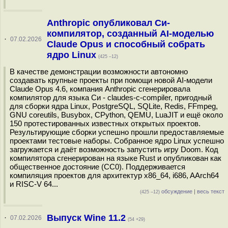
Anthropic опубликовал Си-
компилятор, созданный AI-моделью
·
07.02.2026
Claude Opus и способный собрать
ядро Linux
(425 –12)
В качестве демонстрации возможности автономно
создавать крупные проекты при помощи новой AI-модели
Claude Opus 4.6, компания Anthropic сгенерировала
компилятор для языка Си - claudes-c-compiler, пригодный
для сборки ядра Linux, PostgreSQL, SQLite, Redis, FFmpeg,
GNU coreutils, Busybox, CPython, QEMU, LuaJIT и ещё около
150 протестированных известных открытых проектов.
Результирующие сборки успешно прошли предоставляемые
проектами тестовые наборы. Собранное ядро Linux успешно
загружается и даёт возможность запустить игру Doom. Код
компилятора сгенерирован на языке Rust и опубликован как
общественное достояние (CC0). Поддерживается
компиляция проектов для архитектур x86_64, i686, AArch64
и RISC-V 64...
обсуждение
|
весь текст
(425 –12)
Выпуск Wine 11.2
·
07.02.2026
(54 +29)