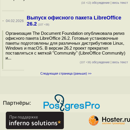
обсуждение
|
весь текст
(16 +13)
Выпуск офисного пакета LibreOffice
·
04.02.2026
26.2
(107 +36)
Организация The Document Foundation опубликовала релиз
офисного пакета LibreOffice 26.2. Готовые установочные
пакеты подготовлены для различных дистрибутивов Linux,
Windows и macOS. В версии 26.2 проект прекратил
поставляться с меткой "Community" (LibreOffice Community)
и...
обсуждение
|
весь текст
(107 +36)
Следующая страница (раньше) >>
Партнёры: