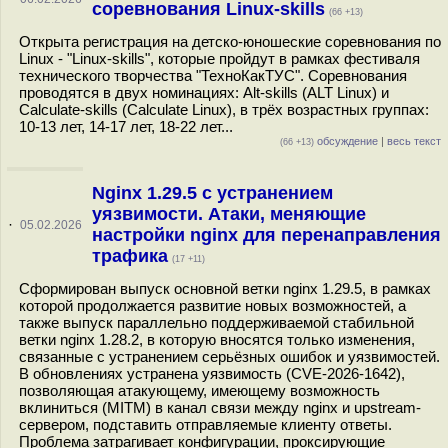
соревнования Linux-skills
(66 +13)
Открыта регистрация на детско-юношеские соревнования по
Linux - "Linux-skills", которые пройдут в рамках фестиваля
технического творчества "ТехноКакТУС". Соревнования
проводятся в двух номинациях: Alt-skills (ALT Linux) и
Calculate-skills (Calculate Linux), в трёх возрастных группах:
10-13 лет, 14-17 лет, 18-22 лет...
обсуждение
|
весь текст
(66 +13)
Nginx 1.29.5 с устранением
уязвимости. Атаки, меняющие
·
05.02.2026
настройки nginx для перенаправления
трафика
(17 +11)
Сформирован выпуск основной ветки nginx 1.29.5, в рамках
которой продолжается развитие новых возможностей, а
также выпуск параллельно поддерживаемой стабильной
ветки nginx 1.28.2, в которую вносятся только изменения,
связанные с устранением серьёзных ошибок и уязвимостей.
В обновлениях устранена уязвимость (CVE-2026-1642),
позволяющая атакующему, имеющему возможность
вклиниться (MITM) в канал связи между nginx и upstream-
сервером, подставить отправляемые клиенту ответы.
Проблема затрагивает конфигурации, проксирующие