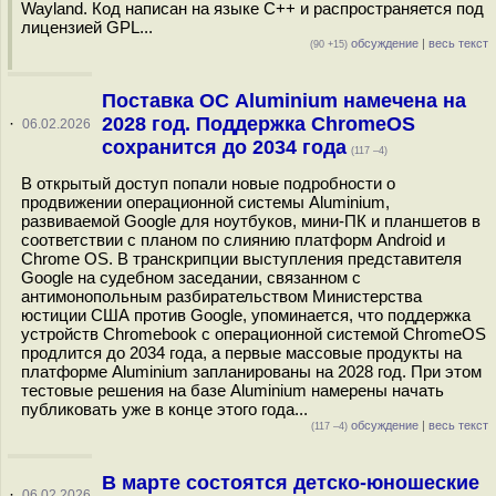
Wayland. Код написан на языке C++ и распространяется под
лицензией GPL...
обсуждение
|
весь текст
(90 +15)
Поставка ОС Aluminium намечена на
2028 год. Поддержка ChromeOS
·
06.02.2026
сохранится до 2034 года
(117 –4)
В открытый доступ попали новые подробности о
продвижении операционной системы Aluminium,
развиваемой Google для ноутбуков, мини-ПК и планшетов в
соответствии с планом по слиянию платформ Android и
Chrome OS. В транскрипции выступления представителя
Google на судебном заседании, связанном с
антимонопольным разбирательством Министерства
юстиции США против Google, упоминается, что поддержка
устройств Chromebook с операционной системой ChromeOS
продлится до 2034 года, а первые массовые продукты на
платформе Aluminium запланированы на 2028 год. При этом
тестовые решения на базе Aluminium намерены начать
публиковать уже в конце этого года...
обсуждение
|
весь текст
(117 –4)
В марте состоятся детско-юношеские
·
06.02.2026