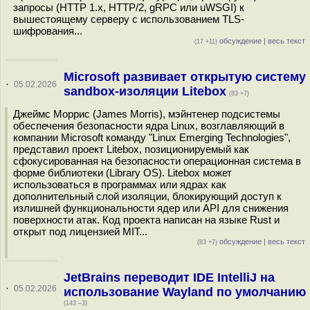
запросы (HTTP 1.x, HTTP/2, gRPC или uWSGI) к
вышестоящему серверу с использованием TLS-
шифрования...
обсуждение
|
весь текст
(17 +11)
Microsoft развивает открытую систему
·
05.02.2026
sandbox-изоляции Litebox
(83 +7)
Джеймс Моррис (James Morris), мэйнтенер подсистемы
обеспечения безопасности ядра Linux, возглавляющий в
компании Microsoft команду "Linux Emerging Technologies",
представил проект Litebox, позиционируемый как
сфокусированная на безопасности операционная система в
форме библиотеки (Library OS). Litebox может
использоваться в программах или ядрах как
дополнительный слой изоляции, блокирующий доступ к
излишней функциональности ядер или API для снижения
поверхности атак. Код проекта написан на языке Rust и
открыт под лицензией MIT...
обсуждение
|
весь текст
(83 +7)
JetBrains переводит IDE IntelliJ на
·
05.02.2026
использование Wayland по умолчанию
(143 –3)