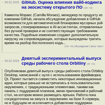
GitHub. Оценка влияния вайб-кодинга
·
06.02.2026
на экосистему открытого ПО
(186 +28)
Камилла Мораес (Camilla Moraes), менеджер по продукту из
компании GitHub, начала обсуждение добавления в GitHub
возможности для автоматической блокировки мусорных pull-
запросов, сгенерированных в AI-ассистентах, отправленных
без ручной проверки и не соответствующих требованиям
качества. Подобные изменения создают дополнительную
нагрузку на сопровождающих, которые вынуждены тратить
время на разбор бесполезного кода...
обсуждение
|
весь текст
(186 +28)
Девятый экспериментальный выпуск
·
06.02.2026
среды рабочего стола Orbitiny
(90 +15)
Опубликован девятый выпуск среды рабочего стола Orbitiny
Desktop, написанной с нуля с использованием фреймворка
Qt. Проект пытается совместить некоторые инновационные
идеи, которые раньше не встречались в пользовательских
окружениях, с традиционными элементами, такими как
панель с поддержкой плагинов, меню приложений и рабочий
стол, на котором можно размещать ярлыки. Работа пока
сосредоточена на запуск в окружениях на базе X-сервера,
но в будущем не исключается добавление поддержки