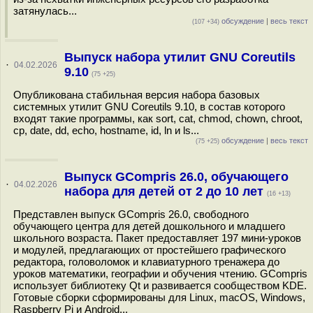
затянулась...
обсуждение
|
весь текст
(107 +34)
Выпуск набора утилит GNU Coreutils
·
04.02.2026
9.10
(75 +25)
Опубликована стабильная версия набора базовых
системных утилит GNU Coreutils 9.10, в состав которого
входят такие программы, как sort, cat, chmod, chown, chroot,
cp, date, dd, echo, hostname, id, ln и ls...
обсуждение
|
весь текст
(75 +25)
Выпуск GCompris 26.0, обучающего
·
04.02.2026
набора для детей от 2 до 10 лет
(16 +13)
Представлен выпуск GCompris 26.0, свободного
обучающего центра для детей дошкольного и младшего
школьного возраста. Пакет предоставляет 197 мини-уроков
и модулей, предлагающих от простейшего графического
редактора, головоломок и клавиатурного тренажера до
уроков математики, географии и обучения чтению. GCompris
использует библиотеку Qt и развивается сообществом KDE.
Готовые сборки сформированы для Linux, macOS, Windows,
Raspberry Pi и Android...