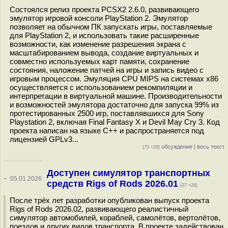
Состоялся релиз проекта PCSX2 2.6.0, развивающего
эмулятор игровой консоли PlayStation 2. Эмулятор
позволяет на обычном ПК запускать игры, поставляемые
для PlayStation 2, и использовать такие расширенные
возможности, как изменение разрешения экрана с
масштабированием вывода, создание виртуальных и
совместно используемых карт памяти, сохранение
состояния, наложение патчей на игры и запись видео с
игровым процессом. Эмуляция CPU MIPS на системах x86
осуществляется c использованием рекомпиляции и
интерпретации в виртуальной машине. Производительности
и возможностей эмулятора достаточно для запуска 99% из
протестированных 2500 игр, поставлявшихся для Sony
Playstation 2, включая Final Fantasy X и Devil May Cry 3. Код
проекта написан на языке C++ и распространяется под
лицензией GPLv3...
обсуждение
|
весь текст
(75 +28)
Доступен симулятор транспортных
·
05.01.2026
средств Rigs of Rods 2026.01
(27 +26)
После трёх лет разработки опубликован выпуск проекта
Rigs of Rods 2026.02, развивающего реалистичный
симулятор автомобилей, кораблей, самолётов, вертолётов,
поездов и других видов транспорта. В проекте задействован