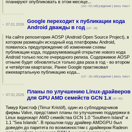
планируют опубликовать в этом месяце...
обсуждение
|
весь текст
(263 +50)
Google переходит к публикации кода
·
07.01.2026
Android дважды в год
(147 –38)
На сайте репозитория AOSP (Android Open Source Project), в
котором размещён исходный код платформы Android,
появилось предупреждение об изменении схемы
публикации кода, подразумевающей открытие нового кода
Android только после очередного релиза. Содержимое AOSP
отныне будет обновляться только два раза в год - во втором
и четвёртом кварталах. Ранее Google практиковал
ежеквартальную публикацию кода...
обсуждение
|
весь текст
(147 –38)
Планы по улучшению Linux-драйверов
·
07.01.2026
для GPU AMD семейств GCN 1.x
(90 +60)
Тимур Кристоф (Timur Kristóf), один из субподрядчиков
фирмы Valve, представил планы по улучшению поддержки в
Linux видеокарт AMD семейства GCN 1.0 "Southern Island" и
1.1 "Sea Islands". В прошлом году драйвер AMDGPU был
доведён до паритета по возможностям с драйвером Radeon