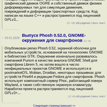
графический движок OGRE и собственный движок физики
деформируемых тел для симуляции движения,
повреждений и деформации транспортных средств. Код
написан на языке С++ и распространяется под лицензией
GPLv3...
обсуждение
|
весь текст
(27 +26)
Выпуск Phosh 0.52.0, GNOME-
·
05.01.2026
окружения для смартфонов
(12 +9)
Опубликован релиз Phosh 0.52, экранной оболочки для
мобильных устройств, основанной на технологиях GNOME
и библиотеке GTK. Окружение изначально развивалось
компанией Purism в качестве аналога GNOME Shell для
смартфона Librem 5, но затем вошло в число
неофициальных проектов GNOME и используется в
postmarketOS, Mobian, Droidian, некоторых прошивках для
устройств Pine64 и редакции Fedora для смартфонов. Phosh
использует композитный сервер Phoc, работающий поверх
Wayland, а также собственную экранную клавиатуру.
Наработки проекта распространяются под лицензией
GPLv3+...
обсуждение
|
весь текст
(12 +9)
Следующая страница (раньше) >>