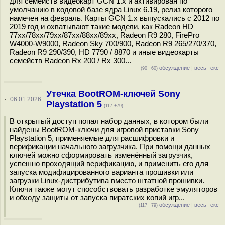
для семейств видеокарт GCN 1.x и активирован по
умолчанию в кодовой базе ядра Linux 6.19, релиз которого
намечен на февраль. Карты GCN 1.x выпускались с 2012 по
2019 год и охватывают такие модели, как Radeon HD
77xx/78xx/79xx/87xx/88xx/89xx, Radeon R9 280, FirePro
W4000-W9000, Radeon Sky 700/900, Radeon R9 265/270/370,
Radeon R9 290/390, HD 7790 / 8870 и иные видеокарты
семейств Radeon Rx 200 / Rx 300...
обсуждение
|
весь текст
(90 +60)
Утечка BootROM-ключей Sony
·
06.01.2026
Playstation 5
(117 +79)
В открытый доступ попал набор данных, в котором были
найдены BootROM-ключи для игровой приставки Sony
Playstation 5, применяемые для расшифровки и
верификации начального загрузчика. При помощи данных
ключей можно сформировать изменённый загрузчик,
успешно проходящий верификацию, и применить его для
запуска модифицированного варианта прошивки или
загрузки Linux-дистрибутива вместо штатной прошивки.
Ключи также могут способствовать разработке эмуляторов
и обходу защиты от запуска пиратских копий игр...
обсуждение
|
весь текст
(117 +79)