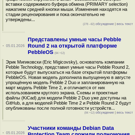
вставки содержимого буфера обмена (PRIMARY selection)
нажатием средней кнопки мыши. Изменения находятся на
стадии рецензирования и пока окончательно не
утверждены...
обсуждение
|
весь текст
(276 –92)
Представлены умные часы Pebble
Round 2 на открытой платформе
·
05.01.2026
PebbleOS
(94 +12)
Эрик Мигиковски (Eric Migicovsky), основатель компании
Pebble Technology, представил умные часы Pebble Round 2,
которые будут выпускаться на базе открытой платформы
PebbleOS. Новая модель дополнила выпущенную в августе
упрощённую модель Pebble 2 Duo и запланированную на
март модель Pebble Time 2, и отличается от них
использованием круглого экрана. Схемы и проектные
файлы (KiCad) для модели Pebble 2 Duo уже доступны на
GitHub, а для моделей Pebble Time 2 и Pebble Round 2 будут
опубликованы после полной готовности устройств...
обсуждение
|
весь текст
(94 +12)
Участники команды Debian Data
·
05.01.2026
Protection Team сложили полномочия