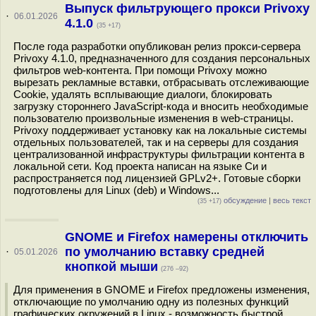
Выпуск фильтрующего прокси Privoxy
·
06.01.2026
4.1.0
(35 +17)
После года разработки опубликован релиз прокси-сервера
Privoxy 4.1.0, предназначенного для создания персональных
фильтров web-контента. При помощи Privoxy можно
вырезать рекламные вставки, отбрасывать отслеживающие
Cookie, удалять всплывающие диалоги, блокировать
загрузку стороннего JavaScript-кода и вносить необходимые
пользователю произвольные изменения в web-страницы.
Privoxy поддерживает установку как на локальные системы
отдельных пользователей, так и на серверы для создания
централизованной инфраструктуры фильтрации контента в
локальной сети. Код проекта написан на языке Си и
распространяется под лицензией GPLv2+. Готовые сборки
подготовлены для Linux (deb) и Windows...
обсуждение
|
весь текст
(35 +17)
GNOME и Firefox намерены отключить
по умолчанию вставку средней
·
05.01.2026
кнопкой мыши
(276 –92)
Для применения в GNOME и Firefox предложены изменения,
отключающие по умолчанию одну из полезных функций
графических окружений в Linux - возможность быстрой