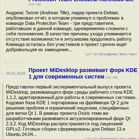
(133 +28)
Андреас Тилле (Andreas Tille), лидер проекта Debian,
опубликовал отчёт, в котором упомянул о проблемах в
команде Data Protection Team - три представителя,
работавших в данной команде, одновременно сложили с
себя полномочия. В качестве причины ухода упоминается
отсутствие возможности и энтузиазма продолжать работу.
Команда осталась без участников и проект срочно ищет
добровольцев их замещения...
обсуждение
|
весь текст
(133 +28)
Проект MiDesktop развивает форк KDE
·
05.01.2026
1 для современных систем
(193 +48)
Представлен первый экспериментальный выпуск проекта
MiDesktop, развивающего форк среды рабочего стола KDE
1.1.2, адаптированный для работы в современных системах.
Кодовая база KDE 1 портирована на фреймворк Qt 2 для
решения проблем и ограничений лицензии, специфичных
для ветки Qt 1. В рамках проекта Osiris теми же
разработчиками развивается актуализированный форк Qt
2.3.2. Код MiDesktop распространяется под лицензией
GPLv2. Готовые сборки сформированы для Debian 13 и
Ubuntu 24.04...
обсуждение
|
весь текст