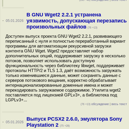
(193 +48)
В GNU Wget2 2.2.1 устранена
уязвимость, допускающая перезапись
·
05.01.2026
произвольных файлов
(76 +13)
Доступен выпуск проекта GNU Wget2 2.2.1, развивающего
переписанный с нуля и полностью переработанный вариант
программы для автоматизации рекурсивной загрузки
контента GNU Wget. Wget2 предоставляет набор
дополнительных опций, поддерживает загрузку в несколько
потоков, позволяет использовать доступную
функциональность через библиотеку libwget, поддерживает
протоколы HTTP/2 и TLS 1.3, даёт возможность загружать
только изменившиеся данные, может сохранять данные с
серверов потокового вещания, корректно обрабатывает
интернационализированные доменные имена и может
перекодировать загружаемое содержимое. Утилита wget2
поставляется под лицензией GPLv3+, а библиотека под
LGPLv3+...
обсуждение
|
весь текст
(76 +13)
Выпуск PCSX2 2.6.0, эмулятора Sony
·
05.01.2026
Playstation 2
(75 +28)