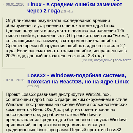
Linux - в среднем ошибки замечают
·
08.01.2026
через 2 года
(158 +31)
Опубликованы результаты исследования времени
обнаружения и устранения ошибок в коде ядра Linux.
Данные получены в результате анализа исправления 125
тысяч ошибок, помеченных в Git-репозитории тегом "Fixes:",
ссылающимся на коммит, в котором возникла ошибка.
Среднее время обнаружения ошибок в ядре составило 2,1
года. Если рассматривать только ошибки, исправленные в
2025 году, данный показатель составил 2,8 года...
обсуждение
|
весь текст
(158 +31)
Loss32 - Windows-подобная система,
·
07.01.2026
похожая на ReactOS, но на ядре Linux
(263 +50)
Проект Loss32 развивает дистрибутив Win32/Linux,
сочетающий ядро Linux с графическим окружением в стиле
Windows, построенным на основе Wine и пользовательских
компонентов ReactOS. Дистрибутив ориентирован на
воссоздание среды рабочего стола Windows и
предоставление средств для бесшовного запуска Windows-
приложений, но при этом поддерживает и запуск
традиционных Linux-программ. Первый прототип Loss32