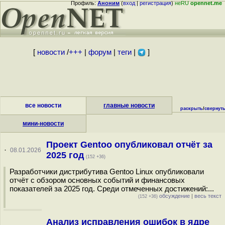
Профиль:
Аноним
(
вход
|
регистрация
)
неRU
opennet.me
[
новости
/
+++
|
форум
|
теги
|
]
все новости
главные новости
раскрыть
/
свернут
мини-новости
Проект Gentoo опубликовал отчёт за
·
08.01.2026
2025 год
(152 +36)
Разработчики дистрибутива Gentoo Linux опубликовали
отчёт с обзором основных событий и финансовых
показателей за 2025 год. Среди отмеченных достижений:...
обсуждение
|
весь текст
(152 +36)
Анализ исправления ошибок в ядре