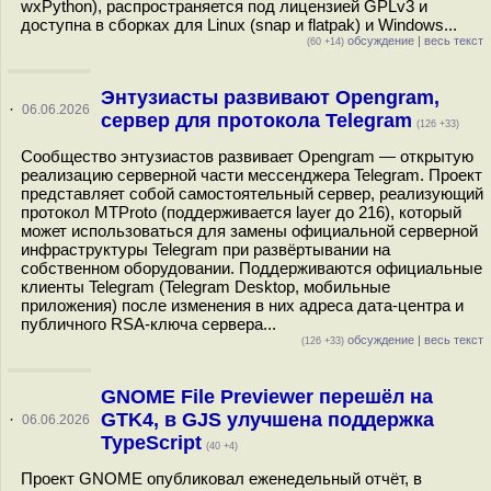
wxPython), распространяется под лицензией GPLv3 и
доступна в сборках для Linux (snap и flatpak) и Windows...
обсуждение
|
весь текст
(60 +14)
Энтузиасты развивают Opengram,
·
06.06.2026
сервер для протокола Telegram
(126 +33)
Сообщество энтузиастов развивает Opengram — открытую
реализацию серверной части мессенджера Telegram. Проект
представляет собой самостоятельный сервер, реализующий
протокол MTProto (поддерживается layer до 216), который
может использоваться для замены официальной серверной
инфраструктуры Telegram при развёртывании на
собственном оборудовании. Поддерживаются официальные
клиенты Telegram (Telegram Desktop, мобильные
приложения) после изменения в них адреса дата-центра и
публичного RSA-ключа сервера...
обсуждение
|
весь текст
(126 +33)
GNOME File Previewer перешёл на
GTK4, в GJS улучшена поддержка
·
06.06.2026
TypeScript
(40 +4)
Проект GNOME опубликовал еженедельный отчёт, в