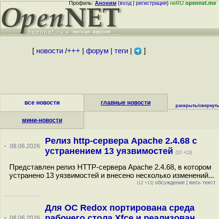
Профиль:
Аноним
(
вход
|
регистрация
)
неRU
opennet.me
[
новости
/
+++
|
форум
|
теги
|
]
все новости
главные новости
раскрыть
/
свернут
мини-новости
Релиз http-сервера Apache 2.4.68 с
·
08.06.2026
устранением 13 уязвимостей
(12 +13)
Представлен релиз HTTP-сервера Apache 2.4.68, в котором
устранено 13 уязвимостей и внесено несколько изменений...
обсуждение
|
весь текст
(12 +13)
Для ОС Redox портирована среда
рабочего стола Xfce и реализован
·
08.06.2026