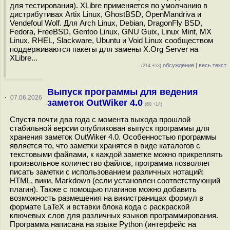
для тестирования). XLibre применяется по умолчанию в
дистрибутивах Artix Linux, GhostBSD, OpenMandriva и
Vendefoul Wolf. Для Arch Linux, Debian, DragonFly BSD,
Fedora, FreeBSD, Gentoo Linux, GNU Guix, Linux Mint, MX
Linux, RHEL, Slackware, Ubuntu и Void Linux сообществом
поддерживаются пакеты для замены X.Org Server на
XLibre...
обсуждение
|
весь текст
(214 +53)
Выпуск программы для ведения
·
07.06.2026
заметок OutWiker 4.0
(60 +14)
Спустя почти два года с момента выхода прошлой
стабильной версии опубликован выпуск программы для
хранения заметок OutWiker 4.0. Особенностью программы
является то, что заметки хранятся в виде каталогов с
текстовыми файлами, к каждой заметке можно прикреплять
произвольное количество файлов, программа позволяет
писать заметки с использованием различных нотаций:
HTML, вики, Markdown (если установлен соответствующий
плагин). Также с помощью плагинов можно добавить
возможность размещения на викистраницах формул в
формате LaTeX и вставки блока кода с раскраской
ключевых слов для различных языков программирования.
Программа написана на языке Python (интерфейс на