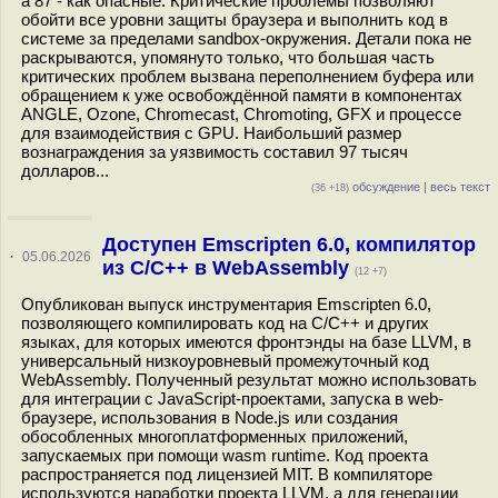
а 87 - как опасные. Критические проблемы позволяют
обойти все уровни защиты браузера и выполнить код в
системе за пределами sandbox-окружения. Детали пока не
раскрываются, упомянуто только, что большая часть
критических проблем вызвана переполнением буфера или
обращением к уже освобождённой памяти в компонентах
ANGLE, Ozone, Chromecast, Chromoting, GFX и процессе
для взаимодействия с GPU. Наибольший размер
вознаграждения за уязвимость составил 97 тысяч
долларов...
обсуждение
|
весь текст
(36 +18)
Доступен Emscripten 6.0, компилятор
·
05.06.2026
из C/C++ в WebAssembly
(12 +7)
Опубликован выпуск инструментария Emscripten 6.0,
позволяющего компилировать код на C/C++ и других
языках, для которых имеются фронтэнды на базе LLVM, в
универсальный низкоуровневый промежуточный код
WebAssembly. Полученный результат можно использовать
для интеграции с JavaScript-проектами, запуска в web-
браузере, использования в Node.js или создания
обособленных многоплатформенных приложений,
запускаемых при помощи wasm runtime. Код проекта
распространяется под лицензией MIT. В компиляторе
используются наработки проекта LLVM, а для генерации