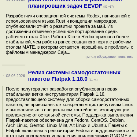
планировщик задач EEVDF
(82 +17)
Разработчики операционной системы Redox, написанной с
использованием языка Rust и концепции микроядра,
опубликовали отчёт о развитии проекта за май. Из
достижений отмечено успешное портирование среды
рабочего стола Xfce. Работа Xfce в Redox признана более
стабильной, чем работа ранее созданного порта с рабочим
столом MATE, в котором остаются нерешённые проблемы с
файловым менеджером Caja...
обсуждение
|
весь текст
(82 +17)
Релиз системы самодостаточных
·
08.06.2026
пакетов Flatpak 1.18.0
(21 +4)
После полутора лет разработки опубликована новая
стабильная ветка инструментария Flatpak 1.18,
предоставляющего систему для сборки самодостаточных
пакетов, не привязанных к конкретным дистрибутивам Linux
и выполняемых в специальном контейнере, изолирующем
приложение от остальной системы. Поддержка выполнения
Flatpak-пакетов обеспечена для Fedora, CentOS, Debian,
Arch Linux, Gentoo, Linux Mint, Alt Linux и Ubuntu. Пакеты с
Flatpak включены в репозиторий Fedora и поддерживаются в
штатных программах управления приложениями GNOME и