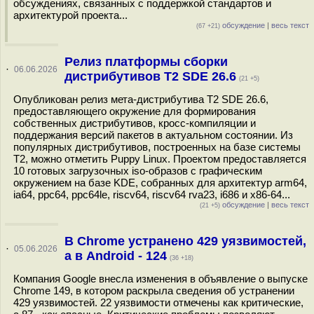
обсуждениях, связанных с поддержкой стандартов и
архитектурой проекта...
обсуждение
|
весь текст
(67 +21)
Релиз платформы сборки
·
06.06.2026
дистрибутивов T2 SDE 26.6
(21 +5)
Опубликован релиз мета-дистрибутива T2 SDE 26.6,
предоставляющего окружение для формирования
собственных дистрибутивов, кросс-компиляции и
поддержания версий пакетов в актуальном состоянии. Из
популярных дистрибутивов, построенных на базе системы
T2, можно отметить Puppy Linux. Проектом предоставляется
10 готовых загрузочных iso-образов с графическим
окружением на базе KDE, собранных для архитектур arm64,
ia64, ppc64, ppc64le, riscv64, riscv64 rva23, i686 и x86-64...
обсуждение
|
весь текст
(21 +5)
В Chrome устранено 429 уязвимостей,
·
05.06.2026
а в Android - 124
(36 +18)
Компания Google внесла изменения в объявление о выпуске
Chrome 149, в котором раскрыла сведения об устранении
429 уязвимостей. 22 уязвимости отмечены как критические,