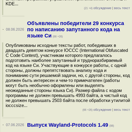
KDE...
обсуждение
|
весь текст
(21 +4)
Объявлены победители 29 конкурса
по написанию запутанного кода на
·
08.06.2026
языке Си
(66 +26)
Опубликованы исходные тексты работ, победивших в
двадцать девятом конкурсе IOCCC (International Obfuscated
C Code Contest), участникам которого предлагалось
подготовить наиболее запутанный и трудноразбираемый
код на языке Си. Участвующие в конкурсе работы, с одной
стороны, должны препятствовать анализу кода и
пониманию сути решаемой задачи, но, с другой стороны, код
должен быть интересен и чем-то примечателен (работы
могут быть необычно оформлены или выделять
неожиданные стороны языка Си). Размер файла с кодом
программы не должен превышать 4993 байтa, а чистый код
не должен превышать 2503 байта после обработки утилитой
iocccsize...
обсуждение
|
весь текст
(66 +26)
Выпуск Wayland-Protocols 1.49
·
07.06.2026
(98)