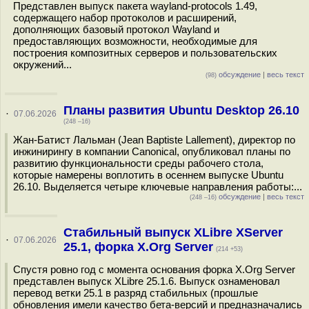
Представлен выпуск пакета wayland-protocols 1.49,
содержащего набор протоколов и расширений,
дополняющих базовый протокол Wayland и
предоставляющих возможности, необходимые для
построения композитных серверов и пользовательских
окружений...
обсуждение
|
весь текст
(98)
Планы развития Ubuntu Desktop 26.10
·
07.06.2026
(248 –16)
Жан-Батист Лальман (Jean Baptiste Lallement), директор по
инжинирингу в компании Canonical, опубликовал планы по
развитию функциональности среды рабочего стола,
которые намерены воплотить в осеннем выпуске Ubuntu
26.10. Выделяется четыре ключевые направления работы:...
обсуждение
|
весь текст
(248 –16)
Стабильный выпуск XLibre XServer
·
07.06.2026
25.1, форка X.Org Server
(214 +53)
Спустя ровно год с момента основания форка X.Org Server
представлен выпуск XLibre 25.1.6. Выпуск ознаменовал
перевод ветки 25.1 в разряд стабильных (прошлые
обновления имели качество бета-версий и предназначались