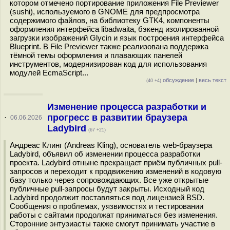
котором отмечено портирование приложения File Previewer
(sushi), используемого в GNOME для предпросмотра
содержимого файлов, на библиотеку GTK4, компоненты
оформления интерфейса libadwaita, бэкенд изолированной
загрузки изображений Glycin и язык построения интерфейса
Blueprint. В File Previewer также реализована поддержка
тёмной темы оформления и плавающих панелей
инструментов, модернизирован код для использования
модулей EcmaScript...
обсуждение
|
весь текст
(40 +4)
Изменение процесса разработки и
прогресс в развитии браузера
·
06.06.2026
Ladybird
(67 +21)
Андреас Клинг (Andreas Kling), основатель web-браузера
Ladybird, объявил об изменении процесса разработки
проекта. Ladybird отныне прекращает приём публичных pull-
запросов и переходит к продвижению изменений в кодовую
базу только через сопровождающих. Все уже открытые
публичные pull-запросы будут закрыты. Исходный код
Ladybird продолжит поставляться под лицензией BSD.
Сообщения о проблемах, уязвимостях и тестировании
работы с сайтами продолжат приниматься без изменения.
Сторонние энтузиасты также смогут принимать участие в