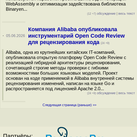
WebAssembly и оптимизации задействована библиотека
Binaryen...
обсуждение
|
весь текст
(12 +7)
Компания Alibaba опубликовала
инструментарий Open Code Review
·
05.06.2026
для рецензирования кода
(24 +9)
Alibaba, одна из крупнейших китайских IT-компаний,
опубликовала открытую платформу Open Code Review с
реализацией гибридной архитектуры рецензирования,
сочетающей строгие методы проверки с гибкими
возможностями больших языковых моделей. Проект
основан на коде применяемой в Alibaba внутренней системы
рецензирования изменений, написан на языке Go и
распространяется под лицензией Apache 2.0...
обсуждение
|
весь текст
(24 +9)
Следующая страница (раньше) >>
Партнёры: