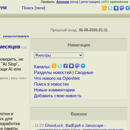
Профиль:
Аноним
(
вход
|
регистрация
)
неRU
opennet.me
РУМ
Поиск
(
теги
)
Прошлый вход:
06-08-2026,01:11
раскрыть
/
свернуть
Навигация
 месяцев
(155
оверить, не
AI Slop",
Каналы:
ощи AI или
Разделы новостей
|
Сводные
Что нового на OpenNet
дение
|
весь текст
Поиск в новостях
Новые комментарии
Добавить свою новость
отки и
Важное
ых для
разработка
-
11.07
GhostLock, BadEpoll и Januscape -
се пакеты
уязвимости в ядре Linux, позволяющие получить