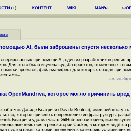
ОСТИ
(
+
)
КОНТЕНТ
WIKI
MAN'ы
ФО
ости
с помощью AI, были заброшены спустя несколько
сгенерированных при помощи AI, один из разработчиков решил пр
ов. Для этого была изучена судьба проектов, отмеченных тегом "
ля пометки проектов, файл-манифест для которых создан при пом
зентами...
обсуж
(155 +26)
ка OpenMandriva, которое могло причинить вред
работчик Давиде Беатричи (Davide Beatrici), имевший доступ к
льство, которое привело к повреждению инфраструктуры разраб
лей. Беатричи удалил часть GitHub-репозиториев, используем
едоносные действия в репозитории Cooker, в котором ведётся 
вал пустой пакет, который переводил в категорию устаревших в