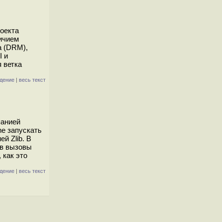
оекта
ичием
а (DRM),
I и
 ветка
дение
|
весь текст
панией
ne запускать
й Zlib. В
 в вызовы
 как это
дение
|
весь текст