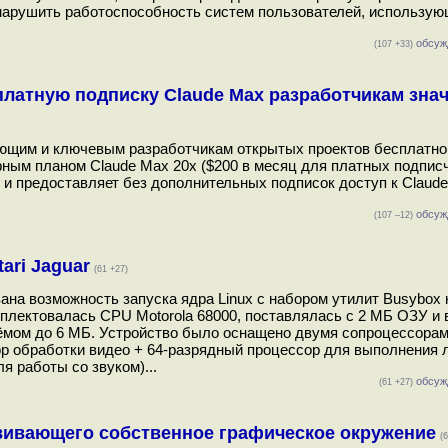
о нарушить работоспособность систем пользователей, использу
обсуж
(107 +33)
сплатную подписку Claude Max разработчикам зна
ающим и ключевым разработчикам открытых проектов бесплатног
фным планом Claude Max 20x ($200 в месяц для платных подписч
, и предоставляет без дополнительных подписок доступ к Claude
обсуж
(107 –12)
ari Jaguar
(61 +27)
ана возможность запуска ядра Linux с набором утилит Busybox 
омплектовалась CPU Motorola 68000, поставлялась с 2 МБ ОЗУ и 
ъёмом до 6 МБ. Устройство было оснащено двумя сопроцессора
ор обработки видео + 64-разрядный процессор для выполнения 
я работы со звуком)...
обсуж
(61 +27)
звивающего собственное графическое окружение
(