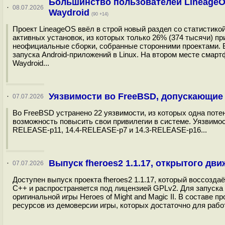
Большинство пользователей LineageO
·
08.07.2026
Waydroid
(90 +14)
Проект LineageOS ввёл в строй новый раздел со статистикой
активных установок, из которых только 26% (374 тысячи) пр
неофициальные сборки, собранные сторонними проектами. В 
запуска Android-приложений в Linux. На втором месте смартф
Waydroid...
Уязвимости во FreeBSD, допускающие
·
07.07.2026
Во FreeBSD устранено 22 уязвимости, из которых одна потен
возможность повысить свои привилегии в системе. Уязвимо
RELEASE-p11, 14.4-RELEASE-p7 и 14.3-RELEASE-p16...
Выпуск fheroes2 1.1.17, открытого движ
·
07.07.2026
Доступен выпуск проекта fheroes2 1.1.17, который воссоздаёт
C++ и распространяется под лицензией GPLv2. Для запуска
оригинальной игры Heroes of Might and Magic II. В составе 
ресурсов из демоверсии игры, которых достаточно для работ