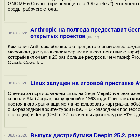
GNOME и Cosmic (при помощи тега "Obsoletes:"), что могл
среды рабочего стола...
Anthropic на полгода предоставит бе
·
08.07.2026
открытых проектов
(107 –12)
Компания Anthropic объявила о предоставлении сопровожд
месячного доступа к своим сервисам в соответствии с тари
который включает в 20 раз больше ресурсов, чем тариф Pro
Claude Cowork...
Linux запущен на игровой приставке At
·
08.07.2026
Следом за портированием Linux на Sega MegaDrive реализов
консоли Atari Jaguar, выпущенной в 1993 году. Приставка к
постоянного хранилища могла использовать картриджи, об
c 32-разрядной архитектурой RISC + 64-разрядный процесс
операций) и Jerry (DSP с 32-разрядной архитектурой RISC дл
Выпуск дистрибутива Deepin 25.2, ра
·
08.07.2026