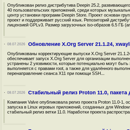
Опубликован релиз дистрибутива Deepin 25.2, развивающего
40 пользовательских приложений, среди которых музыкальны
центр установки программ Deepin Store. Проект основан гр
проект и поддерживает русский язык. Репозиторий дистрибу
лицензией GPLv3. Размер загрузочных iso-образов 6.5 ГБ (amd
Обновление X.Org Server 21.1.24, xwayl
·
08.07.2026
Опубликованы корректирующие выпуски X.Org Server 21.1.24
обеспечивает запуск X.Org Server для организации выполне
устранены 2 уязвимости, которые потенциально могут быть
выполняется с правами root, а также для удалённого выполн
перенаправление сеанса X11 при помощи SSH...
Стабильный релиз Proton 11.0, пакета
·
08.07.2026
Компания Valve опубликовала релиз проекта Proton 11.0-1, о
запуска в Linux игровых приложений, созданных для Window
стабильный релиз ветки 11.0. Наработки проекта распростр