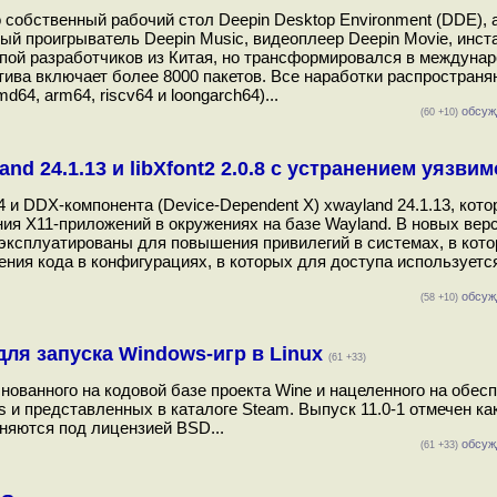
 собственный рабочий стол Deepin Desktop Environment (DDE), 
й проигрыватель Deepin Music, видеоплеер Deepin Movie, инст
уппой разработчиков из Китая, но трансформировался в междуна
тива включает более 8000 пакетов. Все наработки распространя
64, arm64, riscv64 и loongarch64)...
обсуж
(60 +10)
and 24.1.13 и libXfont2 2.0.8 с устранением уязви
 и DDX-компонента (Device-Dependent X) xwayland 24.1.13, кот
ния X11-приложений в окружениях на базе Wayland. В новых вер
 эксплуатированы для повышения привилегий в системах, в кот
ения кода в конфигурациях, в которых для доступа используетс
обсуж
(58 +10)
 для запуска Windows-игр в Linux
(61 +33)
снованного на кодовой базе проекта Wine и нацеленного на обес
s и представленных в каталоге Steam. Выпуск 11.0-1 отмечен ка
аняются под лицензией BSD...
обсуж
(61 +33)