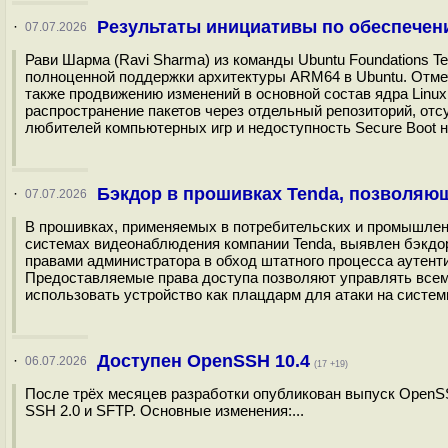
Результаты инициативы по обеспечен
·
07.07.2026
Рави Шарма (Ravi Sharma) из команды Ubuntu Foundations T
полноценной поддержки архитектуры ARM64 в Ubuntu. Отмеч
также продвижению изменений в основной состав ядра Linu
распространение пакетов через отдельный репозиторий, отс
любителей компьютерных игр и недоступность Secure Boot н
Бэкдор в прошивках Tenda, позволяю
·
07.07.2026
В прошивках, применяемых в потребительских и промышлен
системах видеонаблюдения компании Tenda, выявлен бэкдор
правами администратора в обход штатного процесса аутент
Предоставляемые права доступа позволяют управлять всем
использовать устройство как плацдарм для атаки на системы
Доступен OpenSSH 10.4
·
06.07.2026
(17 +19)
После трёх месяцев разработки опубликован выпуск OpenSS
SSH 2.0 и SFTP. Основные изменения:...