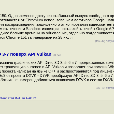
 150. Одновременно доступен стабильный выпуск свободного пр
отличается от Chromium использованием логотипов Google, нал
ля воспроизведения защищённого от копирования видеоконтент
м включением Sandbox-изоляции, поставкой ключей к Google AP
ходимо больше времени на обновление, отдельно поддерживается
ск Chrome 151 запланирован на 28 июля...
обсуж
(155 –14)
 3-7 поверх API Vulkan
(35 +23)
зацию графических API Direct3D 3, 5, 6 и 7, предложенных ком
ерез трансляцию вызовов в API Vulkan и позволяет при помощи Wi
Код проекта написан на языке C++ и распространяется под лицензие
d9 от проекта DXVK - D7VK преобразует API Direct3D 3, 5, 6 и 7
работчик не намерен добиваться включения D7VK в состав DXVK,
.
обсуж
(35 +23)
ющая страница (раньше) >>