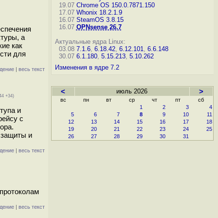
19.07
Chrome OS 150.0.7871.150
17.07
Whonix 18.2.1.9
16.07
SteamOS 3.8.15
16.07
OPNsense 26.7
еспечения
туры, а
Актуальные ядра Linux:
кие как
03.08
7.1.6
,
6.18.42
,
6.12.101
,
6.6.148
ости для
30.07
6.1.180
,
5.15.213
,
5.10.262
Изменения в ядре 7.2
дение
|
весь текст
<
июль 2026
>
44 +34)
вс
пн
вт
ср
чт
пт
сб
1
2
3
4
тупа и
5
6
7
8
9
10
11
фейсу с
12
13
14
15
16
17
18
ора.
19
20
21
22
23
24
25
 защиты и
26
27
28
29
30
31
дение
|
весь текст
 протоколам
дение
|
весь текст