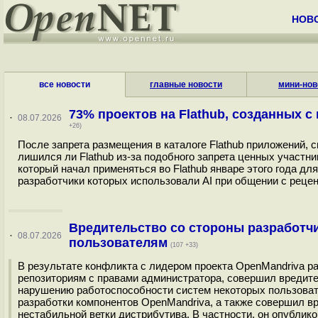
НОВ
все новости
главные новости
мини-нов
73% проектов на Flathub, созданных 
·
08.07.2026
+26)
После запрета размещения в каталоге Flathub приложений, 
лишился ли Flathub из-за подобного запрета ценных участник
который начал применяться во Flathub январе этого года д
разработчики которых использовали AI при общении с рецен
Вредительство со стороны разработчи
·
08.07.2026
пользователям
(107 +33)
В результате конфликта с лидером проекта OpenMandriva раз
репозиториям с правами администратора, совершил вредите
нарушению работоспособности систем некоторых пользовате
разработки компонентов OpenMandriva, а также совершил вр
нестабильной ветки дистрибутива. В частности, он опублико