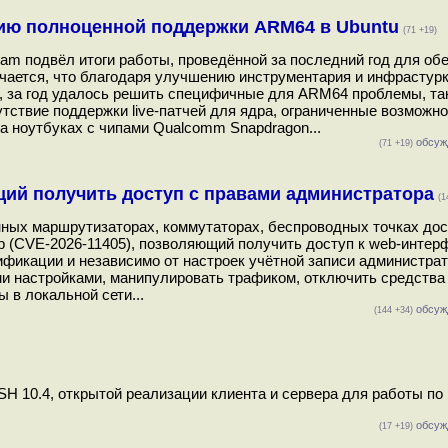
ию полноценной поддержки ARM64 в Ubuntu
(71 +19)
eam подвёл итоги работы, проведённой за последний год для об
ается, что благодаря улучшению инструментария и инфрастурк
x, за год удалось решить специфичные для ARM64 проблемы, та
утствие поддержки live-патчей для ядра, ограниченные возможн
а ноутбуках с чипами Qualcomm Snapdragon...
обсуж
(71 +19)
щий получить доступ с правами администратора
(1
ных маршрутизаторах, коммутаторах, беспроводных точках дос
 (CVE-2026-11405), позволяющий получить доступ к web-интер
ификации и независимо от настроек учётной записи администрат
и настройками, манипулировать трафиком, отключить средства
 в локальной сети...
обсуж
(144 +34)
H 10.4, открытой реализации клиента и сервера для работы по
обсуж
(17 +19)