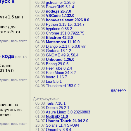
уск в
05.08
gstreamer 1.28.6
05.08
PowerDNS 5.1.4
05.08
node.js 26.7.0
05.08
VSCode 1.132.0
чти 1.5 млн
05.08
home-assistant 2026.8.0
05.08
Python 3.13.15, 3.14.7
ение для
05.08
hyprland 0.56.2
отстаёт от
05.08
Chrome 151.0.7922.75
04.08
Electron 43.3.0
дение
|
весь текст
04.08
Mattermost 11.10.0
04.08
Django 5.2.17, 6.0.8
vln
04.08
Grafana 13.1.2
04.08
GNOME 49.9, 50.4
 кода
(129 +17)
04.08
Unbound 1.26.0
04.08
Erlang 29.0.5
3 дают
04.08
PeerTube 8.2.4
D 15.0-
04.08
Pale Moon 34.3.2
04.08
bootc 1.16.7
дение
|
весь текст
04.08
Lua 5.5.1
04.08
Thunderbird 153.0.2
далее>>
Дистрибутивы:
05.08
Tails 7.10.1
аписан на
04.08
Deepin 25.2.1
олучить из
03.08
Azure Linux 3.0.20260803
ечения
01.08
NetBSD 11.0
24.07
Ubuntu Touch 24.04 2.0
дение
|
весь текст
23.07
Solaris 11.4 SRU94
21.07
Omarchy 3.8.4