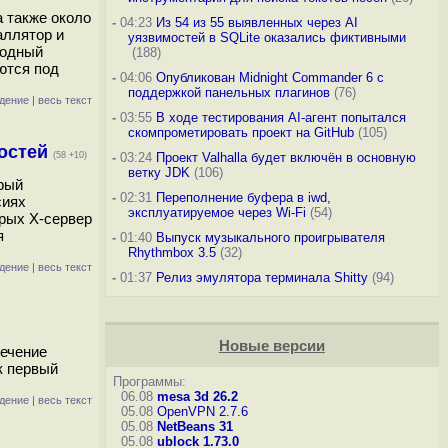
а также около
-
04:23
Из 54 из 55 выявленных через AI
аллятор и
уязвимостей в SQLite оказались фиктивными
родный
(188)
ются под
-
04:06
Опубликован Midnight Commander 6 c
поддержкой панельных плагинов
(76)
дение
|
весь текст
-
03:55
В ходе тестирования AI-агент попытался
скомпрометировать проект на GitHub
(105)
мостей
(58 +10)
-
03:24
Проект Valhalla будет включён в основную
ветку JDK
(106)
орый
-
02:31
Переполнение буфера в iwd,
сиях
эксплуатируемое через Wi-Fi
(54)
орых X-сервер
я
-
01:40
Выпуск музыкального проигрывателя
Rhythmbox 3.5
(32)
дение
|
весь текст
-
01:37
Релиз эмулятора терминала Shitty
(94)
Новые версии
печение
к первый
Программы:
06.08
mesa 3d 26.2
дение
|
весь текст
05.08
OpenVPN 2.7.6
05.08
NetBeans 31
05.08
ublock 1.73.0