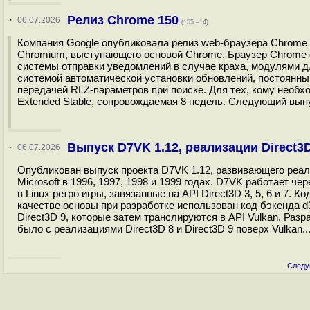
Релиз Chrome 150
·
06.07.2026
(155 –14)
Компания Google опубликовала релиз web-браузера Chrome
Chromium, выступающего основой Chrome. Браузер Chrome 
системы отправки уведомлений в случае краха, модулями д
системой автоматической установки обновлений, постоянны
передачей RLZ-параметров при поиске. Для тех, кому необ
Extended Stable, сопровождаемая 8 недель. Следующий выпу
Выпуск D7VK 1.12, реализации Direct3D
·
06.07.2026
Опубликован выпуск проекта D7VK 1.12, развивающего реали
Microsoft в 1996, 1997, 1998 и 1999 годах. D7VK работает ч
в Linux ретро игры, завязанные на API Direct3D 3, 5, 6 и 7. 
качестве основы при разработке использован код бэкенда d3
Direct3D 9, которые затем транслируются в API Vulkan. Раз
было с реализациями Direct3D 8 и Direct3D 9 поверх Vulkan..
Следу