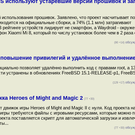
S используют устаревшие версии прошивок и зап
 использования прошивок. Заявлено, что проект насчитывает по
иходится на официальные сборки, а 74% (1.1 млн) затрагивают
рейтинге устройств лидирует не смартфон, а Waydroid - окруж
он Xiaomi Mi 8, который по числу установок более чем в 2 раза 
обсуж
(90 +14)
 повышение привилегий и удалённое выполнение
циально позволяет удалённо выполнить код с правами root, а 1
сти устранены в обновлениях FreeBSD 15.1-RELEASE-p1, FreeBS
обсуж
(129 +17)
ка Heroes of Might and Magic 2
(77 +30)
 движок игры Heroes of Might and Magic II с нуля. Код проекта н
 игры требуются файлы с игровыми ресурсами, которые можно п
проекта поставляется скрипт для автоматической загрузки и извл
ы...
обсуж
(77 +30)