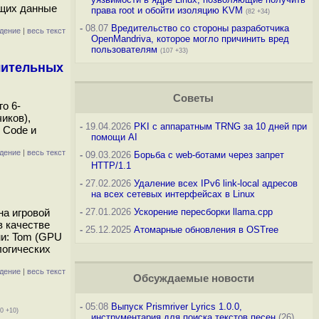
ющих данные
права root и обойти изоляцию KVM
(82 +34)
-
08.07
Вредительство со стороны разработчика
дение
|
весь текст
OpenMandriva, которое могло причинить вред
пользователям
(107 +33)
чительных
Советы
о 6-
иков),
-
19.04.2026
PKI с аппаратным TRNG за 10 дней при
 Code и
помощи AI
дение
|
весь текст
-
09.03.2026
Борьба с web-ботами через запрет
HTTP/1.1
-
27.02.2026
Удаление всех IPv6 link-local адресов
на всех сетевых интерфейсах в Linux
на игровой
-
27.01.2026
Ускорение пересборки llama.cpp
в качестве
-
25.12.2025
Атомарные обновления в OSTree
ми: Tom (GPU
логических
дение
|
весь текст
Обсуждаемые новости
-
05:08
Выпуск Prismriver Lyrics 1.0.0,
60 +10)
инструментария для поиска текстов песен
(26)