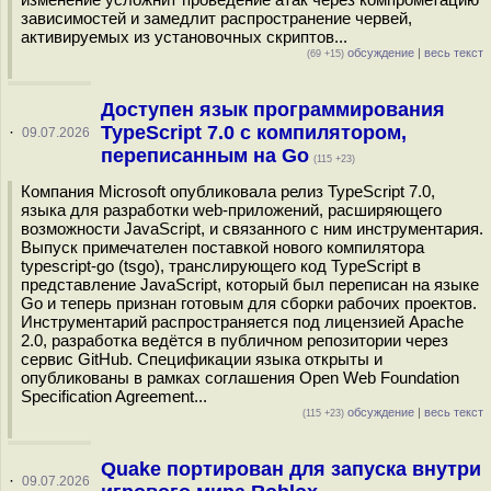
зависимостей и замедлит распространение червей,
активируемых из установочных скриптов...
обсуждение
|
весь текст
(69 +15)
Доступен язык программирования
TypeScript 7.0 с компилятором,
·
09.07.2026
переписанным на Go
(115 +23)
Компания Microsoft опубликовала релиз TypeScript 7.0,
языка для разработки web-приложений, расширяющего
возможности JavaScript, и связанного с ним инструментария.
Выпуск примечателен поставкой нового компилятора
typescript-go (tsgo), транслирующего код TypeScript в
представление JavaScript, который был переписан на языке
Go и теперь признан готовым для сборки рабочих проектов.
Инструментарий распространяется под лицензией Apache
2.0, разработка ведётся в публичном репозитории через
сервис GitHub. Спецификации языка открыты и
опубликованы в рамках соглашения Open Web Foundation
Specification Agreement...
обсуждение
|
весь текст
(115 +23)
Quake портирован для запуска внутри
·
09.07.2026