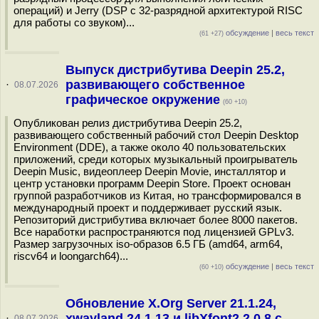
операций) и Jerry (DSP с 32-разрядной архитектурой RISC
для работы со звуком)...
обсуждение
|
весь текст
(61 +27)
Выпуск дистрибутива Deepin 25.2,
развивающего собственное
·
08.07.2026
графическое окружение
(60 +10)
Опубликован релиз дистрибутива Deepin 25.2,
развивающего собственный рабочий стол Deepin Desktop
Environment (DDE), а также около 40 пользовательских
приложений, среди которых музыкальный проигрыватель
Deepin Music, видеоплеер Deepin Movie, инсталлятор и
центр установки программ Deepin Store. Проект основан
группой разработчиков из Китая, но трансформировался в
международный проект и поддерживает русский язык.
Репозиторий дистрибутива включает более 8000 пакетов.
Все наработки распространяются под лицензией GPLv3.
Размер загрузочных iso-образов 6.5 ГБ (amd64, arm64,
riscv64 и loongarch64)...
обсуждение
|
весь текст
(60 +10)
Обновление X.Org Server 21.1.24,
xwayland 24.1.13 и libXfont2 2.0.8 с
·
08.07.2026