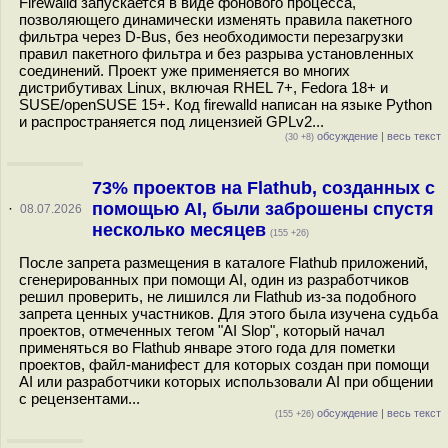
Firewalld запускается в виде фонового процесса,
позволяющего динамически изменять правила пакетного
фильтра через D-Bus, без необходимости перезагрузки
правил пакетного фильтра и без разрыва установленных
соединений. Проект уже применяется во многих
дистрибутивах Linux, включая RHEL 7+, Fedora 18+ и
SUSE/openSUSE 15+. Код firewalld написан на языке Python
и распространяется под лицензией GPLv2...
обсуждение
|
весь текст
(30 +8)
73% проектов на Flathub, созданных с
помощью AI, были заброшены спустя
·
08.07.2026
несколько месяцев
(155 +26)
После запрета размещения в каталоге Flathub приложений,
сгенерированных при помощи AI, один из разработчиков
решил проверить, не лишился ли Flathub из-за подобного
запрета ценных участников. Для этого была изучена судьба
проектов, отмеченных тегом "AI Slop", который начал
применяться во Flathub январе этого года для пометки
проектов, файл-манифест для которых создан при помощи
AI или разработчики которых использовали AI при общении
с рецензентами...
обсуждение
|
весь текст
(155 +26)