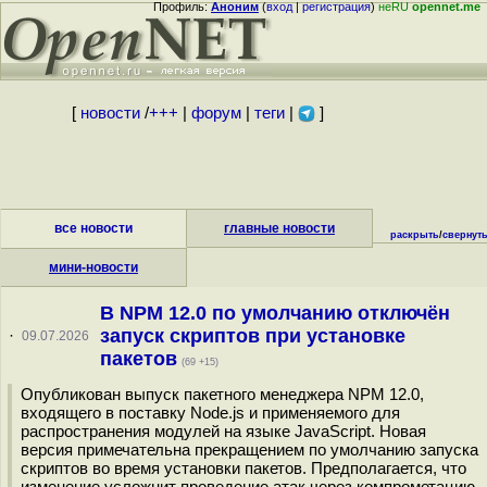
Профиль:
Аноним
(
вход
|
регистрация
)
неRU
opennet.me
[
новости
/
+++
|
форум
|
теги
|
]
все новости
главные новости
раскрыть
/
свернут
мини-новости
В NPM 12.0 по умолчанию отключён
запуск скриптов при установке
·
09.07.2026
пакетов
(69 +15)
Опубликован выпуск пакетного менеджера NPM 12.0,
входящего в поставку Node.js и применяемого для
распространения модулей на языке JavaScript. Новая
версия примечательна прекращением по умолчанию запуска
скриптов во время установки пакетов. Предполагается, что
изменение усложнит проведение атак через компрометацию