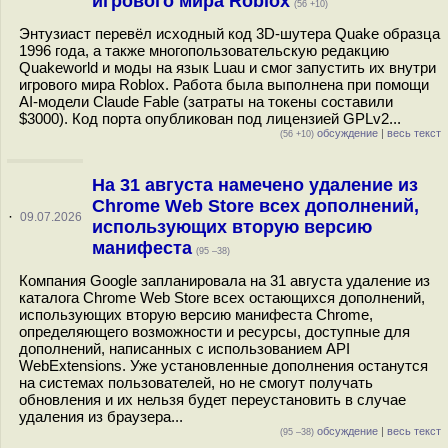
игрового мира Roblox
(56 +10)
Энтузиаст перевёл исходный код 3D-шутера Quake образца
1996 года, а также многопользовательскую редакцию
Quakeworld и моды на язык Luau и смог запустить их внутри
игрового мира Roblox. Работа была выполнена при помощи
AI-модели Claude Fable (затраты на токены составили
$3000). Код порта опубликован под лицензией GPLv2...
обсуждение
|
весь текст
(56 +10)
На 31 августа намечено удаление из
Chrome Web Store всех дополнений,
·
09.07.2026
использующих вторую версию
манифеста
(95 –38)
Компания Google запланировала на 31 августа удаление из
каталога Chrome Web Store всех остающихся дополнений,
использующих вторую версию манифеста Chrome,
определяющего возможности и ресурсы, доступные для
дополнений, написанных с использованием API
WebExtensions. Уже установленные дополнения останутся
на системах пользователей, но не смогут получать
обновления и их нельзя будет переустановить в случае
удаления из браузера...
обсуждение
|
весь текст
(95 –38)