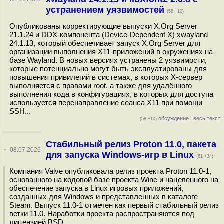
устранением уязвимостей
(58 +10)
Опубликованы корректирующие выпуски X.Org Server
21.1.24 и DDX-компонента (Device-Dependent X) xwayland
24.1.13, который обеспечивает запуск X.Org Server для
организации выполнения X11-приложений в окружениях на
базе Wayland. В новых версиях устранены 2 уязвимости,
которые потенциально могут быть эксплуатированы для
повышения привилегий в системах, в которых X-сервер
выполняется с правами root, а также для удалённого
выполнения кода в конфигурациях, в которых для доступа
используется перенаправление сеанса X11 при помощи
SSH...
обсуждение
|
весь текст
(58 +10)
Стабильный релиз Proton 11.0, пакета
·
08.07.2026
для запуска Windows-игр в Linux
(61 +34)
Компания Valve опубликовала релиз проекта Proton 11.0-1,
основанного на кодовой базе проекта Wine и нацеленного на
обеспечение запуска в Linux игровых приложений,
созданных для Windows и представленных в каталоге
Steam. Выпуск 11.0-1 отмечен как первый стабильный релиз
ветки 11.0. Наработки проекта распространяются под
лицензией BSD...