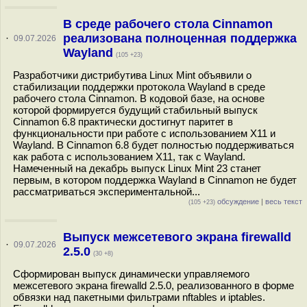
В среде рабочего стола Cinnamon
реализована полноценная поддержка
·
09.07.2026
Wayland
(105 +23)
Разработчики дистрибутива Linux Mint объявили о
стабилизации поддержки протокола Wayland в среде
рабочего стола Cinnamon. В кодовой базе, на основе
которой формируется будущий стабильный выпуск
Cinnamon 6.8 практически достигнут паритет в
функциональности при работе с использованием X11 и
Wayland. В Cinnamon 6.8 будет полностью поддерживаться
как работа с использованием X11, так с Wayland.
Намеченный на декабрь выпуск Linux Mint 23 станет
первым, в котором поддержка Wayland в Cinnamon не будет
рассматриваться экспериментальной...
обсуждение
|
весь текст
(105 +23)
Выпуск межсетевого экрана firewalld
·
09.07.2026
2.5.0
(30 +8)
Сформирован выпуск динамически управляемого
межсетевого экрана firewalld 2.5.0, реализованного в форме
обвязки над пакетными фильтрами nftables и iptables.