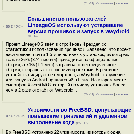
обсуждение
|
весь текст
(61 +34)
Большинство пользователей
LineageOS используют устаревшие
·
08.07.2026
версии прошивок и запуск в Waydroid
(90 +14)
Проект LineageOS ввёл в строй новый раздел со
статистикой использования прошивок. Заявлено, что проект
насчитывает почти 1.5 млн активных установок, из которых
только 26% (374 тысячи) приходится на официальные
сборки, а 74% (1.1 млн) затрагивают неофициальные
сборки, собранные сторонними проектами. В рейтинге
устройств лидирует не смартфон, а Waydroid - окружение
для запуска Android-приложений в Linux. На втором месте
смартфон Xiaomi Mi 8, который по числу установок более
чем в 2 раза отстаёт от Waydroid...
обсуждение
|
весь текст
(90 +14)
Уязвимости во FreeBSD, допускающие
повышение привилегий и удалённое
·
07.07.2026
выполнение кода
(129 +17)
Во FreeBSD устранено 22 уязвимости, из которых одна