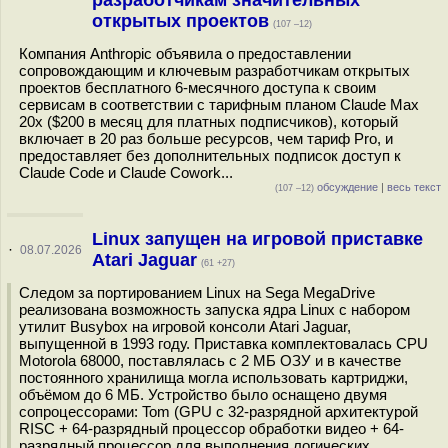
разработчикам значительных
открытых проектов
(107 –12)
Компания Anthropic объявила о предоставлении
сопровождающим и ключевым разработчикам открытых
проектов бесплатного 6-месячного доступа к своим
сервисам в соответствии с тарифным планом Claude Max
20x ($200 в месяц для платных подписчиков), который
включает в 20 раз больше ресурсов, чем тариф Pro, и
предоставляет без дополнительных подписок доступ к
Claude Code и Claude Cowork...
обсуждение
|
весь текст
(107 –12)
Linux запущен на игровой приставке
·
08.07.2026
Atari Jaguar
(61 +27)
Следом за портированием Linux на Sega MegaDrive
реализована возможность запуска ядра Linux с набором
утилит Busybox на игровой консоли Atari Jaguar,
выпущенной в 1993 году. Приставка комплектовалась CPU
Motorola 68000, поставлялась с 2 МБ ОЗУ и в качестве
постоянного хранилища могла использовать картриджи,
объёмом до 6 МБ. Устройство было оснащено двумя
сопроцессорами: Tom (GPU c 32-разрядной архитектурой
RISC + 64-разрядный процессор обработки видео + 64-
разрядный процессор для выполнения логических