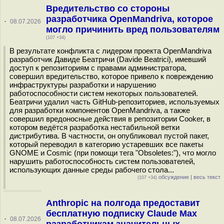
Вредительство со стороны
разработчика OpenMandriva, которое
·
08.07.2026
могло причинить вред пользователям
(107 +34)
В результате конфликта с лидером проекта OpenMandriva
разработчик Давиде Беатричи (Davide Beatrici), имевший
доступ к репозиториям с правами администратора,
совершил вредительство, которое привело к повреждению
инфраструктуры разработки и нарушению
работоспособности систем некоторых пользователей.
Беатричи удалил часть GitHub-репозиториев, используемых
для разработки компонентов OpenMandriva, а также
совершил вредоносные действия в репозитории Cooker, в
котором ведётся разработка нестабильной ветки
дистрибутива. В частности, он опубликовал пустой пакет,
который переводил в категорию устаревших все пакеты
GNOME и Cosmic (при помощи тега "Obsoletes:"), что могло
нарушить работоспособность систем пользователей,
использующих данные среды рабочего стола...
обсуждение
|
весь текст
(107 +34)
Anthropic на полгода предоставит
бесплатную подписку Claude Max
·
08.07.2026