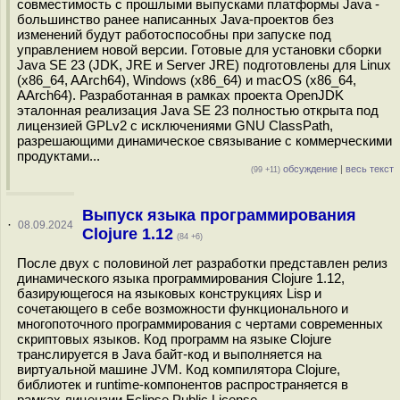
совместимость с прошлыми выпусками платформы Java -
большинство ранее написанных Java-проектов без
изменений будут работоспособны при запуске под
управлением новой версии. Готовые для установки сборки
Java SE 23 (JDK, JRE и Server JRE) подготовлены для Linux
(x86_64, AArch64), Windows (x86_64) и macOS (x86_64,
AArch64). Разработанная в рамках проекта OpenJDK
эталонная реализация Java SE 23 полностью открыта под
лицензией GPLv2 с исключениями GNU ClassPath,
разрешающими динамическое связывание с коммерческими
продуктами...
обсуждение
|
весь текст
(99 +11)
Выпуск языка программирования
·
08.09.2024
Clojure 1.12
(84 +6)
После двух с половиной лет разработки представлен релиз
динамического языка программирования Clojure 1.12,
базирующегося на языковых конструкциях Lisp и
сочетающего в себе возможности функционального и
многопоточного программирования с чертами современных
скриптовых языков. Код программ на языке Clojure
транслируется в Java байт-код и выполняется на
виртуальной машине JVM. Код компилятора Clojure,
библиотек и runtime-компонентов распространяется в
рамках лицензии Eclipse Public License...