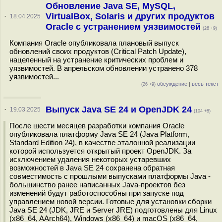
Обновление Java SE, MySQL,
VirtualBox, Solaris и других продуктов
·
18.04.2025
Oracle с устранением уязвимостей
(26 +9)
Компания Oracle опубликовала плановый выпуск
обновлений своих продуктов (Critical Patch Update),
нацеленный на устранение критических проблем и
уязвимостей. В апрельском обновлении устранено 378
уязвимостей...
обсуждение
|
весь текст
(26 +9)
Выпуск Java SE 24 и OpenJDK 24
·
19.03.2025
(104 +8)
После шести месяцев разработки компания Oracle
опубликовала платформу Java SE 24 (Java Platform,
Standard Edition 24), в качестве эталонной реализации
которой используется открытый проект OpenJDK. За
исключением удаления некоторых устаревших
возможностей в Java SE 24 сохранена обратная
совместимость с прошлыми выпусками платформы Java -
большинство ранее написанных Java-проектов без
изменений будут работоспособны при запуске под
управлением новой версии. Готовые для установки сборки
Java SE 24 (JDK, JRE и Server JRE) подготовлены для Linux
(x86_64, AArch64), Windows (x86_64) и macOS (x86_64,