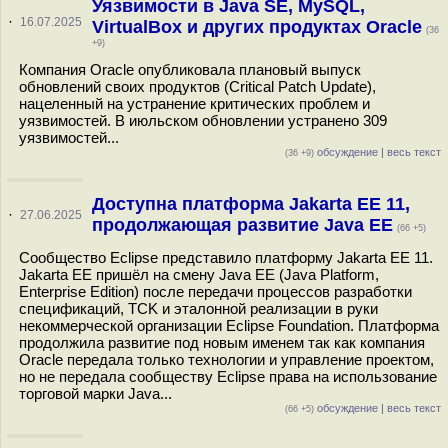
Уязвимости в Java SE, MySQL,
·
16.07.2025
VirtualBox и других продуктах Oracle
(36
+9)
Компания Oracle опубликовала плановый выпуск
обновлений своих продуктов (Critical Patch Update),
нацеленный на устранение критических проблем и
уязвимостей. В июльском обновлении устранено 309
уязвимостей...
обсуждение
|
весь текст
(36 +9)
Доступна платформа Jakarta EE 11,
·
27.06.2025
продолжающая развитие Java EE
(66 +5)
Сообщество Eclipse представило платформу Jakarta EE 11.
Jakarta EE пришёл на смену Java EE (Java Platform,
Enterprise Edition) после передачи процессов разработки
спецификаций, TCK и эталонной реализации в руки
некоммерческой организации Eclipse Foundation. Платформа
продолжила развитие под новым именем так как компания
Oracle передала только технологии и управление проектом,
но не передала сообществу Eclipse права на использование
торговой марки Java...
обсуждение
|
весь текст
(66 +5)