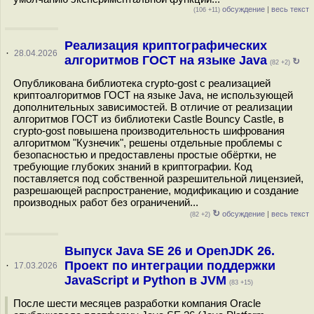
обсуждение
|
весь текст
(106 +11)
Реализация криптографических
·
28.04.2026
алгоритмов ГОСТ на языке Java
↻
(82 +2)
Опубликована библиотека crypto-gost с реализацией
криптоалгоритмов ГОСТ на языке Java, не использующей
дополнительных зависимостей. В отличие от реализации
алгоритмов ГОСТ из библиотеки Castle Bouncy Castle, в
crypto-gost повышена производительность шифрования
алгоритмом "Кузнечик", решены отдельные проблемы с
безопасностью и предоставлены простые обёртки, не
требующие глубоких знаний в криптографии. Код
поставляется под собственной разрешительной лицензией,
разрешающей распространение, модификацию и создание
производных работ без ограничений...
↻
обсуждение
|
весь текст
(82 +2)
Выпуск Java SE 26 и OpenJDK 26.
Проект по интеграции поддержки
·
17.03.2026
JavaScript и Python в JVM
(83 +15)
После шести месяцев разработки компания Oracle