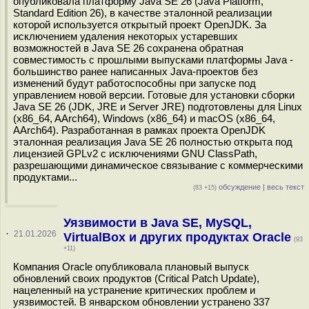
опубликовала платформу Java SE 26 (Java Platform,
Standard Edition 26), в качестве эталонной реализации
которой используется открытый проект OpenJDK. За
исключением удаления некоторых устаревших
возможностей в Java SE 26 сохранена обратная
совместимость с прошлыми выпусками платформы Java -
большинство ранее написанных Java-проектов без
изменений будут работоспособны при запуске под
управлением новой версии. Готовые для установки сборки
Java SE 26 (JDK, JRE и Server JRE) подготовлены для Linux
(x86_64, AArch64), Windows (x86_64) и macOS (x86_64,
AArch64). Разработанная в рамках проекта OpenJDK
эталонная реализация Java SE 26 полностью открыта под
лицензией GPLv2 с исключениями GNU ClassPath,
разрешающими динамическое связывание с коммерческими
продуктами...
обсуждение
|
весь текст
(83 +15)
Уязвимости в Java SE, MySQL,
·
21.01.2026
VirtualBox и других продуктах Oracle
(93
+11)
Компания Oracle опубликовала плановый выпуск
обновлений своих продуктов (Critical Patch Update),
нацеленный на устранение критических проблем и
уязвимостей. В январском обновлении устранено 337