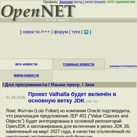
Профиль:
Аноним
(
вход
|
регистрация
)
неRU
opennet.me
[
новости
/
+++
|
форум
|
теги
|
]
все новости
главные новости
раскрыть
/
свернут
мини-новости
/
Для программиста
/
Языки прогр.
/
Java
Проект Valhalla будет включён в
·
01.08.2026
основную ветку JDK
(106 +11)
Лоис Фолтан (Lois Foltan) из компании Oracle подтвердила,
что реализация предложения JEP 401 ("Value Classes and
Objects") будет интегрирована в основной репозиторий
OpenJDK и запланирована для включение в релиз JDK 28,
намеченный на март 2027 года, в качестве отключённой по
умолчанию экспериментальной функции...