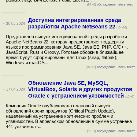
обсуждение
|
весь текст
(84 +6)
Доступна интегрированная среда
·
30.05.2024
разработки Apache NetBeans 22
(10 +10)
Представлен выпуск интегрированной среды разработки
Apache NetBeans 22, которая предоставляет поддержку
языков программирования Java SE, Java EE, PHP, C/C++,
JavaScript, Rust и Groovy. Готовые сборки в ближайшее
время будут сформированы для Linux (snap, flatpak),
Windows и macOS...
обсуждение
|
весь текст
(10 +10)
Обновление Java SE, MySQL,
VirtualBox, Solaris и других продуктов
·
17.04.2024
Oracle с устранением уязвимостей
(10 +9)
Компания Oracle опубликовала плановый выпуск
обновлений своих продуктов (Critical Patch Update),
нацеленный на устранение критических проблем и
уязвимостей. В апрельском обновлении в сумме устранена
441 уязвимость...
обсуждение
|
весь текст
(10 +9)