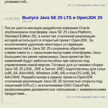
уязвимостей...
обсуждение
|
весь текст
(93 +11)
Выпуск Java SE 25 LTS и OpenJDK 25
·
17.09.2025
(162 +14)
После шести месяцев разработки компания Oracle
опубликовала платформу Java SE 25 (Java Platform,
Standard Edition 25), в качестве эталонной реализации
которой используется открытый проект OpenJDK. За
исключением удаления некоторых устаревших
возможностей в Java SE 25 сохранена обратная
совместимость с прошлыми выпусками платформы Java -
большинство ранее написанных Java-проектов без
изменений будут работоспособны при запуске под
управлением новой версии. Готовые для установки сборки
Java SE 25 (JDK, JRE и Server JRE) подготовлены для Linux
(x86_64, AArch64), Windows (x86_64) и macOS (x86_64,
AArch64). Разработанная в рамках проекта OpenJDK
эталонная реализация Java SE 25 полностью открыта под
лицензией GPLv2 с исключениями GNU ClassPath,
разрешающими динамическое связывание с коммерческими
продуктами...
обсуждение
|
весь текст
(162 +14)