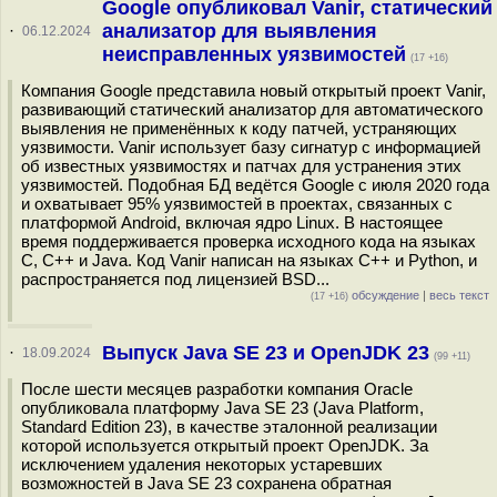
Google опубликовал Vanir, статический
анализатор для выявления
·
06.12.2024
неисправленных уязвимостей
(17 +16)
Компания Google представила новый открытый проект Vanir,
развивающий статический анализатор для автоматического
выявления не применённых к коду патчей, устраняющих
уязвимости. Vanir использует базу сигнатур с информацией
об известных уязвимостях и патчах для устранения этих
уязвимостей. Подобная БД ведётся Google с июля 2020 года
и охватывает 95% уязвимостей в проектах, связанных с
платформой Android, включая ядро Linux. В настоящее
время поддерживается проверка исходного кода на языках
C, C++ и Java. Код Vanir написан на языках С++ и Python, и
распространяется под лицензией BSD...
обсуждение
|
весь текст
(17 +16)
Выпуск Java SE 23 и OpenJDK 23
·
18.09.2024
(99 +11)
После шести месяцев разработки компания Oracle
опубликовала платформу Java SE 23 (Java Platform,
Standard Edition 23), в качестве эталонной реализации
которой используется открытый проект OpenJDK. За
исключением удаления некоторых устаревших
возможностей в Java SE 23 сохранена обратная