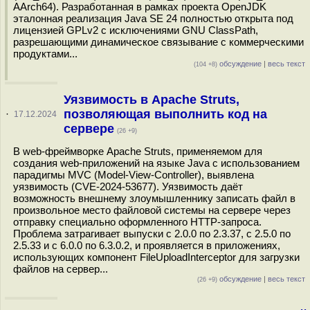
AArch64). Разработанная в рамках проекта OpenJDK
эталонная реализация Java SE 24 полностью открыта под
лицензией GPLv2 с исключениями GNU ClassPath,
разрешающими динамическое связывание с коммерческими
продуктами...
обсуждение
|
весь текст
(104 +8)
Уязвимость в Apache Struts,
позволяющая выполнить код на
·
17.12.2024
сервере
(26 +9)
В web-фреймворке Apache Struts, применяемом для
создания web-приложений на языке Java с использованием
парадигмы МVС (Model-View-Controller), выявлена
уязвимость (CVE-2024-53677). Уязвимость даёт
возможность внешнему злоумышленнику записать файл в
произвольное место файловой системы на сервере через
отправку специально оформленного HTTP-запроса.
Проблема затрагивает выпуски с 2.0.0 по 2.3.37, c 2.5.0 по
2.5.33 и с 6.0.0 по 6.3.0.2, и проявляется в приложениях,
использующих компонент FileUploadInterceptor для загрузки
файлов на сервер...
обсуждение
|
весь текст
(26 +9)