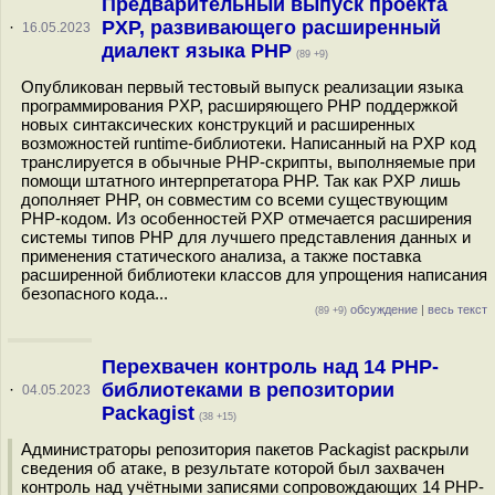
Предварительный выпуск проекта
PXP, развивающего расширенный
·
16.05.2023
диалект языка PHP
(89 +9)
Опубликован первый тестовый выпуск реализации языка
программирования PXP, расширяющего PHP поддержкой
новых синтаксических конструкций и расширенных
возможностей runtime-библиотеки. Написанный на PXP код
транслируется в обычные PHP-скрипты, выполняемые при
помощи штатного интерпретатора PHP. Так как PXP лишь
дополняет PHP, он совместим со всеми существующим
PHP-кодом. Из особенностей PXP отмечается расширения
системы типов PHP для лучшего представления данных и
применения статического анализа, а также поставка
расширенной библиотеки классов для упрощения написания
безопасного кода...
обсуждение
|
весь текст
(89 +9)
Перехвачен контроль над 14 PHP-
библиотеками в репозитории
·
04.05.2023
Packagist
(38 +15)
Администраторы репозитория пакетов Packagist раскрыли
сведения об атаке, в результате которой был захвачен
контроль над учётными записями сопровождающих 14 PHP-