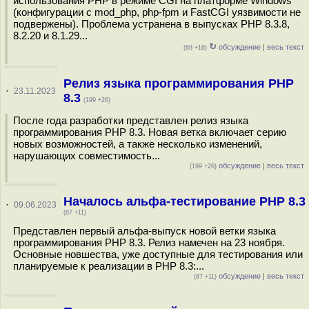
использования PHP в режиме CGI на платформе Windows
(конфигурации с mod_php, php-fpm и FastCGI уязвимости не
подвержены). Проблема устранена в выпусках PHP 8.3.8,
8.2.20 и 8.1.29...
↻
обсуждение
|
весь текст
(68 +16)
Релиз языка программирования PHP
·
23.11.2023
8.3
(199 +26)
После года разработки представлен релиз языка
программирования PHP 8.3. Новая ветка включает серию
новых возможностей, а также несколько изменений,
нарушающих совместимость...
обсуждение
|
весь текст
(199 +26)
Началось альфа-тестирование PHP 8.3
·
09.06.2023
(87 +11)
Представлен первый альфа-выпуск новой ветки языка
программирования PHP 8.3. Релиз намечен на 23 ноября.
Основные новшества, уже доступные для тестирования или
планируемые к реализации в PHP 8.3:...
обсуждение
|
весь текст
(87 +11)