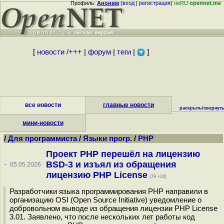
Профиль:
Аноним
(
вход
|
регистрация
)
неRU
opennet.me
[
новости
/
+++
|
форум
|
теги
|
]
все новости
главные новости
раскрыть
/
свернут
мини-новости
/
Для программиста
/
Языки прогр.
/
PHP
Проект PHP перешёл на лицензию
BSD-3 и изъял из обращения
·
05.05.2026
лицензию PHP License
(79 +28)
Разработчики языка программирования PHP направили в
организацию OSI (Open Source Initiative) уведомление о
добровольном выводе из обращения лицензии PHP License
3.01. Заявлено, что после нескольких лет работы код