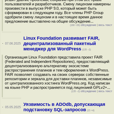
пользователей и разработчиков. Смену лицензии намерены
произвести в выпуске PHP 9.0, который может быть
сформирован в следующем году. Все члены PHP Group
одобрили смену лицензии и в настоящее время данное
предложение выставлено на общее обсуждение...
обсуждение
|
весь текст
(169 +26)
Linux Foundation развивает FAIR,
децентрализованный пакетный
·
07.06.2025
менеджер для WordPress
(135 –2)
Организация Linux Foundation представила проект FAIR
(Federated and Independent Repositories), предоставляющий
децентрализованную альтернативу экосистеме
распространения плагинов и тем оформления к WordPress.
FAIR позволяет создавать на своих серверах собственные
репозитории и зеркала для доставки плагинов, независимые
от централизованного хостинга WordPress.org. Код написан
на языке PHP и распространяется под лицензией GPLv2+...
обсуждение
|
весь текст
(135 –2)
Уязвимость в ADOdb, допускающая
·
05.05.2025
подстановку SQL-запросов
(15 +4)