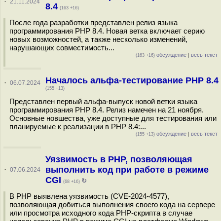
·
21.11.2024
8.4
(163 +16)
После года разработки представлен релиз языка
программирования PHP 8.4. Новая ветка включает серию
новых возможностей, а также несколько изменений,
нарушающих совместимость...
обсуждение
|
весь текст
(163 +16)
Началось альфа-тестирование PHP 8.4
·
06.07.2024
(155 +13)
Представлен первый альфа-выпуск новой ветки языка
программирования PHP 8.4. Релиз намечен на 21 ноября.
Основные новшества, уже доступные для тестирования или
планируемые к реализации в PHP 8.4:...
обсуждение
|
весь текст
(155 +13)
Уязвимость в PHP, позволяющая
выполнить код при работе в режиме
·
07.06.2024
CGI
↻
(68 +16)
В PHP выявлена уязвимость (CVE-2024-4577),
позволяющая добиться выполнения своего кода на сервере
или просмотра исходного кода PHP-скрипта в случае