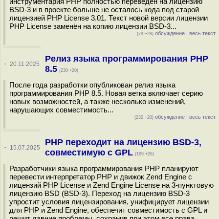
инструментария PHP полностью переведён на лицензию
BSD-3 и в проекте больше не осталось кода под старой
лицензией PHP License 3.01. Текст новой версии лицензии
PHP License заменён на копию лицензии BSD-3...
обсуждение
|
весь текст
(79 +28)
Релиз языка программирования PHP
·
20.11.2025
8.5
(230 +20)
После года разработки опубликован релиз языка
программирования PHP 8.5. Новая ветка включает серию
новых возможностей, а также несколько изменений,
нарушающих совместимость...
обсуждение
|
весь текст
(230 +20)
PHP переходит на лицензию BSD-3,
·
15.07.2025
совместимую с GPL
(169 +26)
Разработчики языка программирования PHP планируют
перевести интерпретатор PHP и движок Zend Engine с
лицензий PHP License и Zend Engine License на 3-пунктовую
лицензию BSD (BSD-3). Переход на лицензию BSD-3
упростит условия лицензирования, унифицирует лицензии
для PHP и Zend Engine, обеспечит совместимость с GPL и
решит давние проблемы, сохранив при этом все права