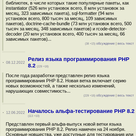
библиотек, в числе которых такие популярные пакеты, как
instantiator (526 млн установок всего, 8 млн установок за
месяц, 323 зависимых пакета), sql-formatter (94 млн
установок всего, 800 тысяч за месяц, 109 зависимых
пакетов), doctrine-cache-bundle (73 млн установок всего, 500
тысяч за месяц, 348 зависимых пакетов) и rcode-detector-
decoder (20 млн установок всего, 400 тысяч за месяц, 66
зависимых пакетов)...
обсуждение
|
весь текст
(38 +15)
Релиз языка программирования PHP
·
08.12.2022
8.2
(229 +16)
После года разработки представлен релиз языка
программирования PHP 8.2. Новая ветка включает серию
новых возможностей, а также несколько изменений,
нарушающих совместимость...
обсуждение
|
весь текст
(229 +16)
Началось альфа-тестирование PHP 8.2
·
12.06.2022
(113 +10)
Представлен первый альфа-выпуск новой ветки языка
программирования PHP 8.2. Релиз намечен на 24 ноября.
Основные новшества, уже доступные для тестирования или