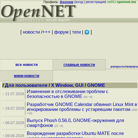
Профиль:
Аноним
(
вход
|
регистрация
)
неRU
opennet.me
[
новости
/
+++
|
форум
|
теги
|
]
все новости
главные новости
раскрыть
/
свернут
мини-новости
/
Для пользователя
/
X Window, GUI
/
GNOME
Изменения в отслеживании проблем с
·
21.07.2026
безопасностью в GNOME
(64 +8)
Разработчик GNOME Calendar обвинил Linux Mint в
·
19.07.2026
игнорировании проблемы с устаревшим пакетом
(289
+10)
Выпуск Phosh 0.56.0, GNOME-окружения для
·
06.07.2026
смартфонов
(22 +6)
Возрождение разработки Ubuntu MATE после
·
09.06.2026