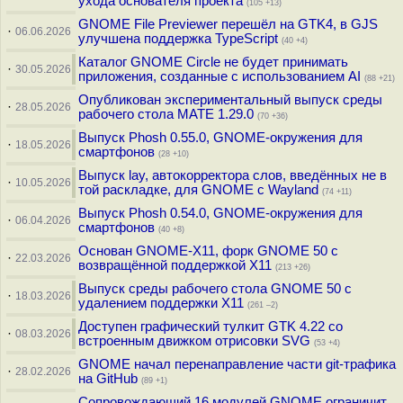
ухода основателя проекта
(105 +13)
GNOME File Previewer перешёл на GTK4, в GJS
·
06.06.2026
улучшена поддержка TypeScript
(40 +4)
Каталог GNOME Circle не будет принимать
·
30.05.2026
приложения, созданные с использованием AI
(88 +21)
Опубликован экспериментальный выпуск среды
·
28.05.2026
рабочего стола MATE 1.29.0
(70 +36)
Выпуск Phosh 0.55.0, GNOME-окружения для
·
18.05.2026
смартфонов
(28 +10)
Выпуск lay, автокорректора слов, введённых не в
·
10.05.2026
той раскладке, для GNOME c Wayland
(74 +11)
Выпуск Phosh 0.54.0, GNOME-окружения для
·
06.04.2026
смартфонов
(40 +8)
Основан GNOME-X11, форк GNOME 50 с
·
22.03.2026
возвращённой поддержкой X11
(213 +26)
Выпуск среды рабочего стола GNOME 50 с
·
18.03.2026
удалением поддержки X11
(261 –2)
Доступен графический тулкит GTK 4.22 со
·
08.03.2026
встроенным движком отрисовки SVG
(53 +4)
GNOME начал перенаправление части git-трафика
·
28.02.2026
на GitHub
(89 +1)
Сопровождающий 16 модулей GNOME ограничит