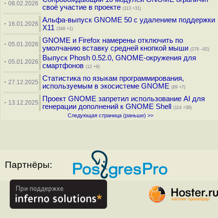
·
08.02.2026
своё участие в проекте
(113 +31)
Альфа-выпуск GNOME 50 с удалением поддержки
·
16.01.2026
X11
(348 +1)
GNOME и Firefox намерены отключить по
·
05.01.2026
умолчанию вставку средней кнопкой мыши
(276 –92)
Выпуск Phosh 0.52.0, GNOME-окружения для
·
05.01.2026
смартфонов
(12 +9)
Статистика по языкам программирования,
·
27.12.2025
используемым в экосистеме GNOME
(89 +7)
Проект GNOME запретил использование AI для
·
13.12.2025
генерации дополнений к GNOME Shell
(114 +38)
Следующая страница (раньше) >>
Партнёры: