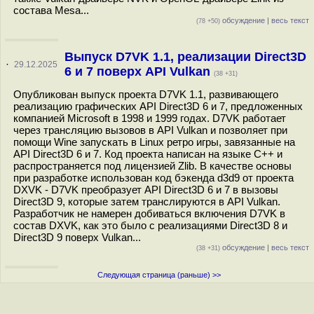
состава Mesa...
обсуждение
|
весь текст
(78 +50)
Выпуск D7VK 1.1, реализации Direct3D
·
29.12.2025
6 и 7 поверх API Vulkan
(38 +31)
Опубликован выпуск проекта D7VK 1.1, развивающего
реализацию графических API Direct3D 6 и 7, предложенных
компанией Microsoft в 1998 и 1999 годах. D7VK работает
через трансляцию вызовов в API Vulkan и позволяет при
помощи Wine запускать в Linux ретро игры, завязанные на
API Direct3D 6 и 7. Код проекта написан на языке C++ и
распространяется под лицензией Zlib. В качестве основы
при разработке использован код бэкенда d3d9 от проекта
DXVK - D7VK преобразует API Direct3D 6 и 7 в вызовы
Direct3D 9, которые затем транслируются в API Vulkan.
Разработчик не намерен добиваться включения D7VK в
состав DXVK, как это было с реализациями Direct3D 8 и
Direct3D 9 поверх Vulkan...
обсуждение
|
весь текст
(38 +31)
Следующая страница (раньше) >>