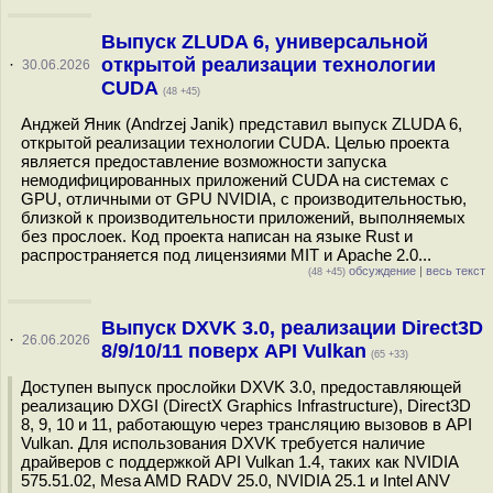
Выпуск ZLUDA 6, универсальной
открытой реализации технологии
·
30.06.2026
CUDA
(48 +45)
Анджей Яник (Andrzej Janik) представил выпуск ZLUDA 6,
открытой реализации технологии CUDA. Целью проекта
является предоставление возможности запуска
немодифицированных приложений CUDA на системах с
GPU, отличными от GPU NVIDIA, с производительностью,
близкой к производительности приложений, выполняемых
без прослоек. Код проекта написан на языке Rust и
распространяется под лицензиями MIT и Apache 2.0...
обсуждение
|
весь текст
(48 +45)
Выпуск DXVK 3.0, реализации Direct3D
·
26.06.2026
8/9/10/11 поверх API Vulkan
(65 +33)
Доступен выпуск прослойки DXVK 3.0, предоставляющей
реализацию DXGI (DirectX Graphics Infrastructure), Direct3D
8, 9, 10 и 11, работающую через трансляцию вызовов в API
Vulkan. Для использования DXVK требуется наличие
драйверов с поддержкой API Vulkan 1.4, таких как NVIDIA
575.51.02, Mesa AMD RADV 25.0, NVIDIA 25.1 и Intel ANV