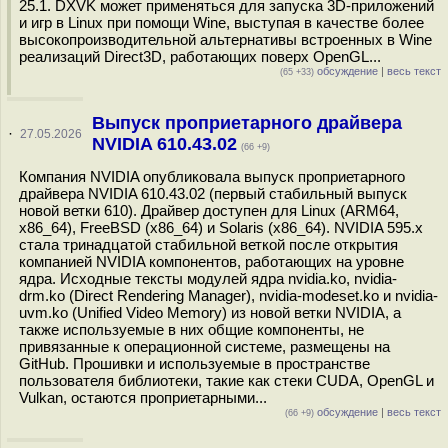
25.1. DXVK может применяться для запуска 3D-приложений
и игр в Linux при помощи Wine, выступая в качестве более
высокопроизводительной альтернативы встроенных в Wine
реализаций Direct3D, работающих поверх OpenGL...
обсуждение
|
весь текст
(65 +33)
Выпуск проприетарного драйвера
·
27.05.2026
NVIDIA 610.43.02
(66 +9)
Компания NVIDIA опубликовала выпуск проприетарного
драйвера NVIDIA 610.43.02 (первый стабильный выпуск
новой ветки 610). Драйвер доступен для Linux (ARM64,
x86_64), FreeBSD (x86_64) и Solaris (x86_64). NVIDIA 595.x
стала тринадцатой стабильной веткой после открытия
компанией NVIDIA компонентов, работающих на уровне
ядра. Исходные тексты модулей ядра nvidia.ko, nvidia-
drm.ko (Direct Rendering Manager), nvidia-modeset.ko и nvidia-
uvm.ko (Unified Video Memory) из новой ветки NVIDIA, а
также используемые в них общие компоненты, не
привязанные к операционной системе, размещены на
GitHub. Прошивки и используемые в пространстве
пользователя библиотеки, такие как стеки CUDA, OpenGL и
Vulkan, остаются проприетарными...
обсуждение
|
весь текст
(66 +9)