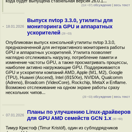
кода будет выпущена стабильная версия 26.0.1...
обсуждение
|
весь текст
(114 +37)
Выпуск nvtop 3.3.0, утилиты для
мониторинга GPU и аппаратных
·
18.01.2026
ускорителей
(29 +33)
Опубликован выпуск консольной утилиты nvtop 3.3.0,
предназначенной для интерактивного мониторинга работы
GPU и аппаратных ускорителей. Утилита позволяет
наглядно отслеживать нагрузку, потребление памяти и
изменение частоты GPU, а также просматривать процессы,
наиболее активно нагружающие GPU. Поддерживаются
GPU и ускорители компаний AMD, Apple (M1, M2), Google
(TPU), Huawei (Ascend), Intel (i915/Xe), NVIDIA, Qualcomm
(Adreno), Broadcom (VideoCore), Rockchip, MetaX и Enflame.
Возможно отслеживание на одном экране работы сразу
нескольких чипов...
обсуждение
|
весь текст
(29 +33)
Планы по улучшению Linux-драйверов
·
07.01.2026
для GPU AMD семейств GCN 1.x
(90 +60)
Тимур Кристоф (Timur Kristóf), один из субподрядчиков