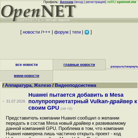
Профиль:
Аноним
(
вход
|
регистрация
)
неRU
opennet.me
[
новости
/
+++
|
форум
|
теги
|
]
все новости
главные новости
раскрыть
/
свернут
мини-новости
/
Аппаратура, Железо
/
Видеоподсистема
Huawei пытается добавить в Mesa
полупроприетатрный Vulkan-драйвер к
·
31.07.2026
своим GPU
(146 +52)
Представитель компании Huawei сообщил о желании
передать в состав Mesa новый драйвер к развиваемому
данной компанией GPU. Проблема в том, что компания
Huawei намерена лишь частично открыть проект - код