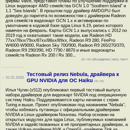
фирмы Valve, представил планы по улучшению поддержки в
Linux видеокарт AMD семейства GCN 1.0 "Southern Island" и
1.1 "Sea Islands". В прошлом году драйвер AMDGPU был
доведён до паритета по возможностям с драйвером Radeon
для семейств видеокарт GCN 1.x и активирован по
умолчанию в кодовой базе ядра Linux 6.19, релиз которого
намечен на февраль. Карты GCN 1.x выпускались с 2012 по
2019 год и охватывают такие модели, как Radeon HD
77xx/78xx/79xx/87xx/88xx/89xx, Radeon R9 280, FirePro
W4000-W9000, Radeon Sky 700/900, Radeon R9 265/270/370,
Radeon R9 290/390, HD 7790 / 8870 и иные видеокарты
семейств Radeon Rx 200 / Rx 300...
обсуждение
|
весь текст
(90 +60)
Тестовый релиз Nebula, драйвера к
·
01.01.2026
GPU NVIDIA для ОС Haiku
(78 +50)
Илья Чугин (x512) опубликовал первый тестовый выпуск
набора драйверов для видеокарт NVIDIA под операционную
систему Haiku. Поддерживаются карты начиная с серии
Turing и выше. Проект опубликован под названием "Nebula",
чтобы избежать путаницы с официальными драйверами
NVIDIA и Linux-драйвером Nouveau. Набор основан на
открытых модулях для ядра Linux, публикуемых компанией
NVIDIA и задействованных в её проприетарных драйверах, а
также Vulkan-драйвере NVK и OpenGL-драйвере Zink из