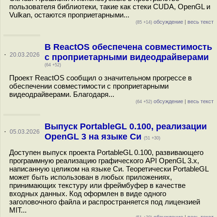
пользователя библиотеки, такие как стеки CUDA, OpenGL и
Vulkan, остаются проприетарными...
обсуждение
|
весь текст
(85 +14)
В ReactOS обеспечена совместимость
·
20.03.2026
с проприетарными видеодрайверами
(64 +52)
Проект ReactOS сообщил о значительном прогрессе в
обеспечении совместимости с проприетарными
видеодрайверами. Благодаря...
обсуждение
|
весь текст
(64 +52)
Выпуск PortableGL 0.100, реализации
·
05.03.2026
OpenGL 3 на языке Си
(51 +30)
Доступен выпуск проекта PortableGL 0.100, развивающего
программную реализацию графического API OpenGL 3.x,
написанную целиком на языке Си. Теоретически PortableGL
может быть использован в любых приложениях,
принимающих текстуру или фреймбуфер в качестве
входных данных. Код оформлен в виде одного
заголовочного файла и распространяется под лицензией
MIT...