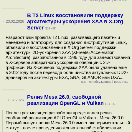
обсуждение
|
весь текст
(51 +30)
В T2 Linux восстановили поддержку
архитектуры ускорения XAA в X.Org
·
23.02.2026
Server
(133 +58)
Разработчики проекта T2 Linux, развивающего пакетный
менеджер и платформу для создания дистрибутивов Linux,
объявили о восстановлении в X.Org Server поддержки
архитектуры 2D-ускорения XAA (XFree86 Acceleration
Architecture), разработанной в 1996 году для задействования
в X-сервере аппаратного ускорения операций с 2D-
графикой. Из X-сервера поддержка XAA была удалена ещё
в 2012 году после перевода большинства актуальных DDX-
драйверов на ахитектуры EXA, SNA, GLAMOR или UXA...
обсуждение
|
весь текст
(133 +58)
Релиз Mesa 26.0, свободной
·
11.02.2026
реализации OpenGL и Vulkan
(114 +37)
После трёх месяцев разработки представлен релиз
свободной реализации API OpenGL и Vulkan - Mesa 26.0.0.
Первый выпуск ветки Mesa 26.0.0 имеет экспериментальный
статус - после проведения окончательной стабилизации