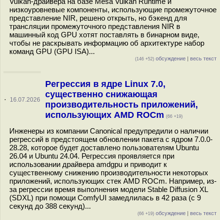
Vulkan-драйвера на базе Mesa Vulkan Runtime и
низкоуровневые компоненты, использующие промежуточное
представление NIR, решено открыть, но бэкенд для
трансляции промежуточного представления NIR в
машинный код GPU хотят поставлять в бинарном виде,
чтобы не раскрывать информацию об архитектуре набор
команд GPU (GPU ISA)...
обсуждение
|
весь текст
(146 +52)
Регрессия в ядре Linux 7.0,
существенно снижающая
·
16.07.2026
производительность приложений,
использующих AMD ROCm
(66 +19)
Инженеры из компании Canonical предупредили о наличии
регрессий в предстоящем обновлении пакета с ядром 7.0.0-
28.28, которое будет доставлено пользователям Ubuntu
26.04 и Ubuntu 24.04. Регрессия проявляется при
использовании драйвера amdgpu и приводит к
существенному снижению производительности некоторых
приложений, использующих стек AMD ROCm. Например, из-
за регрессии время выполнения модели Stable Diffusion XL
(SDXL) при помощи ComfyUI замедлилась в 42 раза (с 9
секунд до 388 секунд)...
обсуждение
|
весь текст
(66 +19)