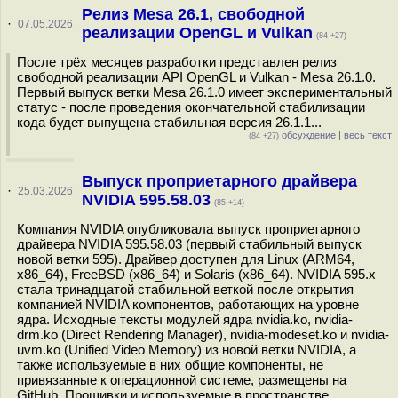
Релиз Mesa 26.1, свободной
·
07.05.2026
реализации OpenGL и Vulkan
(84 +27)
После трёх месяцев разработки представлен релиз
свободной реализации API OpenGL и Vulkan - Mesa 26.1.0.
Первый выпуск ветки Mesa 26.1.0 имеет экспериментальный
статус - после проведения окончательной стабилизации
кода будет выпущена стабильная версия 26.1.1...
обсуждение
|
весь текст
(84 +27)
Выпуск проприетарного драйвера
·
25.03.2026
NVIDIA 595.58.03
(85 +14)
Компания NVIDIA опубликовала выпуск проприетарного
драйвера NVIDIA 595.58.03 (первый стабильный выпуск
новой ветки 595). Драйвер доступен для Linux (ARM64,
x86_64), FreeBSD (x86_64) и Solaris (x86_64). NVIDIA 595.x
стала тринадцатой стабильной веткой после открытия
компанией NVIDIA компонентов, работающих на уровне
ядра. Исходные тексты модулей ядра nvidia.ko, nvidia-
drm.ko (Direct Rendering Manager), nvidia-modeset.ko и nvidia-
uvm.ko (Unified Video Memory) из новой ветки NVIDIA, а
также используемые в них общие компоненты, не
привязанные к операционной системе, размещены на
GitHub. Прошивки и используемые в пространстве