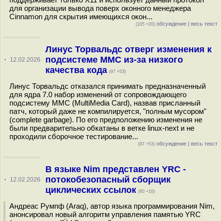
для организации вывода поверх оконного менеджера
Cinnamon для скрытия имеющихся окон...
обсуждение
|
весь текст
(105 +20)
Линус Торвальдс отверг изменения к
подсистеме MMC из-за низкого
·
12.02.2026
качества кода
(97 +53)
Линус Торвальдс отказался принимать предназначенный
для ядра 7.0 набор изменений от сопровождающего
подсистему MMC (MultiMedia Card), назвав присланный
патч, который даже не компилируется, "полным мусором"
(complete garbage). По его предположению изменения не
были предварительно обкатаны в ветке linux-next и не
проходили сборочное тестирование...
обсуждение
|
весь текст
(97 +53)
В языке Nim представлен YRC -
потокобезопасный сборщик
·
12.02.2026
циклических ссылок
(60 +10)
Андреас Румпф (Araq), автор языка программирования Nim,
анонсировал новый алгоритм управления памятью YRC