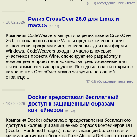
обсуждение
|
весь текст
(46 +9)
Релиз CrossOver 26.0 для Linux и
·
10.02.2026
macOS
(27 +18)
Компания CodeWeavers выпустила релиз пакета CrossOver
26.0, основанного на коде Wine и предназначенного для
выполнения программ и игр, написанных для платформы
Windows. CodeWeavers входит в число ключевых
участников проекта Wine, спонсирует его разработку и
возвращает в проект все новшества, реализованные для
своих коммерческих продуктов. Исходные тексты открытых
компонентов CrossOver можно загрузить на данной
странице...
обсуждение
|
весь текст
(27 +18)
Docker предоставил бесплатный
доступ к защищённым образам
·
10.02.2026
контейнеров
(55 +23)
Компания Docker объявила о предоставлении бесплатного
доступа к коллекции защищённых образов контейнеров DHI
(Docker Hardened Images), насчитывающей более тысячи
минималистичных сборок на базе Alpine и Debian c готовыми