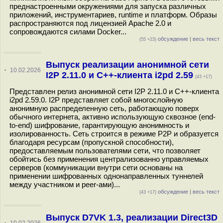
преднастроенными окружениями для запуска различных
приложений, инструментариев, runtime и платформ. Образы
распространяются под лицензией Apache 2.0 и
сопровождаются силами Docker...
обсуждение
|
весь текст
(55 +23)
Выпуск реализации анонимной сети
·
10.02.2026
I2P 2.11.0 и C++-клиента i2pd 2.59
(43 +17)
Представлен релиз анонимной сети I2P 2.11.0 и C++-клиента
i2pd 2.59.0. I2P представляет собой многослойную
анонимную распределенную сеть, работающую поверх
обычного интернета, активно использующую сквозное (end-
to-end) шифрование, гарантирующую анонимность и
изолированность. Сеть строится в режиме P2P и образуется
благодаря ресурсам (пропускной способности),
предоставляемым пользователями сети, что позволяет
обойтись без применения централизованно управляемых
серверов (коммуникации внутри сети основаны на
применении шифрованных однонаправленных туннелей
между участником и peer-ами)...
обсуждение
|
весь текст
(43 +17)
Выпуск D7VK 1.3, реализации Direct3D