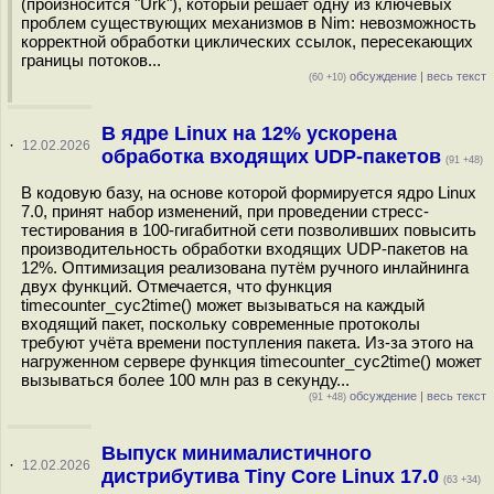
(произносится "Ürk"), который решает одну из ключевых
проблем существующих механизмов в Nim: невозможность
корректной обработки циклических ссылок, пересекающих
границы потоков...
обсуждение
|
весь текст
(60 +10)
В ядре Linux на 12% ускорена
·
12.02.2026
обработка входящих UDP-пакетов
(91 +48)
В кодовую базу, на основе которой формируется ядро Linux
7.0, принят набор изменений, при проведении стресс-
тестирования в 100-гигабитной сети позволивших повысить
производительность обработки входящих UDP-пакетов на
12%. Оптимизация реализована путём ручного инлайнинга
двух функций. Отмечается, что функция
timecounter_cyc2time() может вызываться на каждый
входящий пакет, поскольку современные протоколы
требуют учёта времени поступления пакета. Из-за этого на
нагруженном сервере функция timecounter_cyc2time() может
вызываться более 100 млн раз в секунду...
обсуждение
|
весь текст
(91 +48)
Выпуск минималистичного
·
12.02.2026
дистрибутива Tiny Core Linux 17.0
(63 +34)