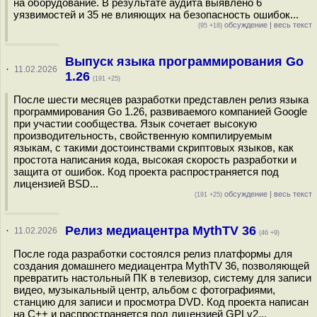
на оборудование. В результате аудита выявлено 6
уязвимостей и 35 не влияющих на безопасность ошибок...
обсуждение
|
весь текст
(95 +18)
Выпуск языка программирования Go
·
11.02.2026
1.26
(191 +25)
После шести месяцев разработки представлен релиз языка
программирования Go 1.26, развиваемого компанией Google
при участии сообщества. Язык сочетает высокую
производительность, свойственную компилируемым
языкам, с такими достоинствами скриптовых языков, как
простота написания кода, высокая скорость разработки и
защита от ошибок. Код проекта распространяется под
лицензией BSD...
обсуждение
|
весь текст
(191 +25)
Релиз медиацентра MythTV 36
·
11.02.2026
(46 +9)
После года разработки состоялся релиз платформы для
создания домашнего медиацентра MythTV 36, позволяющей
превратить настольный ПК в телевизор, систему для записи
видео, музыкальный центр, альбом с фотографиями,
станцию для записи и просмотра DVD. Код проекта написан
на С++ и распространяется под лицензией GPLv2...