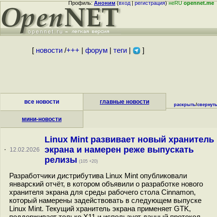
Профиль:
Аноним
(
вход
|
регистрация
)
неRU
opennet.me
[
новости
/
+++
|
форум
|
теги
|
]
все новости
главные новости
раскрыть
/
свернут
мини-новости
Linux Mint развивает новый хранитель
экрана и намерен реже выпускать
·
12.02.2026
релизы
(105 +20)
Разработчики дистрибутива Linux Mint опубликовали
январский отчёт, в котором объявили о разработке нового
хранителя экрана для среды рабочего стола Cinnamon,
который намерены задействовать в следующем выпуске
Linux Mint. Текущий хранитель экрана применяет GTK,
поддерживает только X11 и использует данный протокол