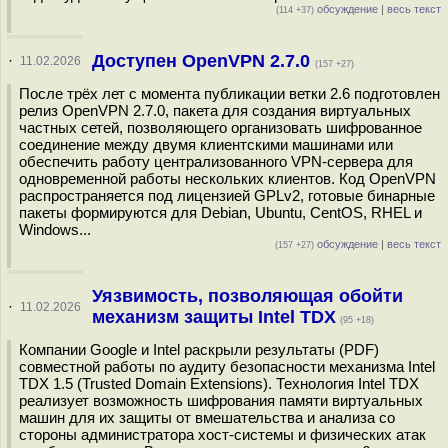
обсуждение
|
весь текст
(114 +37)
Доступен OpenVPN 2.7.0
·
11.02.2026
(157 +27)
После трёх лет с момента публикации ветки 2.6 подготовлен
релиз OpenVPN 2.7.0, пакета для создания виртуальных
частных сетей, позволяющего организовать шифрованное
соединение между двумя клиентскими машинами или
обеспечить работу централизованного VPN-сервера для
одновременной работы нескольких клиентов. Код OpenVPN
распространяется под лицензией GPLv2, готовые бинарные
пакеты формируются для Debian, Ubuntu, CentOS, RHEL и
Windows...
обсуждение
|
весь текст
(157 +27)
Уязвимость, позволяющая обойти
·
11.02.2026
механизм защиты Intel TDX
(95 +18)
Компании Google и Intel раскрыли результаты (PDF)
совместной работы по аудиту безопасности механизма Intel
TDX 1.5 (Trusted Domain Extensions). Технология Intel TDX
реализует возможность шифрования памяти виртуальных
машин для их защиты от вмешательства и анализа со
стороны администратора хост-системы и физических атак