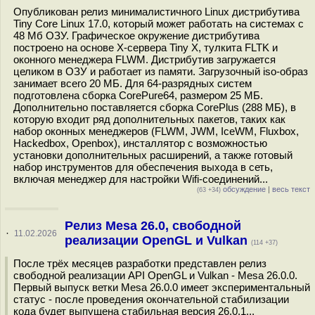
Опубликован релиз минималистичного Linux дистрибутива
Tiny Core Linux 17.0, который может работать на системах с
48 Мб ОЗУ. Графическое окружение дистрибутива
построено на основе X-сервера Tiny X, тулкита FLTK и
оконного менеджера FLWM. Дистрибутив загружается
целиком в ОЗУ и работает из памяти. Загрузочный iso-образ
занимает всего 20 МБ. Для 64-разрядных систем
подготовлена сборка CorePure64, размером 25 МБ.
Дополнительно поставляется сборка CorePlus (288 МБ), в
которую входит ряд дополнительных пакетов, таких как
набор оконных менеджеров (FLWM, JWM, IceWM, Fluxbox,
Hackedbox, Openbox), инсталлятор с возможностью
установки дополнительных расширений, а также готовый
набор инструментов для обеспечения выхода в сеть,
включая менеджер для настройки Wifi-соединений...
обсуждение
|
весь текст
(63 +34)
Релиз Mesa 26.0, свободной
·
11.02.2026
реализации OpenGL и Vulkan
(114 +37)
После трёх месяцев разработки представлен релиз
свободной реализации API OpenGL и Vulkan - Mesa 26.0.0.
Первый выпуск ветки Mesa 26.0.0 имеет экспериментальный
статус - после проведения окончательной стабилизации
кода будет выпущена стабильная версия 26.0.1...