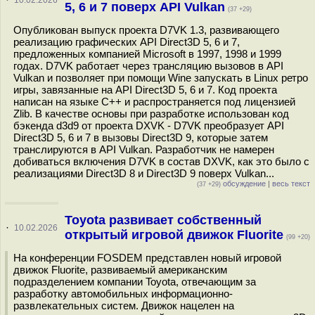
·
10.02.2026
5, 6 и 7 поверх API Vulkan
(37 +29)
Опубликован выпуск проекта D7VK 1.3, развивающего
реализацию графических API Direct3D 5, 6 и 7,
предложенных компанией Microsoft в 1997, 1998 и 1999
годах. D7VK работает через трансляцию вызовов в API
Vulkan и позволяет при помощи Wine запускать в Linux ретро
игры, завязанные на API Direct3D 5, 6 и 7. Код проекта
написан на языке C++ и распространяется под лицензией
Zlib. В качестве основы при разработке использован код
бэкенда d3d9 от проекта DXVK - D7VK преобразует API
Direct3D 5, 6 и 7 в вызовы Direct3D 9, которые затем
транслируются в API Vulkan. Разработчик не намерен
добиваться включения D7VK в состав DXVK, как это было с
реализациями Direct3D 8 и Direct3D 9 поверх Vulkan...
обсуждение
|
весь текст
(37 +29)
Toyota развивает собственный
·
10.02.2026
открытый игровой движок Fluorite
(99 +20)
На конференции FOSDEM представлен новый игровой
движок Fluorite, развиваемый американским
подразделением компании Toyota, отвечающим за
разработку автомобильных информационно-
развлекательных систем. Движок нацелен на