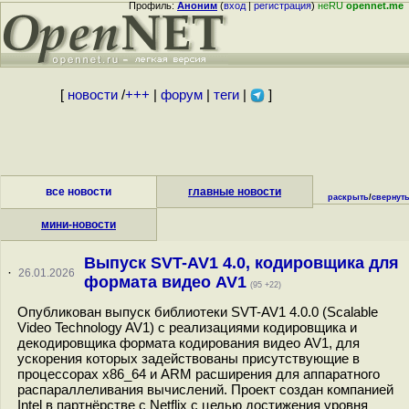
Профиль:
Аноним
(
вход
|
регистрация
)
неRU
opennet.me
[
новости
/
+++
|
форум
|
теги
|
]
все новости
главные новости
раскрыть
/
свернут
мини-новости
Выпуск SVT-AV1 4.0, кодировщика для
·
26.01.2026
формата видео AV1
(95 +22)
Опубликован выпуск библиотеки SVT-AV1 4.0.0 (Scalable
Video Technology AV1) c реализациями кодировщика и
декодировщика формата кодирования видео AV1, для
ускорения которых задействованы присутствующие в
процессорах x86_64 и ARM расширения для аппаратного
распараллеливания вычислений. Проект создан компанией
Intel в партнёрстве с Netflix с целью достижения уровня