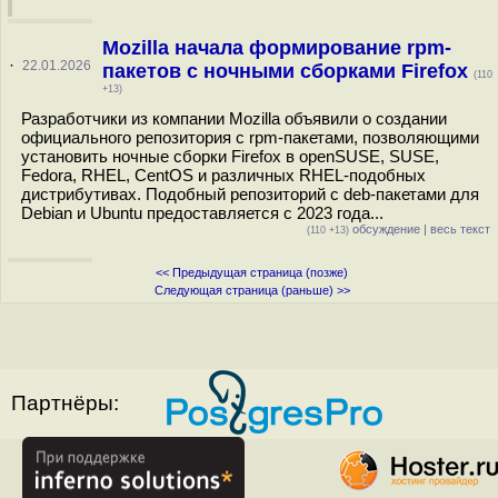
Mozilla начала формирование rpm-
·
22.01.2026
пакетов с ночными сборками Firefox
(110
+13)
Разработчики из компании Mozilla объявили о создании
официального репозитория с rpm-пакетами, позволяющими
установить ночные сборки Firefox в openSUSE, SUSE,
Fedora, RHEL, CentOS и различных RHEL-подобных
дистрибутивах. Подобный репозиторий с deb-пакетами для
Debian и Ubuntu предоставляется с 2023 года...
обсуждение
|
весь текст
(110 +13)
<< Предыдущая страница (позже)
Следующая страница (раньше) >>
Партнёры: