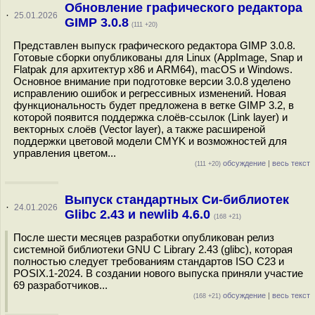
Обновление графического редактора
·
25.01.2026
GIMP 3.0.8
(111 +20)
Представлен выпуск графического редактора GIMP 3.0.8.
Готовые сборки опубликованы для Linux (AppImage, Snap и
Flatpak для архитектур x86 и ARM64), macOS и Windows.
Основное внимание при подготовке версии 3.0.8 уделено
исправлению ошибок и регрессивных изменений. Новая
функциональность будет предложена в ветке GIMP 3.2, в
которой появится поддержка слоёв-ссылок (Link layer) и
векторных слоёв (Vector layer), а также расширеной
поддержки цветовой модели CMYK и возможностей для
управления цветом...
обсуждение
|
весь текст
(111 +20)
Выпуск стандартных Си-библиотек
·
24.01.2026
Glibc 2.43 и newlib 4.6.0
(168 +21)
После шести месяцев разработки опубликован релиз
системной библиотеки GNU C Library 2.43 (glibc), которая
полностью следует требованиям стандартов ISO C23 и
POSIX.1-2024. В создании нового выпуска приняли участие
69 разработчиков...
обсуждение
|
весь текст
(168 +21)