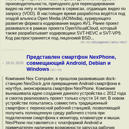
производительности, пригодного для перекодирования
видео на лету и применения в сервисах, отдающих видео по
запросу (VOD). В настоящее время разработка ведётся под
эгидой альянса Open Media (AOMedia), курирующего
развитие формата кодирования видео AV1. Ранее проект
развивался в рамках проекта OpenVisualCloud, который
также разрабатывает кодировщики SVT-HEVC и SVT-VP9.
Код распространяется под лицензией BSD...
обсуждение
|
весь текст
(95 +22)
Представлен смартфон NexPhone,
совмещающий Android, Debian и
·
26.01.2026
Windows
(167 +33)
Компания Nex Computer, в прошлом развивавшая dock-
станцию NexDock для превращения Android-смартфона в
ноутбук, анонсировала смартфон NexPhone. Компания
вынашивала идею создания данного устройства с 2012 года
и смогла реализовать проект только спустя 14 лет. В новом
устройстве попытались совместить традиционный
смартфон с переносной рабочей станцией, позволяющей
получить полноценную среду рабочего стола при
подключении смартфона к монитору, клавиатуре и мыши.
NexPhone поставляется с платформой Android и
примечателен наличием возможности запуска рабочих