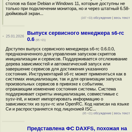
столов на базе Debian и Windows 11, которые доступны не
только при подключении монитора, но и через штатный 6.58-
дюймовый экран...
обсуждение
|
весь текст
(167 +33)
Выпуск сервисного менеджера s6-rc
·
25.01.2026
0.6
(95 +21)
Доступен выпуск сервисного менеджера s6-rc 0.6.0.0,
предназначенного для управления запуском скриптов
инициализации и сервисов. Поддерживается отслеживание
дерева зависимостей и автоматический запуск или
завершение сервисов для достижения указанного
состояния. Инструментарий s6-rc может применяться как в
системах инициализации, так и для организации запуска
произвольных сервисов в привязке к событиям,
отражающим изменение состояния системы. Система
поддерживает скрипты инициализации, совместимые с
sysv-init, и может импортировать информацию о
зависимостях из sysv-rc или OpenRC. Код написан на языке
Си и распространяется под лицензией ISC...
обсуждение
|
весь текст
(95 +21)
Представлена ФС DAXFS, похожая на