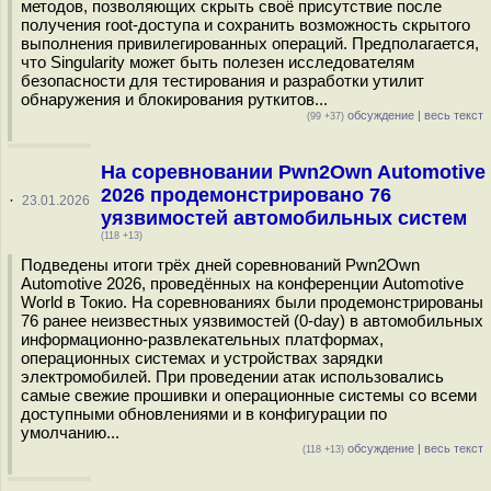
методов, позволяющих скрыть своё присутствие после
получения root-доступа и сохранить возможность скрытого
выполнения привилегированных операций. Предполагается,
что Singularity может быть полезен исследователям
безопасности для тестирования и разработки утилит
обнаружения и блокирования руткитов...
обсуждение
|
весь текст
(99 +37)
На соревновании Pwn2Own Automotive
2026 продемонстрировано 76
·
23.01.2026
уязвимостей автомобильных систем
(118 +13)
Подведены итоги трёх дней соревнований Pwn2Own
Automotive 2026, проведённых на конференции Automotive
World в Токио. На соревнованиях были продемонстрированы
76 ранее неизвестных уязвимостей (0-day) в автомобильных
информационно-развлекательных платформах,
операционных системах и устройствах зарядки
электромобилей. При проведении атак использовались
самые свежие прошивки и операционные системы со всеми
доступными обновлениями и в конфигурации по
умолчанию...
обсуждение
|
весь текст
(118 +13)