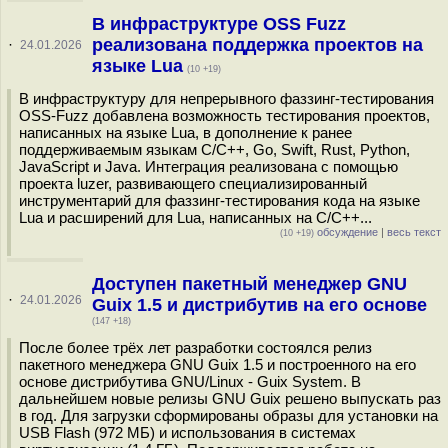
В инфраструктуре OSS Fuzz
реализована поддержка проектов на
·
24.01.2026
языке Lua
(10 +19)
В инфраструктуру для непрерывного фаззинг-тестирования
OSS-Fuzz добавлена возможность тестирования проектов,
написанных на языке Lua, в дополнение к ранее
поддерживаемым языкам C/C++, Go, Swift, Rust, Python,
JavaScript и Java. Интеграция реализована с помощью
проекта luzer, развивающего специализированный
инструментарий для фаззинг-тестирования кода на языке
Lua и расширений для Lua, написанных на C/C++...
обсуждение
|
весь текст
(10 +19)
Доступен пакетный менеджер GNU
·
24.01.2026
Guix 1.5 и дистрибутив на его основе
(147 +18)
После более трёх лет разработки состоялся релиз
пакетного менеджера GNU Guix 1.5 и построенного на его
основе дистрибутива GNU/Linux - Guix System. В
дальнейшем новые релизы GNU Guix решено выпускать раз
в год. Для загрузки сформированы образы для установки на
USB Flash (972 МБ) и использования в системах