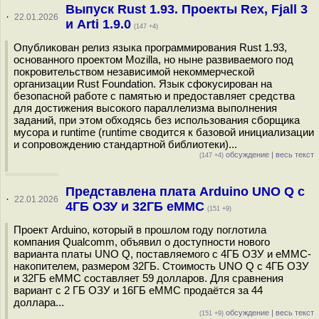
Выпуск Rust 1.93. Проекты Rex, Fjall 3
·
22.01.2026
и Arti 1.9.0
(147 +4)
Опубликован релиз языка программирования Rust 1.93,
основанного проектом Mozilla, но ныне развиваемого под
покровительством независимой некоммерческой
организации Rust Foundation. Язык сфокусирован на
безопасной работе с памятью и предоставляет средства
для достижения высокого параллелизма выполнения
заданий, при этом обходясь без использования сборщика
мусора и runtime (runtime сводится к базовой инициализации
и сопровождению стандартной библиотеки)...
обсуждение
|
весь текст
(147 +4)
Представлена плата Arduino UNO Q с
·
22.01.2026
4ГБ ОЗУ и 32ГБ eMMC
(151 +9)
Проект Arduino, который в прошлом году поглотила
компания Qualcomm, объявил о доступности нового
варианта платы UNO Q, поставляемого с 4ГБ ОЗУ и eMMC-
накопителем, размером 32ГБ. Стоимость UNO Q с 4ГБ ОЗУ
и 32ГБ eMMC составляет 59 долларов. Для сравнения
вариант с 2 ГБ ОЗУ и 16ГБ eMMC продаётся за 44
доллара...
обсуждение
|
весь текст
(151 +9)