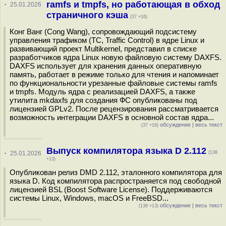
ramfs и tmpfs, но работающая в обход
·
25.01.2026
страничного кэша
(37 +16)
Конг Ванг (Cong Wang), сопровождающий подсистему
управления трафиком (TC, Traffic Control) в ядре Linux и
развивающий проект Multikernel, представил в списке
разработчиков ядра Linux новую файловую систему DAXFS.
DAXFS использует для хранения данных оперативную
память, работает в режиме только для чтения и напоминает
по функциональности урезанные файловые системы ramfs
и tmpfs. Модуль ядра с реализацией DAXFS, а также
утилита mkdaxfs для создания ФС опубликованы под
лицензией GPLv2. После рецензирования рассматривается
возможность интеграции DAXFS в основной состав ядра...
обсуждение
|
весь текст
(37 +16)
Выпуск компилятора языка D 2.112
·
25.01.2026
(138
+13)
Опубликован релиз DMD 2.112, эталонного компилятора для
языка D. Код компилятора распространяется под свободной
лицензией BSL (Boost Software License). Поддерживаются
системы Linux, Windows, macOS и FreeBSD...
обсуждение
|
весь текст
(138 +13)