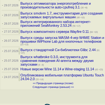
Выпуск оптимизатора энергопотребления и
·
29.07.2026
производительности auto-cpufreq 3.1
(30 +8)
Выпуск smolvm 1.7, инструментария для создания
·
28.07.2026
запускаемых виртуальных машин
(48 +10)
Выпуск интегрированного набора интернет-
·
28.07.2026
приложений SeaMonkey 2.53.24
(56 +17)
·
Выпуск композитного сервера Wayfire 0.11
27.07.2026
(84 +10)
Выпуск среды запуска WASM-4-игр W4ME Station и
·
26.07.2026
прошивки WiPhone Lab для кнопочных телефонов
(23 +13)
Выпуск стандартной Си-библиотеки Glibc 2.44
·
(61
25.07.2026
+27)
Выпуск whatbroke 0.3.0, инструмента для
·
сравнения поведения AI-агента между двумя
25.07.2026
запусками
(9 –9)
·
Новые версии Wine 11.14 и Wine-staging 11.14
25.07.2026
(43 +23)
Опубликована мобильная платформа Ubuntu Touch
·
24.07.2026
24.04-2.0
(33 +14)
<< Предыдущая страница (позже)
Следующая страница (раньше) >>