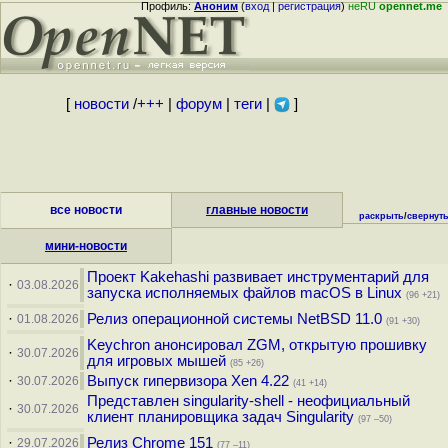
Профиль:
Аноним
(
вход
|
регистрация
)
неRU
opennet.me
[
новости
/
+++
|
форум
|
теги
|
]
все новости
главные новости
раскрыть
/
свернут
мини-новости
Проект Kakehashi развивает инструментарий для
·
03.08.2026
запуска исполняемых файлов macOS в Linux
(96 +21)
·
Релиз операционной системы NetBSD 11.0
01.08.2026
(91 +30)
Keychron анонсировал ZGM, открытую прошивку
·
30.07.2026
для игровых мышей
(85 +26)
·
Выпуск гипервизора Xen 4.22
30.07.2026
(41 +14)
Представлен singularity-shell - неофициальный
·
30.07.2026
клиент планировщика задач Singularity
(97 –50)
·
Релиз Chrome 151
29.07.2026
(77 –11)