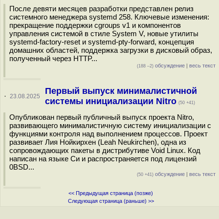
После девяти месяцев разработки представлен релиз
системного менеджера systemd 258. Ключевые изменения:
прекращение поддержки cgroups v1 и компонентов
управления системой в стиле System V, новые утилиты
systemd-factory-reset и systemd-pty-forward, концепция
домашних областей, поддержка загрузки в дисковый образ,
полученный через HTTP...
обсуждение
|
весь текст
(188 –2)
Первый выпуск минималистичной
·
23.08.2025
системы инициализации Nitro
(50 +41)
Опубликован первый публичный выпуск проекта Nitro,
развивающего минималистичную систему инициализации c
функциями контроля над выполнением процессов. Проект
развивает Лия Нойкирхен (Leah Neukirchen), одна из
сопровождающих пакеты в дистрибутиве Void Linux. Код
написан на языке Си и распространяется под лицензий
0BSD...
обсуждение
|
весь текст
(50 +41)
<< Предыдущая страница (позже)
Следующая страница (раньше) >>