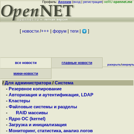
Профиль:
Аноним
(
вход
|
регистрация
)
неRU
opennet.me
[
новости
/
+++
|
форум
|
теги
|
]
все новости
главные новости
раскрыть
/
свернут
мини-новости
/
Для администратора
/
Система
-
Резервное копирование
-
Авторизация и аутентификация, LDAP
-
Кластеры
-
Файловые системы и разделы
-
RAID массивы
-
Ядро ОС (kernel)
-
Загрузка и инициализация
-
Мониторинг, статистика, анализ логов