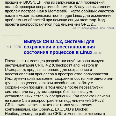
прошивки BIOS/UEFI или из загрузчика для проведения
полной проверки оперативной памяти. В случае выявления
проблем построенная в Memtest86+ карта сбойных участков
памяти может использоваться в ядре Linux для исключения
проблемных областей при помощи опции memmap. Код
проекта распространяется под лицензией GPLv2...
обсуждение
|
весь текст
(63 +31)
Выпуск CRIU 4.2, системы для
сохранения и восстановления
·
14.11.2025
состояния процессов в Linux
(38 +12)
После шести месяцев разработки опубликован выпуск
инструментария CRIU 4.2 (Checkpoint and Restore In
Userspace), предназначенного для сохранения и
восстановления процессов в пространстве пользователя.
Инструментарий позволяет сохранить состояние одного или
группы процессов, а затем возобновить работу с
сохранённой позиции, в том числе после перезагрузки
системы или на другом сервере без разрыва уже
установленных сетевых соединений. Код проекта написан
на языке Си и распространяется под лицензией GPLv2.
CRIU применяется в таких системах управления
контейнерами, как OpenVZ, LXC/LXD и Docker.
Необходимые для работы CRIU изменения включены в