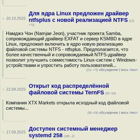
Для ядра Linux предложен драйвер
·
20.10.2025
ntfsplus с новой реализацией NTFS
(211
+73)
Намджэ Чон (Namjae Jeon), участник проекта Samba,
сопровождающий драйвер EXFAT и сервер KSMBD в ядре
Linux, предложил включить в ядро новую реализацию
файловой системы NTFS - ntfsplus. Предполагается, что
более качественный и сопровождаемый NTFS-драйвер
позволит улучшить совместимость Linux-систем с Windows-
устройствами и упростить работу пользователей...
обсуждение
|
весь текст
(211 +73)
Открыт код распределённой
·
22.09.2025
файловой системы TernFS
(56 +24)
Компания XTX Markets открыла исходный код файловой
системы...
обсуждение
|
весь текст
(56 +24)
Доступен системный менеджер
·
17.09.2025
systemd 258
(188 –2)