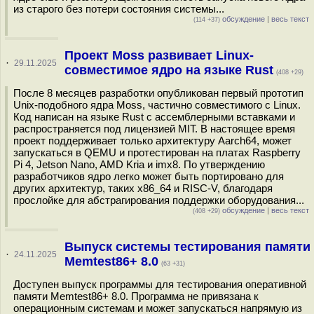
из старого без потери состояния системы...
обсуждение
|
весь текст
(114 +37)
Проект Moss развивает Linux-
·
29.11.2025
совместимое ядро на языке Rust
(408 +29)
После 8 месяцев разработки опубликован первый прототип
Unix-подобного ядра Moss, частично совместимого с Linux.
Код написан на языке Rust с ассемблерными вставками и
распространяется под лицензией MIT. В настоящее время
проект поддерживает только архитектуру Aarch64, может
запускаться в QEMU и протестирован на платах Raspberry
Pi 4, Jetson Nano, AMD Kria и imx8. По утверждению
разработчиков ядро легко может быть портировано для
других архитектур, таких x86_64 и RISC-V, благодаря
прослойке для абстрагирования поддержки оборудования...
обсуждение
|
весь текст
(408 +29)
Выпуск системы тестирования памяти
·
24.11.2025
Memtest86+ 8.0
(63 +31)
Доступен выпуск программы для тестирования оперативной
памяти Memtest86+ 8.0. Программа не привязана к
операционным системам и может запускаться напрямую из