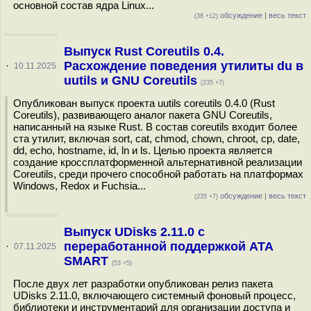
основной состав ядра Linux...
обсуждение
|
весь текст
(38 +12)
Выпуск Rust Coreutils 0.4.
Расхождение поведения утилиты du в
·
10.11.2025
uutils и GNU Coreutils
(235 +7)
Опубликован выпуск проекта uutils coreutils 0.4.0 (Rust
Coreutils), развивающего аналог пакета GNU Coreutils,
написанный на языке Rust. В состав coreutils входит более
ста утилит, включая sort, cat, chmod, chown, chroot, cp, date,
dd, echo, hostname, id, ln и ls. Целью проекта является
создание кроссплатформенной альтернативной реализации
Coreutils, среди прочего способной работать на платформах
Windows, Redox и Fuchsia...
обсуждение
|
весь текст
(235 +7)
Выпуск UDisks 2.11.0 с
переработанной поддержкой ATA
·
07.11.2025
SMART
(53 +5)
После двух лет разработки опубликован релиз пакета
UDisks 2.11.0, включающего системный фоновый процесс,
библиотеки и инструментарий для организации доступа и