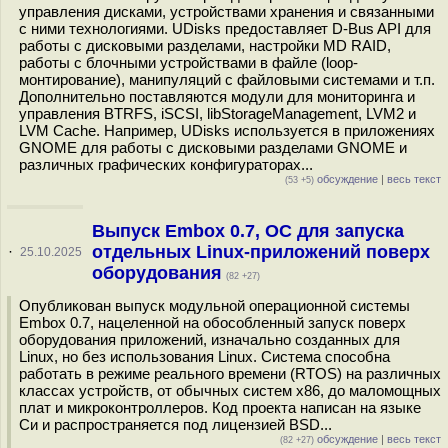
управления дисками, устройствами хранения и связанными
с ними технологиями. UDisks предоставляет D-Bus API для
работы с дисковыми разделами, настройки MD RAID,
работы с блочными устройствами в файле (loop-
монтирование), манипуляций с файловыми системами и т.п.
Дополнительно поставляются модули для мониторинга и
управления BTRFS, iSCSI, libStorageManagement, LVM2 и
LVM Cache. Например, UDisks используется в приложениях
GNOME для работы с дисковыми разделами GNOME и
различных графических конфигураторах...
обсуждение
|
весь текст
(53 +5)
Выпуск Embox 0.7, ОС для запуска
отдельных Linux-приложений поверх
·
25.10.2025
оборудования
(82 +27)
Опубликован выпуск модульной операционной системы
Embox 0.7, нацеленной на обособленный запуск поверх
оборудования приложений, изначально созданных для
Linux, но без использования Linux. Система способна
работать в режиме реального времени (RTOS) на различных
классах устройств, от обычных систем x86, до маломощных
плат и микроконтроллеров. Код проекта написан на языке
Си и распространяется под лицензией BSD...
обсуждение
|
весь текст
(82 +27)