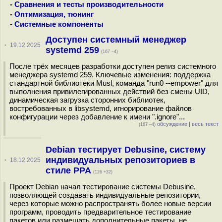
-
Сравнения и тесты производительности
-
Оптимизация, тюнинг
-
Системные компоненты
Доступен системный менеджер
·
19.12.2025
systemd 259
(167 –4)
После трёх месяцев разработки доступен релиз системного
менеджера systemd 259. Ключевые изменения: поддержка
стандартной библиотеки Musl, команда "run0 --empower" для
выполнения привилегированных действий без смены UID,
динамическая загрузка сторонних библиотек,
востребованных в libsystemd, игнорирование файлов
конфигурации через добавление к имени ".ignore"...
обсуждение
|
весь текст
(167 –4)
Debian тестирует Debusine, систему
индивидуальных репозиториев в
·
18.12.2025
стиле PPA
(126 +32)
Проект Debian начал тестирование системы Debusine,
позволяющей создавать индивидуальные репозитории,
через которые можно распространять более новые версии
программ, проводить предварительное тестирование
пакетов или размещать дополнительные пакеты, не