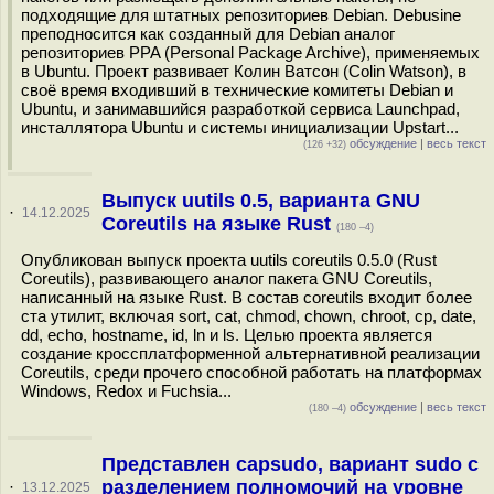
подходящие для штатных репозиториев Debian. Debusine
преподносится как созданный для Debian аналог
репозиториев PPA (Personal Package Archive), применяемых
в Ubuntu. Проект развивает Колин Ватсон (Colin Watson), в
своё время входивший в технические комитеты Debian и
Ubuntu, и занимавшийся разработкой сервиса Launchpad,
инсталлятора Ubuntu и системы инициализации Upstart...
обсуждение
|
весь текст
(126 +32)
Выпуск uutils 0.5, варианта GNU
·
14.12.2025
Coreutils на языке Rust
(180 –4)
Опубликован выпуск проекта uutils coreutils 0.5.0 (Rust
Coreutils), развивающего аналог пакета GNU Coreutils,
написанный на языке Rust. В состав coreutils входит более
ста утилит, включая sort, cat, chmod, chown, chroot, cp, date,
dd, echo, hostname, id, ln и ls. Целью проекта является
создание кроссплатформенной альтернативной реализации
Coreutils, среди прочего способной работать на платформах
Windows, Redox и Fuchsia...
обсуждение
|
весь текст
(180 –4)
Представлен capsudo, вариант sudo с
разделением полномочий на уровне
·
13.12.2025