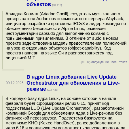
объектов
(80 +12)
Ариадна Конилл (Ariadne Conill), создатель музыкального
проигрывателя Audacious и композитного сервера Wayback,
инициатор разработки протокола IRCv3 и лидер команды по
обеспечению безопасности Alpine Linux, развивает
инструментарий capsudo для выполнению команд с
повышенными привилегиями. В отличие от sudo в новом
проекте задействована модель предоставления полномочий
на уровне отдельных объектов (object-capability). Код
проекта написан на языке Си и распространяется под
лицензией MIT...
обсуждение
|
весь текст
(80 +12)
В ядро Linux добавлен Live Update
Orchestrator для обновления в Live-
·
09.12.2025
режиме
(114 +37)
В кодовую базу ядра Linux, на основе которой в начале
февраля будет сформирован релиз 6.19, принят код
подсистемы LUO (Live Update Orchestrator), разработанной
компанией Google для обновления ядра в Live-режиме без
физической перезагрузки. Подсистема базируется на
механизме KHO (Kexec HandOver), ранее добавленном в
ядро 6.16 и реализующем возможность запуска нового ядра