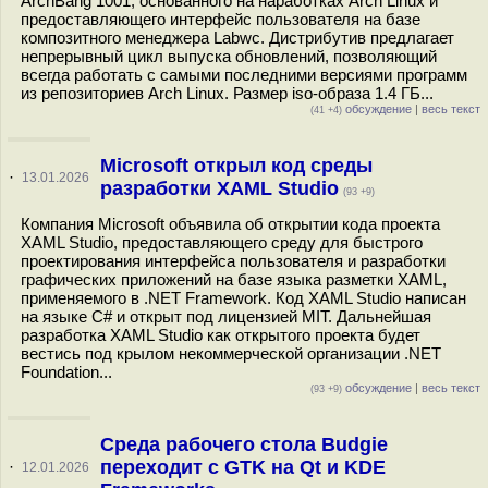
ArchBang 1001, основанного на наработках Arch Linux и
предоставляющего интерфейс пользователя на базе
композитного менеджера Labwc. Дистрибутив предлагает
непрерывный цикл выпуска обновлений, позволяющий
всегда работать с самыми последними версиями программ
из репозиториев Arch Linux. Размер iso-образа 1.4 ГБ...
обсуждение
|
весь текст
(41 +4)
Microsoft открыл код среды
·
13.01.2026
разработки XAML Studio
(93 +9)
Компания Microsoft объявила об открытии кода проекта
XAML Studio, предоставляющего среду для быстрого
проектирования интерфейса пользователя и разработки
графических приложений на базе языка разметки XAML,
применяемого в .NET Framework. Код XAML Studio написан
на языке C# и открыт под лицензией MIT. Дальнейшая
разработка XAML Studio как открытого проекта будет
вестись под крылом некоммерческой организации .NET
Foundation...
обсуждение
|
весь текст
(93 +9)
Среда рабочего стола Budgie
переходит с GTK на Qt и KDE
·
12.01.2026