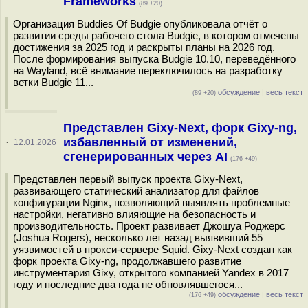
Frameworks
(89 +20)
Организация Buddies Of Budgie опубликовала отчёт о
развитии среды рабочего стола Budgie, в котором отмечены
достижения за 2025 год и раскрыты планы на 2026 год.
После формирования выпуска Budgie 10.10, переведённого
на Wayland, всё внимание переключилось на разработку
ветки Budgie 11...
обсуждение
|
весь текст
(89 +20)
Представлен Gixy-Next, форк Gixy-ng,
избавленный от изменений,
·
12.01.2026
сгенерированных через AI
(176 +49)
Представлен первый выпуск проекта Gixy-Next,
развивающего статический анализатор для файлов
конфигурации Nginx, позволяющий выявлять проблемные
настройки, негативно влияющие на безопасность и
производительность. Проект развивает Джошуа Роджерс
(Joshua Rogers), несколько лет назад выявивший 55
уязвимостей в прокси-сервере Squid. Gixy-Next создан как
форк проекта Gixy-ng, продолжавшего развитие
инструментария Gixy, открытого компанией Yandex в 2017
году и последние два года не обновлявшегося...
обсуждение
|
весь текст
(176 +49)