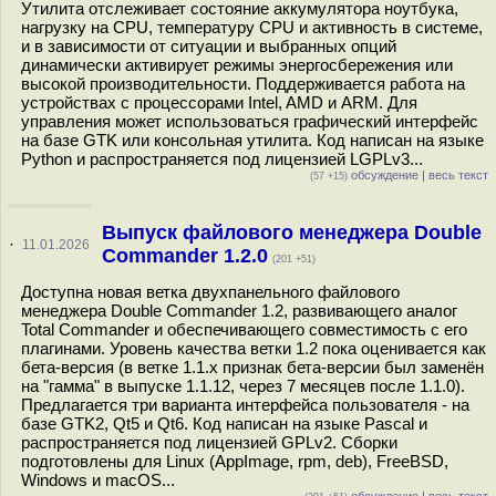
Утилита отслеживает состояние аккумулятора ноутбука,
нагрузку на CPU, температуру CPU и активность в системе,
и в зависимости от ситуации и выбранных опций
динамически активирует режимы энергосбережения или
высокой производительности. Поддерживается работа на
устройствах с процессорами Intel, AMD и ARM. Для
управления может использоваться графический интерфейс
на базе GTK или консольная утилита. Код написан на языке
Python и распространяется под лицензией LGPLv3...
обсуждение
|
весь текст
(57 +15)
Выпуск файлового менеджера Double
·
11.01.2026
Commander 1.2.0
(201 +51)
Доступна новая ветка двухпанельного файлового
менеджера Double Commander 1.2, развивающего аналог
Total Commander и обеспечивающего совместимость с его
плагинами. Уровень качества ветки 1.2 пока оценивается как
бета-версия (в ветке 1.1.x признак бета-версии был заменён
на "гамма" в выпуске 1.1.12, через 7 месяцев после 1.1.0).
Предлагается три варианта интерфейса пользователя - на
базе GTK2, Qt5 и Qt6. Код написан на языке Pascal и
распространяется под лицензией GPLv2. Сборки
подготовлены для Linux (AppImage, rpm, deb), FreeBSD,
Windows и macOS...