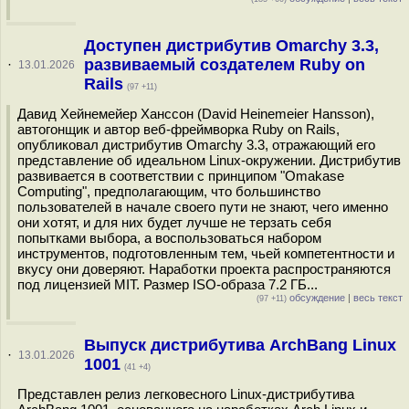
Доступен дистрибутив Omarchy 3.3,
развиваемый создателем Ruby on
·
13.01.2026
Rails
(97 +11)
Давид Хейнемейер Ханссон (David Heinemeier Hansson),
автогонщик и автор веб-фреймворка Ruby on Rails,
опубликовал дистрибутив Omarchy 3.3, отражающий его
представление об идеальном Linux-окружении. Дистрибутив
развивается в соответствии с принципом "Omakase
Computing", предполагающим, что большинство
пользователей в начале своего пути не знают, чего именно
они хотят, и для них будет лучше не терзать себя
попытками выбора, а воспользоваться набором
инструментов, подготовленным тем, чьей компетентности и
вкусу они доверяют. Наработки проекта распространяются
под лицензией MIT. Размер ISO-образа 7.2 ГБ...
обсуждение
|
весь текст
(97 +11)
Выпуск дистрибутива ArchBang Linux
·
13.01.2026
1001
(41 +4)
Представлен релиз легковесного Linux-дистрибутива