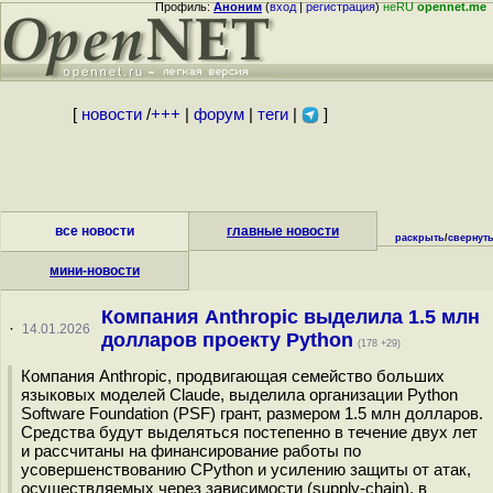
Профиль:
Аноним
(
вход
|
регистрация
)
неRU
opennet.me
[
новости
/
+++
|
форум
|
теги
|
]
все новости
главные новости
раскрыть
/
свернут
мини-новости
Компания Anthropic выделила 1.5 млн
·
14.01.2026
долларов проекту Python
(178 +29)
Компания Anthropic, продвигающая семейство больших
языковых моделей Claude, выделила организации Python
Software Foundation (PSF) грант, размером 1.5 млн долларов.
Средства будут выделяться постепенно в течение двух лет
и рассчитаны на финансирование работы по
усовершенствованию CPython и усилению защиты от атак,
осуществляемых через зависимости (supply-chain), в