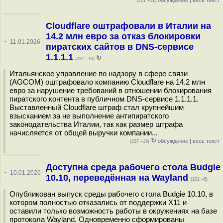
обсуждение
|
весь текст
(201 +51)
Cloudflare оштрафовали в Италии на
14.2 млн евро за отказ блокировки
·
11.01.2026
пиратских сайтов в DNS-сервисе
1.1.1.1
↻
(237 –19)
Итальянское управление по надзору в сфере связи
(AGCOM) оштрафовало компанию Cloudflare на 14.2 млн
евро за нарушение требований в отношении блокирования
пиратского контента в публичном DNS-сервисе 1.1.1.1.
Выставленный Cloudflare штраф стал крупнейшим
взысканием за не выполнение антипиратского
законодательства Италии, так как размер штрафа
начисляется от общей выручки компании...
↻
обсуждение
|
весь текст
(237 –19)
Доступна среда рабочего стола Budgie
·
10.01.2026
10.10, переведённая на Wayland
(102 –5)
Опубликован выпуск среды рабочего стола Budgie 10.10, в
котором полностью отказались от поддержки X11 и
оставили только возможность работы в окружениях на базе
протокола Wayland. Одновременно сформированы