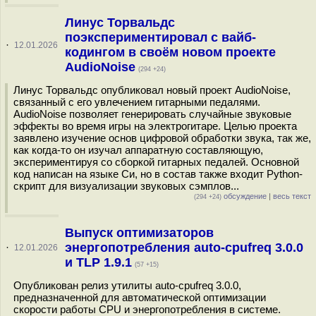
Линус Торвальдс
поэкспериментировал с вайб-
·
12.01.2026
кодингом в своём новом проекте
AudioNoise
(294 +24)
Линус Торвальдс опубликовал новый проект AudioNoise,
связанный с его увлечением гитарными педалями.
AudioNoise позволяет генерировать случайные звуковые
эффекты во время игры на электрогитаре. Целью проекта
заявлено изучение основ цифровой обработки звука, так же,
как когда-то он изучал аппаратную составляющую,
экспериментируя со сборкой гитарных педалей. Основной
код написан на языке Си, но в состав также входит Python-
скрипт для визуализации звуковых сэмплов...
обсуждение
|
весь текст
(294 +24)
Выпуск оптимизаторов
энергопотребления auto-cpufreq 3.0.0
·
12.01.2026
и TLP 1.9.1
(57 +15)
Опубликован релиз утилиты auto-cpufreq 3.0.0,
предназначенной для автоматической оптимизации
скорости работы CPU и энергопотребления в системе.