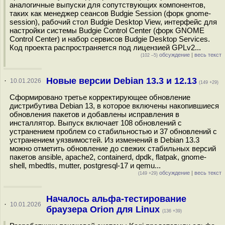
аналогичные выпуски для сопутствующих компонентов,
таких как менеджер сеансов Budgie Session (форк gnome-
session), рабочий стол Budgie Desktop View, интерфейс для
настройки системы Budgie Control Center (форк GNOME
Control Center) и набор сервисов Budgie Desktop Services.
Код проекта распространяется под лицензией GPLv2...
обсуждение
|
весь текст
(102 –5)
Новые версии Debian 13.3 и 12.13
·
10.01.2026
(149 +29)
Сформировано третье корректирующее обновление
дистрибутива Debian 13, в которое включены накопившиеся
обновления пакетов и добавлены исправления в
инсталлятор. Выпуск включает 108 обновлений с
устранением проблем со стабильностью и 37 обновлений с
устранением уязвимостей. Из изменений в Debian 13.3
можно отметить обновление до свежих стабильных версий
пакетов ansible, apache2, containerd, dpdk, flatpak, gnome-
shell, mbedtls, mutter, postgresql-17 и qemu...
обсуждение
|
весь текст
(149 +29)
Началось альфа-тестирование
·
10.01.2026
браузера Orion для Linux
(136 +39)