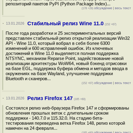
репозиторий пакетов PyPI (Python Package Index)...
обсуждение
|
весь текст
(178 +29)
Стабильный релиз Wine 11.0
·
13.01.2026
(152 +67)
После года разработки и 25 экспериментальных версий
представлен стабильный релиз открытой реализации Win32
API - Wine 11.0, который вобрал в себя более 6300
изменений и 600 исправлений ошибок. Из ключевых
достижений в Wine 11.0 выделяется полная поддержка
NTSYNC, механизм Reparse Point, задействование новой
реализации архитектуры WoW64, новый бэкенд отрисовки
на базе EGL, поддержка буфера обмена и методов ввода в
окружениях на базе Wayland, улучшение поддержки
Bluetooth и сканеров...
обсуждение
|
весь текст
(152 +67)
Релиз Firefox 147
·
13.01.2026
(185 +60)
Состоялся релиз web-браузера Firefox 147 и сформированы
обновления прошлых веток с длительным сроком
поддержки - 140.7.0 и 115.32.0. На стадию бета-
тестирования переведена ветка Firefox 148, релиз которой
намечен на 24 февраля...
обсуждение
|
весь текст
(185 +60)