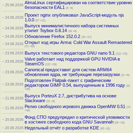
AlmaLinux сертифицирован на соответствие уровню
·
25.06.2026
безопасности EAL1
(8 +4)
Проект nginx опубликовал JavaScript-модуль njs
·
24.06.2026
1.0.0
(57 +12)
Выпуск минималистичного набора системных
·
24.06.2026
утилит Toybox 0.8.14
(26 +4)
·
Обновление Firefox 152.0.2
24.06.2026
(29 +17)
Открыт код игры Arma: Cold War Assault Remastered
·
24.06.2026
(72 +40)
·
Выпуск текстового редактора GNU nano 9.1
23.06.2026
(122 +23)
Valve работает над поддержкой GPU NVIDIA в
·
23.06.2026
SteamOS
(122 +29)
Canonical предоставит для систем ARM64
·
23.06.2026
обновления ядра, не требующие перезагрузки
(21 +6)
Подготовлен Flatpak-пакет с графическим
·
23.06.2026
редактором GIMP 0.54, выпущенным в 1996 году
(22
+28)
Выпуск PorteuX 2.7, дистрибутива на основе
·
21.06.2026
Slackware
(31 +8)
Релиз свободного игрового движка OpenMW 0.51
·
(72
21.06.2026
+34)
Фонд СПО предупредил о критической уязвимости
·
20.06.2026
в хостинге свободного кода GNU Savannah
(58 +18)
·
Недельный отчёт о разработке KDE
20.06.2026
(65 +11)