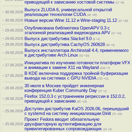
приводящей к зависанию хостовой системы
(17 +6)
Выпуск ZLUDA 6, универсальной открытой
·
30.06.2026
реализации технологии CUDA
(48 +45)
·
Новые версии Wine 11.12 и Wine-staging 11.12
30.06.2026
(22 +30)
Опубликована библиотека OpenAPV 0.3 с
·
29.06.2026
эталонной реализацией видеокодека APV
(27 +14)
·
Выпуск дистрибутива Slackel 9.0
29.06.2026
(9 +4)
·
Выпуск дистрибутива CachyOS 260628
29.06.2026
(60 +4)
Выпуск инсталлятора Archinstall 4.4, применяемого
·
29.06.2026
в дистрибутиве Arch Linux
(52 +10)
Инициатива по изучению готовности платформ VFX
·
27.06.2026
и анимации к замене X11 на Wayland
(204 +7)
В KDE включена поддержка тройной буферизации
·
27.06.2026
вывода на системах c GPU NVIDIA
(155 +11)
30 июля в Москве пройдет инженерная
·
26.06.2026
конференция Kuber Community Day
(15 +1)
Firefox 152.0.3 с устранением регрессии в 152.0.2,
·
26.06.2026
приводящей к зависанию
(95 +16)
Доступен дистрибутив KaOS 2026.06, перешедший
·
25.06.2026
с systemd на систему инициализации Dinit
(75 +18)
Проект Fedora вводит обязательную
·
двухфакторную аутентификацию для
25.06.2026
привилегированных сопровождающих
(10 +4)