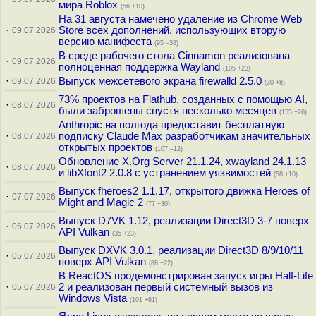
мира Roblox
(56 +10)
На 31 августа намечено удаление из Chrome Web
·
Store всех дополнений, использующих вторую
09.07.2026
версию манифеста
(95 –38)
В среде рабочего стола Cinnamon реализована
·
09.07.2026
полноценная поддержка Wayland
(105 +23)
·
Выпуск межсетевого экрана firewalld 2.5.0
09.07.2026
(30 +8)
73% проектов на Flathub, созданных с помощью AI,
·
08.07.2026
были заброшены спустя несколько месяцев
(155 +26)
Anthropic на полгода предоставит бесплатную
·
подписку Claude Max разработчикам значительных
08.07.2026
открытых проектов
(107 –12)
Обновление X.Org Server 21.1.24, xwayland 24.1.13
·
08.07.2026
и libXfont2 2.0.8 с устранением уязвимостей
(58 +10)
Выпуск fheroes2 1.1.17, открытого движка Heroes of
·
07.07.2026
Might and Magic 2
(77 +30)
Выпуск D7VK 1.12, реализации Direct3D 3-7 поверх
·
06.07.2026
API Vulkan
(35 +23)
Выпуск DXVK 3.0.1, реализации Direct3D 8/9/10/11
·
05.07.2026
поверх API Vulkan
(88 +22)
В ReactOS продемонстрирован запуск игры Half-Life
·
2 и реализован первый системный вызов из
05.07.2026
Windows Vista
(101 +61)