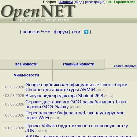
Профиль:
Аноним
(
вход
|
регистрация
)
неRU
opennet.me
[
новости
/
+++
|
форум
|
теги
|
]
все новости
главные новости
кратко
/
свернут
мини-новости
Google опубликовал официальные Linux-сборки
·
03.08.2026
Chrome для архитектуры ARM64
(38 +1)
·
Выпуск видеоредактора Shotcut 26.8
03.08.2026
(26 +9)
Сервис доставки игр GOG разрабатывает Linux-
·
03.08.2026
версию GOG Galaxy
(95 +42)
Переполнение буфера в iwd, эксплуатируемое
·
03.08.2026
через Wi-Fi
(55 +11)
Проект Valhalla будет включён в основную ветку
·
01.08.2026
JDK
(106 +11)
В KDE значительно повысили производительность