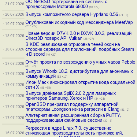
ОС NetBSD портирована на системы с
·
21.07.2026
процессорами Motorola 68000
(65 +27)
·
Выпуск композитного сервера Hyprland 0.56
20.07.2026
(71 +8)
Опубликован исходный код мессенджера MeetVap
·
19.07.2026
(257 –27)
Новые версии D7VK 2.0 и DXVK 3.0.2, реализаций
·
18.07.2026
Direct3D поверх API Vulkan
(28 +27)
В KDE реализована отрисовка теней окон на
·
стороне сервера для приложений, подобных Steam
18.07.2026
и Discord
(49 +20)
Отчёт проекта по возрождению умных часов Pebble
·
17.07.2026
(33 +22)
Выпуск Whonix 18.2, дистрибутива для анонимных
·
17.07.2026
коммуникаций
(13 +10)
Илон Маск анонсировал открытие кода социальной
·
17.07.2026
сети X
(88 +75)
Выпуск драйвера SpliX 2.0.2 для лазерных
·
17.07.2026
принтеров Samsung, Xerox и HP
(34 +24)
OpenBSD прекратил поддержку аппаратной
·
17.07.2026
платформы Loongson из-за регресии в Clang
(81 –2)
Альтернативная расширенная сборка PuTTY,
·
17.07.2026
поддерживающая файловые сессии
(30 –8)
Регрессия в ядре Linux 7.0, существенно
·
снижающая производительность приложений,
16.07.2026