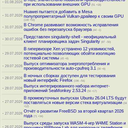
·
01.08.2026
при использовании внешних GPU
(51 +18)
Huawei пытается добавить в Mesa
·
31.07.2026
полупроприетатрный Vulkan-драйвер к своим GPU
(146 +53)
В Chrome развивают возможность исправления
·
31.07.2026
ошибок без перезапуска браузера
(44 –1)
Представлен singularity-shell - неофициальный
·
30.07.2026
клиент планировщика задач Singularity
(97 –50)
В гипервизоре Xen устранено 12 уязвимостей,
·
потенциально позволяющих обойти изоляцию
29.07.2026
гостевой системы
(45 +8)
Выпуск оптимизатора энергопотребления и
·
29.07.2026
производительности auto-cpufreq 3.1
(30 +8)
В ночных сборках доступен для тестирования
·
28.07.2026
новый интерфейс Firefox
(196 –54)
Выпуск интегрированного набора интернет-
·
28.07.2026
приложений SeaMonkey 2.53.24
(56 +17)
В промежуточных выпусках Ubuntu 26.04 LTS будут
·
27.07.2026
поставляться новые версии стека виртуализации
(34
+12)
Отчёт о развитии FreeBSD за второй квартал 2026
·
27.07.2026
года
(71 +34)
Выпуск среды запуска WASM-4-игр W4ME Station и
·
26.07.2026
прошивки WiPhone Lab для кнопочных телефонов