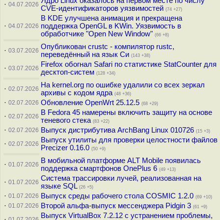
Ядро Linux оказалось на первом месте по числу
·
04.07.2026
CVE-идентификаторов уязвимостей
(74 +27)
В KDE улучшена анимация и прекращена
·
поддержка OpenGL в KWin. Уязвимость в
04.07.2026
обработчике "Open New Window"
(66 +8)
Опубликован crustc - компилятор rustc,
·
03.07.2026
переведённый на язык Си
(143 +38)
Firefox обогнал Safari по статистике StatCounter для
·
03.07.2026
десктоп-систем
(128 +34)
На kernel.org по ошибке удалили со всех зеркал
·
02.07.2026
архивы с кодом ядра
(48 +36)
·
Обновление OpenWrt 25.12.5
02.07.2026
(68 +29)
В Fedora 45 намерены включить защиту на основе
·
02.07.2026
теневого стека
(83 +22)
·
Выпуск дистрибутива ArchBang Linux 010726
02.07.2026
(15 +3)
Выпуск утилиты для проверки целостности файлов
·
02.07.2026
Precizer 0.16.0
(50 +9)
В мобильной платформе ALT Mobile появилась
·
01.07.2026
поддержка смартфонов OnePlus 6
(49 +13)
Система трассировки лучей, реализованная на
·
01.07.2026
языке SQL
(26 +5)
·
Выпуск среды рабочего стола COSMIC 1.2.0
01.07.2026
(69 +10)
·
Второй альфа-выпуск мессенджера Pidgin 3
01.07.2026
(61 +9)
Выпуск VirtualBox 7.2.12 с устранением проблемы,
·
01.07.2026