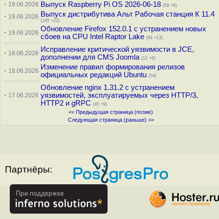
·
Выпуск Raspberry Pi OS 2026-06-18
19.06.2026
(59 +6)
Выпуск дистрибутива Альт Рабочая станция К 11.4
·
19.06.2026
(145 +22)
Обновление Firefox 152.0.1 с устранением новых
·
19.06.2026
сбоев на CPU Intel Raptor Lake
(64 +13)
Исправление критической уязвимости в JCE,
·
18.06.2026
дополнении для CMS Joomla
(12 +6)
Изменение правил формирования релизов
·
18.06.2026
официальных редакций Ubuntu
(54)
Обновление nginx 1.31.2 с устранением
·
уязвимостей, эксплуатируемых через HTTP/3,
17.06.2026
HTTP2 и gRPC
(45 +9)
<< Предыдущая страница (позже)
Следующая страница (раньше) >>
Партнёры: