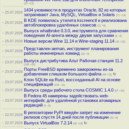
(24 +13)
1434 уязвимости в продуктах Oracle, 82 из которых
·
25.07.2026
затрагивают Java, MySQL, VirtualBox и Solaris
(71 +14)
В KDE появилась утилита kscreenctl и реализована
·
25.07.2026
автоблокировка удалённых сеансов
(21 +8)
Выпуск whatbroke 0.3.0, инструмента для сравнения
·
25.07.2026
поведения AI-агента между двумя запусками
(9 –9)
·
Новые версии Wine 11.14 и Wine-staging 11.14
25.07.2026
(43 +23)
Представлен aeman, инструмент планирования
·
24.07.2026
работы инженерных команд
(30 +3)
Выпуск дистрибутива Альт Рабочая станция 11.2
·
23.07.2026
(148 +10)
Порты FreeBSD временно заморожены из-за
·
23.07.2026
добавления слишком большого файла
↻
(84 +11)
Клон SQLite на Rust, воссозданный AI на основе
·
23.07.2026
спецификаций
(154 –11)
·
Выпуск среды рабочего стола COSMIC 1.4.0
23.07.2026
(67 +14)
В Fedora 45 намерены задействовать web-
·
интерфейс для удалённой установки атомарных
23.07.2026
редакций
(9 –6)
В репозитории PyPI введён запрет на изменение
·
22.07.2026
релизов спустя 14 дней после публикации
(53 +9)
·
Выпуск VirtualBox 7.2.14
22.07.2026
↻
(40 +16)