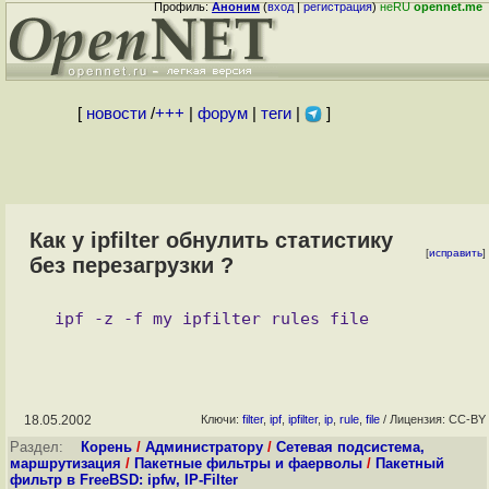
Профиль:
Аноним
(
вход
|
регистрация
)
неRU
opennet.me
[
новости
/
+++
|
форум
|
теги
|
]
Как у ipfilter обнулить статистику
[
исправить
]
без перезагрузки ?
18.05.2002
Ключи:
filter
,
ipf
,
ipfilter
,
ip
,
rule
,
file
/ Лицензия: CC-BY
Раздел:
Корень
/
Администратору
/
Сетевая подсистема,
маршрутизация
/
Пакетные фильтры и фаерволы
/
Пакетный
фильтр в FreeBSD: ipfw, IP-Filter