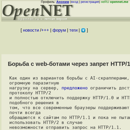
Профиль:
Аноним
(
вход
|
регистрация
)
неRU
opennet.me
[
новости
/
+++
|
форум
|
теги
|
]
Борьба с web-ботами через запрет HTTP/1
Как один из вариантов борьбы с AI-скрапперами, 
огромную паразитную

нагрузку на сервер, 
предложено
 ограничить дост
протоколу HTTP/2

и полностью отключить поддержку HTTP/1.0 и HTTP
подобного решения в

том, что все современные браузеры поддерживают 
почти всегда

обращаются к сайтам по HTTP/1.1 и пока не пытаю
использовать HTTP/2 в случае

невозможности отправить запрос на HTTP/1.1.
