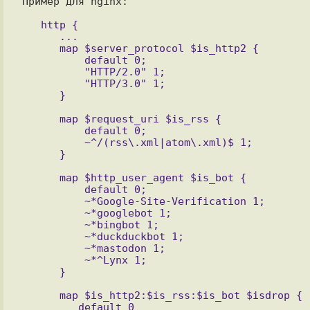
Пример для nginx:

   http {

      ...

      map $server_protocol $is_http2 {

          default 0;

          "HTTP/2.0" 1;

          "HTTP/3.0" 1;

      map $request_uri $is_rss {

          default 0;

          ~^/(rss\.xml|atom\.xml)$ 1;

      map $http_user_agent $is_bot {

          default 0;

          ~*Google-Site-Verification 1;

          ~*googlebot 1;

          ~*bingbot 1;

          ~*duckduckbot 1;

          ~*mastodon 1;

          ~*^Lynx 1;

      }

      map $is_http2:$is_rss:$is_bot $isdrop {

         default 0
