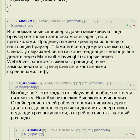
...
}
1.5
,
Аноним
(
5
), 08:42, 11/03/2026 [
ответить
] [
﹢﹢﹢
] [
· · ·
]
[
↓
]
+2
+
–
/
[
к модератору
]
Все нормальные скрейперы давно мимикрируют под
браузер не только заголовком user-agent, но и
протоколами. Продвинутые же скрейперы используют
настоящий браузер. "Памяти всегда докупить можно (тм)".
Сейчас у смузихлёбов на гитхабе тенденция - вообще всё
делать через Microsoft Playwright (который через
WebDriver работает с живой страницей), и не
заморачиваться с реверсингом и кастомными
скрейперами. Тьфу.
2.6
,
Аноним
(
5
), 08:44, 11/03/2026 [
^
] [
^^
] [
^^^
] [
ответить
]
[
↓
]
+
–
/
[
к модератору
]
Вообще всё - это когда этот playwright вообще ни к селу
ни к месту. Но у Американских Высокооплачиваемых
Скрейперописателей рабочее время слишком дорого
для этого, дешевле оперативки докупить, оперативка
ведь один раз покупается, а скрейпер писать - каждый
раз надо.
3.8
,
Аноним
(
8
), 17:50, 12/03/2026 [
^
] [
^^
] [
^^^
] [
ответить
]
–1
[
к модератору
]
+
–
/