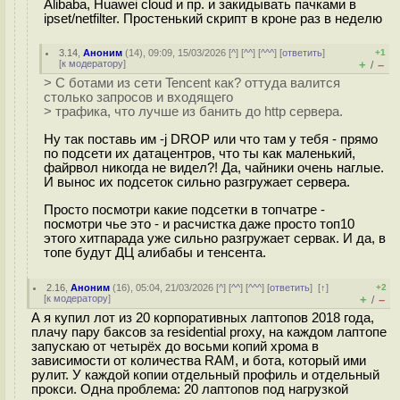
Alibaba, Huawei cloud и пр. и закидывать пачками в
ipset/netfilter. Простенький скрипт в кроне раз в неделю
3.14
,
Аноним
(
14
), 09:09, 15/03/2026 [
^
] [
^^
] [
^^^
] [
ответить
]
+1
[
к модератору
]
+
–
/
> С ботами из сети Tencent как? оттуда валится
столько запросов и входящего
> трафика, что лучше из банить до http сервера.
Ну так поставь им -j DROP или что там у тебя - прямо
по подсети их датацентров, что ты как маленький,
файрвол никогда не видел?! Да, чайники очень наглые.
И вынос их подсеток сильно разгружает сервера.
Просто посмотри какие подсетки в топчатре -
посмотри чье это - и расчистка даже просто топ10
этого хитпарада уже сильно разгружает сервак. И да, в
топе будут ДЦ алибабы и тенсента.
2.16
,
Аноним
(
16
), 05:04, 21/03/2026 [
^
] [
^^
] [
^^^
] [
ответить
]
[
↑
]
+2
[
к модератору
]
+
–
/
А я купил лот из 20 корпоративных лаптопов 2018 года,
плачу пару баксов за residential proxy, на каждом лаптопе
запускаю от четырёх до восьми копий хрома в
зависимости от количества RAM, и бота, который ими
рулит. У каждой копии отдельный профиль и отдельный
прокси. Одна проблема: 20 лаптопов под нагрузкой