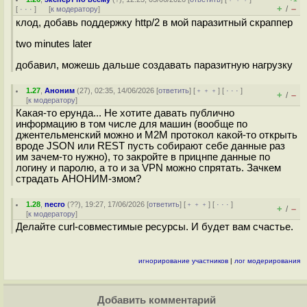
+
–
/
[
· · ·
]
[
к модератору
]
клод, добавь поддержку http/2 в мой паразитный скраппер
two minutes later
добавил, можешь дальше создавать паразитную нагрузку
1.27
,
Аноним
(
27
), 02:35, 14/06/2026 [
ответить
] [
﹢﹢﹢
] [
· · ·
]
+
–
/
[
к модератору
]
Какая-то ерунда... Не хотите давать публично
информацию в том числе для машин (вообще по
джентельменский можно и M2M протокол какой-то открыть
вроде JSON или REST пусть собирают себе данные раз
им зачем-то нужно), то закройте в прицнпе данные по
логину и паролю, а то и за VPN можно спрятать. Зачкем
страдать АНОНИМ-змом?
1.28
,
necro
(
??
), 19:27, 17/06/2026 [
ответить
] [
﹢﹢﹢
] [
· · ·
]
+
–
/
[
к модератору
]
Делайте curl-совместимые ресурсы. И будет вам счастье.
игнорирование участников
|
лог модерирования
Добавить комментарий