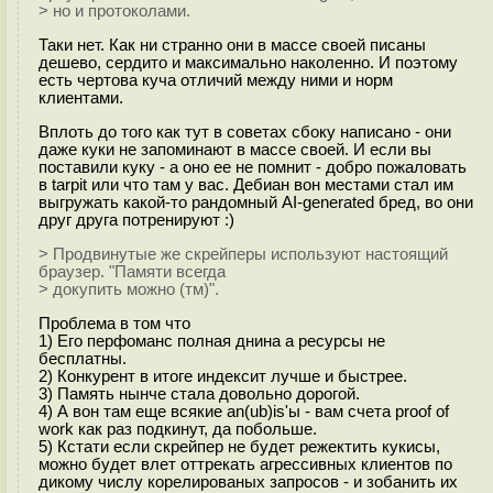
> но и протоколами.
Таки нет. Как ни странно они в массе своей писаны
дешево, сердито и максимально наколенно. И поэтому
есть чертова куча отличий между ними и норм
клиентами.
Вплоть до того как тут в советах сбоку написано - они
даже куки не запоминают в массе своей. И если вы
поставили куку - а оно ее не помнит - добро пожаловать
в tarpit или что там у вас. Дебиан вон местами стал им
выгружать какой-то рандомный AI-generated бред, во они
друг друга потренируют :)
> Продвинутые же скрейперы используют настоящий
браузер. "Памяти всегда
> докупить можно (тм)".
Проблема в том что
1) Его перфоманс полная днина а ресурсы не
бесплатны.
2) Конкурент в итоге индексит лучше и быстрее.
3) Память нынче стала довольно дорогой.
4) А вон там еще всякие an(ub)is'ы - вам счета proof of
work как раз подкинут, да побольше.
5) Кстати если скрейпер не будет режектить кукисы,
можно будет влет оттрекать агрессивных клиентов по
дикому числу корелированых запросов - и зобанить их