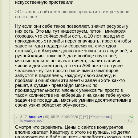
искусственную приставили.
>Осталось найти желающих проплатить им ресурсов
на это все
Ну если они себе такое позволяют, значит ресурсы у
них есть. Это мы тут ниществуем, питон, мимикрия
(хорошо, что сейчас либы есть, а 10 лет назад мне
приходилось эти либы перелопачивать, просто чтобы
завести туда поддержку современных методов
сжатия), а в Америке давно уже знают, что люди всё, и
ручной кодинг тоже всё, да и вообще наука всё,
мясные дольше не значат ничего, значит наличие
чипов и дейтацентров, а то что AGI пока что тупее
человека - ну так просто тысячами экземпляров
запустят в параллель, каждому свою задачу, и
пробами и ошибками эти агенты задачи хоть как-то
решат, в сумме - превзойдя мясных по
производительности: мясных умников ты просто в
таком количестве не наберёшь и на какие тебе нужно
задачи не посадишь, мясные умники десятилетиями в
своих узких областях обучаются.
3.17
,
Аноним
(
16
), 05:08, 21/03/2026 [
^
] [
^^
] [
^^^
] [
ответить
]
+1
[
к модератору
]
+
–
/
Смотря что скрейпить. Цены с сайтов конкурентов
вполне хватает. Квартиру с этого не купишь, но детям
на мороженое и бабе на цветы заработать можно, тем