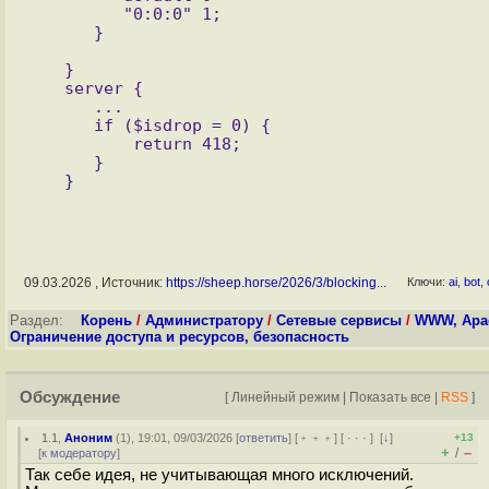
         "0:0:0" 1;

   }

   server {

      ...

      if ($isdrop = 0) {

          return 418;

      }

09.03.2026 , Источник:
https://sheep.horse/2026/3/blocking...
Ключи:
ai
,
bot
,
Раздел:
Корень
/
Администратору
/
Сетевые сервисы
/
WWW, Apac
Ограничение доступа и ресурсов, безопасность
Обсуждение
[
Линейный режим
|
Показать все
|
RSS
]
1.1
,
Аноним
(
1
), 19:01, 09/03/2026 [
ответить
] [
﹢﹢﹢
] [
· · ·
]
[
↓
]
+13
+
–
/
[
к модератору
]
Так себе идея, не учитывающая много исключений.