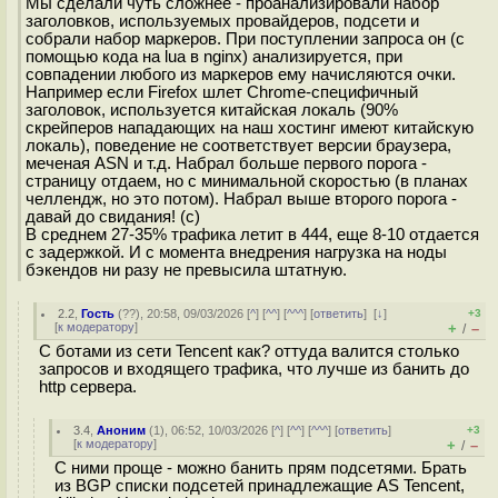
Мы сделали чуть сложнее - проанализировали набор
заголовков, используемых провайдеров, подсети и
собрали набор маркеров. При поступлении запроса он (с
помощью кода на lua в nginx) анализируется, при
совпадении любого из маркеров ему начисляются очки.
Например если Firefox шлет Chrome-специфичный
заголовок, используется китайская локаль (90%
скрейперов нападающих на наш хостинг имеют китайскую
локаль), поведение не соответствует версии браузера,
меченая ASN и т.д. Набрал больше первого порога -
страницу отдаем, но с минимальной скоростью (в планах
челлендж, но это потом). Набрал выше второго порога -
давай до свидания! (с)
В среднем 27-35% трафика летит в 444, еще 8-10 отдается
с задержкой. И с момента внедрения нагрузка на ноды
бэкендов ни разу не превысила штатную.
2.2
,
Гость
(
??
), 20:58, 09/03/2026 [
^
] [
^^
] [
^^^
] [
ответить
]
[
↓
]
+3
[
к модератору
]
+
–
/
С ботами из сети Tencent как? оттуда валится столько
запросов и входящего трафика, что лучше из банить до
http сервера.
3.4
,
Аноним
(
1
), 06:52, 10/03/2026 [
^
] [
^^
] [
^^^
] [
ответить
]
+3
[
к модератору
]
+
–
/
С ними проще - можно банить прям подсетями. Брать
из BGP списки подсетей принадлежащие AS Tencent,