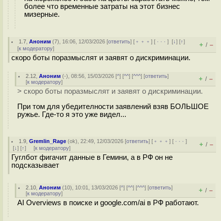
более что временные затраты на этот бизнес
мизерные.
1.7
,
Аноним
(
7
), 16:06, 12/03/2026 [
ответить
] [
﹢﹢﹢
] [
· · ·
]
[
↓
] [
↑
]
+
–
/
[
к модератору
]
скоро боты поразмыслят и заявят о дискриминации.
2.12
,
Аноним
(
-
), 08:56, 15/03/2026 [
^
] [
^^
] [
^^^
] [
ответить
]
+
–
/
[
к модератору
]
> скоро боты поразмыслят и заявят о дискриминации.
При том для убедителности заявлений взяв БОЛЬШОЕ
ружье. Где-то я это уже видел...
1.9
,
Gremlin_Rage
(
ok
), 22:49, 12/03/2026 [
ответить
] [
﹢﹢﹢
] [
· · ·
]
+
–
/
[
↓
] [
↑
] [
к модератору
]
Гуглбот фигачит данные в Гемини, а в РФ он не
подсказывает
2.10
,
Аноним
(
10
), 10:01, 13/03/2026 [
^
] [
^^
] [
^^^
] [
ответить
]
+
–
/
[
к модератору
]
AI Overviews в поиске и google.com/ai в РФ работают.