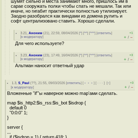
шумят сильно и места занимают много, пришлось им в
сарае сооружать полки чтобы спать не мешали. Так или
иначе, но гигабит практически полностью утилизирует.
Заодно разобрался как виндами из домена рулить и
софт централизовано ставить. Хорошо сделали.
3.21
,
Аноним
(
21
), 22:59, 08/04/2026 [
^
] [
^^
] [
^^^
] [
ответить
]
+1
[
к модератору
]
+
–
/
Для чего используете?
3.23
,
Аноним
(
23
), 17:49, 16/04/2026 [
^
] [
^^
] [
^^^
] [
ответить
]
+3
[
к модератору
]
+
–
/
Альтман наносит ответный удар
1.3
,
S_Paul
(
??
), 21:55, 09/03/2026 [
ответить
] [
﹢﹢﹢
] [
· · ·
]
[
↑
]
+3
+
–
/
[
к модератору
]
Вложенные "if"'ы наверное можно map'ами сделать.
map $is_http2:$is_rss:$is_bot $isdrop {
default 0
"0:0:0" 1;
}
server {
...
if ($isdrop = 1) { return 418; }