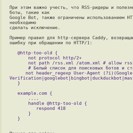
При этом важно учесть, что RSS-ридеры и полезны
боты, такие как

Google Bot, также ограничены использованием HTT
необходимо

сделать исключение.

Пример правил для http-сервера Caddy, возвращаю
ошибку при обращении по HTTP/1:

   @http-too-old {

       not protocol http/2+

       not path /rss.xml /atom.xml # allow rss

       # Белый список для поисковых ботов и старых браузеров

      not header_regexp User-Agent (?i)(Google-Site-
Verification|googlebot|bingbot|duckduckbot|mast
   example.com {

       ....

       handle @http-too-old {

          respond 418

       }
