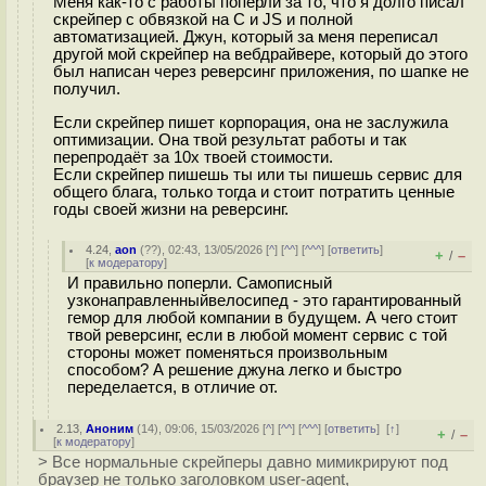
Меня как-то с работы попёрли за то, что я долго писал
скрейпер с обвязкой на C и JS и полной
автоматизацией. Джун, который за меня переписал
другой мой скрейпер на вебдрайвере, который до этого
был написан через реверсинг приложения, по шапке не
получил.
Если скрейпер пишет корпорация, она не заслужила
оптимизации. Она твой результат работы и так
перепродаёт за 10x твоей стоимости.
Если скрейпер пишешь ты или ты пишешь сервис для
общего блага, только тогда и стоит потратить ценные
годы своей жизни на реверсинг.
4.24
,
aon
(
??
), 02:43, 13/05/2026 [
^
] [
^^
] [
^^^
] [
ответить
]
+
–
/
[
к модератору
]
И правильно поперли. Самописный
узконаправленныйвелосипед - это гарантированный
гемор для любой компании в будущем. А чего стоит
твой реверсинг, если в любой момент сервис с той
стороны может поменяться произвольным
способом? А решение джуна легко и быстро
переделается, в отличие от.
2.13
,
Аноним
(
14
), 09:06, 15/03/2026 [
^
] [
^^
] [
^^^
] [
ответить
]
[
↑
]
+
–
/
[
к модератору
]
> Все нормальные скрейперы давно мимикрируют под
браузер не только заголовком user-agent,