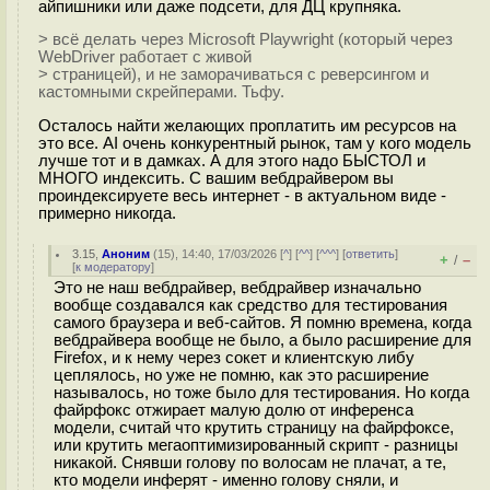
айпишники или даже подсети, для ДЦ крупняка.
> всё делать через Microsoft Playwright (который через
WebDriver работает с живой
> страницей), и не заморачиваться с реверсингом и
кастомными скрейперами. Тьфу.
Осталось найти желающих проплатить им ресурсов на
это все. AI очень конкурентный рынок, там у кого модель
лучше тот и в дамках. А для этого надо БЫСТОЛ и
МНОГО индексить. С вашим вебдрайвером вы
проиндексируете весь интернет - в актуальном виде -
примерно никогда.
3.15
,
Аноним
(
15
), 14:40, 17/03/2026 [
^
] [
^^
] [
^^^
] [
ответить
]
+
–
/
[
к модератору
]
Это не наш вебдрайвер, вебдрайвер изначально
вообще создавался как средство для тестирования
самого браузера и веб-сайтов. Я помню времена, когда
вебдрайвера вообще не было, а было расширение для
Firefox, и к нему через сокет и клиентскую либу
цеплялось, но уже не помню, как это расширение
называлось, но тоже было для тестирования. Но когда
файрфокс отжирает малую долю от инференса
модели, считай что крутить страницу на файрфоксе,
или крутить мегаоптимизированный скрипт - разницы
никакой. Снявши голову по волосам не плачат, а те,
кто модели инферят - именно голову сняли, и