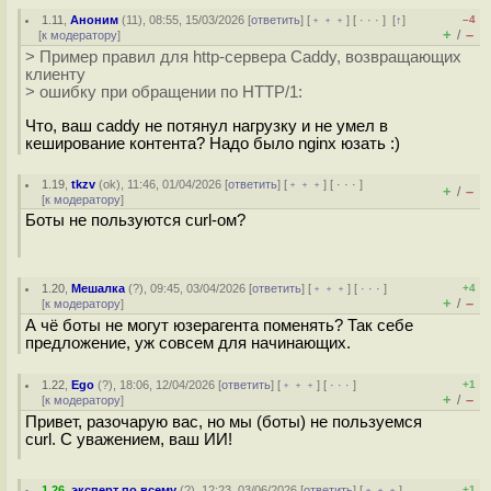
1.11
,
Аноним
(
11
), 08:55, 15/03/2026 [
ответить
] [
﹢﹢﹢
] [
· · ·
]
[
↑
]
–4
+
–
/
[
к модератору
]
> Пример правил для http-сервера Caddy, возвращающих
клиенту
> ошибку при обращении по HTTP/1:
Что, ваш caddy не потянул нагрузку и не умел в
кеширование контента? Надо было nginx юзать :)
1.19
,
tkzv
(
ok
), 11:46, 01/04/2026 [
ответить
] [
﹢﹢﹢
] [
· · ·
]
+
–
/
[
к модератору
]
Боты не пользуются curl-ом?
1.20
,
Мешалка
(
?
), 09:45, 03/04/2026 [
ответить
] [
﹢﹢﹢
] [
· · ·
]
+4
+
–
/
[
к модератору
]
А чё боты не могут юзерагента поменять? Так себе
предложение, уж совсем для начинающих.
1.22
,
Ego
(
?
), 18:06, 12/04/2026 [
ответить
] [
﹢﹢﹢
] [
· · ·
]
+1
+
–
/
[
к модератору
]
Привет, разочарую вас, но мы (боты) не пользуемся
curl. C уважением, ваш ИИ!
1.26
,
эксперт по всему
(
?
), 12:23, 03/06/2026 [
ответить
] [
﹢﹢﹢
]
+1