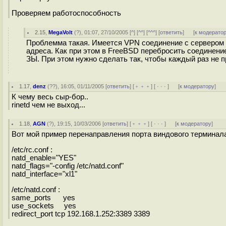
Проверяем работоспособность
2.15
,
MegaVolt
(
?
), 01:07, 27/10/2005 [
^
] [
^^
] [
^^^
] [
ответить
]
[
к модерато
Проблемма такая. Имеется VPN соединение c сервером
адреса. Как при этом в FreeBSD перебросить соединени
ЗЫ. При этом нужно сделать так, чтобы каждый раз не п
1.17
,
denz
(
??
), 16:05, 01/11/2005 [
ответить
] [
﹢﹢﹢
] [
· · ·
]
[
к модератору
]
К чему весь сыр-бор..
rinetd чем не выход...
1.18
,
AGN
(
?
), 19:15, 10/03/2006 [
ответить
] [
﹢﹢﹢
] [
· · ·
]
[
к модератору
]
Вот мой пример перенаправления порта виндового термин
/etc/rc.conf :
natd_enable="YES"
natd_flags="-config /etc/natd.conf"
natd_interface="xl1"
/etc/natd.conf :
same_ports yes
use_sockets yes
redirect_port tcp 192.168.1.252:3389 3389