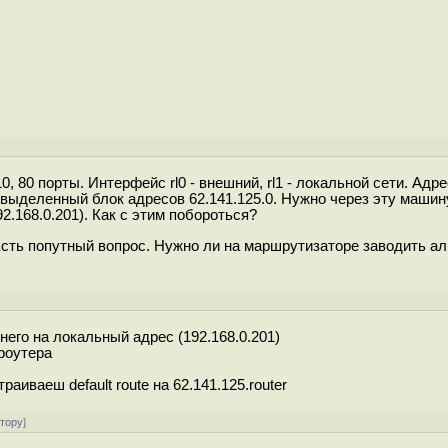
, 80 порты. Интерфейс rl0 - внешний, rl1 - локальной сети. Адре
сть выделенный блок адресов 62.141.125.0. Нужно через эту машин
2.168.0.201). Как с этим побороться?
Есть попутный вопрос. Нужно ли на маршрутизаторе заводить а
него на локальный адрес (192.168.0.201)
 роутера
аиваеш default route на 62.141.125.router
атору
]