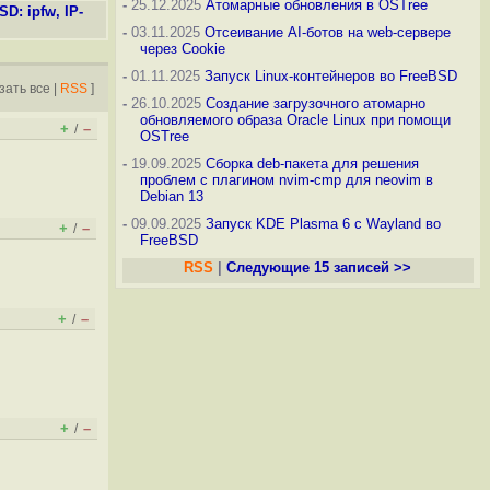
-
25.12.2025
Атомарные обновления в OSTree
D: ipfw, IP-
-
03.11.2025
Отсеивание AI-ботов на web-сервере
через Cookie
-
01.11.2025
Запуск Linux-контейнеров во FreeBSD
зать все
|
RSS
]
-
26.10.2025
Создание загрузочного атомарно
обновляемого образа Oracle Linux при помощи
+
–
/
OSTree
-
19.09.2025
Сборка deb-пакета для решения
проблем с плагином nvim-cmp для neovim в
Debian 13
-
09.09.2025
Запуск KDE Plasma 6 с Wayland во
+
–
/
FreeBSD
RSS
|
Следующие 15 записей >>
+
–
/
+
–
/