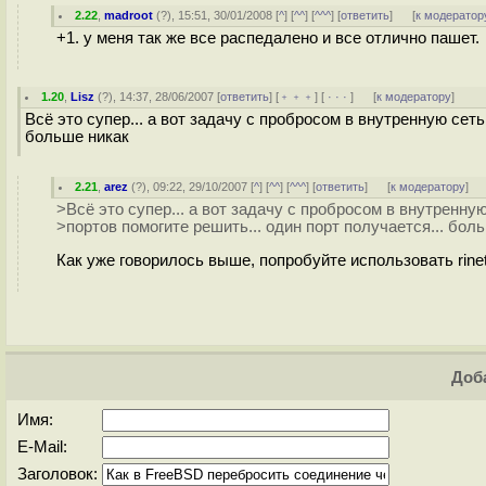
2.22
,
madroot
(
?
), 15:51, 30/01/2008 [
^
] [
^^
] [
^^^
] [
ответить
]
[
к модератор
+1. у меня так же все распедалено и все отлично пашет.
1.20
,
Lisz
(
?
), 14:37, 28/06/2007 [
ответить
] [
﹢﹢﹢
] [
· · ·
]
[
к модератору
]
Всё это супер... а вот задачу с пробросом в внутренную сеть
больше никак
2.21
,
arez
(
?
), 09:22, 29/10/2007 [
^
] [
^^
] [
^^^
] [
ответить
]
[
к модератору
]
>Всё это супер... а вот задачу с пробросом в внутренну
>портов помогите решить... один порт получается... бол
Как уже говорилось выше, попробуйте использовать rine
Доба
Имя:
E-Mail:
Заголовок: