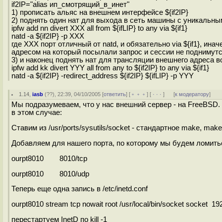
if2IP="alias ип_смотрящий_в_инет"
1) прописать альяс на внешнем интерфейсе ${if2IP}
2) поднять один нат для выхода в сеть машины с уникальн
ipfw add nn divert XXX all from ${ifLIP} to any via ${if1}
natd -a ${if2IP} -p XXX
где XXX порт отличный от natd, и обязательно via ${if1}, ин
адресом на который посылали запрос и сессии не поднимутся
3) и наконец поднять нат для трансляции внешнего адреса в
ipfw add kk divert YYY all from any to ${if2IP} to any via ${if1}
natd -a ${if2IP} -redirect_address ${if2IP} ${ifLIP} -p YYY
1.14
,
iasb
(
??
), 22:39, 04/10/2005 [
ответить
] [
﹢﹢﹢
] [
· · ·
]
[
к модератору
]
Мы подразумеваем, что у нас внешний сервер - на FreeBSD.
в этом случае:
Ставим из /usr/ports/sysutils/socket - стандартное make, make 
Добавляем для нашего порта, по которому мы будем ломитьс
ourpt8010 8010/tcp
ourpt8010 8010/udp
Теперь еще одна запись в /etc/inetd.conf
ourpt8010 stream tcp nowait root /usr/local/bin/socket socket 1
перестартуем InetD по kill -1