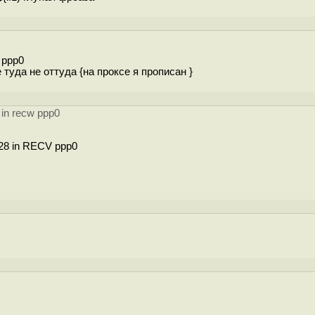
w ppp0
туда не оттуда {на проксе я прописан }
 in recw ppp0
128 in RECV ppp0