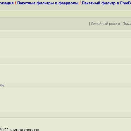
тизация
/
Пакетные фильтры и фаерволы
/
Пакетный фильтр в FreeBS
[
Линейный режим
|
Пока
ору
]
 ${if1) глупая фроаза