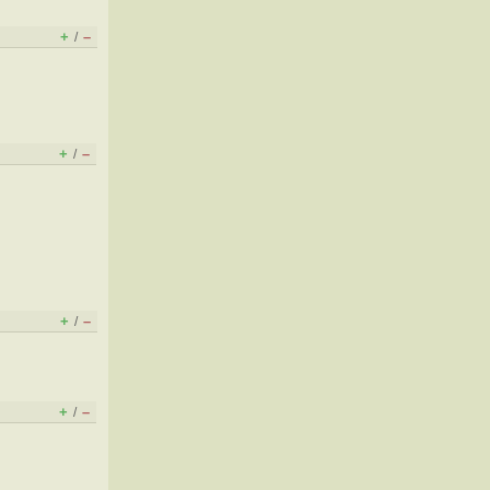
+
–
/
+
–
/
+
–
/
+
–
/