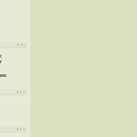
+
–
/
с
у
лиас
+
–
/
+
–
/