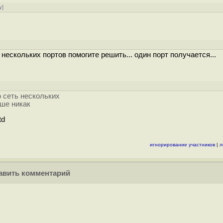
у
]
 нескольких портов помогите решить... один порт получается...
ю сеть нескольких
ьше никак
td
игнорирование участников
|
л
вить комментарий