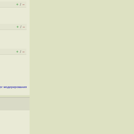
+
–
/
+
–
/
+
–
/
ог модерирования