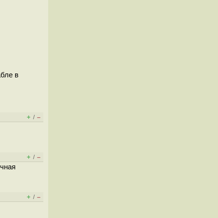
абле в
+
–
/
+
–
/
ичная
+
–
/