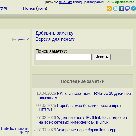
Профиль:
Аноним
(
вход
|
регистрация
)
неRU
opennet.me
РУМ
Поиск
(
теги
)
Добавить заметку
Версия для печати
[
исправить
]
Поиск заметки:
Последние заметки
-
19.04.2026
PKI с аппаратным TRNG за 10 дней при
помощи AI
-
09.03.2026
Борьба с web-ботами через запрет
HTTP/1.1
-
27.02.2026
Удаление всех IPv6 link-local адресов
на всех сетевых интерфейсах в Linux
rt
,
interface
,
subnet
,
-
27.01.2026
Ускорение пересборки llama.cpp
ip
,
tcp