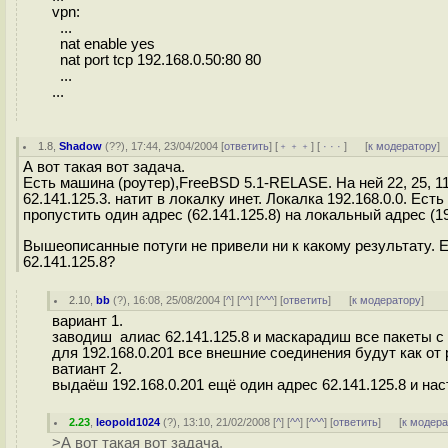
vpn:
...
nat enable yes
nat port tcp 192.168.0.50:80 80
...
...
1.8
,
Shadow
(
??
), 17:44, 23/04/2004 [
ответить
] [
﹢﹢﹢
] [
· · ·
]
[
к модератору
]
А вот такая вот задача.
Есть машина (роутер),FreeBSD 5.1-RELASE. На ней 22, 25, 110
62.141.125.3. натит в локалку инет. Локалка 192.168.0.0. Е
пропустить один адрес (62.141.125.8) на локальный адрес (19
Вышеописанные потуги не привели ни к какому результату. 
62.141.125.8?
2.10
,
bb
(
?
), 16:08, 25/08/2004 [
^
] [
^^
] [
^^^
] [
ответить
]
[
к модератору
]
вариант 1.
заводиш алиас 62.141.125.8 и маскарадиш все пакеты с 
для 192.168.0.201 все внешние соединения будут как от
ватиант 2.
выдаёш 192.168.0.201 ещё один адрес 62.141.125.8 и настр
2.23
,
leopold1024
(
?
), 13:10, 21/02/2008 [
^
] [
^^
] [
^^^
] [
ответить
]
[
к модер
>А вот такая вот задача.