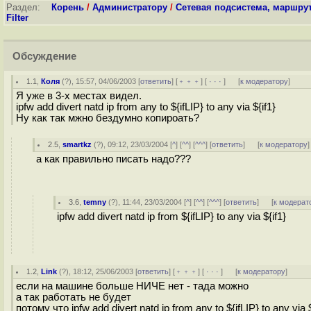
Раздел:
Корень
/
Администратору
/
Сетевая подсистема, маршру
Filter
Обсуждение
1.1
,
Коля
(
?
), 15:57, 04/06/2003 [
ответить
] [
﹢﹢﹢
] [
· · ·
]
[
к модератору
]
Я уже в 3-х местах видел.
ipfw add divert natd ip from any to ${ifLIP} to any via ${if1}
Ну как так мжно бездумно копироать?
2.5
,
smartkz
(
?
), 09:12, 23/03/2004 [
^
] [
^^
] [
^^^
] [
ответить
]
[
к модератору
]
а как правильно писать надо???
3.6
,
temny
(
?
), 11:44, 23/03/2004 [
^
] [
^^
] [
^^^
] [
ответить
]
[
к модерат
ipfw add divert natd ip from ${ifLIP} to any via ${if1}
1.2
,
Link
(
?
), 18:12, 25/06/2003 [
ответить
] [
﹢﹢﹢
] [
· · ·
]
[
к модератору
]
если на машине больше НИЧЕ нет - тада можно
а так работать не будет
потому что ipfw add divert natd ip from any to ${ifLIP} to any via