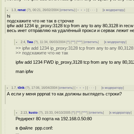
1.3
,
renat
(
?
), 00:21, 26/02/2004 [
ответить
] [
﹢﹢﹢
] [
· · ·
]
[
к модератору
]
hi
подскажите что не так в строчке
ipfw add 1234 ip_proxy:3128 tcp from any to any 80,3128 in rec
весь инет отправляю на удалённый прокси и сервак лежит не 
2.4
,
Тма
(
?
), 11:34, 06/03/2004 [
^
] [
^^
] [
^^^
] [
ответить
]
[
к модератору
]
>> ipfw add 1234 ip_proxy:3128 tcp from any to any 80,3128
>> подскажите что не так
ipfw add 1234 FWD ip_proxy,3128 tcp from any to any 80,3
man ipfw
1.7
,
t0rik
(
?
), 17:06, 16/04/2004 [
ответить
] [
﹢﹢﹢
] [
· · ·
]
[
к модератору
]
А если у меня pppnat то как должны выглядеть строки?
2.13
,
kusto
(
?
), 15:33, 04/10/2005 [
^
] [
^^
] [
^^^
] [
ответить
]
[
к модератору
]
Редирект 80 порта на 192.168.0.50:80
в файле ppp.conf:
...