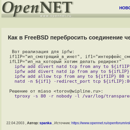
НОВ
Как в FreeBSD перебросить соединение ч
 Вот реализация для ipfw:

if1IP="ип_смотрящий_в_инет", if1="интерфейс_смо
  ipfw add divert natd tcp from any to ${if1IP} 80 via ${if1}

  ipfw add divert natd ip from any to ${ifLIP} to any via ${if1}

  ipfw add allow tcp from any to ${if1IP} 80 via any

22.04.2003 ,
Автор:
spanka
, Источник:
https://www.opennet.ru/openforum/vsl.