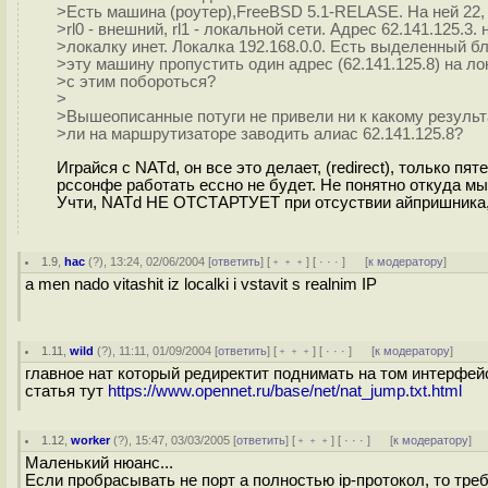
>Есть машина (роутер),FreeBSD 5.1-RELASE. На ней 22, 
>rl0 - внешний, rl1 - локальной сети. Адрес 62.141.125.3. 
>локалку инет. Локалка 192.168.0.0. Есть выделенный бл
>эту машину пропустить один адрес (62.141.125.8) на ло
>с этим побороться?
>
>Вышеописанные потуги не привели ни к какому результ
>ли на маршрутизаторе заводить алиас 62.141.125.8?
Играйся с NATd, он все это делает, (redirect), только пя
рссонфе работать ессно не будет. Не понятно откуда мы
Учти, NATd НЕ ОТСТАРТУЕТ при отсуствии айпришника, 
1.9
,
hac
(
?
), 13:24, 02/06/2004 [
ответить
] [
﹢﹢﹢
] [
· · ·
]
[
к модератору
]
a men nado vitashit iz localki i vstavit s realnim IP
1.11
,
wild
(
?
), 11:11, 01/09/2004 [
ответить
] [
﹢﹢﹢
] [
· · ·
]
[
к модератору
]
главное нат который редиректит поднимать на том интерфе
статья тут
https://www.opennet.ru/base/net/nat_jump.txt.html
1.12
,
worker
(
?
), 15:47, 03/03/2005 [
ответить
] [
﹢﹢﹢
] [
· · ·
]
[
к модератору
]
Маленький нюанс...
Если пробрасывать не порт а полностью ip-протокол, то тре