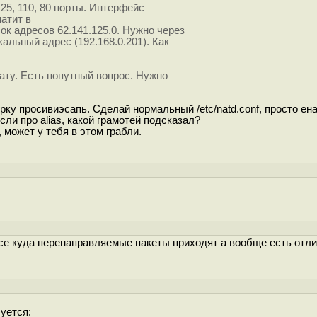
25, 110, 80 порты. Интерфейс
натит в
ок адресов 62.141.125.0. Нужно через
кальный адрес (192.168.0.201). Как
ату. Есть попутный вопрос. Нужно
терку просивиэсапь. Сделай нормальный /etc/natd.conf, просто ен
сли про alias, какой грамотей подсказал?
может у тебя в этом грабли.
йсе куда перенаправляемые пакеты приходят а вообще есть отл
буется: