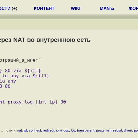
ОСТИ
(
+
)
КОНТЕНТ
WIKI
MAN'ы
ФО
ерез NAT во внутреннюю сеть
трящий_в_инет"

..
Ключи:
nat
,
ipf
,
connect
,
redirect
,
ipfw
,
qos
,
log
,
transparent
,
proxy
,
vi
,
freebsd
,
divert
,
po