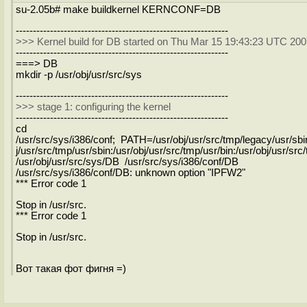
su-2.05b# make buildkernel KERNCONF=DB
--------------------------------------------------------------
>>> Kernel build for DB started on Thu Mar 15 19:43:23 UTC 20
--------------------------------------------------------------
===> DB
mkdir -p /usr/obj/usr/src/sys
--------------------------------------------------------------
>>> stage 1: configuring the kernel
--------------------------------------------------------------
cd
/usr/src/sys/i386/conf; PATH=/usr/obj/usr/src/tmp/legacy/usr/sbin
j/usr/src/tmp/usr/sbin:/usr/obj/usr/src/tmp/usr/bin:/usr/obj/usr/sr
/usr/obj/usr/src/sys/DB /usr/src/sys/i386/conf/DB
/usr/src/sys/i386/conf/DB: unknown option "IPFW2"
*** Error code 1
Stop in /usr/src.
*** Error code 1
Stop in /usr/src.
Вот такая фот фигня =)