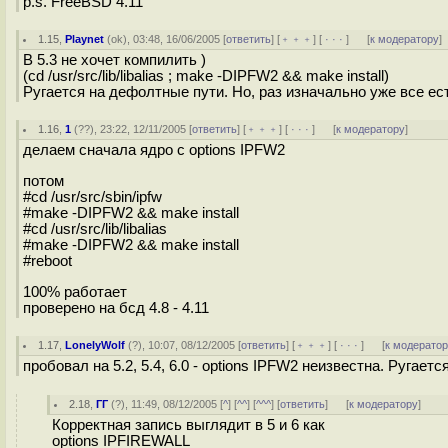
p.s. FreeBSD 4.11
1.15
,
Playnet
(
ok
), 03:48, 16/06/2005 [
ответить
] [
﹢﹢﹢
] [
· · ·
]
[
к модератору
]
В 5.3 не хочет компилить )
(cd /usr/src/lib/libalias ; make -DIPFW2 && make install)
Ругается на дефолтные пути. Но, раз изначально уже все есть
1.16
,
1
(
??
), 23:22, 12/11/2005 [
ответить
] [
﹢﹢﹢
] [
· · ·
]
[
к модератору
]
делаем сначала ядро с options IPFW2
потом
#cd /usr/src/sbin/ipfw
#make -DIPFW2 && make install
#cd /usr/src/lib/libalias
#make -DIPFW2 && make install
#reboot
100% работает
проверено на бсд 4.8 - 4.11
1.17
,
LonelyWolf
(
?
), 10:07, 08/12/2005 [
ответить
] [
﹢﹢﹢
] [
· · ·
]
[
к модерато
пробовал на 5.2, 5.4, 6.0 - options IPFW2 неизвестна. Ругаетс
2.18
,
ГГ
(
?
), 11:49, 08/12/2005 [
^
] [
^^
] [
^^^
] [
ответить
]
[
к модератору
]
Корректная запись выглядит в 5 и 6 как
options IPFIREWALL