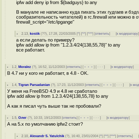
ipfw add deny ip from ${badguys} to any
В мануале не написанно куда пихать этих гудгаев и бэдг
сообразительность читателей) в rc.firewall или можно в 
firewall_script="/etc/ipgange"
2.13
,
kostik
(
??
), 17:28, 22/03/2005 [
^
] [
^^
] [
^^^
] [
ответить
]
[
к модератору
а если делать по примеру?
ipfw add allow ip from "1.2.3.4/24{138,55,78}" to any
все работает.
1.2
,
Moralez
(
?
), 16:52, 11/12/2003 [
ответить
] [
﹢﹢﹢
] [
· · ·
]
[
к модератору
]
В 4.7 ни у кого не работает, в 4.8 - OK.
1.4
,
Tigran Parsadanian
(
?
), 17:23, 11/12/2003 [
ответить
] [
﹢﹢﹢
] [
· · ·
]
[
к мо
У меня на FreeBSD 4.9 и 4.8 не сработало
ipfw add allow ip from 1.2.3.4/24{138,55,78} to any
А как я писал чуть выше так не пробовали?
1.5
,
Олег
(
?
), 10:33, 19/12/2003 [
ответить
] [
﹢﹢﹢
] [
· · ·
]
[
к модератору
]
А на 5.х по умолчанию ipfw2 cтоит?
2.10
,
Alexandr S. Yatulchik
(
?
), 16:40, 23/01/2004 [
^
] [
^^
] [
^^^
] [
ответить
]