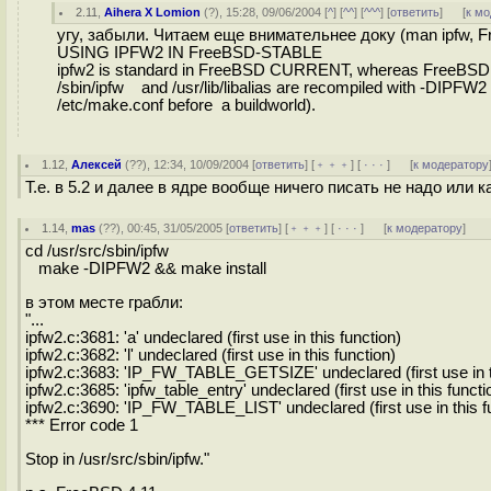
2.11
,
Aihera X Lomion
(
?
), 15:28, 09/06/2004 [
^
] [
^^
] [
^^^
] [
ответить
]
[
к м
угу, забыли. Читаем еще внимательнее доку (man ipfw, F
USING IPFW2 IN FreeBSD-STABLE
ipfw2 is standard in FreeBSD CURRENT, whereas FreeBSD ST
/sbin/ipfw and /usr/lib/libalias are recompiled with -DIP
/etc/make.conf before a buildworld).
1.12
,
Алексей
(
??
), 12:34, 10/09/2004 [
ответить
] [
﹢﹢﹢
] [
· · ·
]
[
к модератору
Т.е. в 5.2 и далее в ядре вообще ничего писать не надо или к
1.14
,
mas
(
??
), 00:45, 31/05/2005 [
ответить
] [
﹢﹢﹢
] [
· · ·
]
[
к модератору
]
cd /usr/src/sbin/ipfw
make -DIPFW2 && make install
в этом месте грабли:
"...
ipfw2.c:3681: 'a' undeclared (first use in this function)
ipfw2.c:3682: 'l' undeclared (first use in this function)
ipfw2.c:3683: 'IP_FW_TABLE_GETSIZE' undeclared (first use in t
ipfw2.c:3685: 'ipfw_table_entry' undeclared (first use in this functi
ipfw2.c:3690: 'IP_FW_TABLE_LIST' undeclared (first use in this f
*** Error code 1
Stop in /usr/src/sbin/ipfw."