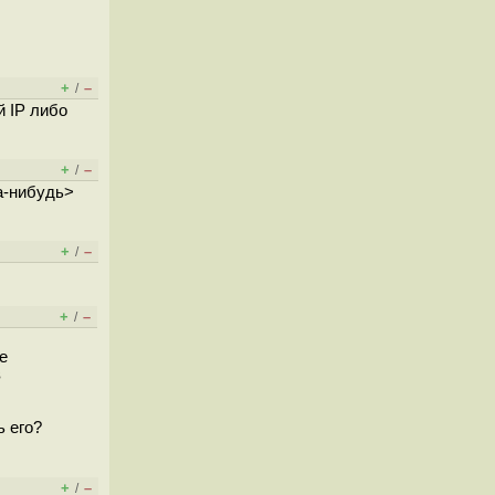
+
–
/
й IP либо
+
–
/
да-нибудь>
+
–
/
+
–
/
е
в
ь его?
+
–
/