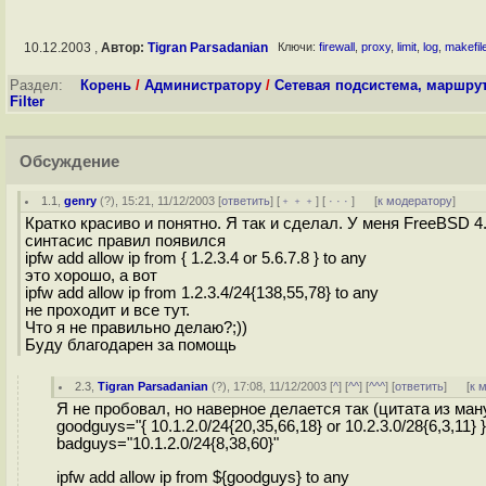
10.12.2003 ,
Автор:
Tigran Parsadanian
Ключи:
firewall
,
proxy
,
limit
,
log
,
makefil
Раздел:
Корень
/
Администратору
/
Сетевая подсистема, маршру
Filter
Обсуждение
1.1
,
genry
(
?
), 15:21, 11/12/2003 [
ответить
] [
﹢﹢﹢
] [
· · ·
]
[
к модератору
]
Кратко красиво и понятно. Я так и сделал. У меня FreeBSD 4
синтасис правил появился
ipfw add allow ip from { 1.2.3.4 or 5.6.7.8 } to any
это хорошо, а вот
ipfw add allow ip from 1.2.3.4/24{138,55,78} to any
не проходит и все тут.
Что я не правильно делаю?;))
Буду благодарен за помощь
2.3
,
Tigran Parsadanian
(
?
), 17:08, 11/12/2003 [
^
] [
^^
] [
^^^
] [
ответить
]
[
к 
Я не пробовал, но наверное делается так (цитата из ма
goodguys="{ 10.1.2.0/24{20,35,66,18} or 10.2.3.0/28{6,3,11} }
badguys="10.1.2.0/24{8,38,60}"
ipfw add allow ip from ${goodguys} to any