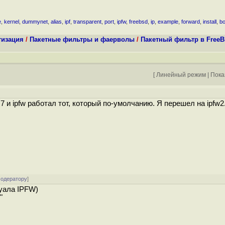
e
,
kernel
,
dummynet
,
alias
,
ipf
,
transparent
,
port
,
ipfw
,
freebsd
,
ip
,
example
,
forward
,
install
,
bo
тизация
/
Пакетные фильтры и фаерволы
/
Пакетный фильтр в FreeBS
[
Линейный режим
|
Пока
.7 и ipfw работал тот, который по-умолчанию. Я перешел на ipfw
модератору
]
нуала IPFW)
"