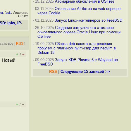
-
25.12.2025
Атомарные обновления в OSTree
-
03.11.2025
Отсеивание AI-ботов на web-сервере
ot
,
fault
/ Лицензия:
через Cookie
CC-BY
-
01.11.2025
Запуск Linux-контейнеров во FreeBSD
D: ipfw, IP-
-
26.10.2025
Создание загрузочного атомарно
обновляемого образа Oracle Linux при помощи
OSTree
зать все
|
RSS
]
-
19.09.2025
Сборка deb-пакета для решения
проблем с плагином nvim-cmp для neovim в
Debian 13
+
–
/
-
09.09.2025
Запуск KDE Plasma 6 с Wayland во
2. Новый
FreeBSD
RSS
|
Следующие 15 записей >>
+
–
/