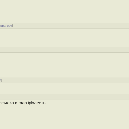
дератору
]
у
]
ссылка в man ipfw есть.