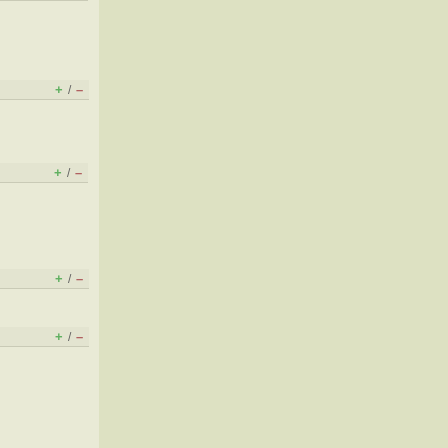
+
–
/
+
–
/
+
–
/
+
–
/