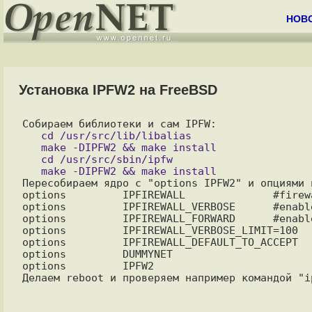
НОВ
Установка IPFW2 на FreeBSD
   cd /usr/src/lib/libalias

   make -DIPFW2 && make install

   cd /usr/src/sbin/ipfw

Пересобираем ядро с "options IPFW2" и опциями п
options         IPFIREWALL              #firewa
options         IPFIREWALL_VERBOSE      #enabl
options         IPFIREWALL_FORWARD      #enabl
options         IPFIREWALL_VERBOSE_LIMIT=100  
options         IPFIREWALL_DEFAULT_TO_ACCEPT  
options         DUMMYNET

options         IPFW2
