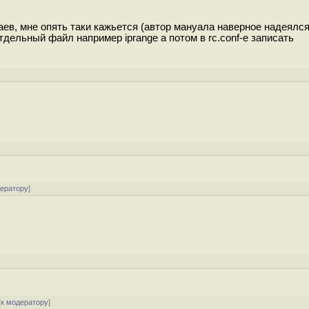
аев, мне опять таки кажьется (автор мануала наверное надеялся
отдельный файл например iprange а потом в rc.conf-е записать
]
дератору
]
[
к модератору
]