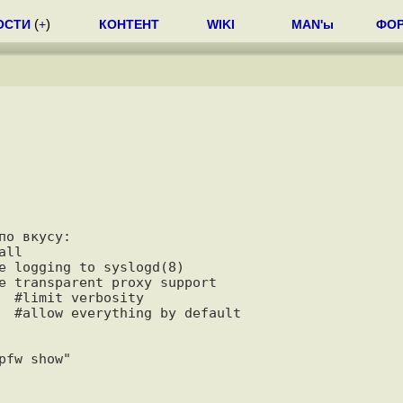
ОСТИ
(
+
)
КОНТЕНТ
WIKI
MAN'ы
ФО
о вкусу:

ll

e logging to syslogd(8)

e transparent proxy support

  #limit verbosity

  #allow everything by default
