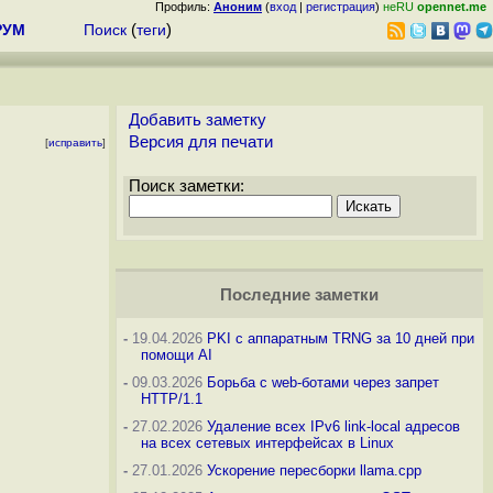
Профиль:
Аноним
(
вход
|
регистрация
)
неRU
opennet.me
РУМ
Поиск
(
теги
)
Добавить заметку
Версия для печати
[
исправить
]
Поиск заметки:
Последние заметки
-
19.04.2026
PKI с аппаратным TRNG за 10 дней при
помощи AI
-
09.03.2026
Борьба с web-ботами через запрет
HTTP/1.1
-
27.02.2026
Удаление всех IPv6 link-local адресов
на всех сетевых интерфейсах в Linux
-
27.01.2026
Ускорение пересборки llama.cpp