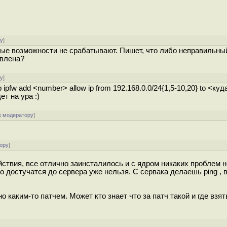
ру
]
вые возможности не срабатывают. Пишет, что либо неправильны
овлена?
ру
]
pfw add <number> allow ip from 192.168.0.0/24{1,5-10,20} to <ку
ет на ура :)
к модератору
]
ору
]
ствия, все отлично заинсталилось и с ядром никаких проблем н
о достучатся до сервера уже нельзя. С сервака делаешь ping , 
о каким-то патчем. Может кто знает что за патч такой и где взят