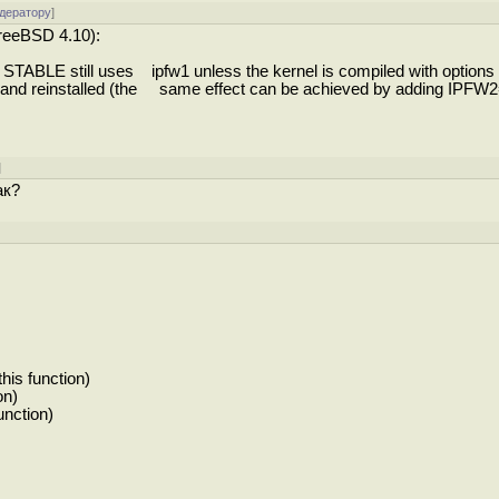
одератору
]
reeBSD 4.10):
ABLE still uses ipfw1 unless the kernel is compiled with options
FW2 and reinstalled (the same effect can be achieved by adding IPF
]
ак?
his function)
on)
unction)