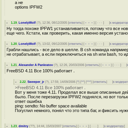
а не
options IPFW2
1.19
,
LonelyWolf
(
?
), 12:36, 08/12/2005 [
ответить
] [
﹢﹢﹢
] [
· · ·
]
[
к модерато
Ну тогда похоже IPFW1 устанавливается, потому что все но
еще чего. Кстати, как проверить, какая именно версия устан
1.20
,
LonelyWolf
(
?
), 13:02, 09/12/2005 [
ответить
] [
﹢﹢﹢
] [
· · ·
]
[
к модерато
Грабли нашлись - все дело в шелле. В csh команда напрмиер i
не отрабатывает, а если переключиться на sh или bash, то ид
1.21
,
Alexander A Pankratov
(
?
), 12:26, 20/03/2006 [
ответить
] [
﹢﹢﹢
] [
· · ·
]
[
FreeBSD 4.11 Все 100% работает .
2.22
,
Sweeper_jr
(
?
), 17:59, 14/09/2006 [
^
] [
^^
] [
^^^
] [
ответить
]
[
к модерат
>FreeBSD 4.11 Все 100% работает .
Вот у меня тоже 4.11. Проделал все выше описанные дей
было. После перезагрузки IPFW2 поднялся, но вот тольк
ответ ошибка
ping: sendto: No buffer space available
Погуглил немного, понял что это типа баг, и фиксить нужн
1.23
,
dmitry
(
??
), 14:44, 15/03/2007 [
ответить
] [
﹢﹢﹢
] [
· · ·
]
[
к модератору
]