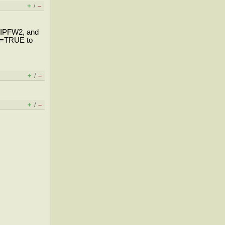
+
–
/
 IPFW2, and
W2=TRUE to
+
–
/
+
–
/