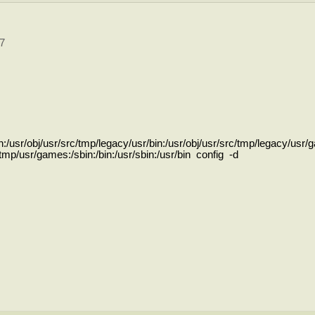
07
:/usr/obj/usr/src/tmp/legacy/usr/bin:/usr/obj/usr/src/tmp/legacy/usr/
c/tmp/usr/games:/sbin:/bin:/usr/sbin:/usr/bin config -d