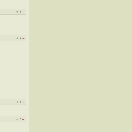
+
–
/
+
–
/
+
–
/
+
–
/