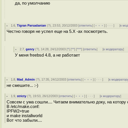
да, по умолчанию
1.6
,
Tigran Parsadanian
(
?
), 23:53, 20/12/2003 [
ответить
] [
﹢﹢﹢
] [
· · ·
]
[
к мо
Честно говоря не успел еще на 5.X -ах посмотреть.
2.7
,
genry
(
?
), 14:28, 24/12/2003 [
^
] [
^^
] [
^^^
] [
ответить
]
[
к модератору
]
У меня freebsd 4.8, а не работает
1.8
,
Mad_Admin
(
?
), 17:35, 24/12/2003 [
ответить
] [
﹢﹢﹢
] [
· · ·
]
[
к модератор
не смешите... :-)
1.9
,
stricty
(
?
), 19:53, 26/12/2003 [
ответить
] [
﹢﹢﹢
] [
· · ·
]
[
к модератору
]
Совсем с ума сошли.... Читаем внимательно доку, на котору 
В /etc/make.conf:
IPFW2=true
и make installworld
Вот что забыли....