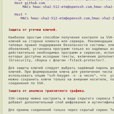
   Host github.com

   Host *

Защита от утечки ключей.
Наиболее простым способом получения контроля за SSH-
ключей на стороне клиента или сервера. Рекомендации 
типовых правил поддержания безопасности системы: опе
обновлений, установка программ только из надёжных ис
действительно необходимых программ и сервисов, испол
которых доступны исходные тексты, включение дополнит
(Grsecurity, сборка с флагом -fstack-protector).

Для защиты ключей следует выбрать надёжный пароль до
ключей. При формировании ключа для увеличения числа 
использовать опцию "ssh-keygen -o -a число", что  ус
можно сохранить ключи только на внешнем носителе, по
соединения по SSH.

Защита от анализа транзитного трафика.
SSH-сервер можно настроить в виде скрытого сервиса T
добавит дополнительный слой шифрования и аутентифика
Для приема соединений только через скрытый сервис To