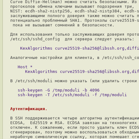
Curve Diffie-Hellman) можно считать безопасными. Из 
протоколов обмена ключами вызывают подозрения три,  
NIST: ecdh-sha2-nistp256, ecdh-sha2-nistp384, ecdh-s
заслуживающими полного доверия также можно считать п
потенциально проблемный SHA1. Протоколы curve25519-s
 пока не вызывают сомнений в безопасности.

Для использования только заслуживающих доверия прото
/etc/ssh/sshd_config  для сервера следует указать:

Аналогичные настройки для клиента, в /etc/ssh/ssh_co
   Host *

В /etc/ssh/moduli можно указать (или удалить строки 
   ssh-keygen -G /tmp/moduli -b 4096

Аутентификация.
В SSH поддерживается четыре алгоритма аутентификации
ECDSA,  Ed25519 и RSA. ECDSA завязан на технологиях 
отключен. К сожалению, если просто удалить ключ ECDS
сгенерирован, поэтому можно воспользоваться обходным
нерабочую символическую ссылку, которая помешает сге