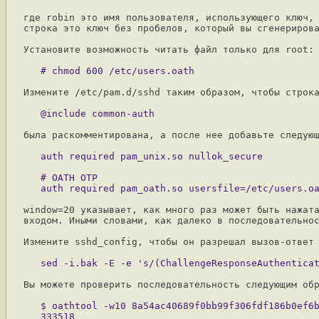
где robin это имя пользователя, использующего ключ, 
строка это ключ без пробелов, который вы сгенерирова
Установите возможность читать файл только для root:

Измените /etc/pam.d/sshd таким образом, чтобы строка
была раскомментирована, а после нее добавьте следующ
   # OATH OTP

window=20 указывает, как много раз может быть нажата
входом. Иными словами, как далеко в последовательнос
Измените sshd_config, чтобы он разрешал вызов-ответ 
Вы можете проверить последовательность следующим обр
   $ oathtool -w10 8a54ac40689f0bb99f306fdf186b0ef6b
   333518
