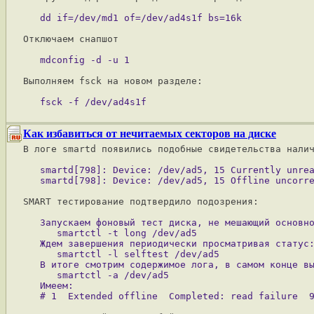
Отключаем снапшот

Выполняем fsck на новом разделе:

Как избавиться от нечитаемых секторов на диске
В логе smartd появились подобные свидетельства налич
   smartd[798]: Device: /dev/ad5, 15 Currently unrea
SMART тестирование подтвердило подозрения:

   Запускаем фоновый тест диска, не мешающий основно
      smartctl -t long /dev/ad5

   Ждем завершения периодически просматривая статус:
      smartctl -l selftest /dev/ad5

   В итоге смотрим содержимое лога, в самом конце вы
      smartctl -a /dev/ad5

   Имеем:
