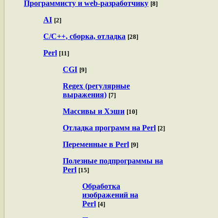
Программисту и web-разработчику
[8]
AI
[2]
C/C++, сборка, отладка
[28]
Perl
[11]
CGI
[9]
Regex (регулярные
выражения)
[7]
Массивы и Хэши
[10]
Отладка программ на Perl
[2]
Переменные в Perl
[9]
Полезные подпрограммы на
Perl
[15]
Обработка
изображений на
Perl
[4]