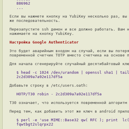
   886962

Если вы нажмете кнопку на YubiKey несколько раз, вы 
же последовательность.

Перезапустите ssh демон и все должно работать. Вам н
нажимаете на кнопку YubiKey.

Настройка Google Authenticator
Это будет аварийным входом на случай, если вы потеря
повременной счетчик TOTP вместо счетчика на основе п
Для начала сгенерируйте случайный десятибайтовый клю
   $ head -c 1024 /dev/urandom | openssl sha1 | tail
Добавьте строку в /etc/users.oath:

T30 означает, что используется повременной алгоритм 
Перед тем, как добавить этот же ключ в android прило
   $ perl -e 'use MIME::Base32 qw( RFC ); print  lc(