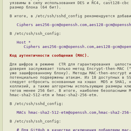
уязвимы в силу использования DES и RC4, cast128-cbc 
размер блока (64 бит).

В итоге, в /etc/ssh/sshd_config рекомендуется добави
В /etc/ssh/ssh_config:

   Host *

Код аутентичности сообщения (MAC).
Для шифров в режиме  CTR для гарантирования  целостн
доверия заслуживает только метод Encrypt-then-MAC ("
уже зашифрованному блоку). Методы MAC-then-encrypt и
потенциально подвержены атакам. Из 18 доступных в SS
следует отбросить основанные на хэшах  MD5 и SHA1, н
коллизий, а также алгоритмы использующие размеры клю
тегов менее 256 бит. В итоге, наиболее безопасными M
hmac-sha2-512-etm и hmac-sha2-256-etm.

В /etc/ssh/sshd_config:

В /etc/ssh/ssh_config:

   # Для GitHub в качестве исключения добавляем mac-