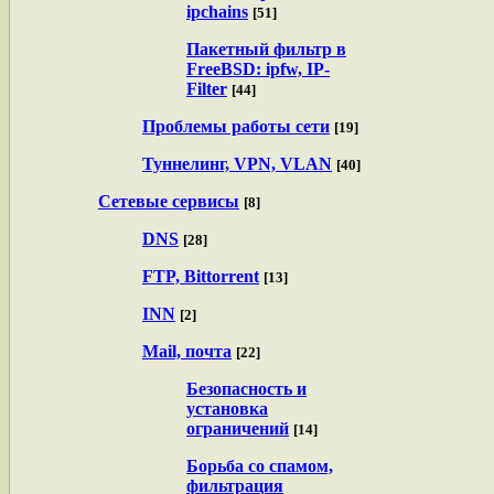
ipchains
[51]
Пакетный фильтр в
FreeBSD: ipfw, IP-
Filter
[44]
Проблемы работы сети
[19]
Туннелинг, VPN, VLAN
[40]
Сетевые сервисы
[8]
DNS
[28]
FTP, Bittorrent
[13]
INN
[2]
Mail, почта
[22]
Безопасность и
установка
ограничений
[14]
Борьба со спамом,
фильтрация