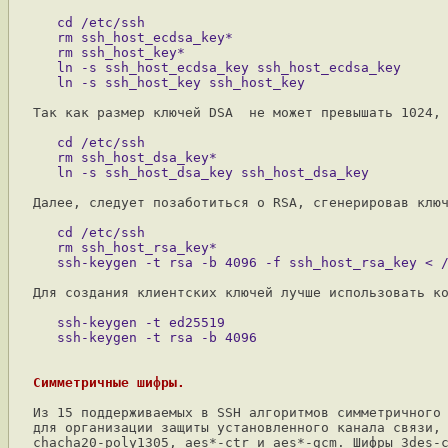
   cd /etc/ssh

   rm ssh_host_ecdsa_key*

   rm ssh_host_key*

   ln -s ssh_host_ecdsa_key ssh_host_ecdsa_key

Так как размер ключей DSA  не может превышать 1024, 
   cd /etc/ssh

   rm ssh_host_dsa_key*

Далее, следует позаботиться о RSA, сгенерировав ключ
   cd /etc/ssh

   rm ssh_host_rsa_key*

Для создания клиентских ключей лучше использовать ко
   ssh-keygen -t ed25519

Симметричные шифры.
Из 15 поддерживаемых в SSH алгоритмов симметричного 
для организации защиты установленного канала связи, 
chacha20-poly1305, aes*-ctr и aes*-gcm. Шифры 3des-c