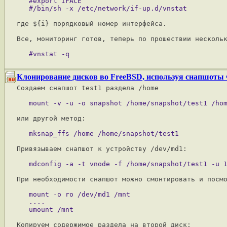
   #export IFACE

где ${i} порядковый номер интерфейса.

Все, мониторинг готов, теперь по прошествии нескольк
Клонирование дисков во FreeBSD, используя снапшоты
Создаем снапшот test1 раздела /home

или другой метод:

Привязываем снапшот к устройству /dev/md1:

При необходимости снапшот можно смонтировать и посмо
   mount -o ro /dev/md1 /mnt

   ....

Копируем содержимое раздела на второй диск:
