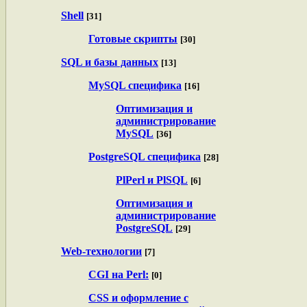
Shell
[31]
Готовые скрипты
[30]
SQL и базы данных
[13]
MySQL специфика
[16]
Оптимизация и
администрирование
MySQL
[36]
PostgreSQL специфика
[28]
PlPerl и PlSQL
[6]
Оптимизация и
администрирование
PostgreSQL
[29]
Web-технологии
[7]
CGI на Perl:
[0]
CSS и оформление с