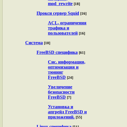
mod_rewrite
[18]
Прокси сервер Squid
[16]
ACL, ограничения
трафика и
пользователей
[16]
Система
[10]
FreeBSD специфика
[61]
Сис. информация,
оптимизация и
тюнинг
FreeBSD
[24]
Увеличение
безопасности
FreeBSD
[7]
Установка и
апгрейд FreeBSD и
приложений.
[55]
Linux специфика
[51]