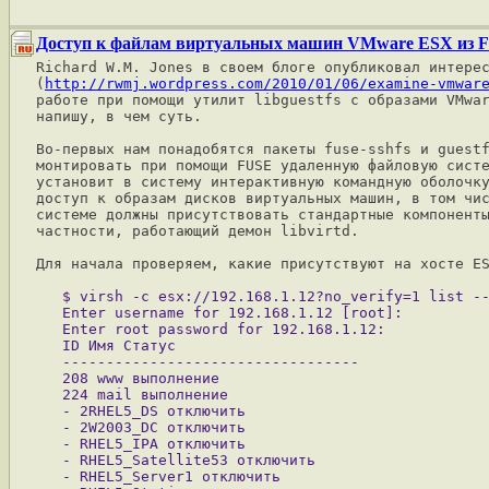
Доступ к файлам виртуальных машин VMware ESX из F
Richard W.M. Jones в своем блоге опубликовал интерес
(
http://rwmj.wordpress.com/2010/01/06/examine-vmwar
работе при помощи утилит libguestfs с образами VMwar
напишу, в чем суть.

Во-первых нам понадобятся пакеты fuse-sshfs и guestf
монтировать при помощи FUSE удаленную файловую систе
установит в систему интерактивную командную оболочку
доступ к образам дисков виртуальных машин, в том чис
системе должны присутствовать стандартные компоненты
частности, работающий демон libvirtd.

Для начала проверяем, какие присутствуют на хосте ES
   $ virsh -c esx://192.168.1.12?no_verify=1 list --
   Enter username for 192.168.1.12 [root]:

   Enter root password for 192.168.1.12:

   ID Имя Статус

   ----------------------------------

   208 www выполнение

   224 mail выполнение

   - 2RHEL5_DS отключить

   - 2W2003_DC отключить

   - RHEL5_IPA отключить

   - RHEL5_Satellite53 отключить

   - RHEL5_Server1 отключить
