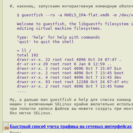
И, наконец, запускаем интерактивную командную оболоч
   Welcome to guestfish, the libguestfs filesystem i
   Type: 'help' for help with commands

   > ll /

   total 192

   drwxr-xr-x. 22 root root 4096 Oct 24 07:47 .

   dr-xr-xr-x 29 root root 0 Jan 8 12:59 ..

   drwxr-xr-x. 2 root root 4096 Oct 7 15:07 bin

   drwxr-xr-x. 2 root root 4096 Oct 7 13:45 boot

   drwxr-xr-x. 4 root root 4096 Oct 7 13:45 dev

   drwxr-xr-x. 93 root root 12288 Oct 24 07:47 etc

   drwxr-xr-x. 2 root root 4096 Oct 7 13:45 home

Ну, а дальше man guestfish и help для списка команд 
машин с включенным SELinux крайне желательно использ
при попытке записи файлов вы можете создать при монт
Быстрый способ учета трафика на сетевых интерфейсах
Дано:
