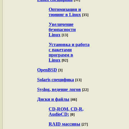
Оптимизация и
тюнинг в Linux
[35]
Увеличение
безопасности
Linux
[13]
Установка и работа
с пакетами
программ в
Linux
[92]
OpenBSD
[3]
Solaris специфика
[13]
Syslog, ведение логов
[22]
Диски и файлы
[46]
CD-ROM, CD-R,
AudioCD:
[0]
RAID массивы
[27]