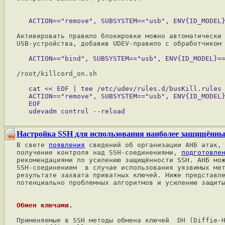
Активировать правило блокировки можно автоматически 
USB-устройства, добавив UDEV-правило с обработчиком 
/root/killcord_on.sh

   cat << EOF | tee /etc/udev/rules.d/busKill.rules

   ACTION=="remove", SUBSYSTEM=="usb", ENV{ID_MODEL}
   EOF

Настройка SSH для использования наиболее защищённ
В свете 
появления
 сведений об организации АНБ атак, 
получение контроля над SSH-соединениями, 
подготовле
рекомендациями по усилению защищённости SSH. АНБ мож
SSH-соединением  в случае использования уязвимых мет
результате захвата приватных ключей. Ниже представле
потенциально проблемных алгоритмов и усилению защиты
Обмен ключами.
Применяемые в SSH методы обмена ключей  DH (Diffie-H