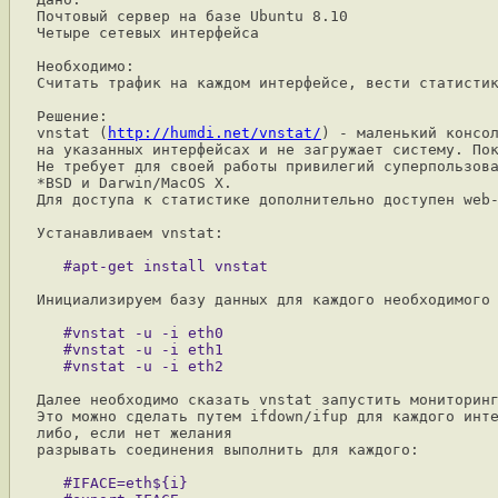
Почтовый сервер на базе Ubuntu 8.10

Четыре сетевых интерфейса

Необходимо:

Считать трафик на каждом интерфейсе, вести статистик
Решение:

vnstat (
http://humdi.net/vnstat/
) - маленький консол
на указанных интерфейсах и не загружает систему. Пок
Не требует для своей работы привилегий суперпользова
*BSD и Darwin/MacOS X.

Для доступа к статистике дополнительно доступен web-
Устанавливаем vnstat:

Инициализируем базу данных для каждого необходимого 
   #vnstat -u -i eth0

   #vnstat -u -i eth1

Далее необходимо сказать vnstat запустить мониторинг
Это можно сделать путем ifdown/ifup для каждого инте
либо, если нет желания 

разрывать соединения выполнить для каждого:

   #IFACE=eth${i}
