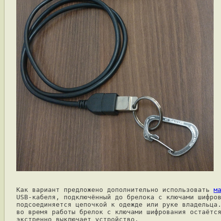
Как вариант предложено дополнительно использовать 
м
USB-кабеля, подключённый до брелока с ключами шифров
подсоединяется цепочкой к одежде или руке владельца.
во время работы брелок с ключами шифрования остаётся
экстренно выключает устройство.
