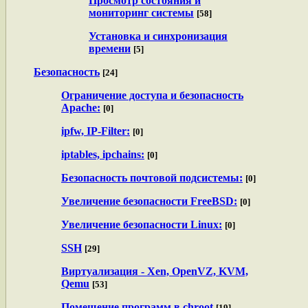
Просмотр состояния и
мониторинг системы
[58]
Установка и синхронизация
времени
[5]
Безопасность
[24]
Ограничение доступа и безопасность
Apache:
[0]
ipfw, IP-Filter:
[0]
iptables, ipchains:
[0]
Безопасность почтовой подсистемы:
[0]
Увеличение безопасности FreeBSD:
[0]
Увеличение безопасности Linux:
[0]
SSH
[29]
Виртуализация - Xen, OpenVZ, KVM,
Qemu
[53]
Помещение программ в chroot
[19]