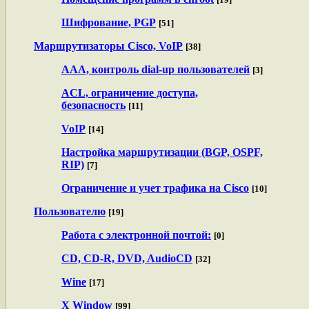
Шифрование, PGP
[51]
Маршрутизаторы Cisco, VoIP
[38]
AAA, контроль dial-up пользователей
[3]
ACL, ограничение доступа,
безопасность
[11]
VoIP
[14]
Настройка маршрутизации (BGP, OSPF,
RIP)
[7]
Ограничение и учет трафика на Cisco
[10]
Пользователю
[19]
Работа с электронной почтой:
[0]
CD, CD-R, DVD, AudioCD
[32]
Wine
[17]
X Window
[99]