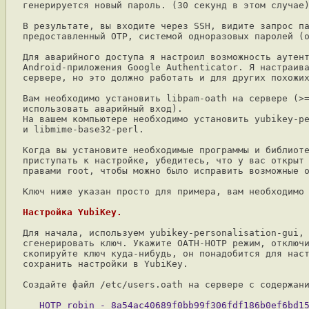
генерируется новый пароль. (30 секунд в этом случае)
В результате, вы входите через SSH, видите запрос па
предоставленный OTP, системой одноразовых паролей (o
Для аварийного доступа я настроил возможность аутент
Android-приложения Google Authenticator. Я настраива
сервере, но это должно работать и для других похожих
Вам необходимо установить libpam-oath на сервере (>=
использовать аварийный вход).

На вашем компьютере необходимо установить yubikey-pe
и libmime-base32-perl.

Когда вы установите необходимые программы и библиоте
приступать к настройке, убедитесь, что у вас открыт 
правами root, чтобы можно было исправить возможные о
Ключ ниже указан просто для примера, вам необходимо 
Настройка YubiKey.
Для начала, используем yubikey-personalisation-gui, 
сгенерировать ключ. Укажите OATH-HOTP режим, отключи
скопируйте ключ куда-нибудь, он понадобится для наст
сохранить настройки в YubiKey.

Создайте файл /etc/users.oath на сервере с содержани