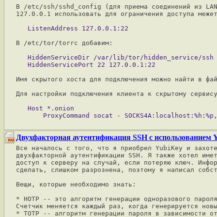
В /etc/ssh/sshd_config (для приема соединений из LAN
127.0.0.1 использовать для ограничения доступа межет
В /etc/tor/torrc добавим:

   HiddenServiceDir /var/lib/tor/hidden_service/ssh

Имя скрытого хоста для подключения можно найти в фай
Для настройки подключения клиента к скрытому сервису
   Host *.onion

Двухфакторная аутентификация SSH с использованием 
Все началось с того, что я приобрел YubiKey и захоте
двухфакторной аутентификации SSH. Я также хотел имет
доступ к серверу на случай, если потеряю ключ. Инфор
сделать, слишком разрознена, поэтому я написал собст
Вещи, которые необходимо знать:

* HOTP -- это алгоритм генерации одноразового пароля
Счетчик меняется каждый раз, когда генерируется новы
* TOTP -- алгоритм генерации пароля в зависимости от