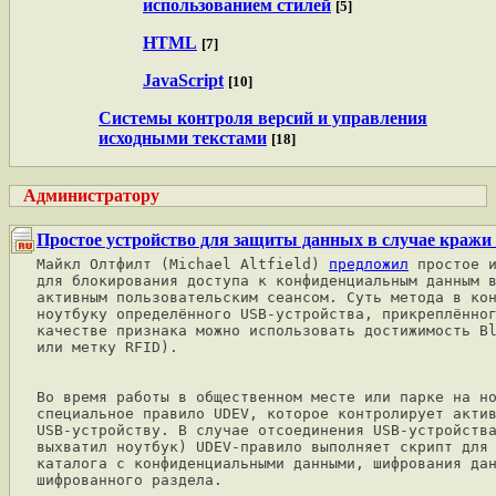
использованием стилей
[5]
HTML
[7]
JavaScript
[10]
Системы контроля версий и управления
исходными текстами
[18]
Администратору
Простое устройство для защиты данных в случае кражи
Майкл Олтфилт (Michael Altfield) 
предложил
 простое и
для блокирования доступа к конфиденциальным данным в
активным пользовательским сеансом. Суть метода в кон
ноутбуку определённого USB-устройства, прикреплённог
качестве признака можно использовать достижимость Bl
или метку RFID).

Во время работы в общественном месте или парке на но
специальное правило UDEV, которое контролирует актив
USB-устройству. В случае отсоединения USB-устройства
выхватил ноутбук) UDEV-правило выполняет скрипт для 
каталога с конфиденциальными данными, шифрования дан
шифрованного раздела.
