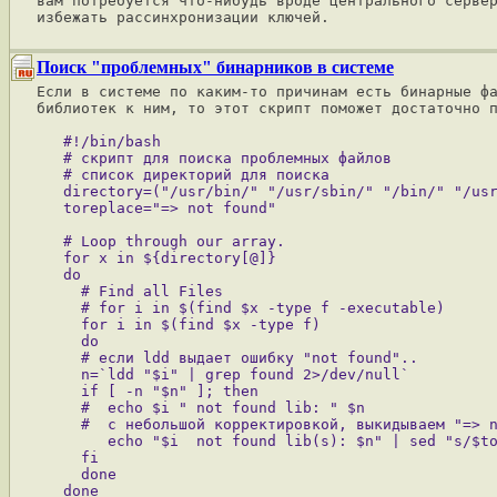
вам потребуется что-нибудь вроде центрального сервер
Поиск "проблемных" бинарников в системе
Если в системе по каким-то причинам есть бинарные фа
библиотек к ним, то этот скрипт поможет достаточно п
   #!/bin/bash

   # скрипт для поиска проблемных файлов

   # список директорий для поиска

   directory=("/usr/bin/" "/usr/sbin/" "/bin/" "/usr
   # Loop through our array.

   for x in ${directory[@]}

   do

     # Find all Files

     # for i in $(find $x -type f -executable)

     for i in $(find $x -type f)

     do

     # если ldd выдает ошибку "not found".. 

     n=`ldd "$i" | grep found 2>/dev/null`

     if [ -n "$n" ]; then

     #  echo $i " not found lib: " $n

     #  с небольшой корректировкой, выкидываем "=> n
        echo "$i  not found lib(s): $n" | sed "s/$to
     fi

     done
