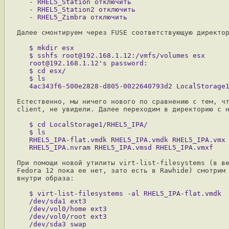
   - RHEL5_Station отключить

   - RHEL5_Station2 отключить

Далее смонтируем через FUSE соответствующую директор
   $ mkdir esx

   $ sshfs root@192.168.1.12:/vmfs/volumes esx

   root@192.168.1.12's password:

   $ cd esx/

   $ ls

Естественно, мы ничего нового по сравнению с тем, чт
client, не увидели. Далее переходим в директорию с н
   $ cd LocalStorage1/RHEL5_IPA/

   $ ls

   RHEL5_IPA-flat.vmdk RHEL5_IPA.vmdk RHEL5_IPA.vmx 
При помощи новой утилиты virt-list-filesystems (в ве
Fedora 12 пока ее нет, зато есть в Rawhide) смотрим 
внутри образа:

   $ virt-list-filesystems -al RHEL5_IPA-flat.vmdk

   /dev/sda1 ext3

   /dev/vol0/home ext3

   /dev/vol0/root ext3
