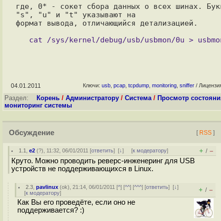
где, 0* - сокет сбора данных о всех шинах. Букв
"s", "u" и "t" указывают на

формат вывода, отличающийся детализацией.

04.01.2011
Ключи:
usb
,
pcap
,
tcpdump
,
monitoring
,
sniffer
/ Лицензи
Раздел:
Корень
/
Администратору
/
Система
/
Просмотр состояни
мониторинг системы
Обсуждение
[
RSS
]
+
–
1.1
,
e2
(
?
), 11:32, 06/01/2011 [
ответить
]
[
↓
] [
к модератору
]
/
Круто. Можно проводить реверс-инженеринг для USB
устройств не поддерживающихся в Linux.
2.3
,
pavlinux
(
ok
), 21:14, 06/01/2011 [
^
] [
^^
] [
^^^
] [
ответить
]
[
↓
]
+
–
/
[
к модератору
]
Как Вы его проведёте, если оно не
поддерживается? :)