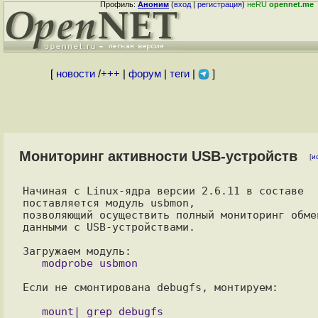
Профиль:
Аноним
(
вход
|
регистрация
)
неRU
opennet.me
[
новости
/
+++
|
форум
|
теги
|
]
Мониторинг активности USB-устройств
[
и
Начиная с Linux-ядра версии 2.6.11 в составе 
поставляется модуль usbmon,

позволяющий осуществить полный мониторинг обмен
данными с USB-устройствами.

Если не смонтирована debugfs, монтируем:

   mount| grep debugfs  
