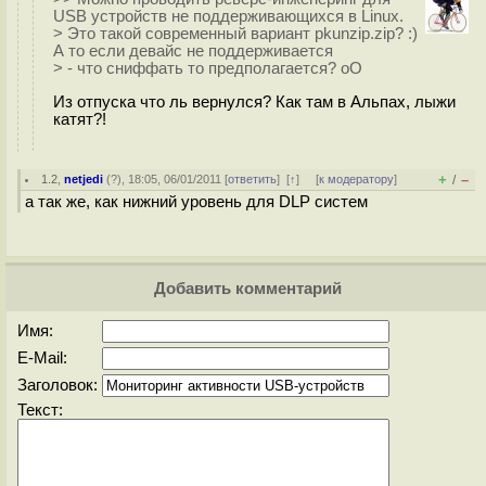
USB устройств не поддерживающихся в Linux.
> Это такой современный вариант pkunzip.zip? :)
А то если девайс не поддерживается
> - что сниффать то предполагается? oO
Из отпуска что ль вернулся? Как там в Альпах, лыжи
катят?!
+
–
1.2
,
netjedi
(
?
), 18:05, 06/01/2011 [
ответить
]
[
↑
] [
к модератору
]
/
а так же, как нижний уровень для DLP систем
Добавить комментарий
Имя:
E-Mail:
Заголовок:
Текст: