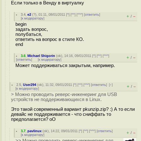
Если только в Венду в виртуалку
3.4
,
e2
(
?
), 01:11, 08/01/2011 [
^
] [
^^
] [
^^^
] [
ответить
]
+
–
/
[
к модератору
]
begin
задать вопрос,
полубаться,
ответить на вопрос в стиле КО.
end
3.6
,
Michael Shigorin
(
ok
), 14:16, 09/01/2011 [
^
] [
^^
] [
^^^
]
+
–
/
[
ответить
]
[
к модератору
]
Может поддерживаться закрытым, например.
2.5
,
User294
(
ok
), 11:32, 09/01/2011 [
^
] [
^^
] [
^^^
] [
ответить
]
[
↑
]
+
–
/
[
к модератору
]
> Можно проводить реверс-инженеринг для USB
устройств не поддерживающихся в Linux.
Это такой современный вариант pkunzip.zip? :) А то если
девайс не поддерживается - что сниффать то
предполагается? oO
3.7
,
pavlinux
(
ok
), 14:22, 09/01/2011 [
^
] [
^^
] [
^^^
] [
ответить
]
+
–
/
[
к модератору
]
>> Можно проводить реверс-инженеринг для