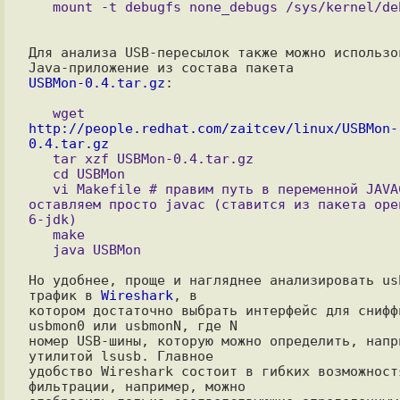
Для анализа USB-пересылок также можно использов
USBMon-0.4.tar.gz
   wget 
http://people.redhat.com/zaitcev/linux/USBMon-
0.4.tar.gz

   tar xzf USBMon-0.4.tar.gz

   cd USBMon

   vi Makefile # правим путь в переменной JAVAC, 
оставляем просто javac (ставится из пакета ope
6-jdk)

   make

Но удобнее, проще и нагляднее анализировать usb
трафик в 
Wireshark
, в

котором достаточно выбрать интерфейс для сниффи
usbmon0 или usbmonN, где N

номер USB-шины, которую можно определить, напри
утилитой lsusb. Главное

удобство Wireshark состоит в гибких возможностя
фильтрации, например, можно
