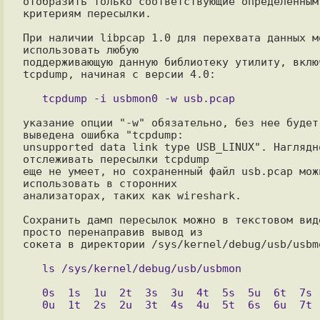
отобразить только соответствующие определенным 
критериям пересылки.

При наличии libpcap 1.0 для перехвата данных мо
использовать любую

поддерживающую данную библиотеку утилиту, включ
tcpdump, начиная с версии 4.0:

указание опции "-w" обязательно, без нее будет 
выведена ошибка "tcpdump:

unsupported data link type USB_LINUX". Наглядно
отслеживать пересылки tcpdump

еще не умеет, но сохраненный файл usb.pcap можн
использовать в сторонних

анализаторах, таких как wireshark.

Сохранить дамп пересылок можно в текстовом виде
просто перенаправив вывод из

сокета в директории /sys/kernel/debug/usb/usbmo
   0s  1s  1u  2t  3s  3u  4t  5s  5u  6t  7s  7u
