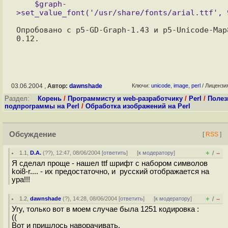
    $graph-
Опробовано с p5-GD-Graph-1.43 и p5-Unicode-Map
03.06.2004 ,
Автор:
dawnshade
Ключи:
unicode
,
image
,
perl
/ Лицензи
Раздел:
Корень
/
Программисту и web-разработчику
/
Perl
/
Полез
подпрограммы на Perl
/
Обработка изображений на Perl
Обсуждение
[
RSS
]
+
–
1.1
,
D.A.
(
??
), 12:47, 08/06/2004 [
ответить
]
[
к модератору
]
/
Я сделал проще - нашел ttf шрифт с набором символов
koi8-r.... - их предостаточно, и русский отображается на
ура!!!
+
–
1.2
,
dawnshade
(
?
), 14:28, 08/06/2004 [
ответить
]
[
к модератору
]
/
Угу, только вот в моем случае была 1251 кодировка :
((
Вот и пришлось наворачивать.