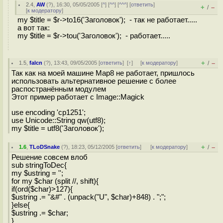
2.4
,
AW
(
?
), 16:30, 05/05/2005 [
^
] [
^^
] [
^^^
] [
ответить
]
+
–
/
[
к модератору
]
my $title = $r->to16('Заголовок'); - так не работает.....
а вот так:
my $title = $r->tou('Заголовок'); - работает.....
+
–
1.5
,
falcn
(
?
), 13:43, 09/05/2005 [
ответить
]
[
↑
] [
к модератору
]
/
Так как на моей машине Map8 не работает, пришлось
использовать альтернативное решение с более
распостранённым модулем
Этот пример работает с Image::Magick
use encoding 'cp1251';
use Unicode::String qw(utf8);
my $title = utf8('Заголовок');
+
–
1.6
,
TLoDSnake
(
?
), 18:23, 05/12/2005 [
ответить
]
[
к модератору
]
/
Решение совсем влоб
sub stringToDec{
my $ustring = '';
for my $char (split //, shift){
if(ord($char)>127){
$ustring .= "&#" . (unpack("U", $char)+848) . ";";
}else{
$ustring .= $char;
}