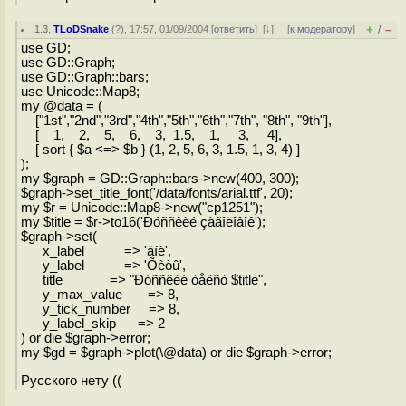
+
–
1.3
,
TLoDSnake
(
?
), 17:57, 01/09/2004 [
ответить
]
[
↓
] [
к модератору
]
/
use GD;
use GD::Graph;
use GD::Graph::bars;
use Unicode::Map8;
my @data = (
["1st","2nd","3rd","4th","5th","6th","7th", "8th", "9th"],
[ 1, 2, 5, 6, 3, 1.5, 1, 3, 4],
[ sort { $a <=> $b } (1, 2, 5, 6, 3, 1.5, 1, 3, 4) ]
);
my $graph = GD::Graph::bars->new(400, 300);
$graph->set_title_font('/data/fonts/arial.ttf', 20);
my $r = Unicode::Map8->new("cp1251");
my $title = $r->to16('Ðóññêèé çàãîëîâîê');
$graph->set(
x_label => 'äíè',
y_label => 'Õèòû',
title => "Ðóññêèé òåêñò $title",
y_max_value => 8,
y_tick_number => 8,
y_label_skip => 2
) or die $graph->error;
my $gd = $graph->plot(\@data) or die $graph->error;
Русского нету ((