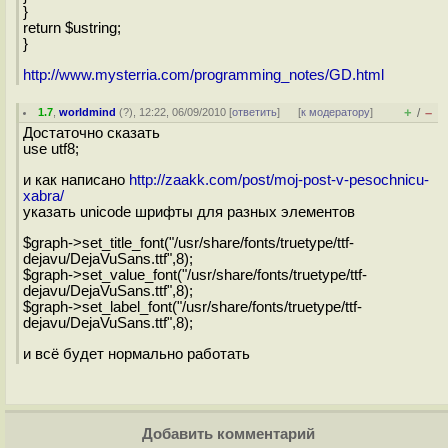
}
return $ustring;
}
http://www.mysterria.com/programming_notes/GD.html
+
–
1.7
,
worldmind
(
?
), 12:22, 06/09/2010 [
ответить
]
[
к модератору
]
/
Достаточно сказать
use utf8;
и как написано
http://zaakk.com/post/moj-post-v-pesochnicu-
xabra/
указать unicode шрифты для разных элементов
$graph->set_title_font("/usr/share/fonts/truetype/ttf-
dejavu/DejaVuSans.ttf",8);
$graph->set_value_font("/usr/share/fonts/truetype/ttf-
dejavu/DejaVuSans.ttf",8);
$graph->set_label_font("/usr/share/fonts/truetype/ttf-
dejavu/DejaVuSans.ttf",8);
и всё будет нормально работать
Добавить комментарий