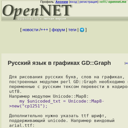
Профиль:
Аноним
(
вход
|
регистрация
)
неRU
opennet.me
[
новости
/
+++
|
форум
|
теги
|
]
Русский язык в графиках GD::Graph
[
и
Для рисования русских букв, слов на графиках, 
построенных модулем perl GD::Graph необходимо в
переменные с русским тексом перевести в кодиров
utf8.

    my $unicoded_txt = Unicode::Map8-
Дополнительно нужно указать ttf шрифт, 
поддерживающий unicode. Например виндовый 