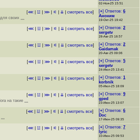
02-Ноя-25 15:51
[
+
] Ответов:
6
[
⋘
|
☳
|
⋙
|
⚟
|
⇊
|
смотреть все
]
Аноним
 для своих
...
19-Окт-25 19:42
[
+
] Ответов:
2
[
⋘
|
☳
|
⋙
|
⚟
|
⇊
|
смотреть все
]
sergetv
28-Авг-25 16:57
[
+
] Ответов:
2
[
⋘
|
☳
|
⋙
|
⚟
|
⇊
|
смотреть все
]
Gaidamak
20-Авг-25 09:06
[
+
] Ответов:
5
[
⋘
|
☳
|
⋙
|
⚟
|
⇊
|
смотреть все
]
sergetv
24-Июл-25 13:41
[
+
] Ответов:
1
[
⋘
|
☳
|
⋙
|
⚟
|
⇊
|
смотреть все
]
korbnik
05-Июл-25 18:09
[
+
] Ответов:
9
[
⋘
|
☳
|
⋙
|
⚟
|
⇊
|
смотреть все
]
gped
ora на такие
...
23-Июн-25 13:07
[
+
] Ответов:
6
[
⋘
|
☳
|
⋙
|
⚟
|
⇊
|
смотреть все
]
Doc
т
...
17-Июн-25 09:35
[
+
] Ответов:
7
[
⋘
|
☳
|
⋙
|
⚟
|
⇊
|
смотреть все
]
lyric
10-Июн-25 09:53