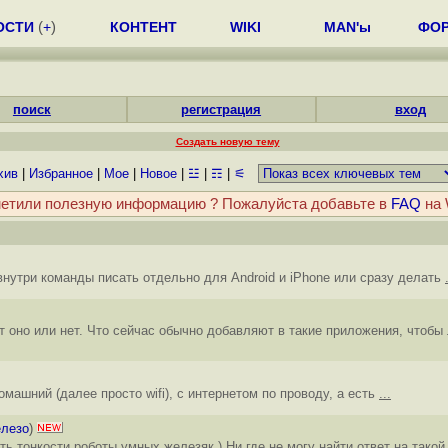
ОСТИ
(
+
)
КОНТЕНТ
WIKI
MAN'ы
ФО
поиск
регистрация
вход
Создать новую тему
хив
|
Избранное
|
Мое
|
Новое
|
☳
|
☶
|
⚟
етили полезную информацию ? Пожалуйста добавьте в
FAQ
на 
внутри команды писать отдельно для Android и iPhone или сразу делать
т оно или нет. Что сейчас обычно добавляют в такие приложения, чтоб
 домашний (далее просто wifi), с интернетом по проводу, а есть
...
елезо
)
 тонкости роботы умных железяк ) Ни где не могу найти ответ на тако