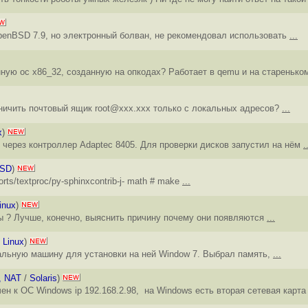
penBSD 7.9, но электронный болван, не рекомендовал использовать
...
ную ос х86_32, созданную на опкодах? Работает в qemu и на стареньк
аничить почтовый ящик root@xxx.xxx только с локальных адресов?
...
x
)
через контроллер Adaptec 8405. Для проверки дисков запустил на нём
.
BSD
)
s/textproc/py-sphinxcontrib-j- math # make
...
inux
)
ы ? Лучше, конечно, выяснить причину почему они появляются
...
/
Linux
)
уальную машину для установки на ней Window 7. Выбрал память,
...
, NAT
/
Solaris
)
ен к ОС Windows ip 192.168.2.98, на Windows есть вторая сетевая карта