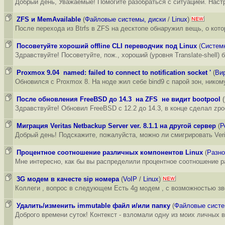
Добрый день, Уважаемые! Помогите разобраться с ситуацией. Настр
ZFS и MemAvailable
(
Файловые системы, диски
/
Linux
)
После перехода из Btrfs в ZFS на десктопе обнаружил вещь, о ко
Посоветуйте хороший offline CLI переводчик под Linux
(
Систем
Здравствуйте! Посоветуйте, пож., хороший (уровня Translate-shell) 
Proxmox 9.04 named: failed to connect to notification socket '
(
Ви
Обновился с Proxmox 8. На ноде жил себе bind9 с парой зон, нико
После обновления FreeBSD до 14.3 на ZFS не видит bootpool
(
Здравствуйте! Обновил FreeBSD c 12.2 до 14.3, в конце сделал zpoo
Миграция Veritas Netbackup Server ver. 8.1.1 на другой сервер
(
Р
Добрый день! Подскажите, пожалуйста, можно ли cмигрировать Verit
Процентное соотношение различных компонентов Linux
(
Разно
Мне интересно, как бы вы распределили процентное соотношение р
3G модем в качесте sip номера
(
VoIP
/
Linux
)
Коллеги , вопрос в следующем Есть 4g модем , с возможностью зв
Удалить/изменить immutable файл и/или папку
(
Файловые систе
Доброго времени суток! Контекст - взломали одну из моих личных в