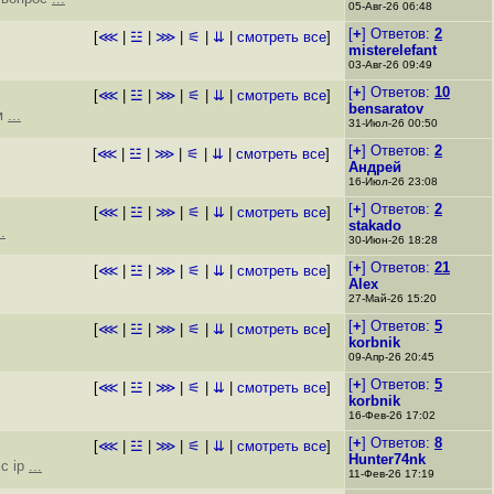
05-Авг-26 06:48
[
+
] Ответов:
2
[
⋘
|
☳
|
⋙
|
⚟
|
⇊
|
смотреть все
]
misterelefant
03-Авг-26 09:49
[
+
] Ответов:
10
[
⋘
|
☳
|
⋙
|
⚟
|
⇊
|
смотреть все
]
bensaratov
ом
...
31-Июл-26 00:50
[
+
] Ответов:
2
[
⋘
|
☳
|
⋙
|
⚟
|
⇊
|
смотреть все
]
Андрей
16-Июл-26 23:08
[
+
] Ответов:
2
[
⋘
|
☳
|
⋙
|
⚟
|
⇊
|
смотреть все
]
stakado
..
30-Июн-26 18:28
[
+
] Ответов:
21
[
⋘
|
☳
|
⋙
|
⚟
|
⇊
|
смотреть все
]
Alex
27-Май-26 15:20
[
+
] Ответов:
5
[
⋘
|
☳
|
⋙
|
⚟
|
⇊
|
смотреть все
]
korbnik
09-Апр-26 20:45
[
+
] Ответов:
5
[
⋘
|
☳
|
⋙
|
⚟
|
⇊
|
смотреть все
]
korbnik
16-Фев-26 17:02
[
+
] Ответов:
8
[
⋘
|
☳
|
⋙
|
⚟
|
⇊
|
смотреть все
]
Hunter74nk
 с ip
...
11-Фев-26 17:19