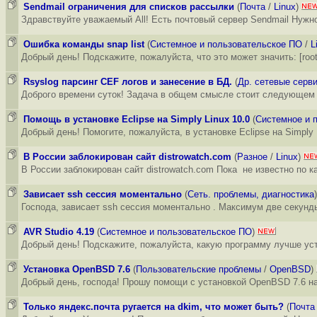
Sendmail ограничения для списков рассылки
(
Почта
/
Linux
)
Здравствуйте уважаемый All! Есть почтовый сервер Sendmail Нужн
Ошибка команды snap list
(
Системное и пользовательское ПО
/
L
Добрый день! Подскажите, пожалуйста, что это может значить: [root@u
Rsyslog парсинг CEF логов и занесение в БД.
(
Др. сетевые серв
Доброго времени суток! Задача в общем смысле стоит следующем -
Помощь в установке Eclipse на Simply Linux 10.0
(
Системное и 
Добрый день! Помогите, пожалуйста, в установке Eclipse на Simply 
В России заблокирован сайт distrowatch.com
(
Разное
/
Linux
)
В России заблокирован сайт distrowatch.com Пока не известно по к
Зависает ssh сессия моментально
(
Сеть. проблемы, диагностика
)
Господа, зависает ssh сессия моментально . Максимум две секунды
AVR Studio 4.19
(
Системное и пользовательское ПО
)
Добрый день! Подскажите, пожалуйста, какую программу лучше уст
Установка OpenBSD 7.6
(
Пользовательские проблемы
/
OpenBSD
)
Добрый день, господа! Прошу помощи с установкой OpenBSD 7.6 на 
Только яндекс.почта ругается на dkim, что может быть?
(
Почта