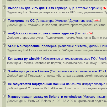
Выбор ОС для VPS для TURN сервера.
(
Др. сетевые сервисы
)
Здравствуйте. Хотел развернуть coturn на VPS под управлением O
Тестирование ОС
(
Аппаратура, Железо
/
Другая система
)
Добрый день. Уважаемые коллеги, можете протестировать собствен
root@xxx.xxx только с локальных адресов
(
Почта
)
Доброго в времени суток! Подскажите, пожалуйста, как в Exim огр
SCSI: монтирование, проверка.
(
Файловые системы, диски
/
Linu
Здравствуйте! Есть старый сервер с SAS-дисками, подключёнными 
Конфликт py-wheel044
(
Системное и пользовательское ПО
/
Free
Вообщем FreeBSD ставлю из портов, вываливаюсь в ошибку :/usr/port
Зомби процессы в Linux-е
(
Системное и пользовательское ПО
/
L
Добрый день! Подскажите, пожалуйста, как удалить зомби-процесс
Не запускается виртуальная машина на Ubuntu
(
Виртуализация
Добрый день! Установил VirtualBox на Ubuntu и потом создал вирт
Маршрутизация между ос Solaris и ос windows
(
Маршрутизация
Добрый день. Есть ОС Solaris ip 192.168.2.99 он физически подключ