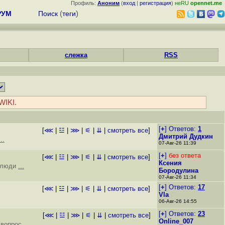
Профиль:
Аноним
(
вход
|
регистрация
)
неRU
opennet.me
РУМ
Поиск
(
теги
)
слежка
RSS
WIKI.
[
+
] Ответов:
1
[
⋘
|
☳
|
⋙
|
⚟
|
⇊
|
смотреть все
]
Дмитрий Дудкин
...
07-Авг-26 11:39
[
+
]
без ответа
[
⋘
|
☳
|
⋙
|
⚟
|
⇊
|
смотреть все
]
Ксения
ы люди
...
Бородулина
07-Авг-26 11:34
[
+
] Ответов:
17
[
⋘
|
☳
|
⋙
|
⚟
|
⇊
|
смотреть все
]
Vla
06-Авг-26 14:55
[
+
] Ответов:
23
[
⋘
|
☳
|
⋙
|
⚟
|
⇊
|
смотреть все
]
Online_007
й вопрос
...