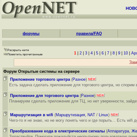
НОВ
форумы
правила/FAQ
Раскрыть нити
1
|
2
|
3
|
4
|
5
|
6
|
7
|
8
|
9
|
10
|
Ар
Пометить прочитанным
Зам
Форум
Открытые системы на сервере
Приложение торгового центра
(
Разное
)
Есть задача сделать приложение для торгового центра, но спорим 
Приложение для торгового центра
(
Разное
)
Планируем сделать приложение для ТЦ, но нет уверенности, зайде
Маршрутизация в wifi
(
Маршрутизация, NAT
/
Linux
)
Чего-то я не знаю, но не могу понять чего и где порыть... Есть wifi
Преобразование кода в електрические сигналы
(
Аппаратура, Ж
Здраствуйте. Помогите пожалуйста неопытному пользователю понять