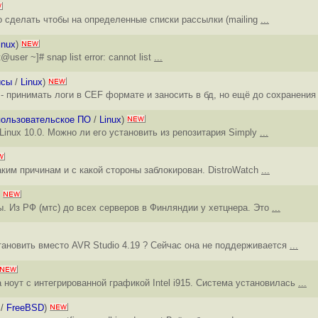
о сделать чтобы на определенные списки рассылки (mailing
...
inux
)
ser ~]# snap list error: cannot list
...
исы
/
Linux
)
 принимать логи в CEF формате и заносить в бд, но ещё до сохранени
пользовательское ПО
/
Linux
)
Linux 10.0. Можно ли его установить из репозитария Simply
...
аким причинам и с какой стороны заблокирован. DistroWatch
...
. Из РФ (мтс) до всех серверов в Финляндии у хетцнера. Это
...
ановить вместо AVR Studio 4.19 ? Сейчас она не поддерживается
...
ноут с интегрированной графикой Intel i915. Система установилась
...
/
FreeBSD
)