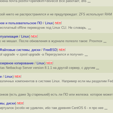
оена почта postfix+opendkim+dovecot Всё работает, dns
...
торой никто не распространялся и не предупреждал: ZFS использует RAM
ное и пользовательское ПО
/
Linux
)
бесплатный offline переводчик под Linux CLI. Не словарь.
...
ртуализация
/
Linux
)
му не мешал. После обновления в журнале полезло такое: Proxmox
...
Файловые системы, диски
/
FreeBSD
)
l upgrade -v zpool upgrade -a Перегрузился и получил-
...
езервное копирование
/
Linux
)
as Netbackup Server version 8.1.1 на другой сервер, с другим
...
е
/
Linux
)
азличных компонентов в системе Linux. Например если мы разделим Fed
онков (есть даже 3g старенький) есть ли ПО или железка которое може
мы, диски
)
иртуалок (особо не удивлен, ибо там древняя CentOS 6 - я про нее
...