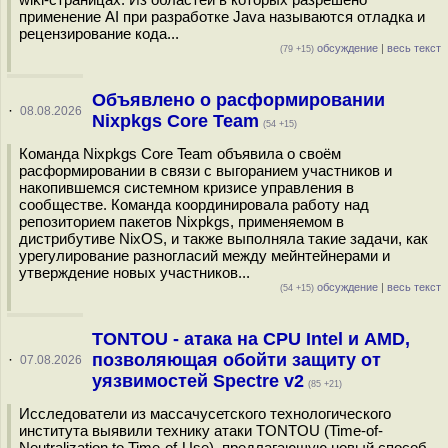
применение AI при разработке Java называются отладка и
рецензирование кода...
обсуждение
|
весь текст
(79 +15)
Объявлено о расформировании
·
08.08.2026
Nixpkgs Core Team
(54 +15)
Команда Nixpkgs Core Team объявила о своём
расформировании в связи с выгоранием участников и
накопившемся системном кризисе управления в
сообществе. Команда координировала работу над
репозиторием пакетов Nixpkgs, применяемом в
дистрибутиве NixOS, и также выполняла такие задачи, как
урегулирование разногласий между мейнтейнерами и
утверждение новых участников...
обсуждение
|
весь текст
(54 +15)
TONTOU - атака на CPU Intel и AMD,
позволяющая обойти защиту от
·
07.08.2026
уязвимостей Spectre v2
(85 +21)
Исследователи из массачусетского технологического
института выявили технику атаки TONTOU (Time-of-
Neutralization to Time-of-Use), предлагающую новый способ