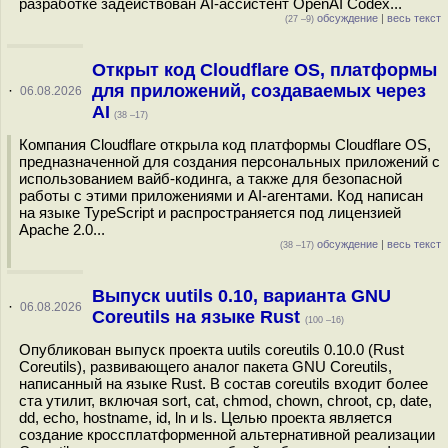
разработке задействован AI-ассистент OpenAI Codex...
обсуждение
|
весь текст
(27 –9)
Открыт код Cloudflare OS, платформы
для приложений, создаваемых через
·
06.08.2026
AI
(38 –17)
Компания Cloudflare открыла код платформы Cloudflare OS,
предназначенной для создания персональных приложений с
использованием вайб-кодинга, а также для безопасной
работы с этими приложениями и AI-агентами. Код написан
на языке TypeScript и распространяется под лицензией
Apache 2.0...
обсуждение
|
весь текст
(38 –17)
Выпуск uutils 0.10, варианта GNU
·
06.08.2026
Coreutils на языке Rust
(100 –16)
Опубликован выпуск проекта uutils coreutils 0.10.0 (Rust
Coreutils), развивающего аналог пакета GNU Coreutils,
написанный на языке Rust. В состав coreutils входит более
ста утилит, включая sort, cat, chmod, chown, chroot, cp, date,
dd, echo, hostname, id, ln и ls. Целью проекта является
создание кроссплатформенной альтернативной реализации