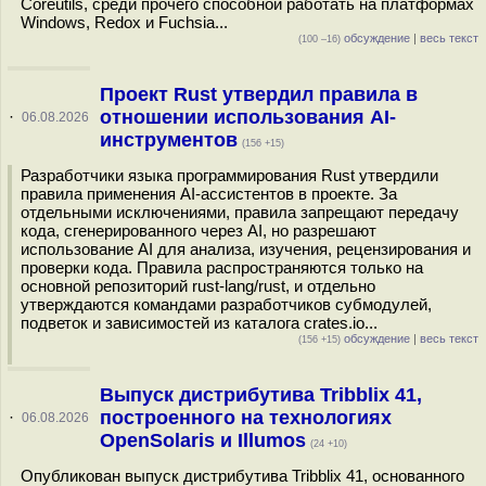
Coreutils, среди прочего способной работать на платформах
Windows, Redox и Fuchsia...
обсуждение
|
весь текст
(100 –16)
Проект Rust утвердил правила в
отношении использования AI-
·
06.08.2026
инструментов
(156 +15)
Разработчики языка программирования Rust утвердили
правила применения AI-ассистентов в проекте. За
отдельными исключениями, правила запрещают передачу
кода, сгенерированного через AI, но разрешают
использование AI для анализа, изучения, рецензирования и
проверки кода. Правила распространяются только на
основной репозиторий rust-lang/rust, и отдельно
утверждаются командами разработчиков субмодулей,
подветок и зависимостей из каталога crates.io...
обсуждение
|
весь текст
(156 +15)
Выпуск дистрибутива Tribblix 41,
построенного на технологиях
·
06.08.2026
OpenSolaris и Illumos
(24 +10)
Опубликован выпуск дистрибутива Tribblix 41, основанного