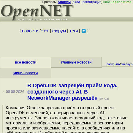
Профиль:
Аноним
(
вход
|
регистрация
)
неRU
opennet.me
[
новости
/
+++
|
форум
|
теги
|
]
все новости
главные новости
раскрыть
/
свернут
мини-новости
В OpenJDK запрещён приём кода,
созданного через AI. В
·
08.08.2026
NetworkManager разрешён
(79 +15)
Компания Oracle запретила приём в открытый проект
OpenJDK изменений, сгенерированных через AI-
инструменты. Запрет охватывает исходный код, текстовые
материалы и изображения, передаваемые в репозитории
проекта или размещаемые на сайте, в сообщениях или на
wiki-страницах. Из областей в которых разрешено