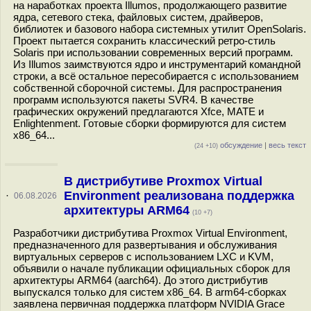
на наработках проекта Illumos, продолжающего развитие
ядра, сетевого стека, файловых систем, драйверов,
библиотек и базового набора системных утилит OpenSolaris.
Проект пытается сохранить классический ретро-стиль
Solaris при использовании современных версий программ.
Из Illumos заимствуются ядро и инструментарий командной
строки, а всё остальное пересобирается с использованием
собственной сборочной системы. Для распространения
программ используются пакеты SVR4. В качестве
графических окружений предлагаются Xfce, MATE и
Enlightenment. Готовые сборки формируются для систем
x86_64...
обсуждение
|
весь текст
(24 +10)
В дистрибутиве Proxmox Virtual
Environment реализована поддержка
·
06.08.2026
архитектуры ARM64
(10 +7)
Разработчики дистрибутива Proxmox Virtual Environment,
предназначенного для развертывания и обслуживания
виртуальных серверов с использованием LXC и KVM,
объявили о начале публикации официальных сборок для
архитектуры ARM64 (aarch64). До этого дистрибутив
выпускался только для систем x86_64. В arm64-сборках
заявлена первичная поддержка платформ NVIDIA Grace