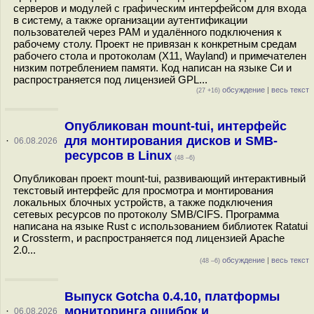
серверов и модулей с графическим интерфейсом для входа
в систему, а также организации аутентификации
пользователей через PAM и удалённого подключения к
рабочему столу. Проект не привязан к конкретным средам
рабочего стола и протоколам (X11, Wayland) и примечателен
низким потреблением памяти. Код написан на языке Си и
распространяется под лицензией GPL...
обсуждение
|
весь текст
(27 +16)
Опубликован mount-tui, интерфейс
для монтирования дисков и SMB-
·
06.08.2026
ресурсов в Linux
(48 –6)
Опубликован проект mount-tui, развивающий интерактивный
текстовый интерфейс для просмотра и монтирования
локальных блочных устройств, а также подключения
сетевых ресурсов по протоколу SMB/CIFS. Программа
написана на языке Rust с использованием библиотек Ratatui
и Crossterm, и распространяется под лицензией Apache
2.0...
обсуждение
|
весь текст
(48 –6)
Выпуск Gotcha 0.4.10, платформы
мониторинга ошибок и
·
06.08.2026