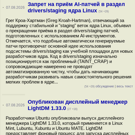
Запрет на приём AI-патчей в раздел
·
07.08.2026
drivers/staging ядра Linux
(54 +29)
Грег Кроа-Хартман (Greg Kroah-Hartman), отвечающий за
поддержку стабильной и "staging" веток ядра Linux, объявил
о прекращении приёма в раздел drivers/staging патчей,
подготовленных с использованием AI-инструментов.
Отмечается, что подобные автоматически генерируемые
патчи противоречат основной идее использования
подсистемы drivers/staging как учебной площадки для новых
разработчиков ядра. Код в drivers/staging изначально
позиционируется как проблемный (TAINT_CRAP) и
сопровождающие намеренно не проводят
автоматизированную чистку, чтобы дать начинающим
разработчикам развивать навык самостоятельного решения
мелких проблем в ядре...
обсуждение
|
весь текст
(54 +29)
Опубликован дисплейный менеджер
·
07.08.2026
LightDM 1.33.0
(27 +16)
Разработчики Ubuntu опубликовали выпуск дисплейного
менеджера LightDM 1.33.0, который применяется в Linux
Mint, Lubuntu, Xubuntu и Ubuntu MATE. LightDM
предоставляет фоновый процесс для запуска дисплейных