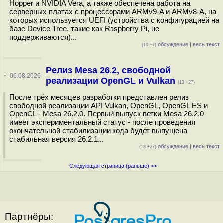
Hopper и NVIDIA Vera, а также обеспечена работа на
серверных платах с процессорами ARMv9-A и ARMv8-A, на
которых используется UEFI (устройства с конфигурацией на
базе Device Tree, такие как Raspberry Pi, не
поддерживаются)...
обсуждение
|
весь текст
(10 +7)
Релиз Mesa 26.2, свободной
·
06.08.2026
реализации OpenGL и Vulkan
(13 +27)
После трёх месяцев разработки представлен релиз
свободной реализации API Vulkan, OpenGL, OpenGL ES и
OpenCL - Mesa 26.2.0. Первый выпуск ветки Mesa 26.2.0
имеет экспериментальный статус - после проведения
окончательной стабилизации кода будет выпущена
стабильная версия 26.2.1...
обсуждение
|
весь текст
(13 +27)
Следующая страница (раньше) >>
Партнёры: