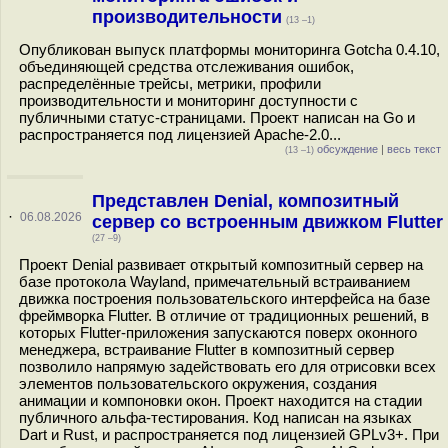
производительности
(13 –1)
Опубликован выпуск платформы мониторинга Gotcha 0.4.10,
объединяющей средства отслеживания ошибок,
распределённые трейсы, метрики, профили
производительности и мониторинг доступности с
публичными статус-страницами. Проект написан на Go и
распространяется под лицензией Apache-2.0...
обсуждение
|
весь текст
(13 –1)
Представлен Denial, композитный
·
06.08.2026
сервер со встроенным движком Flutter
(27 –9)
Проект Denial развивает открытый композитный сервер на
базе протокола Wayland, примечательный встраиванием
движка построения пользовательского интерфейса на базе
фреймворка Flutter. В отличие от традиционных решений, в
которых Flutter-приложения запускаются поверх оконного
менеджера, встраивание Flutter в композитный сервер
позволило напрямую задействовать его для отрисовки всех
элементов пользовательского окружения, создания
анимации и компоновки окон. Проект находится на стадии
публичного альфа-тестирования. Код написан на языках
Dart и Rust, и распространяется под лицензией GPLv3+. При