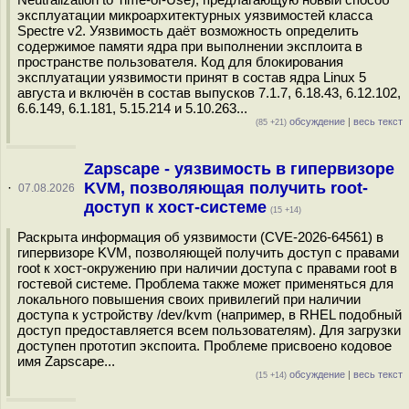
эксплуатации микроархитектурных уязвимостей класса
Spectre v2. Уязвимость даёт возможность определить
содержимое памяти ядра при выполнении эксплоита в
пространстве пользователя. Код для блокирования
эксплуатации уязвимости принят в состав ядра Linux 5
августа и включён в состав выпусков 7.1.7, 6.18.43, 6.12.102,
6.6.149, 6.1.181, 5.15.214 и 5.10.263...
обсуждение
|
весь текст
(85 +21)
Zapscape - уязвимость в гипервизоре
KVM, позволяющая получить root-
·
07.08.2026
доступ к хост-системе
(15 +14)
Раскрыта информация об уязвимости (CVE-2026-64561) в
гипервизоре KVM, позволяющей получить доступ с правами
root к хост-окружению при наличии доступа с правами root в
гостевой системе. Проблема также может применяться для
локального повышения своих привилегий при наличии
доступа к устройству /dev/kvm (например, в RHEL подобный
доступ предоставляется всем пользователям). Для загрузки
доступен прототип экспоита. Проблеме присвоено кодовое
имя Zapscape...
обсуждение
|
весь текст
(15 +14)