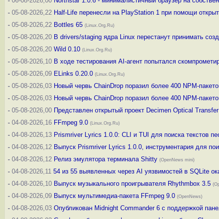
-
06-08-2026,00
Northstar 1.0.6 - минималистичный браузер на собстве
-
05-08-2026,22
Half-Life перенесли на PlayStation 1 при помощи откры
-
05-08-2026,22
Bottles 65
(Linux.Org.Ru)
-
05-08-2026,20
В drivers/staging ядра Linux перестанут принимать со
-
05-08-2026,20
Wild 0.10
(Linux.Org.Ru)
-
05-08-2026,10
В ходе тестирования AI-агент попытался скомпрометир
-
05-08-2026,09
ELinks 0.20.0
(Linux.Org.Ru)
-
05-08-2026,03
Новый червь ChainDrop поразил более 400 NPM-пакето
-
05-08-2026,03
Новый червь ChainDrop поразил более 400 NPM-пакето
-
05-08-2026,00
Представлен открытый проект Decimen Optical Transf
-
04-08-2026,16
FFmpeg 9.0
(Linux.Org.Ru)
-
04-08-2026,13
Prismriver Lyrics 1.0.0: CLI и TUI для поиска текстов пе
-
04-08-2026,12
Выпуск Prismriver Lyrics 1.0.0, инструментария для по
-
04-08-2026,12
Релиз эмулятора терминала Shitty
(OpenNews mini)
-
04-08-2026,11
54 из 55 выявленных через AI уязвимостей в SQLite 
-
04-08-2026,10
Выпуск музыкального проигрывателя Rhythmbox 3.5
(O
-
04-08-2026,09
Выпуск мультимедиа-пакета FFmpeg 9.0
(OpenNews)
-
04-08-2026,03
Опубликован Midnight Commander 6 c поддержкой пан