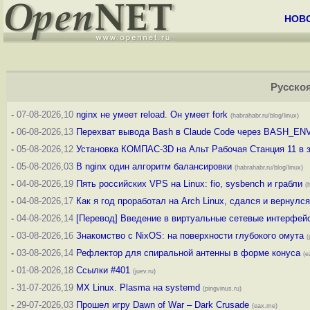
НОВ
Русско
-
07-08-2026,10
nginx не умеет reload. Он умеет fork
(habrahabr.ru/blog/linux)
-
06-08-2026,13
Перехват вывода Bash в Claude Code через BASH_EN
-
05-08-2026,12
Установка КОМПАС-3D на Альт Рабочая Станция 11 в 
-
05-08-2026,03
В nginx один алгоритм балансировки
(habrahabr.ru/blog/linux)
-
04-08-2026,19
Пять российских VPS на Linux: fio, sysbench и грабли
(
-
04-08-2026,17
Как я год проработал на Arch Linux, сдался и вернулс
-
04-08-2026,14
[Перевод] Введение в виртуальные сетевые интерфейс
-
03-08-2026,16
Знакомство с NixOS: на поверхности глубокого омута
(
-
03-08-2026,14
Рефлектор для спиральной антенны в форме конуса
(e
-
01-08-2026,18
Ссылки #401
(juev.ru)
-
31-07-2026,19
MX Linux. Plasma на systemd
(pingvinus.ru)
-
29-07-2026,03
Прошел игру Dawn of War – Dark Crusade
(eax.me)