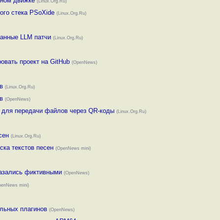
нном движке
(Linux.Org.Ru)
того стека PSoXide
(Linux.Org.Ru)
зданные LLM патчи
(Linux.Org.Ru)
овать проект на GitHub
(OpenNews)
в
(Linux.Org.Ru)
в
(OpenNews)
er для передачи файлов через QR-коды
(Linux.Org.Ru)
сен
(Linux.Org.Ru)
иска текстов песен
(OpenNews mini)
оказались фиктивными
(OpenNews)
penNews mini)
ельных плагинов
(OpenNews)