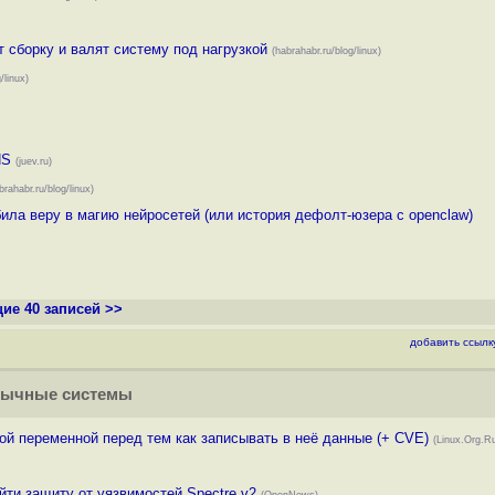
т сборку и валят систему под нагрузкой
(habrahabr.ru/blog/linux)
/linux)
NS
(juev.ru)
brahabr.ru/blog/linux)
ила веру в магию нейросетей (или история дефолт-юзера с openclaw)
ие 40 записей >>
добавить ссылк
зычные системы
вой переменной перед тем как записывать в неё данные (+ CVE)
(Linux.Org.R
ти защиту от уязвимостей Spectre v2