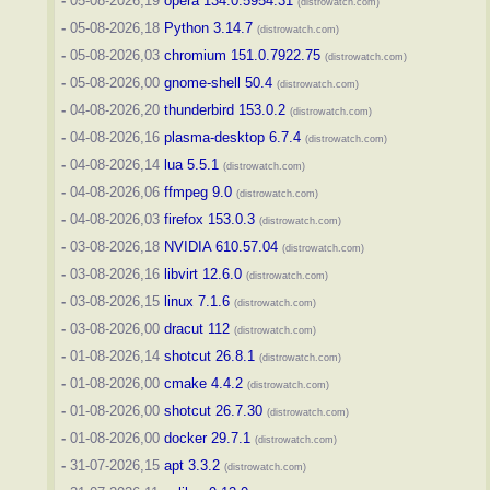
-
05-08-2026,19
opera 134.0.5954.31
(distrowatch.com)
-
05-08-2026,18
Python 3.14.7
(distrowatch.com)
-
05-08-2026,03
chromium 151.0.7922.75
(distrowatch.com)
-
05-08-2026,00
gnome-shell 50.4
(distrowatch.com)
-
04-08-2026,20
thunderbird 153.0.2
(distrowatch.com)
-
04-08-2026,16
plasma-desktop 6.7.4
(distrowatch.com)
-
04-08-2026,14
lua 5.5.1
(distrowatch.com)
-
04-08-2026,06
ffmpeg 9.0
(distrowatch.com)
-
04-08-2026,03
firefox 153.0.3
(distrowatch.com)
-
03-08-2026,18
NVIDIA 610.57.04
(distrowatch.com)
-
03-08-2026,16
libvirt 12.6.0
(distrowatch.com)
-
03-08-2026,15
linux 7.1.6
(distrowatch.com)
-
03-08-2026,00
dracut 112
(distrowatch.com)
-
01-08-2026,14
shotcut 26.8.1
(distrowatch.com)
-
01-08-2026,00
cmake 4.4.2
(distrowatch.com)
-
01-08-2026,00
shotcut 26.7.30
(distrowatch.com)
-
01-08-2026,00
docker 29.7.1
(distrowatch.com)
-
31-07-2026,15
apt 3.3.2
(distrowatch.com)