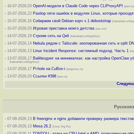
-
16-07-2026,03
OpenAI-модели в Claude Code через CLIProxyAPI
(juev.ru)
-
15-07-2026,22
Разбор пяти ошибок в модулях Linux, которые проходя
-
15-07-2026,16
Собираем свой Debian корч ч.1 debootstrap
(habrahabr.ru/blog
-
15-07-2026,03
Игровая приставка моего детства
(eax.me)
-
14-07-2026,19
Строим сеть на Qeli
(habrahabr.ru/blog/linux)
-
14-07-2026,14
Nebula рядом с Tailscale: изолированная сеть и split D
-
14-07-2026,13
Linux Incident Response: системный подход. Часть 1
(ha
-
13-07-2026,17
Вайбкодинг на минималках: как настройка OpenClaw уб
(habrahabr.ru/blog/linux)
-
13-07-2026,17
Pi-hole на CuBox-i
(pingvinus.ru)
-
13-07-2026,03
Ссылки #398
(juev.ru)
Следующ
Русскоя
-
07-08-2026,13
В freenginx и nginx добавили проверку размера тексто
-
07-08-2026,13
Mesa 26.2
(Linux.Org.Ru)
-
07-08-2026,11
TONTOU - атака на CPU Intel и AMD, позволяющая обой