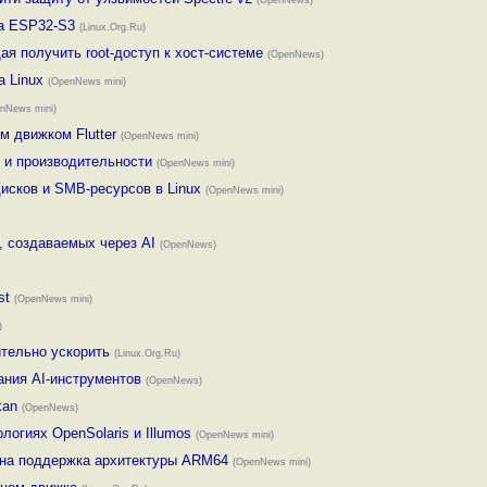
(OpenNews)
на ESP32-S3
(Linux.Org.Ru)
я получить root-доступ к хост-системе
(OpenNews)
а Linux
(OpenNews mini)
nNews mini)
м движком Flutter
(OpenNews mini)
 и производительности
(OpenNews mini)
исков и SMB-ресурсов в Linux
(OpenNews mini)
, создаваемых через AI
(OpenNews)
st
(OpenNews mini)
)
тельно ускорить
(Linux.Org.Ru)
ания AI-инструментов
(OpenNews)
kan
(OpenNews)
ологиях OpenSolaris и Illumos
(OpenNews mini)
вана поддержка архитектуры ARM64
(OpenNews mini)