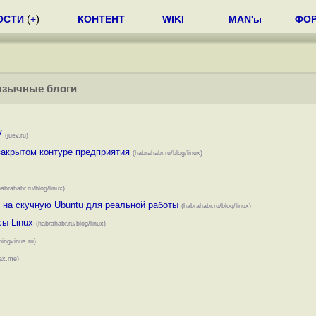
ОСТИ
(
+
)
КОНТЕНТ
WIKI
MAN'ы
ФО
язычные блоги
V
(juev.ru)
закрытом контуре предприятия
(habrahabr.ru/blog/linux)
habrahabr.ru/blog/linux)
я на скучную Ubuntu для реальной работы
(habrahabr.ru/blog/linux)
ы Linux
(habrahabr.ru/blog/linux)
pingvinus.ru)
ax.me)