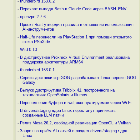
-
thunderbird 153.0.2
-
Перехват вывода Bash в Claude Code через BASH_ENV
-
openvpn 2.7.6
-
Проект Rust утвердил правила в отношении использования
AI-инструментов
-
Half-Life перенесли на PlayStation 1 при помощи открытого
стека PSoXide
-
Wild 0.10
-
В дистрибутиве Proxmox Virtual Environment реализована
поддержка архитектуры ARM64
-
thunderbird 153.0.1
-
Сервис доставки игр GOG разрабатывает Linux-версию GOG
Galaxy
-
Выпуск дистрибутива Tribblix 41, построенного на
технологиях OpenSolaris и Illumos
-
Переполнение буфера в iwd, эксплуатируемое через Wi-Fi
-
В drivers/staging ядра Linux перестанут принимать
созданные LLM патчи
-
Релиз Mesa 26.2, свободной реализации OpenGL и Vulkan
-
Запрет на приём AI-патчей в раздел drivers/staging ядра
Linux