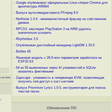
-
Google опубликовал официальные Linux-сборки Chrome для
архитектуры ARM64
-
Выпуск мультимедиа-пакета FFmpeg 9.0
-
Northstar 1.0.6 - минималистичный браузер на собственном
движке
-
RPCS3: эмуляцию PlayStation 3 на ARM удалось
значительно ускорить
-
Rhythmbox 3.5
-
Опубликован дисплейный менеджер LightDM 1.33.0
-
Bottles 65
-
Языковая модель с 28,9 млн параметров заработала на
ESP32-S3
-
54 из 55 выявленных через AI уязвимостей в SQLite
оказались фиктивными
-
Zapscape - уязвимость в гипервизоре KVM, позволяющая
у на блог
получить root-доступ к хост-системе
-
Выпуск Prismriver Lyrics 1.0.0, инструментария для поиска
текстов песен
u)
Обновление ПО