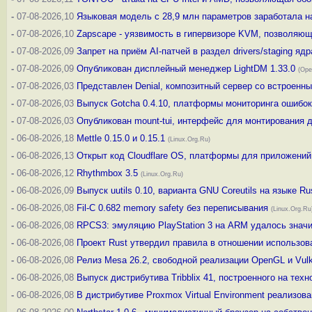
-
07-08-2026,10
Языковая модель с 28,9 млн параметров заработала 
-
07-08-2026,10
Zapscape - уязвимость в гипервизоре KVM, позволяюща
-
07-08-2026,09
Запрет на приём AI-патчей в раздел drivers/staging ядр
-
07-08-2026,09
Опубликован дисплейный менеджер LightDM 1.33.0
(Ope
-
07-08-2026,03
Представлен Denial, композитный сервер со встроенны
-
07-08-2026,03
Выпуск Gotcha 0.4.10, платформы мониторинга ошибок
-
07-08-2026,03
Опубликован mount-tui, интерфейс для монтирования д
-
06-08-2026,18
Mettle 0.15.0 и 0.15.1
(Linux.Org.Ru)
-
06-08-2026,13
Открыт код Cloudflare OS, платформы для приложений
-
06-08-2026,12
Rhythmbox 3.5
(Linux.Org.Ru)
-
06-08-2026,09
Выпуск uutils 0.10, варианта GNU Coreutils на языке Ru
-
06-08-2026,08
Fil-C 0.682 memory safety без переписывания
(Linux.Org.Ru
-
06-08-2026,08
RPCS3: эмуляцию PlayStation 3 на ARM удалось значи
-
06-08-2026,08
Проект Rust утвердил правила в отношении использов
-
06-08-2026,08
Релиз Mesa 26.2, свободной реализации OpenGL и Vul
-
06-08-2026,08
Выпуск дистрибутива Tribblix 41, построенного на техн
-
06-08-2026,08
В дистрибутиве Proxmox Virtual Environment реализо