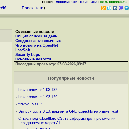
Профиль:
Аноним
(
вход
|
регистрация
)
неRU
opennet.me
РУМ
Поиск
(
теги
)
Смешанные новости
Общий список за день
Сводные англоязычные
Что нового на OpenNet
LastSoft
Security bugs
Основные новости
Последний просмотр:
07-08-2026,09:47
Популярные новости
-
brave-browser 1.93.132
-
brave-browser 1.93.129
-
firefox 153.0.3
-
Выпуск uutils 0.10, варианта GNU Coreutils на языке Rust
-
Открыт код Cloudflare OS, платформы для приложений,
создаваемых через AI