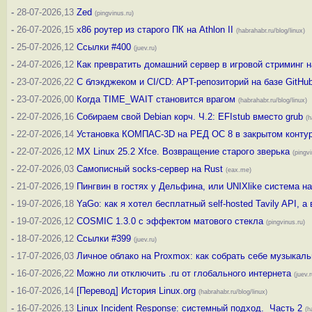
-
28-07-2026,13
Zed
(pingvinus.ru)
-
26-07-2026,15
x86 роутер из старого ПК на Athlon II
(habrahabr.ru/blog/linux)
-
25-07-2026,12
Ссылки #400
(juev.ru)
-
24-07-2026,12
Как превратить домашний сервер в игровой стриминг 
-
23-07-2026,22
С блэкджеком и CI/CD: APT-репозиторий на базе GitHub 
-
23-07-2026,00
Когда TIME_WAIT становится врагом
(habrahabr.ru/blog/linux)
-
22-07-2026,16
Собираем свой Debian корч. Ч.2: EFIstub вместо grub
(h
-
22-07-2026,14
Установка КОМПАС-3D на РЕД ОС 8 в закрытом конту
-
22-07-2026,12
MX Linux 25.2 Xfce. Возвращение старого зверька
(pingvi
-
22-07-2026,03
Самописный socks-сервер на Rust
(eax.me)
-
21-07-2026,19
Пингвин в гостях у Дельфина, или UNIXlike система на 
-
19-07-2026,18
YaGo: как я хотел бесплатный self-hosted Tavily API, а
-
19-07-2026,12
COSMIC 1.3.0 с эффектом матового стекла
(pingvinus.ru)
-
18-07-2026,12
Ссылки #399
(juev.ru)
-
17-07-2026,03
Личное облако на Proxmox: как собрать себе музыкал
-
16-07-2026,22
Можно ли отключить .ru от глобального интернета
(juev.r
-
16-07-2026,14
[Перевод] История Linux.org
(habrahabr.ru/blog/linux)
-
16-07-2026,13
Linux Incident Response: системный подход. Часть 2
(h