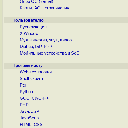
Ядро ОС (kernel)
Квоты, ACL, ограничения
Пользователю
Русификация
X Window
Мультимедиа, звук, видео
Dial-up, ISP, PPP
Мобильные устройства и SoC
Программисту
Web-технологии
Shell-скрипты
Perl
Python
GCC, Си/Си++
PHP
Java, JSP
JavaScript
HTML, CSS