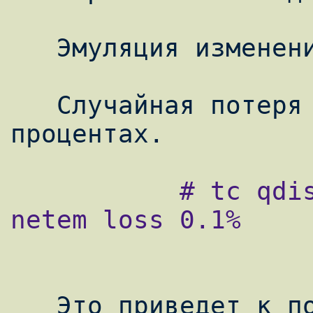
   Эмуляция изменений потока пакетов

   Случайная потеря пакетов задается в 
           # tc qdisc change dev eth0 root 
netem loss 0.1%

   Это приведет к потере 1 из 1000 пакетов. 