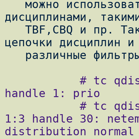
   можно использовать в связках с другими 
дисциплинами, такими
   TBF,CBQ и пр. Также можно строить 
цепочки дисциплин и 
           # tc qdisc add dev eth0 root 
handle 1: prio

           # tc qdisc add dev eth0 parent 
1:3 handle 30: netem
distribution normal
