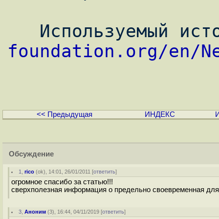
   Используемый ис
foundation.org/en/N
<< Предыдущая
ИНДЕКС
Обсуждение
1
,
rico
(
ok
), 14:01, 26/01/2011 [
ответить
]
огромное спасибо за статью!!!
сверхполезная информация о предельно своевременная для
3
,
Аноним
(
3
), 16:44, 04/11/2019 [
ответить
]