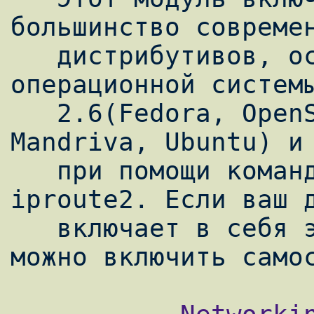
большинство современ
   дистрибутивов, основанных на ядре 
операционной системы
   2.6(Fedora, OpenSuse, Gentoo, Debian, 
Mandriva, Ubuntu) и 
   при помощи команды tc из пакета 
iproute2. Если ваш д
   включает в себя этот модуль, то его 