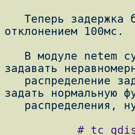
   Теперь задержка будет изменяться с 
отклонением 100мс.

   В модуле netem существует возможность 
задавать неравномерн
   распределение задержки. Например, чтобы 
задать нормальную фу
           # tc qdisc change dev eth0 root 