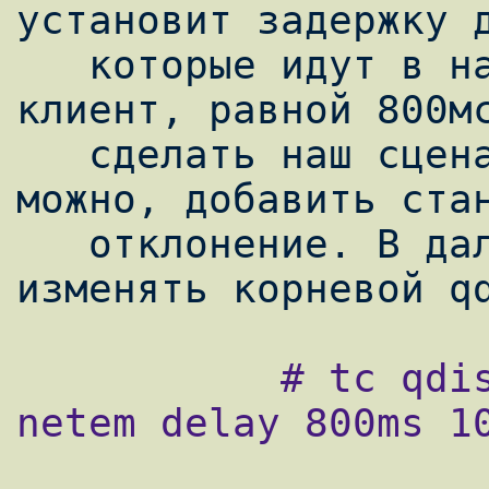
установит задержку д
   которые идут в направлении от сервер-
клиент, равной 800мс
   сделать наш сценарий более реалистичным 
можно, добавить стан
   отклонение. В дальнейшем мы будем 
           # tc qdisc change dev eth0 root 
netem delay 800ms 10