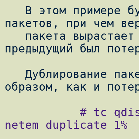
   В этом примере будет теряться 0.5% 
пакетов, при чем вер
   пакета вырастает на четверть, если 
предыдущий был потер
   Дублирование пакетов задается таким же 
           # tc qdisc change dev eth0 root 
netem duplicate 1%
