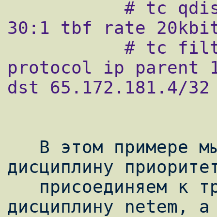
           # tc qdisc add dev eth0 parent 
30:1 tbf rate 20kbit
           # tc filter add dev eth0 
protocol ip parent 1
dst 65.172.181.4/32 
   В этом примере мы создаем корневую 
дисциплину приоритет
   присоединяем к третьему приоритету 
дисциплину netem, а 