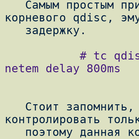
   Самым простым примером добавлением 
корневого qdisc, эму
           # tc qdisc add dev eth1 root 
netem delay 800ms

   Стоит запомнить, что мы можем 
контролировать тольк
   поэтому данная команда в нашей схеме 