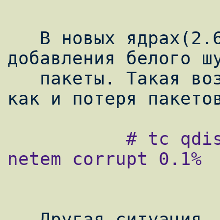
   В новых ядрах(2.6.16 и старше) возможно 
добавления белого шу
   пакеты. Такая возможность задается также 
           # tc qdisc change dev eth0 root 
netem corrupt 0.1%

   Другая ситуация, случающаяся в сетях с 