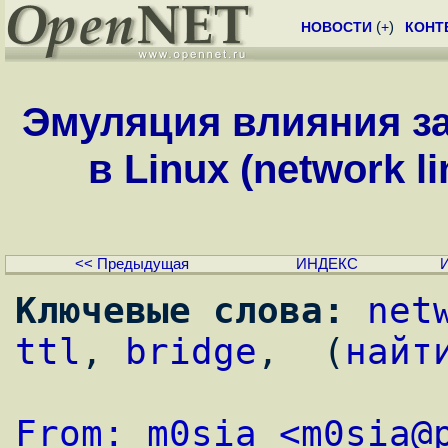
НОВОСТИ
(
+
)
КОНТ
Эмуляция влияния з
в Linux (network li
<< Предыдущая
ИНДЕКС
Ключевые слова:
net
ttl
, 
bridge
,  (
найт
From: m0sia <
m0sia@