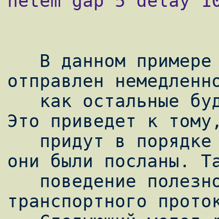
netem gap 5 delay 10
   В данном примере каждый 5-й пакет будет 
отправлен немедленно
   как остальные будут задержаны на 10мс. 
Это приведет к тому,
   придут в порядке отличном от того, как 
они были посланы. Та
   поведение полезно при простой отладке 
транспортного проток