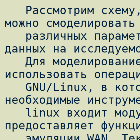
   Рассмотрим схему, с помощью которой 
можно смоделировать 
   различных параметров сети передачи 
данных на исследуемо
   Для моделирование очень удобно 
использовать операци
   GNU/Linux, в которой существуют все 
необходимые инструме
   linux входит модуль netem, который 
предоставляет функци
   эмуляции WAN. Текущая версия модуля 