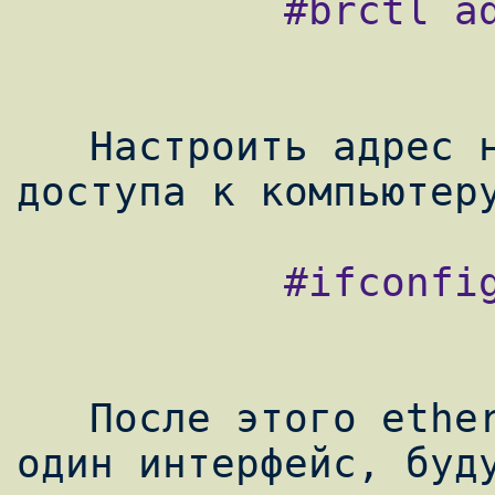
           #brctl addif br0 eth1

   Настроить адрес на интерфейсе br0 для 
           #ifconfig br0

   После этого ethernet фреймы приходящие в 
один интерфейс, буду