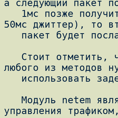
а следующий пакет по
   1мс позже получит задержку 50мс(100мс -- 
50мс джиттер), то вт
   пакет будет послан раньше.

   Стоит отметить, что для реализации 
любого из методов ну
   использовать задержку.

   Модуль netem является дисциплиной 
управления трафиком,