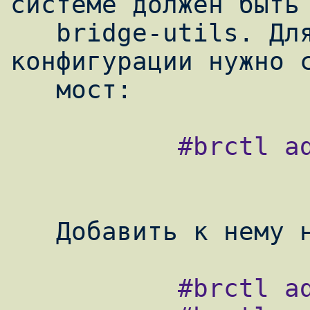
системе должен быть 
   bridge-utils. Для создания предложенной 
конфигурации нужно с
           #brctl add br0

           #brctl addif br0 eth0
