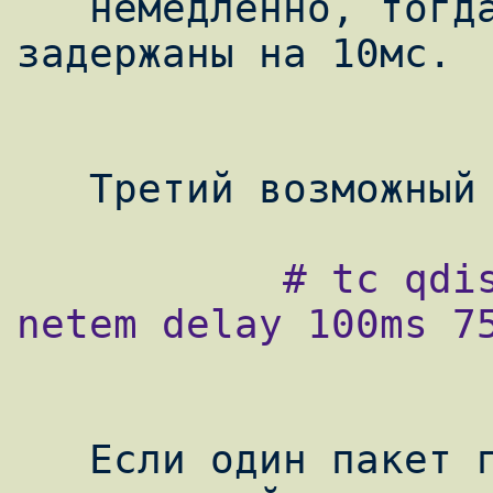
   немедленно, тогда как остальные будут 
задержаны на 10мс.

           # tc qdisc change dev eth0 root 
netem delay 100ms 75
   Если один пакет получит задержку 100мс, 