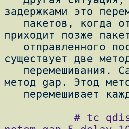
задержками это перем
   пакетов, когда отправленный ранее пакет 
приходит позже пакет
   отправленного после него. В модуле netem 
существует две метод
   перемешивания. Самым простым является 
метод gap. Этод мето
           # tc qdisc change dev eth0 root 