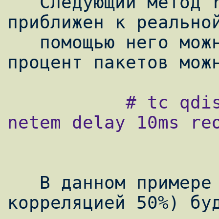
   Следующий метод reoder гораздо больше 
приближен к реальной
   помощью него можно указывать какой 
           # tc qdisc change dev eth0 root 
netem delay 10ms reo
   В данном примере 25% пакетов( с 
корреляцией 50%) буд