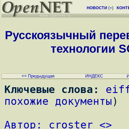
НОВОСТИ
(
+
)
КОНТ
Русскоязычный перев
технологии SC
<< Предыдущая
ИНДЕКС
Ключевые слова:
eif
похожие документы
)
Автор: 
croster
 <>