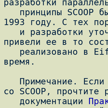
разработки параллель
   принципы SCOOP были сформулированы в 
1993 году. С тех пор
   и разработки уточнили эту модель и 
привели ее в то сост
   реализовано в EiffelStudio в настоящее 
время.

   Примечание. Если вы начинаете работать 
со SCOOP, прочтите р
   документации 
Пра