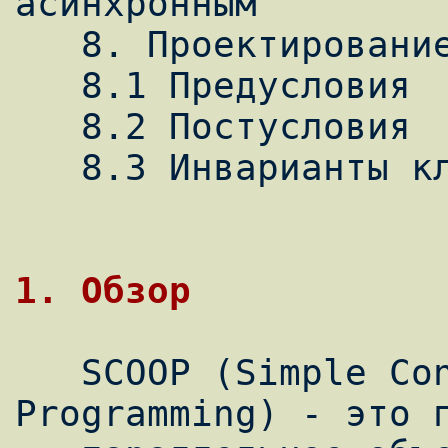
асинхронным

   8. Проектирование по контракту и SCOOP

   8.1 Предусловия

   8.2 Постусловия

   8.3 Инварианты класса

1. Обзор
   SCOOP (Simple Concurrent Object-Oriented 
Programming) - это п