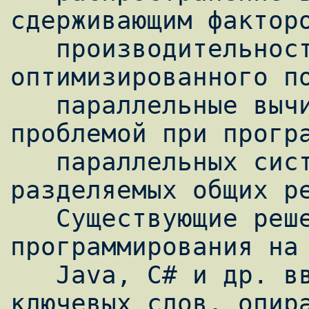
сдерживающим факторо
   производительности является наличие ПО, 
оптимизированного по
   параллельные вычисления. Основной 
проблемой при програ
   параллельных систем является наличие 
разделяемых общих ре
   Существующие решения для параллельного 
программирования на 
   Java, C# и др. вводят большое количество 
ключевых слов, опира