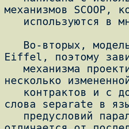
механизмов SCOOP, ко
   используются в многопоточной системе.

   Во-вторых, модель SCOOP реализована на 
Eiffel, поэтому зави
   механизма проектирования по контракту с 
несколько измененной
   контрактов и с добавлением ключевого 
слова separate в язы
   предусловий параллельной версии 
отличается от послед