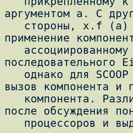
   прикрепленному к сущности x, с возможным 
аргументом a. С друг
   стороны, x.f (a) можно трактовать как 
применение компонент
   ассоциированному с x. Все это верно для 
последовательного Ei
   однако для SCOOP необходимо различать 
вызов компонента и п
   компонента. Различия станут понятны 
после обсуждения пон
   процессоров и выделенных вызовов.
