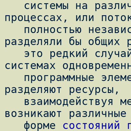
   системы на различных процессорах, 
процессах, или поток
   полностью независимыми, то есть не 
разделяли бы общих р
   это редкий случай. В параллельных 
системах одновременн
   программные элементы могут разделять и 
разделяют ресурсы,

   взаимодействуя между собой. При этом 
возникают различные 
   форме 
cостояний 