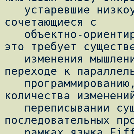
   устаревшие низкоуровневые концепции, не 
сочетающиеся с

   объектно-ориентированным подходом. Все 
это требует существе
   изменения мышления программиста при 
переходе к параллель
   программированию, а также большого 
количества изменений
   переписывании существующих 
последовательных про
   рамках языка Eiffel разработана 