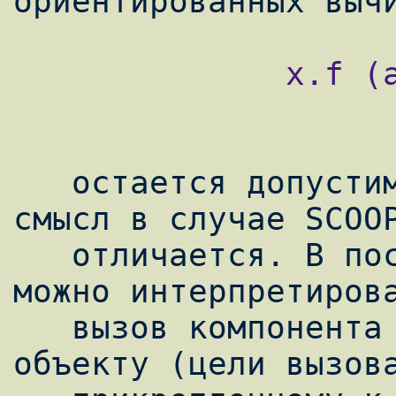
              x.f (a)

   остается допустимой и в SCOOP. Однако её 
смысл в случае SCOOP
   отличается. В последовательном Eiffel её 
можно интерпретирова
   вызов компонента f применительно к 
объекту (цели вызова