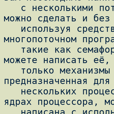
   с несколькими потоками обработки, то это 
можно сделать и без 
   используя средства, уже используемые в 
многопоточном програ
   такие как семафоры и мьютексы. Или вы 
можете написать её, 
   только механизмы SCOOP. Система, 
предназначенная для 
   нескольких процессорах или нескольких 
ядрах процессора, мо
   написана с использованием тех же самых 