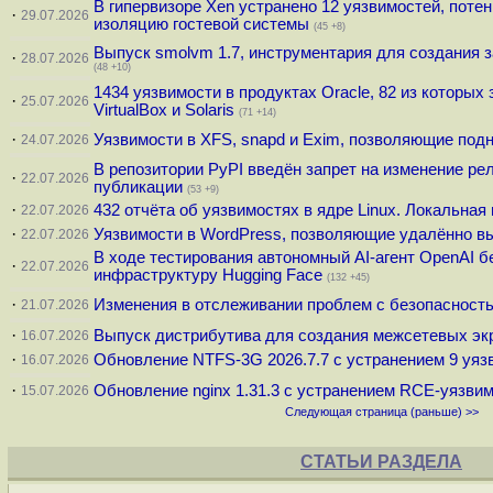
В гипервизоре Xen устранено 12 уязвимостей, пот
·
29.07.2026
изоляцию гостевой системы
(45 +8)
Выпуск smolvm 1.7, инструментария для создания
·
28.07.2026
(48 +10)
1434 уязвимости в продуктах Oracle, 82 из которых
·
25.07.2026
VirtualBox и Solaris
(71 +14)
·
Уязвимости в XFS, snapd и Exim, позволяющие подн
24.07.2026
В репозитории PyPI введён запрет на изменение ре
·
22.07.2026
публикации
(53 +9)
·
432 отчёта об уязвимостях в ядре Linux. Локальная 
22.07.2026
·
Уязвимости в WordPress, позволяющие удалённо вы
22.07.2026
В ходе тестирования автономный AI-агент OpenAI б
·
22.07.2026
инфраструктуру Hugging Face
(132 +45)
·
Изменения в отслеживании проблем с безопаснос
21.07.2026
·
Выпуск дистрибутива для создания межсетевых эк
16.07.2026
·
Обновление NTFS-3G 2026.7.7 с устранением 9 уяз
16.07.2026
·
Обновление nginx 1.31.3 с устранением RCE-уязви
15.07.2026
Следующая страница (раньше) >>
СТАТЬИ РАЗДЕЛА