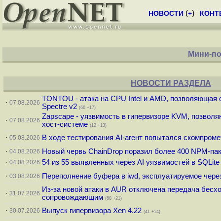
(
)
НОВОСТИ
+
КОНТ
Мини-по
НОВОСТИ РАЗДЕЛА
TONTOU - атака на CPU Intel и AMD, позволяющая 
·
07.08.2026
Spectre v2
(66 +17)
Zapscape - уязвимость в гипервизоре KVM, позволя
·
07.08.2026
хост-системе
(12 +13)
·
В ходе тестирования AI-агент попытался скомпроме
05.08.2026
·
Новый червь ChainDrop поразил более 400 NPM-па
04.08.2026
·
54 из 55 выявленных через AI уязвимостей в SQLi
04.08.2026
·
Переполнение буфера в iwd, эксплуатируемое через
03.08.2026
Из-за новой атаки в AUR отключена передача бесх
·
31.07.2026
сопровождающим
(68 +21)
·
Выпуск гипервизора Xen 4.22
30.07.2026
(41 +14)