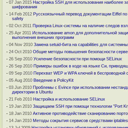
-
07 Jan 2015
Настройка SSH для использования наиболее 
шифрования
-
14 Feb 2012
Русскоязычный перевод документации Eiffel по
safety
-
02 Oct 2011
Проверка Linux-системы на наличие следов вз
-
25 Apr 2011
Использование amon для дополнительной защи
выполнения внешних программ
-
04 Nov 2010
Замена setuid-бита на capabilities для системн
-
24 Oct 2010
Общие методы повышения безопасности сервер
-
26 Sep 2010
Усиление безопасности при помощи SELinux
-
26 Sep 2010
Примеры ошибок в коде на языке Cи, приводя
-
09 Sep 2010
Перехват WEP и WPA ключей в беспроводной с
-
05 Aug 2010
Введение в PolicyKit
-
03 Jun 2010
Проблемы с Evince при использовании нестанд
директории в Ubuntu
-
21 Feb 2010
Настройка и использование SELinux
-
19 Jan 2010
Защищаем SSH при помощи технологии "Port Kn
-
18 Jan 2010
Активное противодействие сканированию порто
-
14 Jan 2010
Методы сокрытия сервисов средствами iptables
-
13 Jul 2009
Настройка установки обновлений с исправление