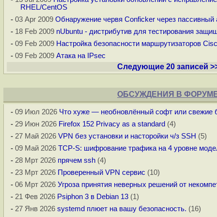
RHEL/CentOS
-
03 Apr 2009
Обнаружение червя Conficker через пассивный
-
18 Feb 2009
nUbuntu - дистрибутив для тестирования защи
-
09 Feb 2009
Настройка безопасности маршрутизаторов Cis
-
09 Feb 2009
Атака на IPsec
Следующие 20 записей >
ОБСУЖДЕНИЯ В ФОРУМ
-
09 Июл 2026
Что хуже — необновлённый софт или свежие 
-
29 Июн 2026
Firefox 152 Privacy as a standard
(4)
-
27 Май 2026
VPN без установки и насторойки ч/з SSH
(5)
-
09 Май 2026
TCP-S: шифрование трафика на 4 уровне моде
-
28 Мрт 2026
прячем ssh
(4)
-
23 Мрт 2026
Проверенный VPN сервис
(10)
-
06 Мрт 2026
Угроза принятия неверных решений от некомпет
-
21 Фев 2026
Psiphon 3 в Debian 13
(1)
-
27 Янв 2026
systemd плюет на вашу безопасность.
(16)