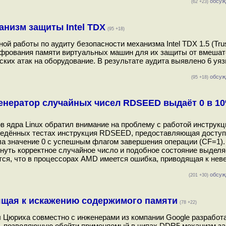
обсуж
(62 +23)
низм защиты Intel TDX
(95 +18)
ной работы по аудиту безопасности механизма Intel TDX 1.5 (Tru
 шифрования памяти виртуальных машин для их защиты от вмешат
ких атак на оборудование. В результате аудита выявлено 6 уяз
обсуж
(95 +18)
енератор случайных чисел RDSEED выдаёт 0 в 1
ов ядра Linux обратил внимание на проблему с работой инстру
оведённых тестах инструкция RDSEED, предоставляющая доступ
ла значение 0 с успешным флагом завершения операции (CF=1). 
рнуть корректное случайное число и подобное состояние выдел
тся, что в процессорах AMD имеется ошибка, приводящая к нев
обсуж
(201 +30)
дящая к искажению содержимого памяти
(78 +22)
Цюриха совместно с инженерами из компании Google разработ
2), позволяющую обойти применяемый в чипах DDR5 механизм 