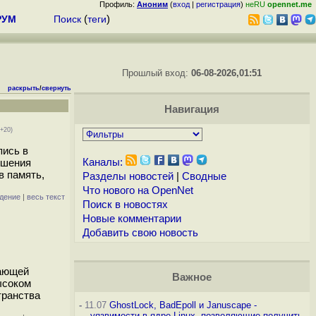
Профиль:
Аноним
(
вход
|
регистрация
)
неRU
opennet.me
РУМ
Поиск
(
теги
)
Прошлый вход:
06-08-2026,01:51
раскрыть
/
свернуть
Навигация
 +20)
пись в
ышения
Каналы:
в память,
Разделы новостей
|
Сводные
Что нового на OpenNet
дение
|
весь текст
Поиск в новостях
Новые комментарии
Добавить свою новость
вающей
Важное
ысоком
транства
-
11.07
GhostLock, BadEpoll и Januscape -
уязвимости в ядре Linux, позволяющие получить