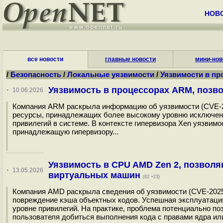
НОВ
все новости
главные новости
мини-нов
/
Безопасность
/
Локальные уязвимости
/
Уязвимости в пр
Уязвимость в процессорах ARM, поз
·
10.06.2026
Компания ARM раскрыла информацию об уязвимости (CVE-20
ресурсы, принадлежащих более высокому уровню исключений
привилегий в системе. В контексте гипервизора Xen уязвимо
принадлежащую гипервизору...
Уязвимость в CPU AMD Zen 2, позвол
·
13.05.2026
виртуальных машин
(62 +23)
Компания AMD раскрыла сведения об уязвимости (CVE-2025
повреждение кэша объектных кодов. Успешная эксплуатаци
уровне привилегий. На практике, проблема потенциально по
пользователя добиться выполнения кода с правами ядра или