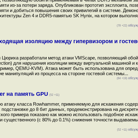
мяти из-за потери заряда. Опубликован прототип эксплоита, по
мяти и добиться повышения своих привилегий в системе. Демон
хитектуры Zen 4 и DDR5-памятью SK Hynix, на котором выполн
обсуж
(78 +22)
обходящая изоляцию между гипервизором и госте
 Цюриха разработали метод атаки VMScape, позволяющий обой
njection) для нарушения изоляции между виртуальной машиной и
апример, QEMU-KVM). Атака может быть использована для опре
е манипуляций из процесса на стороне гостевой системы...
обсуж
(84 +19)
er на память GPU
(52 +11)
ую атаку класса Rowhammer, применяемую для искажения соде
 подстановке до 8 бит данных, продемонстрирована на дискре
кого примера показано как можно использовать подобное искаж
и существенного (с 80% до 0.1%) снижения точности выдаваем
обсуж
(52 +11)