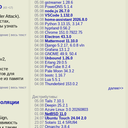
05.08
gstreamer 1.28.6
D
05.08
PowerDNS 5.1.4
(43 +17)
05.08
node.js 26.7.0
05.08
VSCode 1.132.0
r Attack).
05.08
home-assistant 2026.8.0
стах,
05.08
Python 3.13.15, 3.14.7
мы узнать
05.08
hyprland 0.56.2
05.08
Chrome 151.0.7922.75
дение
|
весь текст
04.08
Electron 43.3.0
04.08
Mattermost 11.10.0
04.08
Django 5.2.17, 6.0.8
vln
04.08
Grafana 13.1.2
04.08
GNOME 49.9, 50.4
04.08
Unbound 1.26.0
v2,
04.08
Erlang 29.0.5
04.08
PeerTube 8.2.4
ксте
04.08
Pale Moon 34.3.2
тов для
04.08
bootc 1.16.7
е из памяти
04.08
Lua 5.5.1
04.08
Thunderbird 153.0.2
дение
|
весь текст
далее>>
Дистрибутивы:
05.08
Tails 7.10.1
золяции
04.08
Deepin 25.2.1
03.08
Azure Linux 3.0.20260803
01.08
NetBSD 11.0
ign,
24.07
Ubuntu Touch 24.04 2.0
звимость
23.07
Solaris 11.4 SRU94
21.07
Omarchy 3.8.4
 к таким