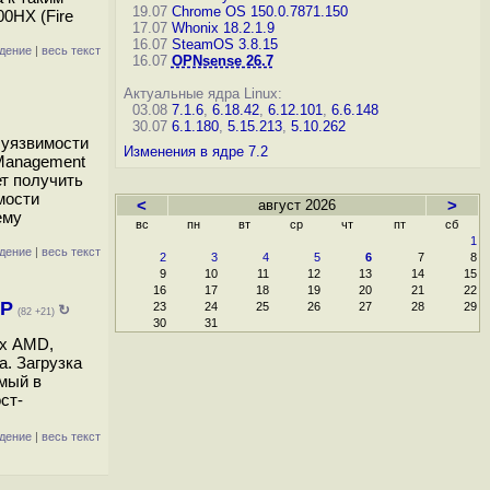
19.07
Chrome OS 150.0.7871.150
00HX (Fire
17.07
Whonix 18.2.1.9
16.07
SteamOS 3.8.15
дение
|
весь текст
16.07
OPNsense 26.7
Актуальные ядра Linux:
03.08
7.1.6
,
6.18.42
,
6.12.101
,
6.6.148
30.07
6.1.180
,
5.15.213
,
5.10.262
 уязвимости
Изменения в ядре 7.2
 Management
т получить
мости
<
август 2026
>
ему
вс
пн
вт
ср
чт
пт
сб
1
дение
|
весь текст
2
3
4
5
6
7
8
9
10
11
12
13
14
15
16
17
18
19
20
21
22
NP
23
24
25
26
27
28
29
↻
(82 +21)
30
31
ах AMD,
. Загрузка
емый в
ст-
дение
|
весь текст