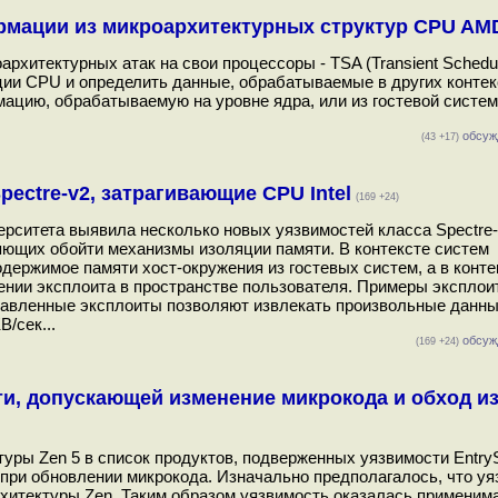
ормации из микроархитектурных структур CPU AM
итектурных атак на свои процессоры - TSA (Transient Schedule
ии CPU и определить данные, обрабатываемые в других контек
мацию, обрабатываемую на уровне ядра, или из гостевой систе
обсуж
(43 +17)
Spectre-v2, затрагивающие CPU Intel
(169 +24)
рситета выявила несколько новых уязвимостей класса Spectre-
ляющих обойти механизмы изоляции памяти. В контексте систем
держимое памяти хост-окружения из гостевых систем, а в конте
ении эксплоита в пространстве пользователя. Примеры эксплои
тавленные эксплоиты позволяют извлекать произвольные данны
B/сек...
обсуж
(169 +24)
и, допускающей изменение микрокода и обход и
ры Zen 5 в список продуктов, подверженных уязвимости EntryS
при обновлении микрокода. Изначально предполагалось, что уя
хитектуры Zen. Таким образом уязвимость оказалась применима