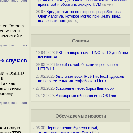
дение
|
весь текст
права root и обойти изоляцию KVM
(82 +34)
-
08.07
Вредительство со стороны разработчика
OpenMandriva, которое могло причинить вред
пользователям
(107 +33)
sted Domain
ельства и
вимостей и
Советы
дение
|
весь текст
-
19.04.2026
PKI с аппаратным TRNG за 10 дней при
помощи AI
0% случаев
-
09.03.2026
Борьба с web-ботами через запрет
HTTP/1.1
кции RDSEED
-
27.02.2026
Удаление всех IPv6 link-local адресов
 к
на всех сетевых интерфейсах в Linux
Так как
яется иным
-
27.01.2026
Ускорение пересборки llama.cpp
ерному
-
25.12.2025
Атомарные обновления в OSTree
дение
|
весь текст
Обсуждаемые новости
али новую
-
06:30
Переполнение буфера в iwd,
эксплуатируемое через Wi-Fi
(55)
защиты TRR