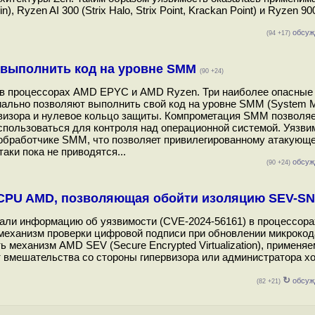
, Ryzen AI 300 (Strix Halo, Strix Point, Krackan Point) и Ryzen 90
обсуж
(94 +17)
 выполнить код на уровне SMM
(90 +24)
 в процессорах AMD EPYC и AMD Ryzen. Три наиболее опасные
циально позволяют выполнить свой код на уровне SMM (System
рвизора и нулевое кольцо защиты. Компрометация SMM позволяе
использоваться для контроля над операционной системой. Уязви
обработчике SMM, что позволяет привилегированному атакующ
ки пока не приводятся...
обсуж
(90 +24)
в CPU AMD, позволяющая обойти изоляцию SEV-S
вали информацию об уязвимости (CVE-2024-56161) в процессор
механизм проверки цифровой подписи при обновлении микрокода
механизм AMD SEV (Secure Encrypted Virtualization), применя
вмешательства со стороны гипервизора или администратора хо
↻
обсуж
(82 +21)