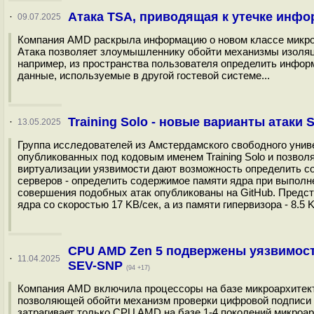
Атака TSA, приводящая к утечке инф
·
09.07.2025
Компания AMD раскрыла информацию о новом классе микроарх
Атака позволяет злоумышленнику обойти механизмы изоляц
например, из пространства пользователя определить инфор
данные, используемые в другой гостевой системе...
Training Solo - новые варианты атаки 
·
13.05.2025
Группа исследователей из Амстердамского свободного униве
опубликованных под кодовым именем Training Solo и позво
виртуализации уязвимости дают возможность определить со
серверов - определить содержимое памяти ядра при выполн
совершения подобных атак опубликованы на GitHub. Предс
ядра со скоростью 17 KB/сек, а из памяти гипервизора - 8.5 K
CPU AMD Zen 5 подвержены уязвимост
·
11.04.2025
SEV-SNP
(94 +17)
Компания AMD включила процессоры на базе микроархитекту
позволяющей обойти механизм проверки цифровой подписи 
затрагивает только CPU AMD на базе 1-4 поколений микроар