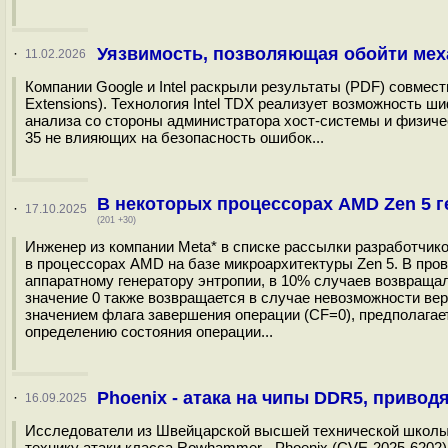
Уязвимость, позволяющая обойти меха
·
11.02.2026
Компании Google и Intel раскрыли результаты (PDF) совмест
Extensions). Технология Intel TDX реализует возможность
анализа со стороны администратора хост-системы и физичес
35 не влияющих на безопасность ошибок...
В некоторых процессорах AMD Zen 5 г
·
17.10.2025
(201 +30)
Инженер из компании Meta* в списке рассылки разработчик
в процессорах AMD на базе микроархитектуры Zen 5. В пр
аппаратному генератору энтропии, в 10% случаев возвраща
значение 0 также возвращается в случае невозможности ве
значением флага завершения операции (CF=0), предполагае
определению состояния операции...
Phoenix - атака на чипы DDR5, приво
·
16.09.2025
Исследователи из Швейцарской высшей технической школы 
технику атаки класса Rowhammer - Phoenix (CVE-2025-620