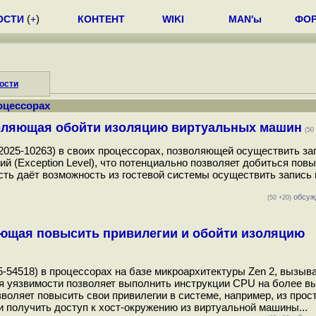
ОСТИ
(
+
)
КОНТЕНТ
WIKI
MAN'ы
ФО
ости
оцессорах
воляющая обойти изоляцию виртуальных машин
(50
25-10263) в своих процессорах, позволяющей осуществить за
 (Exception Level), что потенциально позволяет добиться пов
сть даёт возможность из гостевой системы осуществить запись 
обсуж
(50 +20)
яющая повысить привилегии и обойти изоляцию
-54518) в процессорах на базе микроархитектуры Zen 2, вызы
я уязвимости позволяет выполнить инструкции CPU на более в
зволяет повысить свои привилегии в системе, например, из прос
 получить доступ к хост-окружению из виртуальной машины...