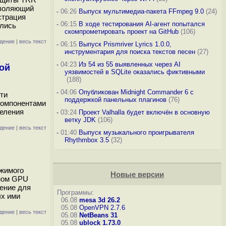
зволяющий
-
06:26
Выпуск мультимедиа-пакета FFmpeg 9.0
(24)
страция
-
06:15
В ходе тестирования AI-агент попытался
ялись
скомпрометировать проект на GitHub
(106)
дение
|
весь текст
-
06:15
Выпуск Prismriver Lyrics 1.0.0,
инструментария для поиска текстов песен
(27)
-
04:23
Из 54 из 55 выявленных через AI
вой
уязвимостей в SQLite оказались фиктивными
(188)
-
04:06
Опубликован Midnight Commander 6 c
ти
поддержкой панельных плагинов
(76)
 компонентами
деления
-
03:24
Проект Valhalla будет включён в основную
ветку JDK
(106)
дение
|
весь текст
-
01:40
Выпуск музыкального проигрывателя
Rhythmbox 3.5
(32)
ржимого
Новые версии
тном GPU
ение для
Программы:
ых ими
06.08
mesa 3d 26.2
05.08
OpenVPN 2.7.6
дение
|
весь текст
05.08
NetBeans 31
05.08
ublock 1.73.0