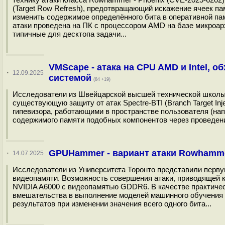
(Target Row Refresh), предотвращающий искажение ячеек па
изменить содержимое определённого бита в оперативной па
атаки проведена на ПК с процессором AMD на базе микроар
типичные для десктопа задачи...
VMScape - атака на CPU AMD и Intel, 
·
12.09.2025
системой
(84 +19)
Исследователи из Швейцарской высшей технической школы
существующую защиту от атак Spectre-BTI (Branch Target I
гипевизора, работающими в пространстве пользователя (н
содержимого памяти подобных компонентов через проведени
GPUHammer - вариант атаки Rowhamm
·
14.07.2025
Исследователи из Университета Торонто представили перв
видеопамяти. Возможность совершения атаки, приводящей к
NVIDIA A6000 с видеопамятью GDDR6. В качестве практичес
вмешательства в выполнение моделей машинного обучения 
результатов при изменении значения всего одного бита...