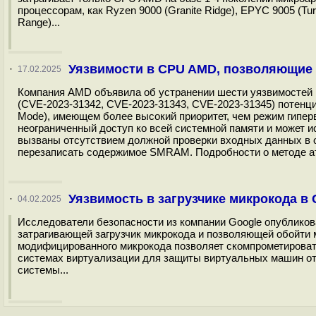
процессорам, как Ryzen 9000 (Granite Ridge), EPYC 9005 (Turin)
Range)...
Уязвимости в CPU AMD, позволяющие
·
17.02.2025
Компания AMD объявила об устранении шести уязвимостей
(CVE-2023-31342, CVE-2023-31343, CVE-2023-31345) потен
Mode), имеющем более высокий приоритет, чем режим гипе
неограниченный доступ ко всей системной памяти и может 
вызваны отсутствием должной проверки входных данных в 
перезаписать содержимое SMRAM. Подробности о методе ата
Уязвимость в загрузчике микрокода 
·
04.02.2025
Исследователи безопасности из компании Google опублико
затрагивающей загрузчик микрокода и позволяющей обойти 
модифицированного микрокода позволяет скомпрометировать 
системах виртуализации для защиты виртуальных машин от 
системы...