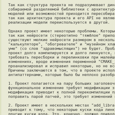
Так как структура проекта не подразумевает дин
собираемой разделяемой библиотеки с архитектур
моделей или возможностей приходится пересобира
так как архитектура проекта и его API не являю
реализации модели переиспользуется в другой.

Однако проект имеет некоторые проблемы. Которы
так как нейросети (стереотипно "тяжёлое" прило
существуют мелкие нейросети размером в несколь
"калькуляторе", "обогревателе" и "музейном хла
уме" (со слов "здравомыслящих") не будет. Проб
проект долго компилируется и долго линкуется, 
требовать пересборки и перелинковки при малейш
изменениях, вроде изменения переменной "CMAKE_
проанализировал и исправил некоторые, но не вс
Причины заключаются в том, что в проекте испол
антипаттернами, которые было бы неплохо разобр
1. Проект полагается на пару больших заголовоч
функциональное изменение требует модификации э
модификация приводит к полной перекомпиляции п
поправить парой патчей, это требует изменений в
2. Проект имеет в нескольких местах "add_libra
приводит к тому, что некоторые куски кода линк
другие куски кода. Это, конечно, должно привод