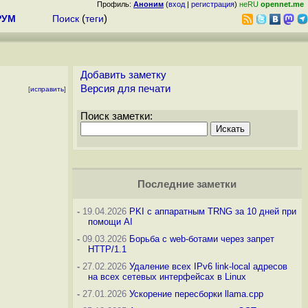
Профиль:
Аноним
(
вход
|
регистрация
)
неRU
opennet.me
РУМ
Поиск
(
теги
)
Добавить заметку
Версия для печати
[
исправить
]
Поиск заметки:
Последние заметки
-
19.04.2026
PKI с аппаратным TRNG за 10 дней при
помощи AI
-
09.03.2026
Борьба с web-ботами через запрет
HTTP/1.1
-
27.02.2026
Удаление всех IPv6 link-local адресов
на всех сетевых интерфейсах в Linux
-
27.01.2026
Ускорение пересборки llama.cpp