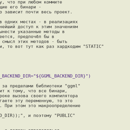
у, что при любом коммите

ие его бинари -

о зависит почти весь проект.

в одних местах - в реализациях

нейший доступ к этим значениям

ынести указанные методы в

еется, предпочёл бы в

 смысл этих методов - быть

и, то вот тут как раз хардкодим "STATIC"

 за пределами библиотеки "ggml"

ит к тому, что все бинари,

роке вызова своего компилятора

гаете эту переменную, то это

. При этом это макроопределение

D_DIR));", и поэтому "PUBLIC"
