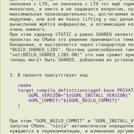
линковке с LTO, но линковка с LTO тот ещё торм
мнооогооо, и никто и не задавался вопросом, ну
максимальная производительность, достигаемая и
модулями, или всё же heavy lifting у нас делае
вычислений жрётся инференсом, а оптимизация ко
очень немного.

При этом хардкод STATIC а равно SHARED являетс
проектах на CMake это решение принимается теми
бинарники, и выставляется через стандартную пер
"BUILD_SHARED_LIBS". Поэтому целесообразно там
"set(BUILD_SHARED_LIBS ON)" это нам срежет вре
теперь могут быть SHARED, добавляем их установ
3. В проекте присутствует код

   cmake

   target_compile_definitions(ggml-base PRIVATE

       GGML_VERSION="${GGML_INSTALL_VERSION}"

       GGML_COMMIT="${GGML_BUILD_COMMIT}"

При этом "GGML_BUILD_COMMIT" и "GGML_INSTALL_V
запуске CMake. "ninja" автоматически определяе
нуждаются в перекомпиляции, и изменение аргуме