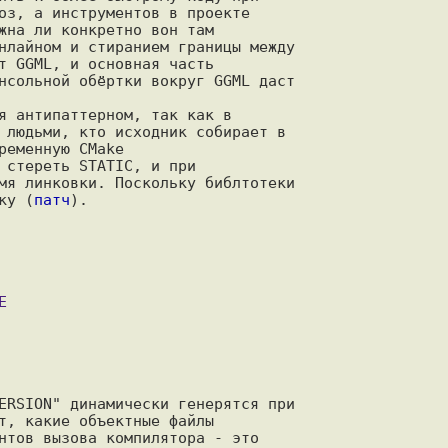
оз, а инструментов в проекте

жна ли конкретно вон там

нлайном и стиранием границы между

т GGML, и основная часть

нсольной обёртки вокруг GGML даст

я антипаттерном, так как в

 людьми, кто исходник собирает в

еменную CMake

 стереть STATIC, и при

мя линковки. Поскольку библтотеки

ку (
патч
).

ERSION" динамически генерятся при

т, какие объектные файлы

нтов вызова компилятора - это
