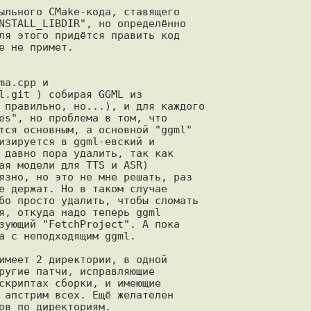
ыльного CMake-кода, ставящего

NSTALL_LIBDIR", но определённо

ля этого придётся править код

 не примет.

a.cpp и

l.git ) собирая GGML из

 правильно, но...), и для каждого

es", но проблема в том, что

тся основным, а основной "ggml"

изируется в ggml-евский и

 давно пора удалить, так как

ая модели для TTS и ASR)

язно, но это не мне решать, раз

е держат. Но в таком случае

бо просто удалить, чтобы сломать

я, откуда надо теперь ggml

зующий "FetchProject". А пока

а с неподходящим ggml.

имеет 2 директории, в одной

ругие патчи, исправляющие

скриптах сборки, и имеющие

 апстрим всех. Ещё желателен
