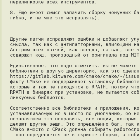
перелинковке всех инструментов.

8. Ещё имеет смысл запачить сборку ненужных бэ
гибко, и не мне это исправлять).

===

Другие патчи исправляют ошибки и добавляют улу
смысла, так как с антипаттернами, влияющими на
Апстрим всех патчей, как всегда, на вас, все ч
содержат код, производный от оригинала под MIT
Единственное, что надо отметить: вы не можете 
библиотеки в другую директорию, как это сделан
https://gitlab.kitware.com/cmake/cmake/-/issue
факту CMake не поддерживает установку библиоте
которые и так не находятся в RPATH, потому что
RPATH в бинарях при установке, не пытается соб
линкуемых библиотек.

Соответственно все библиотеки и приложения, ко
устанавливаемую не в место по умолчанию, её не
позволяющей это поправить, все опции, которые 
делают другие вещи. Это определённо баг, так к
CMake вместе с CPack должна собирать работоспо
- оно определяется не в скрипте сборки, а собир