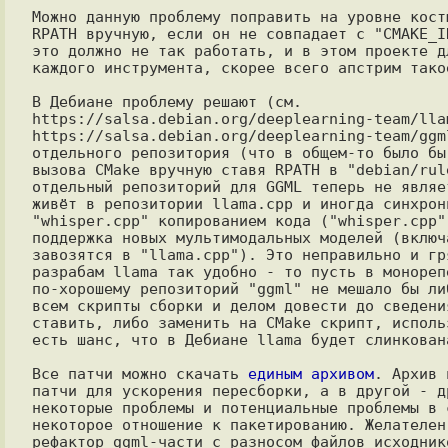
Можно данную проблему поправить на уровне кост
RPATH вручную, если он не совпадает с "CMAKE_I
это должно не так работать, и в этом проекте д
каждого инструмента, скорее всего апстрим такое
В Дебиане проблему решают (см.

https://salsa.debian.org/deeplearning-team/llam
https://salsa.debian.org/deeplearning-team/ggm
отдельного репозитория (что в общем-то было бы
вызова CMake вручную ставя RPATH в "debian/rul
отдельный репозиторий для GGML теперь не являе
живёт в репозитории llama.cpp и иногда синхрон
"whisper.cpp" копированием кода ("whisper.cpp"
поддержка новых мультимодальных моделей (включ
завозятся в "llama.cpp"). Это неправильно и гр
разрабам llama так удобно - то пусть в монореп
по-хорошему репозиторий "ggml" не мешало бы ли
всем скрипты сборки и делом довести до сведени
ставить, либо заменить на CMake скрипт, исполь
есть шанс, что в Дебиане llama будет слинкован
Все патчи можно скачать 
единым архивом
. Архив 
патчи для ускорения пересборки, а в другой - д
некоторые проблемы и потенциальные проблемы в 
некоторое отношение к пакетированию. Желателен