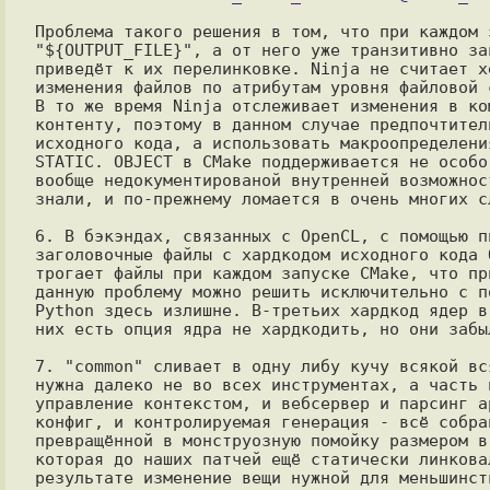
Проблема такого решения в том, что при каждом 
"${OUTPUT_FILE}", а от него уже транзитивно за
приведёт к их перелинковке. Ninja не считает х
изменения файлов по атрибутам уровня файловой 
В то же время Ninja отслеживает изменения в ко
контенту, поэтому в данном случае предпочтител
исходного кода, а использовать макроопределени
STATIC. OBJECT в CMake поддерживается не особо
вообще недокументированой внутренней возможнос
знали, и по-прежнему ломается в очень многих с
6. В бэкэндах, связанных с OpenCL, с помощью п
заголовочные файлы с хардкодом исходного кода 
трогает файлы при каждом запуске CMake, что пр
данную проблему можно решить исключительно с п
Python здесь излишне. В-третьих хардкод ядер в
них есть опция ядра не хардкодить, но они забы
7. "common" сливает в одну либу кучу всякой вс
нужна далеко не во всех инструментах, а часть 
управление контекстом, и вебсервер и парсинг а
конфиг, и контролируемая генерация - всё собра
превращённой в монструозную помойку размером в
которая до наших патчей ещё статически линкова
результате изменение вещи нужной для меньшинст