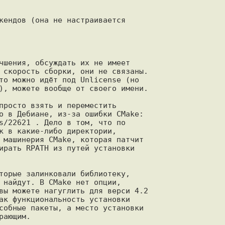
кендов (она не настраивается

чшения, обсуждать их не имеет

 скорость сборки, они не связаны.

то можно идёт под Unlicense (но

), можете вообще от своего имени.

просто взять и переместить

о в Дебиане, из-за ошибки CMake:

s/22621 . Дело в том, что по

к в какие-либо директории,

 машинерия CMake, которая патчит

ирать RPATH из путей установки

торые залинковали библиотеку,

 найдут. В CMake нет опции,

вы можете нагуглить для верси 4.2

ак функциональность установки

собные пакеты, а место установки

ающим.
