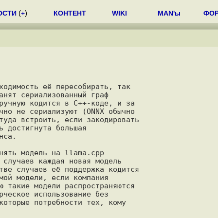
ОСТИ
(
+
)
КОНТЕНТ
WIKI
MAN'ы
ФО
ходимость её пересобирать, так

анят сериализованный граф

ручную кодится в C++-коде, и за

чно не сериализуют (ONNX обычно

туда встроить, если закодировать

ь достигнута большая

са.

нять модель на llama.cpp

 случаев каждая новая модель

тве случаев её поддержка кодится

мой модели, если компания

ю такие модели распространяются

рческое использование без

которые потребности тех, кому
