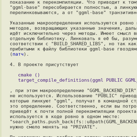
показание к перекомпиляции. Что приводит к том
"ggml-base" пересобирается полностью, а линкующ
перелинковываются, а от "ggml-base" транзитивн
Указанные макроопределения используются ровно 
методов, возвращающих указанные значения, даль
идёт исключительно через методы. Имеет смысл в
отдельную библиотеку. Линковать я её бы, разум
соответствии с "BUILD_SHARED_LIBS", но так как
прибитыми к файлу библиотеки ggml-base гвоздям
(
патч
).

4. В проекте присутствует

   cmake ()

   target_compile_definitions(ggml PUBLIC GGML_BACKEND_DIR="${GGML_BACKEND_DIR}")

, при этом макроопределение "GGML_BACKEND_DIR"
не используется. Использование "PUBLIC" привод
которые линкуют "ggml", получат в командной ст
это определение. Соответственно, если вы потро
приведёт к почти полной перекомпиляции проекта
используется в коде ровно в одном месте:

"search_paths.push_back(fs::u8path(GGML_BACKEN
нужно смело менять на "PRIVATE".
