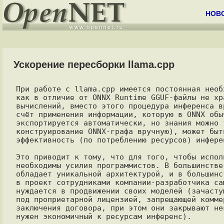
НОВ
Ускорение пересборки llama.cpp
При работе с llama.cpp имеется постоянная необ
как в отличие от ONNX Runtime GGUF-файлы не хр
вычислений, вместо этого процедура инференса в
счёт применения информации, которую в ONNX обы
экспортируется автоматически, но знания можно 
конструирование ONNX-графа вручную), может быт
эффективность (по потреблению ресурсов) инферен
Это приводит к тому, что для того, чтобы испол
необходимы усилия программистов. В большинстве
обладает уникальной архитектурой, и в большинс
в проект сотрудниками компании-разработчика са
нуждается в продвижении своих моделей (зачасту
под проприетарной лицензией, запрещающей комме
заключения договора, при этом они закрывают не
нужен экономичный к ресурсам инференс).
