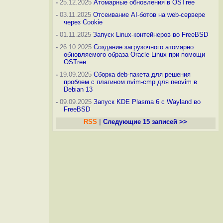
-
25.12.2025
Атомарные обновления в OSTree
-
03.11.2025
Отсеивание AI-ботов на web-сервере
через Cookie
-
01.11.2025
Запуск Linux-контейнеров во FreeBSD
-
26.10.2025
Создание загрузочного атомарно
обновляемого образа Oracle Linux при помощи
OSTree
-
19.09.2025
Сборка deb-пакета для решения
проблем с плагином nvim-cmp для neovim в
Debian 13
-
09.09.2025
Запуск KDE Plasma 6 с Wayland во
FreeBSD
RSS
|
Следующие 15 записей >>