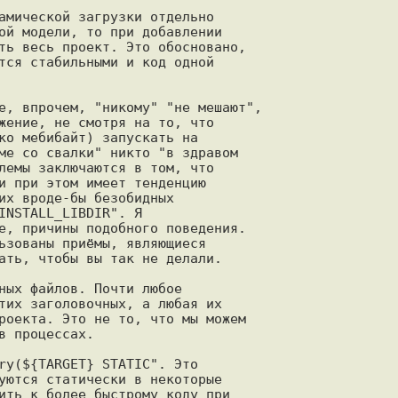
амической загрузки отдельно

ой модели, то при добавлении

ть весь проект. Это обосновано,

тся стабильными и код одной

е, впрочем, "никому" "не мешают",

жение, не смотря на то, что

ко мебибайт) запускать на

ме со свалки" никто "в здравом

лемы заключаются в том, что

и при этом имеет тенденцию

их вроде-бы безобидных

INSTALL_LIBDIR". Я

е, причины подобного поведения.

ьзованы приёмы, являющиеся

ать, чтобы вы так не делали.

ных файлов. Почти любое

тих заголовочных, а любая их

роекта. Это не то, что мы можем

 процессах.

ry(${TARGET} STATIC". Это

уются статически в некоторые

ить к более быстрому коду при
