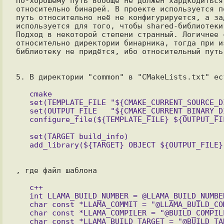
По-хорошему путь вообще не должен хардкодиться
относительно бинарей. В проекте используется п
путь относительно неё не конфигурируется, а за
используется для того, чтобы shared-библиотеки
Подход в некоторой степени странный. Логичнее 
относительно директории бинарника, тогда при и
библиотеку не придётся, ибо относительный путь
5. В директории "common" в "CMakeLists.txt" ест
   cmake

   set(TEMPLATE_FILE "${CMAKE_CURRENT_SOURCE_DIR}/build-info.cpp.in")

   set(OUTPUT_FILE   "${CMAKE_CURRENT_BINARY_DIR}/build-info.cpp")

   set(TARGET build_info)

, где файл шаблона

   c++

   int LLAMA_BUILD_NUMBER = @LLAMA_BUILD_NUMBER@;

   char const *LLAMA_COMMIT = "@LLAMA_BUILD_COMMIT@";

   char const *LLAMA_COMPILER = "@BUILD_COMPILER@";
