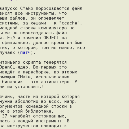
запуске CMake пересоздаётся файл

висят все инструменты, что

еши файлов, он определяет

системы, за хешами - к "ccache".

мандной строке компилятора по

ьнее не пересоздавать файл

я. Ещё я заменил OBJECT на

 официально, долгое время он был

тью, о которой, тем не менее, все

лучаях (
патч
).

итоньего скрипта генерятся

OpenCL-ядер. Во-первых это

иведёт к пересборке, во-вторых

омощью CMake, использование

 бинарник - это антипаттерн. У

ли их установить!

ячины, часть из которой которая

нужна абсолютно во всех, напр.

ргументов командной строки в

но в этой библиотеке,

 37 мегабайт отстрипанных,

лась в каждый инструмент. В

ва инструментов приводит к
