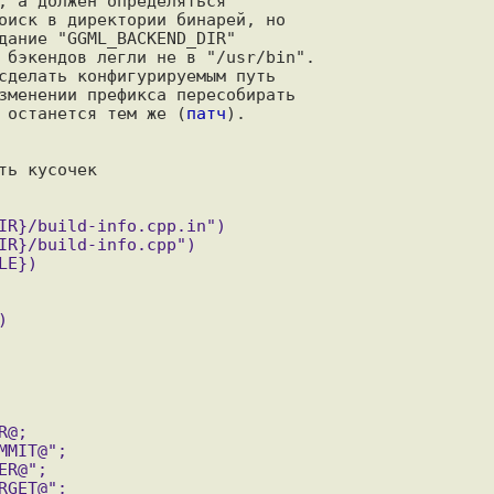
, а должен определяться

оиск в директории бинарей, но

дание "GGML_BACKEND_DIR"

 бэкендов легли не в "/usr/bin".

сделать конфигурируемым путь

зменении префикса пересобирать

 останется тем же (
патч
).

ь кусочек
