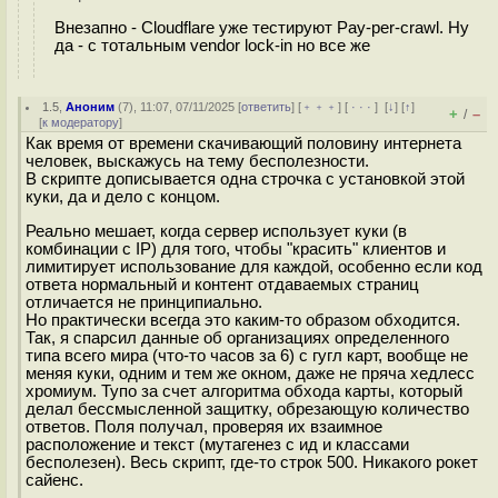
Внезапно - Cloudflare уже тестируют Pay-per-crawl. Ну
да - с тотальным vendor lock-in но все же
1.5
,
Аноним
(
7
), 11:07, 07/11/2025 [
ответить
] [
﹢﹢﹢
] [
· · ·
]
[
↓
] [
↑
]
+
–
/
[
к модератору
]
Как время от времени скачивающий половину интернета
человек, выскажусь на тему бесполезности.
В скрипте дописывается одна строчка с установкой этой
куки, да и дело с концом.
Реально мешает, когда сервер использует куки (в
комбинации с IP) для того, чтобы "красить" клиентов и
лимитирует использование для каждой, особенно если код
ответа нормальный и контент отдаваемых страниц
отличается не принципиально.
Но практически всегда это каким-то образом обходится.
Так, я спарсил данные об организациях определенного
типа всего мира (что-то часов за 6) с гугл карт, вообще не
меняя куки, одним и тем же окном, даже не пряча хедлесс
хромиум. Тупо за счет алгоритма обхода карты, который
делал бессмысленной защитку, обрезающую количество
ответов. Поля получал, проверяя их взаимное
расположение и текст (мутагенез с ид и классами
бесполезен). Весь скрипт, где-то строк 500. Никакого рокет
сайенс.