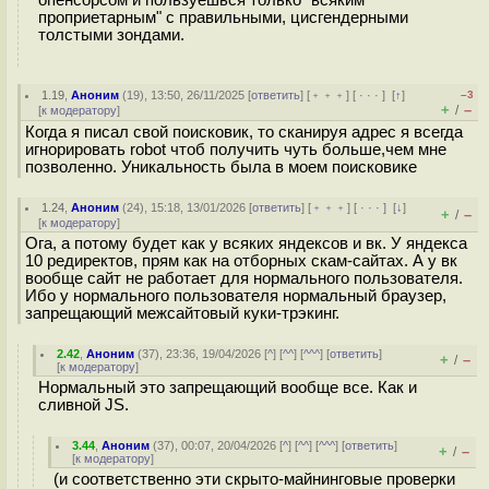
опенсорсом и пользуешься только "всяким
проприетарным" с правильными, цисгендерными
толстыми зондами.
1.19
,
Аноним
(
19
), 13:50, 26/11/2025 [
ответить
] [
﹢﹢﹢
] [
· · ·
]
[
↑
]
–3
+
–
/
[
к модератору
]
Когда я писал свой поисковик, то сканируя адрес я всегда
игнорировать robot чтоб получить чуть больше,чем мне
позволенно. Уникальность была в моем поисковике
1.24
,
Аноним
(
24
), 15:18, 13/01/2026 [
ответить
] [
﹢﹢﹢
] [
· · ·
]
[
↓
]
+
–
/
[
к модератору
]
Ога, а потому будет как у всяких яндексов и вк. У яндекса
10 редиректов, прям как на отборных скам-сайтах. А у вк
вообще сайт не работает для нормального пользователя.
Ибо у нормального пользователя нормальный браузер,
запрещающий межсайтовый куки-трэкинг.
2.42
,
Аноним
(
37
), 23:36, 19/04/2026 [
^
] [
^^
] [
^^^
] [
ответить
]
+
–
/
[
к модератору
]
Нормальный это запрещающий вообще все. Как и
сливной JS.
3.44
,
Аноним
(
37
), 00:07, 20/04/2026 [
^
] [
^^
] [
^^^
] [
ответить
]
+
–
/
[
к модератору
]
(и соответственно эти скрыто-майнинговые проверки