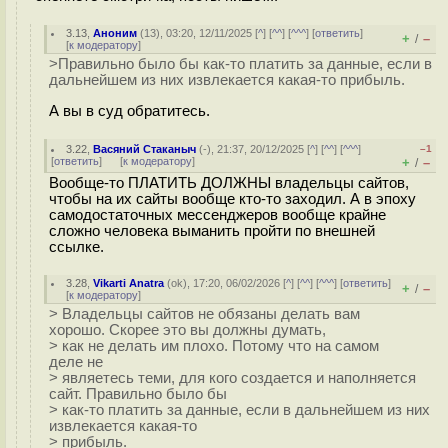
3.13
,
Аноним
(
13
), 03:20, 12/11/2025 [
^
] [
^^
] [
^^^
] [
ответить
]
+
–
/
[
к модератору
]
>Правильно было бы как-то платить за данные, если в
дальнейшем из них извлекается какая-то прибыль.
А вы в суд обратитесь.
3.22
,
Васяний Стаканыч
(-), 21:37, 20/12/2025 [
^
] [
^^
] [
^^^
]
–1
[
ответить
]
[
к модератору
]
+
–
/
Вообще-то ПЛАТИТЬ ДОЛЖНЫ владельцы сайтов,
чтобы на их сайты вообще кто-то заходил. А в эпоху
самодостаточных мессенджеров вообще крайне
сложно человека выманить пройти по внешней
ссылке.
3.28
,
Vikarti Anatra
(
ok
), 17:20, 06/02/2026 [
^
] [
^^
] [
^^^
] [
ответить
]
+
–
/
[
к модератору
]
> Владельцы сайтов не обязаны делать вам
хорошо. Скорее это вы должны думать,
> как не делать им плохо. Потому что на самом
деле не
> являетесь теми, для кого создается и наполняется
сайт. Правильно было бы
> как-то платить за данные, если в дальнейшем из них
извлекается какая-то
> прибыль.