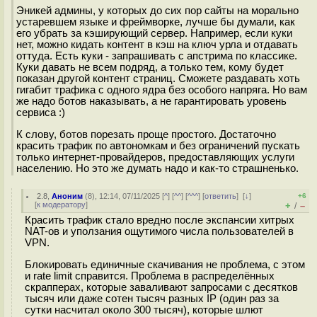
Эникей админы, у которых до сих пор сайты на морально
устаревшем языке и фреймворке, лучше бы думали, как
его убрать за кэширующий сервер. Например, если куки
нет, можно кидать контент в кэш на ключ урла и отдавать
оттуда. Есть куки - запрашивать с апстрима по классике.
Куки давать не всем подряд, а только тем, кому будет
показан другой контент страниц. Сможете раздавать хоть
гигабит трафика с одного ядра без особого напряга. Но вам
же надо ботов наказывать, а не гарантировать уровень
сервиса :)
К слову, ботов порезать проще простого. Достаточно
красить трафик по автономкам и без ограничений пускать
только интернет-провайдеров, предоставляющих услуги
населению. Но это же думать надо и как-то страшненько.
2.8
,
Аноним
(
8
), 12:14, 07/11/2025 [
^
] [
^^
] [
^^^
] [
ответить
]
[
↓
]
+6
[
к модератору
]
+
–
/
Красить трафик стало вредно после экспансии хитрых
NAT-ов и уползания ощутимого числа пользователей в
VPN.
Блокировать единичные скачивания не проблема, с этом
и rate limit справится. Проблема в распределённых
скрапперах, которые заваливают запросами с десятков
тысяч или даже сотен тысяч разных IP (один раз за
сутки насчитал около 300 тысяч), которые шлют