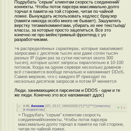
Подрубать "серым" клиентам скорость соединений/
коннекты. Чтобы поток парсера максимально долго
торчал в памяти на той стороне, читая по чайной
ложке. Вынуждать использовать хедлесс браузер
(памяти никогда особо много не бывает). Зашумлять
верстку тегами/комментами, убирать из нее тексты/ид/
классы, за которые просто зацепиться. Все это
конечно не про мейнстримный фронтенд с уо
разработчиками.
>в распределённых скрапперах, которые заваливают
запросами с десятков тысяч или даже сотен тысяч
разных IP (один раз за сутки насчитал около 300
тысяч), которые шлют запросы параллельно в 10-100
потоков. Когда на одном сервере несколько доменов -
всё становится вообще печально и напоминает DDoS.
Самое мерзкое, что с каждого IP приходит по
несколько десятков запросов и потом IP меняется
Люди, занимающиеся парсингом и DDOS - одни и те
же люди. Конечно это все напоминает ддос)
4.40
,
Аноним
(
37
), 23:17, 19/04/2026 [
^
] [
^^
] [
^^^
] [
ответить
]
+
–
/
[
к модератору
]
> Подрубать "серым" клиентам скорость
соединений/коннекты. Чтобы поток парсера
максимально долго торчал в памяти на той стороне,
читая по чайной ложке.