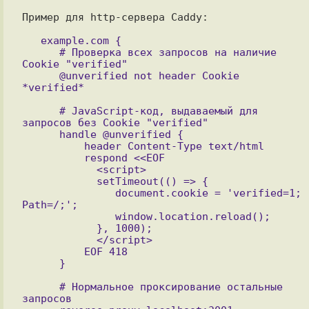
Пример для http-сервера Caddy:

   example.com {

      # Проверка всех запросов на наличие 
Cookie "verified"

      @unverified not header Cookie 
      # JavaScript-код, выдаваемый для 
запросов без Cookie "verified"

      handle @unverified {

          header Content-Type text/html

          respond <<EOF

            <script>

            setTimeout(() => {

               document.cookie = 'verified=1; 
Path=/;';

               window.location.reload();

            }, 1000);

            </script>

          EOF 418

      # Нормальное проксирование остальные 
запросов
