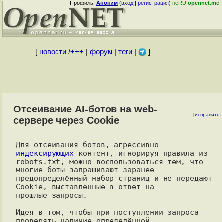
Профиль:
Аноним
(
вход
|
регистрация
)
неRU
opennet.me
[
новости
/
+++
|
форум
|
теги
|
]
Отсеивание AI-ботов на web-
[
исправить
]
сервере через Cookie
Для отсеивания ботов, агрессивно 
индексирующих
 контент, игнорируя правила из

robots.txt, можно воспользоваться тем, что 
многие боты запрашивают заранее

предопределённый набор страниц и не передают 
Cookie, выставленные в ответ на

прошлые запросы.

Идея в том, чтобы при поступлении запроса 
проверять наличие определённой
