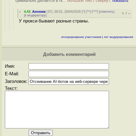
тривиально делается в ht...
большой текст свёрнут,
показать
4.43
,
Аноним
(
37
), 00:01, 20/04/2026 [
^
] [
^^
] [
^^^
] [
ответить
]
+
–
/
[
к модератору
]
У прокси бывают разные страны.
игнорирование участников
|
лог модерирования
Добавить комментарий
Имя:
E-Mail:
Заголовок:
Текст: