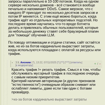
запросы параллельно в 10-100 потоков. Когда на одном
сервере несколько доменов - всё становится вообще
печально и напоминает DDoS. Самое мерзкое, что с
каждого IP приходит по несколько десятков запросов и
потом IP меняется. С этим ещё можно бороться, когда
трафик идёт из отдельных корпоративых подсетей. Но
последнее время научились что-то вроде ботнета
делать и привлекать обычных пользователей, которые
за небольшую денежку ставят себе браузерный плагин
для "помощи" обучения LLM.
По поводу оптимизации и отдачи статики, сайт остаётся
жив, но из-за ботов кардинально вырастают затраты,
когда используются площадки с оплатой за ресурсы или
трафик.
3.9
,
Аноним
(
7
), 13:22, 07/11/2025 [
^
] [
^^
] [
^^^
] [
ответить
]
+
–
/
[
к модератору
]
Красить трафик != резать трафик. Смысл в том, чтобы
обслуживать мусорный трафик в последнюю очередь
с самым низким приоритетом.
Критерий наличия авторизации (и других признаков
"естественности") очевидным образом снимает или
ослабляет лимиты, даже если там один с ботами
провайдер.
>из-за ботов кардинально вырастают затраты