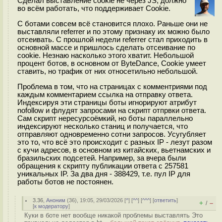
Сделал выставление cookie не через JS, должно
во всём работать, что поддерживает Cookie.
С ботами совсем всё становится плохо. Раньше они не
выставляли referrer и по этому признаку их можно было
отсеивать. С прошлой недели referrer стал приходить в
основной массе и пришлось сделать отсеивание по
cookie. Незнаю насколько этого хватит. Небольшой
процент ботов, в основном от ByteDance, Cookie умеет
ставить, но трафик от них относетильно небольшой.
Проблема в том, что на страницах с комментриями под
каждым комментарием ссылка на отправку ответа.
Индексируя эти страницы боты игнорируют атрибут
nofollow и флудят запросами на скрипт отпрвки ответа.
Сам скрипт нересурсоёмкий, но боты параллельно
индексируют несколько станиц и получается, что
отправляют одновременно сотни запросов. Усугубляет
это то, что всё это происходит с разных IP - лезут разом
с кучи адресов, в основном из китайских, вьетнамских и
бразильских подсетей. Например, за вчера были
обращения к скрипту публикации ответа с 257581
уникальных IP. За два дня - 388429, т.е. пул IP для
работы ботов не постоянен.
3.36
,
Аноним
(
36
), 19:05, 29/03/2026 [
^
] [
^^
] [
^^^
] [
ответить
]
+
–
/
[
к модератору
]
Куки в боте нет вообще никакой проблемы выставлять Это