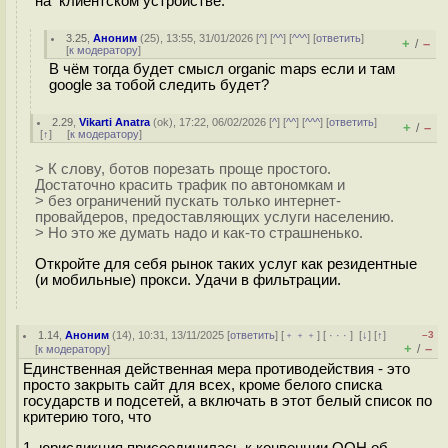
на клиентском устройстве.
3.25
,
Аноним
(
25
), 13:55, 31/01/2026 [
^
] [
^^
] [
^^^
] [
ответить
]
+
–
/
[
к модератору
]
В чём тогда будет смысл organic maps если и там
google за тобой следить будет?
2.29
,
Vikarti Anatra
(
ok
), 17:22, 06/02/2026 [
^
] [
^^
] [
^^^
] [
ответить
]
+
–
/
[
↑
] [
к модератору
]
> К слову, ботов порезать проще простого.
Достаточно красить трафик по автономкам и
> без ограничений пускать только интернет-
провайдеров, предоставляющих услуги населению.
> Но это же думать надо и как-то страшненько.
Откройте для себя рынок таких услуг как резидентные
(и мобильные) прокси. Удачи в фильтрации.
1.14
,
Аноним
(
14
), 10:31, 13/11/2025 [
ответить
] [
﹢﹢﹢
] [
· · ·
]
[
↓
] [
↑
]
–3
+
–
/
[
к модератору
]
Единственная действенная мера противодействия - это
просто закрыть сайт для всех, кроме белого списка
государств и подсетей, а включать в этот белый список по
критерию того, что
1. юрисдикция присоединилась к конвенции ООН об