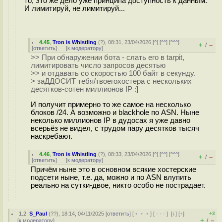
то, это же дело уже принципа доступность к данным.
И лимитируй, не лимитируй...
4.45
,
Tron is Whistling
(
?
), 08:31, 23/04/2026 [
^
] [
^^
] [
^^^
]
+
–
/
[
ответить
]
[
к модератору
]
>> При обнаружении бота - слать его в tarpit,
лимитировать число запросов десятью
>> и отдавать со скоростью 100 байт в секунду.
> заДДОСИТ тебя/твоегохостера с нескольких
десятков-сотен миллионов IP :]
И получит примерно то же самое на несколько
блоков /24. А возможно и blackhole по ASN. Ныне
неколько миллионов IP в дудосах я уже давно
всерьёз не видел, с трудом пару десятков тысяч
наскребают.
4.46
,
Tron is Whistling
(
?
), 08:33, 23/04/2026 [
^
] [
^^
] [
^^^
]
+
–
/
[
ответить
]
[
к модератору
]
Причём ныне это в основном всякие хостерские
подсети ныне, т.е. да, можно и по ASN влупить
реально на сутки-двое, никто особо не пострадает.
1.2
,
S_Paul
(
??
), 18:14, 04/11/2025 [
ответить
] [
﹢﹢﹢
] [
· · ·
]
[
↓
] [
↑
]
+3
+
–
/
[
к модератору
]