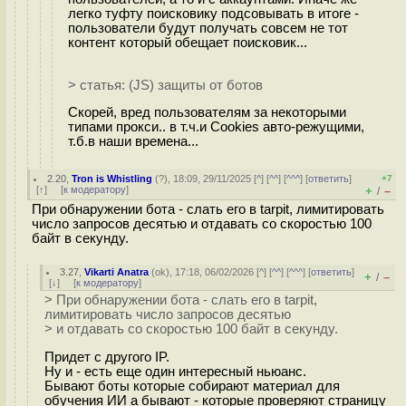
легко туфту поисковику подсовывать в итоге -
пользователи будут получать совсем не тот
контент который обещает поисковик...
> статья: (JS) защиты от ботов
Скорей, вред пользователям за некоторыми
типами прокси.. в т.ч.и Cookies авто-режущими,
т.б.в наши времена...
2.20
,
Tron is Whistling
(
?
), 18:09, 29/11/2025 [
^
] [
^^
] [
^^^
] [
ответить
]
+7
[
↑
] [
к модератору
]
+
–
/
При обнаружении бота - слать его в tarpit, лимитировать
число запросов десятью и отдавать со скоростью 100
байт в секунду.
3.27
,
Vikarti Anatra
(
ok
), 17:18, 06/02/2026 [
^
] [
^^
] [
^^^
] [
ответить
]
+
–
/
[
↓
] [
к модератору
]
> При обнаружении бота - слать его в tarpit,
лимитировать число запросов десятью
> и отдавать со скоростью 100 байт в секунду.
Придет с другого IP.
Ну и - есть еще один интересный ньюанс.
Бывают боты которые собирают материал для
обучения ИИ а бывают - которые проверяют страницу