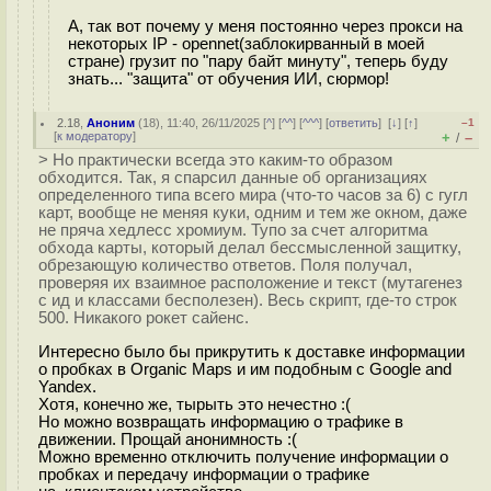
А, так вот почему у меня постоянно через прокси на
некоторых IP - opennet(заблокирванный в моей
стране) грузит по "пару байт минуту", теперь буду
знать... "защита" от обучения ИИ, сюрмор!
2.18
,
Аноним
(
18
), 11:40, 26/11/2025 [
^
] [
^^
] [
^^^
] [
ответить
]
[
↓
] [
↑
]
–1
[
к модератору
]
+
–
/
> Но практически всегда это каким-то образом
обходится. Так, я спарсил данные об организациях
определенного типа всего мира (что-то часов за 6) с гугл
карт, вообще не меняя куки, одним и тем же окном, даже
не пряча хедлесс хромиум. Тупо за счет алгоритма
обхода карты, который делал бессмысленной защитку,
обрезающую количество ответов. Поля получал,
проверяя их взаимное расположение и текст (мутагенез
с ид и классами бесполезен). Весь скрипт, где-то строк
500. Никакого рокет сайенс.
Интересно было бы прикрутить к доставке информации
о пробках в Organic Maps и им подобным с Google and
Yandex.
Хотя, конечно же, тырыть это нечестно :(
Но можно возвращать информацию о трафике в
движении. Прощай анонимность :(
Можно временно отключить получение информации о
пробках и передачу информации о трафике