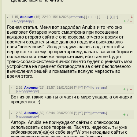
1.15
,
Аноним
(
15
), 22:10, 15/11/2025 [
ответить
] [
﹢﹢﹢
] [
· · ·
]
[
↓
] [
↑
]
–1
+
–
/
[
к модератору
]
Годная статья. Меня вот задолбал Anubis и то что оно
выжирает батарею моего смартфона при посещении
каждого второго сайта с опенсорсом, отчего я время от
времени создательнице данного поделия высказываю
свои "пожелания". Иногда задумываюсь над тем чтобы
вернутся ко всему проприетарному, качать васяносборки и
пользоваться теми же нейросетями, ибо там не будет
транс-собако-системо-личностей что будет оценивать мои
устройства на предмет ботоводства за счёт бесполезного
вычисления хешей и показывать всякую мерзость во
время этого.
2.26
,
Аноним
(
25
), 13:57, 31/01/2026 [
^
] [
^^
] [
^^^
] [
ответить
]
+
–
/
[
к модератору
]
Вот из-за таких как-ты отчасти в мире упадок, а олигархи
процветают. :)
2.32
,
Аноним
(
32
), 02:44, 25/02/2026 [
^
] [
^^
] [
^^^
] [
ответить
]
+
–
/
[
к модератору
]
Авторы Anubis не принуждают сайты с опенсорсом
использовать своё творение. Так что, надеюсь, ты уже
заблокировал(-а)(-о) себе ану^W эти негодные сайты с