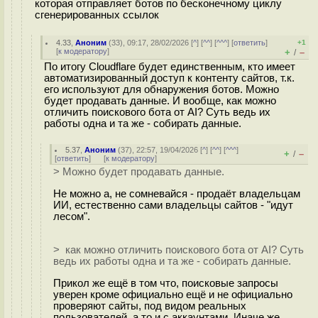
которая отправляет ботов по бесконечному циклу
сгенерированных ссылок
4.33
,
Аноним
(
33
), 09:17, 28/02/2026 [
^
] [
^^
] [
^^^
] [
ответить
]
+1
[
к модератору
]
+
–
/
По итогу Cloudflare будет единственным, кто имеет
автоматизированный доступ к контенту сайтов, т.к.
его используют для обнаружения ботов. Можно
будет продавать данные. И вообще, как можно
отличить поискового бота от AI? Суть ведь их
работы одна и та же - собирать данные.
5.37
,
Аноним
(
37
), 22:57, 19/04/2026 [
^
] [
^^
] [
^^^
]
+
–
/
[
ответить
]
[
к модератору
]
> Можно будет продавать данные.
Не можно а, не сомневайся - продаёт владельцам
ИИ, естественно сами владельцы сайтов - "идут
лесом".
> как можно отличить поискового бота от AI? Суть
ведь их работы одна и та же - собирать данные.
Прикол же ещё в том что, поисковые запросы
уверен кроме официально ещё и не официально
проверяют сайты, под видом реальных
пользователей, а то и с аккаунтами. Иначе же