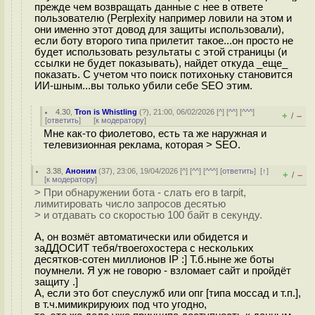
прежде чем возвращать данные с нее в ответе
пользователю (Perplexity например ловили на этом и
они именно этот довод для защиты использовали),
если боту второго типа прилетит такое...он просто не
будет использовать результаты с этой страницы (и
ссылки не будет показывать), найдет откуда _еще_
показать. С учетом что поиск потихоньку становится
ИИ-шным...вы только убили себе SEO этим.
4.30
,
Tron is Whistling
(
?
), 21:00, 06/02/2026 [
^
] [
^^
] [
^^^
]
+
–
/
[
ответить
]
[
к модератору
]
Мне как-то фиолетово, есть та же наружная и
телевизионная реклама, которая > SEO.
3.38
,
Аноним
(
37
), 23:06, 19/04/2026 [
^
] [
^^
] [
^^^
] [
ответить
]
[
↑
]
+
–
/
[
к модератору
]
> При обнаружении бота - слать его в tarpit,
лимитировать число запросов десятью
> и отдавать со скоростью 100 байт в секунду.
А, он возмёт автоматически или обидется и
заДДОСИТ тебя/твоегохостера с нескольких
десятков-сотен миллионов IP :] Т.б.ныне же боты
поумнели. Я уж не говорю - взломает сайт и пройдёт
защиту .]
А, если это бот спеуслужб или опг [типа моссад и т.п.],
в т.ч.мимикрируюих под что угодно,