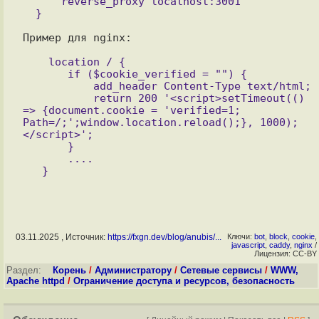
      reverse_proxy localhost:3001

Пример для nginx:

    location / {

       if ($cookie_verified = "") {

           add_header Content-Type text/html;

           return 200 '<script>setTimeout(() 
=> {document.cookie = 'verified=1; 
Path=/;';window.location.reload();}, 1000);
</script>';

       }

       ....

03.11.2025 , Источник:
https://fxgn.dev/blog/anubis/...
Ключи:
bot
,
block
,
cookie
,
javascript
,
caddy
,
nginx
/
Лицензия: CC-BY
Раздел:
Корень
/
Администратору
/
Сетевые сервисы
/
WWW,
Apache httpd
/
Ограничение доступа и ресурсов, безопасность