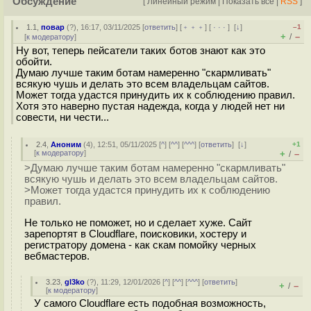
Обсуждение
[
Линейный режим
|
Показать все
|
RSS
]
1.1
,
повар
(
?
), 16:17, 03/11/2025 [
ответить
] [
﹢﹢﹢
] [
· · ·
]
[
↓
]
–1
+
–
/
[
к модератору
]
Ну вот, теперь пейсaтeли таких ботов знают как это
обойти.
Думаю лучше таким ботам намеренно "скармливать"
всякую чушь и делать это всем владельцам сайтов.
Может тогда удастся принудить их к соблюдению правил.
Хотя это наверно пустая надежда, когда у людей нет ни
совести, ни чести...
2.4
,
Аноним
(
4
), 12:51, 05/11/2025 [
^
] [
^^
] [
^^^
] [
ответить
]
[
↓
]
+1
[
к модератору
]
+
–
/
>Думаю лучше таким ботам намеренно "скармливать"
всякую чушь и делать это всем владельцам сайтов.
>Может тогда удастся принудить их к соблюдению
правил.
Не только не поможет, но и сделает хуже. Сайт
зарепортят в Cloudflare, поисковики, хостеру и
регистратору домена - как скам помойку черных
вебмастеров.
3.23
,
gl3ko
(
?
), 11:29, 12/01/2026 [
^
] [
^^
] [
^^^
] [
ответить
]
+
–
/
[
к модератору
]
У самого Cloudflare есть подобная возможность,