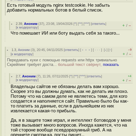
Есть готовый модуль nginx testcookie. Не забыть
добавить нормальных ботов в белый список.
2.39
,
Аноним
(
37
), 23:08, 19/04/2026 [
^
] [
^^
] [
^^^
] [
ответить
]
+
–
/
[
к модератору
]
Что помешает ИИ или боту выдать себя за такого...
1.3
,
Аноним
(
3
), 20:45, 04/11/2025 [
ответить
] [
﹢﹢﹢
] [
· · ·
]
[
↓
] [
↑
]
–9
+
–
/
[
к модератору
]
Передавать куки с помощью requests или httpx тривиально
Скрейпинг требует доста...
большой текст свёрнут,
показать
2.7
,
Аноним
(
7
), 11:26, 07/11/2025 [
^
] [
^^
] [
^^^
] [
ответить
]
+4
[
к модератору
]
+
–
/
Владельцы сайтов не обязаны делать вам хорошо.
Скорее это вы должны думать, как не делать им плохо.
Потому что на самом деле не являетесь теми, для кого
создается и наполняется сайт. Правильно было бы как-
то платить за данные, если в дальнейшем из них
извлекается какая-то прибыль.
Да, я в защите тоже играл, и интеллект ботоводов у меня
тоже вызывает много вопросов. Иногда кажется, что на
той стороне вообще псевдоразумный гриб. А на
опеннете смотри-ка, посты пишет...