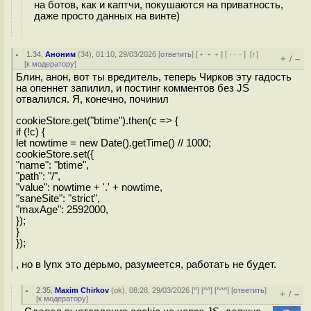
на ботов, как и каптчи, покушаются на приватность,
даже просто данных на винте)
1.34
,
Аноним
(
34
), 01:10, 29/03/2026 [
ответить
] [
﹢﹢﹢
] [
· · ·
]
[
↑
]
+
–
/
[
к модератору
]
Блин, анон, вот ты вредитель, теперь Чирков эту гадость
на опеннет запилил, и постинг комментов без JS
отвалился. Я, конечно, починил
cookieStore.get("btime").then(c => {
if (!c) {
let nowtime = new Date().getTime() // 1000;
cookieStore.set({
"name": "btime",
"path": "/",
"value": nowtime + '.' + nowtime,
"saneSite": "strict",
"maxAge": 2592000,
});
}
});
, но в lynx это дерьмо, разумеется, работать не будет.
2.35
,
Maxim Chirkov
(
ok
), 08:28, 29/03/2026 [
^
] [
^^
] [
^^^
] [
ответить
]
+
–
/
[
к модератору
]