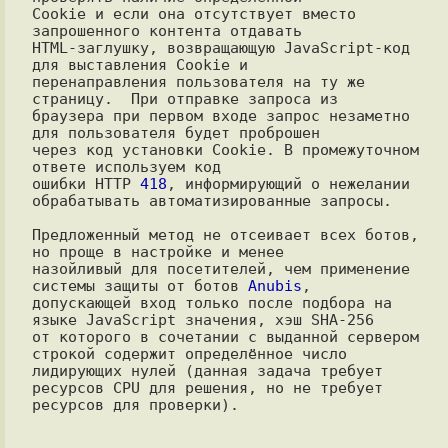
Cookie и если она отсутствует вместо 
запрошенного контента отдавать

HTML-заглушку, возвращающую JavaScript-код 
для выставления Cookie и

перенаправления пользователя на ту же 
страницу.  При отправке запроса из

браузера при первом входе запрос незаметно 
для пользователя будет проброшен

через код установки Cookie. В промежуточном 
ответе используем код

ошибки HTTP 
418
, информирующий о нежелании 
обрабатывать автоматизированные запросы.

Предложенный метод не отсеивает всех ботов, 
но проще в настройке и менее

назойливый для посетителей, чем применение 
системы защиты от ботов 
Anubis
,

допускающей вход только после подбора на 
языке JavaScript значения, хэш SHA-256

от которого в сочетании с выданной сервером 
строкой содержит определённое число

лидирующих нулей (данная задача требует 
ресурсов CPU для решения, но не требует

ресурсов для проверки).
