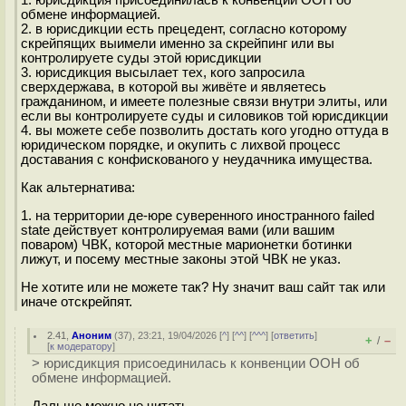
обмене информацией.
2. в юрисдикции есть прецедент, согласно которому
скрейпящих выимели именно за скрейпинг или вы
контролируете суды этой юрисдикции
3. юрисдикция высылает тех, кого запросила
сверхдержава, в которой вы живёте и являетесь
гражданином, и имеете полезные связи внутри элиты, или
если вы контролируете суды и силовиков той юрисдикции
4. вы можете себе позволить достать кого угодно оттуда в
юридическом порядке, и окупить с лихвой процесс
доставания с конфискованого у неудачника имущества.
Как альтернатива:
1. на территории де-юре суверенного иностранного failed
state действует контролируемая вами (или вашим
поваром) ЧВК, которой местные марионетки ботинки
лижут, и посему местные законы этой ЧВК не указ.
Не хотите или не можете так? Ну значит ваш сайт так или
иначе отскрейпят.
2.41
,
Аноним
(
37
), 23:21, 19/04/2026 [
^
] [
^^
] [
^^^
] [
ответить
]
+
–
/
[
к модератору
]
> юрисдикция присоединилась к конвенции ООН об
обмене информацией.
Дальше можно не читать