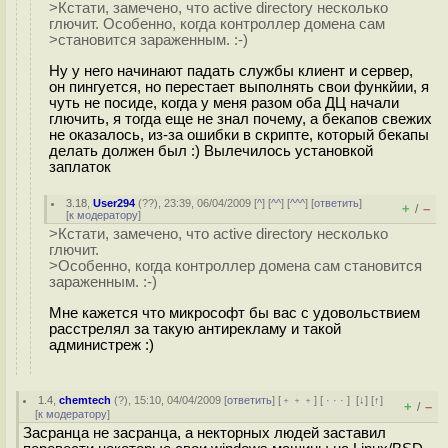
>Кстати, замечено, что active directory несколько
глючит. Особенно, когда контроллер домена сам
>становится зараженным. :-)
Ну у него начинают падать службы клиент и сервер,
он пингуется, но перестает выполнять свои функйии, я
чуть не посиде, когда у меня разом оба ДЦ начали
глючить, я тогда еще не знал почему, а бекапов свежих
не оказалось, из-за ошибки в скрипте, который бекапы
делать должен был :) Вылечилось установкой
заплаток
3.18
,
User294
(
??
), 23:39, 06/04/2009 [
^
] [
^^
] [
^^^
] [
ответить
]
+
–
/
[
к модератору
]
>Кстати, замечено, что active directory несколько
глючит.
>Особенно, когда контроллер домена сам становится
зараженным. :-)
Мне кажется что микрософт бы вас с удовольствием
расстрелял за такую антирекламу и такой
администреж :)
1.4
,
chemtech
(
?
), 15:10, 04/04/2009 [
ответить
] [
﹢﹢﹢
] [
· · ·
]
[
↓
] [
↑
]
+
–
/
[
к модератору
]
Засранца не засранца, а некторных людей заставил