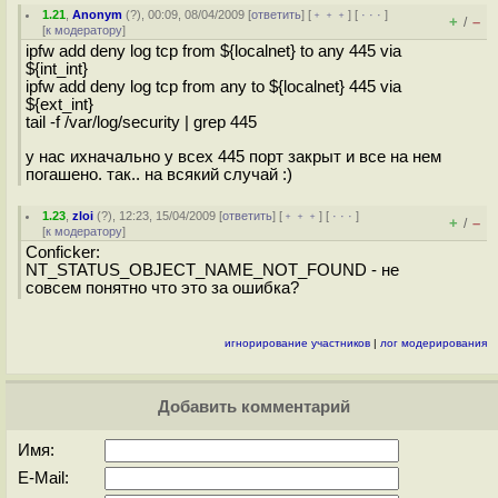
1.21
,
Anonym
(
?
), 00:09, 08/04/2009 [
ответить
] [
﹢﹢﹢
] [
· · ·
]
+
–
/
[
к модератору
]
ipfw add deny log tcp from ${localnet} to any 445 via
${int_int}
ipfw add deny log tcp from any to ${localnet} 445 via
${ext_int}
tail -f /var/log/security | grep 445
у нас ихначально у всех 445 порт закрыт и все на нем
погашено. так.. на всякий случай :)
1.23
,
zloi
(
?
), 12:23, 15/04/2009 [
ответить
] [
﹢﹢﹢
] [
· · ·
]
+
–
/
[
к модератору
]
Conficker:
NT_STATUS_OBJECT_NAME_NOT_FOUND - не
совсем понятно что это за ошибка?
игнорирование участников
|
лог модерирования
Добавить комментарий
Имя:
E-Mail: