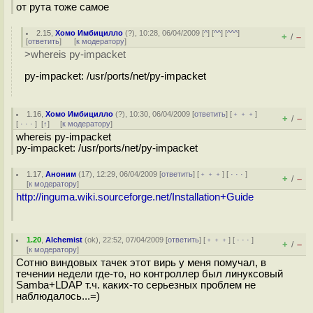
от рута тоже самое
2.15
,
Хомо Имбицилло
(
?
), 10:28, 06/04/2009 [
^
] [
^^
] [
^^^
]
+
–
/
[
ответить
]
[
к модератору
]
>whereis py-impacket
py-impacket: /usr/ports/net/py-impacket
1.16
,
Хомо Имбицилло
(
?
), 10:30, 06/04/2009 [
ответить
] [
﹢﹢﹢
]
+
–
/
[
· · ·
]
[
↑
] [
к модератору
]
whereis py-impacket
py-impacket: /usr/ports/net/py-impacket
1.17
,
Аноним
(
17
), 12:29, 06/04/2009 [
ответить
] [
﹢﹢﹢
] [
· · ·
]
+
–
/
[
к модератору
]
http://inguma.wiki.sourceforge.net/Installation+Guide
1.20
,
Alchemist
(
ok
), 22:52, 07/04/2009 [
ответить
] [
﹢﹢﹢
] [
· · ·
]
+
–
/
[
к модератору
]
Сотню виндовых тачек этот вирь у меня помучал, в
течении недели где-то, но контроллер был линуксовый
Samba+LDAP т.ч. каких-то серьезных проблем не
наблюдалось...=)