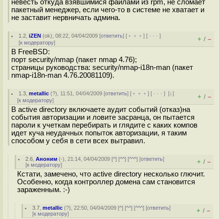
невесть откуда взявшимися файлами из rpm, не сломает
пакетный менеджер, если чего-то в системе не хватает и
не заставит нервничать админа.
1.2
,
iZEN
(
ok
), 08:22, 04/04/2009 [
ответить
] [
﹢﹢﹢
] [
· · ·
]
+
–
/
[
к модератору
]
В FreeBSD:
порт security/nmap (пакет nmap 4.76);
страницы руководства: security/nmap-i18n-man (пакет
nmap-i18n-man 4.76.20081109).
1.3
,
metallic
(
?
), 11:51, 04/04/2009 [
ответить
] [
﹢﹢﹢
] [
· · ·
]
[
↓
]
+
–
/
[
к модератору
]
В active directory включаете аудит событий (отказ)на
события авторизации и ловите засранца, он пытается
пароли к учеткам перебирать и глядите с каких компов
идет куча неудачных попыток авторизации, я таким
способом у себя в сети всех вытравил.
2.6
,
Аноним
(
-
), 21:14, 04/04/2009 [
^
] [
^^
] [
^^^
] [
ответить
]
+
–
/
[
к модератору
]
Кстати, замечено, что active directory несколько глючит.
Особенно, когда контроллер домена сам становится
зараженным. :-)
3.7
,
metallic
(
?
), 22:50, 04/04/2009 [
^
] [
^^
] [
^^^
] [
ответить
]
+
–
/
[
к модератору
]