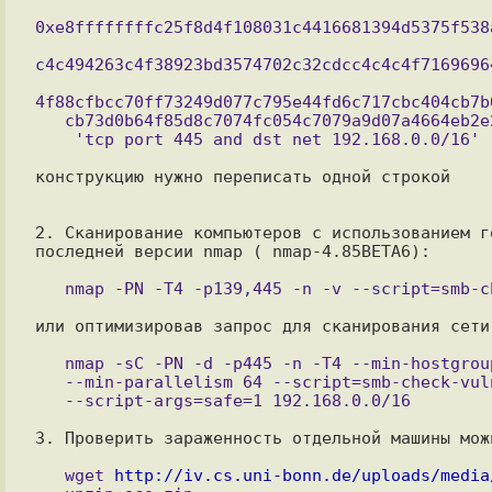
0xe8ffffffffc25f8d4f108031c4416681394d5375f538
c4c494263c4f38923bd3574702c32cdcc4c4c4f7169696
4f88cfbcc70ff73249d077c795e44fd6c717cbc404cb7b
   cb73d0b64f85d8c7074fc054c7079a9d07a4664eb2e244680cb1b6a8a9abaac45de7991dacb0b0b4feebeb

конструкцию нужно переписать одной строкой

2. Сканирование компьютеров с использованием г
последней версии nmap ( nmap-4.85BETA6):

или оптимизировав запрос для сканирования сети
   nmap -sC -PN -d -p445 -n -T4 --min-hostgroup 256 \

   --min-parallelism 64 --script=smb-check-vulns \

3. Проверить зараженность отдельной машины мож
   wget 
http://iv.cs.uni-bonn.de/uploads/media