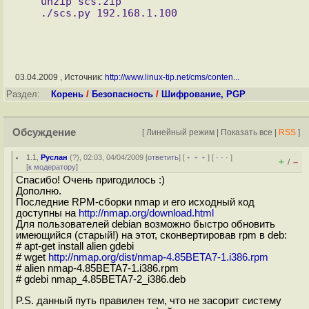
   unzip scs.zip

03.04.2009 , Источник:
http://www.linux-tip.net/cms/conten...
Раздел:
Корень
/
Безопасность
/
Шифрование, PGP
Обсуждение
[
Линейный режим
|
Показать все
|
RSS
]
1.1
,
Руслан
(
?
), 02:03, 04/04/2009 [
ответить
] [
﹢﹢﹢
] [
· · ·
]
+
–
/
[
к модератору
]
Спасибо! Очень пригодилось :)
Дополню.
Последние RPM-сборки nmap и его исходный код
доступны на
http://nmap.org/download.html
Для пользователей debian возможно быстро обновить
имеющийся (старый!) на этот, сконвертировав rpm в deb:
# apt-get install alien gdebi
# wget
http://nmap.org/dist/nmap-4.85BETA7-1.i386.rpm
# alien nmap-4.85BETA7-1.i386.rpm
# gdebi nmap_4.85BETA7-2_i386.deb
P.S. данный путь правилен тем, что не засорит систему