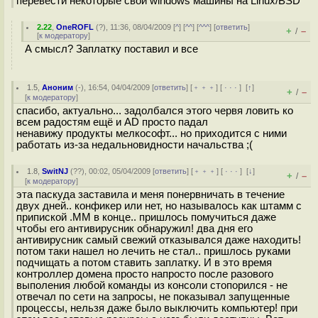
перевести некоторые свои windows машины на Linux/BSD
2.22
,
OneROFL
(
?
), 11:36, 08/04/2009 [
^
] [
^^
] [
^^^
] [
ответить
]
+
–
/
[
к модератору
]
А смысл? Заплатку поставил и все
1.5
,
Аноним
(
-
), 16:54, 04/04/2009 [
ответить
] [
﹢﹢﹢
] [
· · ·
]
[
↑
]
+
–
/
[
к модератору
]
спасибо, актуально... задолбался этого червя ловить ко
всем радостям ещё и AD просто падал
ненавижу продукты мелкософт... но приходится с ними
работать из-за недальновидности начальства ;(
1.8
,
SwitNJ
(
??
), 00:02, 05/04/2009 [
ответить
] [
﹢﹢﹢
] [
· · ·
]
[
↓
]
+
–
/
[
к модератору
]
эта паскуда заставила и меня понервничать в течение
двух дней.. конфикер или нет, но называлось как штамм с
припиской .MM в конце.. пришлось помучиться даже
чтобы его антивирусник обнаружил! два дня его
антивирусник самый свежий отказывался даже находить!
потом таки нашел но лечить не стал.. пришлось руками
подчищать а потом ставить заплатку. И в это время
контроллер домена просто напросто после разового
выполения любой команды из консоли стопорился - не
отвечал по сети на запросы, не показывал запущенные
процессы, нельзя даже было выключить компьютер! при