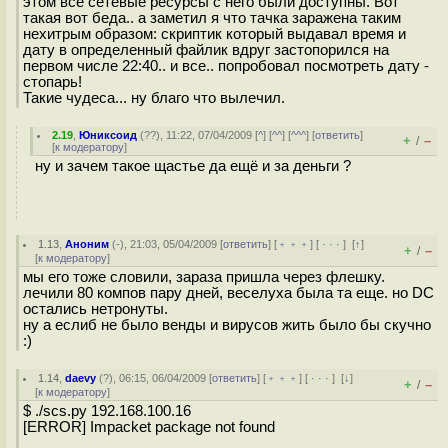
этом все сетевые ресурсы с него были доступны. Вот
такая вот беда.. а заметил я что тачка заражена таким
нехитрым образом: скриптик который выдавал время и
дату в определенный файлик вдруг застопорился на
первом числе 22:40.. и все.. попробовал посмотреть дату -
стопарь!
Такие чудеса... ну благо что вылечил.
2.19
,
Юниксоид
(
??
), 11:22, 07/04/2009 [
^
] [
^^
] [
^^^
] [
ответить
]
+
–
/
[
к модератору
]
ну и зачем такое щастье да ещё и за деньги ?
1.13
,
Аноним
(
-
), 21:03, 05/04/2009 [
ответить
] [
﹢﹢﹢
] [
· · ·
]
[
↑
]
+
–
/
[
к модератору
]
мы его тоже словили, зараза пришла через флешку.
лечили 80 компов пару дней, веселуха была та еще. но DC
остались нетронуты.
ну а еслиб не было венды и вирусов жить было бы скучно
:)
1.14
,
daevy
(
?
), 06:15, 06/04/2009 [
ответить
] [
﹢﹢﹢
] [
· · ·
]
[
↓
]
+
–
/
[
к модератору
]
$ ./scs.py 192.168.100.16
[ERROR] Impacket package not found