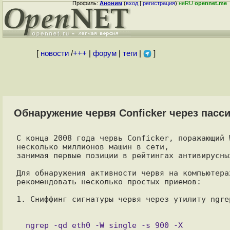
Профиль:
Аноним
(
вход
|
регистрация
)
неRU
opennet.me
[
новости
/
+++
|
форум
|
теги
|
]
Обнаружение червя Conficker через пасс
С конца 2008 года червь Conficker, поражающий 
несколько миллионов машин в сети,

занимая первые позиции в рейтингах антивирусных
Для обнаружения активности червя на компьютера
рекомендовать несколько простых приемов:

1. Сниффинг сигнатуры червя через утилиту ngre
  ngrep -qd eth0 -W single -s 900 -X
