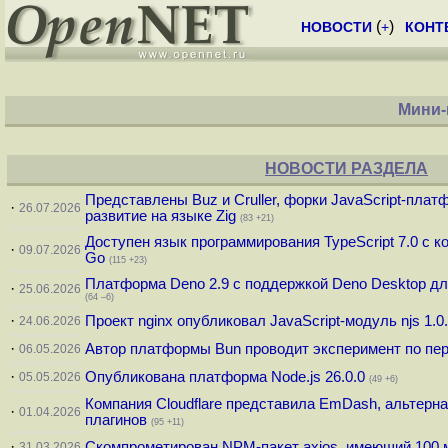
(
)
НОВОСТИ
+
КОНТ
Мини-
НОВОСТИ РАЗДЕЛА
Представлены Buz и Cruller, форки JavaScript-пл
·
26.07.2026
развитие на языке Zig
(83 +21)
Доступен язык программирования TypeScript 7.0 с 
·
09.07.2026
Go
(115 +23)
Платформа Deno 2.9 c поддержкой Deno Desktop дл
·
25.06.2026
(64 –6)
·
Проект nginx опубликовал JavaScript-модуль njs 1.0
24.06.2026
·
Автор платформы Bun проводит эксперимент по пер
06.05.2026
·
Опубликована платформа Node.js 26.0.0
05.05.2026
(49 +6)
Компания Cloudflare представила EmDash, альтерн
·
01.04.2026
плагинов
(95 +11)
·
Скомпрометирован NPM-пакет axios, имеющий 100 м
31.03.2026