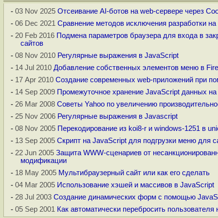
-
03 Nov 2025
Отсеивание AI-ботов на web-сервере через Coo
-
06 Dec 2021
Сравнение методов исключения разработки на J
-
20 Feb 2016
Подмена параметров браузера для входа в за
сайтов
-
08 Nov 2010
Регулярные выражения в JavaScript
-
14 Jul 2010
Добавление собственных элементов меню в Fire
-
17 Apr 2010
Создание современных web-приложений при пом
-
14 Sep 2009
Промежуточное хранение JavaScript данных на
-
26 Mar 2008
Советы Yahoo по увеличению производительно
-
25 Nov 2006
Регулярные выражения в Javascript
-
08 Nov 2005
Перекодирование из koi8-r и windows-1251 в uni
-
13 Sep 2005
Скрипт на JavaScript для подгрузки меню для 
-
22 Jun 2005
Защита WWW-сценариев от несанкционированно
модификации
-
18 May 2005
Мультибраузерный сайт или как его сделать
-
04 Mar 2005
Использование хэшей и массивов в JavaScript
-
28 Jul 2003
Создание динамических форм с помощью JavaSc
-
05 Sep 2001
Как автоматически перебросить пользователя 