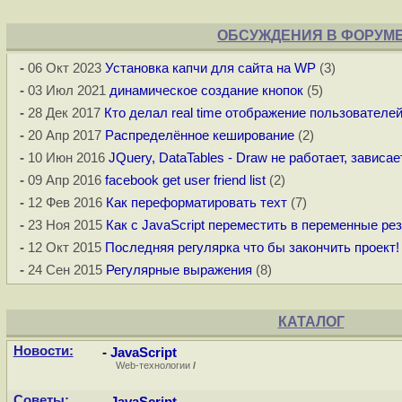
ОБСУЖДЕНИЯ В ФОРУМ
-
06 Окт 2023
Установка капчи для сайта на WP
(3)
-
03 Июл 2021
динамическое создание кнопок
(5)
-
28 Дек 2017
Кто делал real time отображение пользователей
-
20 Апр 2017
Распределённое кеширование
(2)
-
10 Июн 2016
JQuery, DataTables - Draw не работает, зависа
-
09 Апр 2016
facebook get user friend list
(2)
-
12 Фев 2016
Как переформатировать техт
(7)
-
23 Ноя 2015
Как с JavaScript переместить в переменные ре
-
12 Окт 2015
Последняя регулярка что бы закончить проект!
-
24 Сен 2015
Регулярные выражения
(8)
КАТАЛОГ
Новости:
-
JavaScript
Web-технологии
/
Советы: