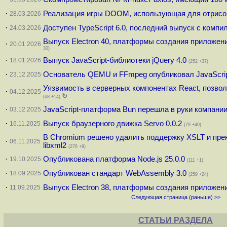
·
Реализация игры DOOM, использующая для отрисо
28.03.2026
·
Доступен TypeScript 6.0, последний выпуск с компил
24.03.2026
Выпуск Electron 40, платформы создания приложен
·
20.01.2026
30)
·
Выпуск JavaScript-библиотеки jQuery 4.0
18.01.2026
(252 +37)
·
Основатель QEMU и FFmpeg опубликовал JavaScrip
23.12.2025
Уязвимость в серверных компонентах React, позво
·
04.12.2025
↻
(68 +14)
·
JavaScript-платформа Bun перешла в руки компании
03.12.2025
·
Выпуск браузерного движка Servo 0.0.2
16.11.2025
(79 +40)
В Chromium решено удалить поддержку XSLT и прекр
·
06.11.2025
libxml2
(276 +9)
·
Опубликована платформа Node.js 25.0.0
19.10.2025
(111 +1)
·
Опубликован стандарт WebAssembly 3.0
18.09.2025
(259 +24)
·
Выпуск Electron 38, платформы создания приложен
11.09.2025
Следующая страница (раньше) >>
СТАТЬИ РАЗДЕЛА