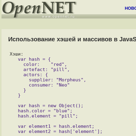
НОВ
Использование хэшей и массивов в JavaS
   var hash = {

     color:    "red",

     artefact: "pill",

     actors: {

       supplier: "Morpheus",

       consumer: "Neo"

     }

   var hash = new Object();

   hash.color = "blue";

   var element1 = hash.element;
