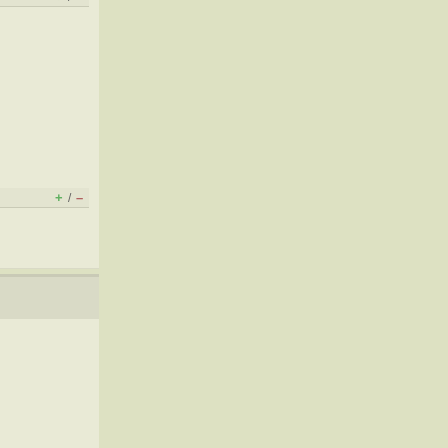
+
–
/