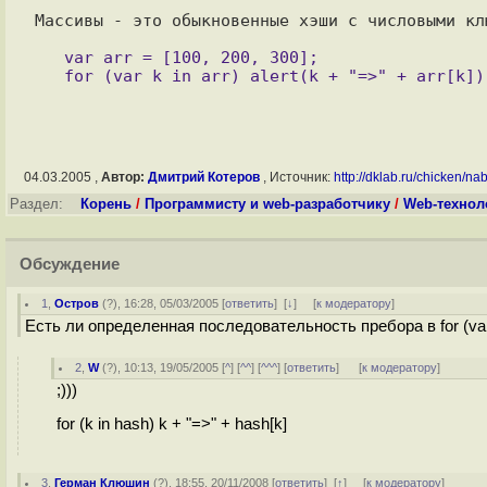
Массивы - это обыкновенные хэши с числовыми кл
   var arr = [100, 200, 300];

04.03.2005 ,
Автор:
Дмитрий Котеров
, Источник:
http://dklab.ru/chicken/nab
Раздел:
Корень
/
Программисту и web-разработчику
/
Web-технол
Обсуждение
1
,
Остров
(
?
), 16:28, 05/03/2005 [
ответить
]
[
↓
] [
к модератору
]
Есть ли определенная последовательность пребора в for (var
2
,
W
(
?
), 10:13, 19/05/2005 [
^
] [
^^
] [
^^^
] [
ответить
]
[
к модератору
]
;)))
for (k in hash) k + "=>" + hash[k]
3
,
Герман Клюшин
(
?
), 18:55, 20/11/2008 [
ответить
]
[
↑
] [
к модератору
]