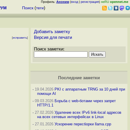
Профиль:
Аноним
(
вход
|
регистрация
)
неRU
opennet.me
РУМ
Поиск
(
теги
)
Добавить заметку
Версия для печати
[
исправить
]
Поиск заметки:
Последние заметки
-
19.04.2026
PKI с аппаратным TRNG за 10 дней при
помощи AI
-
09.03.2026
Борьба с web-ботами через запрет
HTTP/1.1
-
27.02.2026
Удаление всех IPv6 link-local адресов
на всех сетевых интерфейсах в Linux
-
27.01.2026
Ускорение пересборки llama.cpp