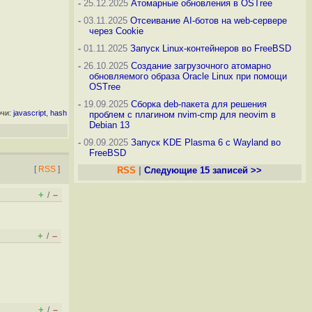
-
25.12.2025
Атомарные обновления в OSTree
-
03.11.2025
Отсеивание AI-ботов на web-сервере
через Cookie
-
01.11.2025
Запуск Linux-контейнеров во FreeBSD
-
26.10.2025
Создание загрузочного атомарно
обновляемого образа Oracle Linux при помощи
OSTree
-
19.09.2025
Сборка deb-пакета для решения
чи:
javascript
,
hash
проблем с плагином nvim-cmp для neovim в
Debian 13
-
09.09.2025
Запуск KDE Plasma 6 с Wayland во
FreeBSD
[
RSS
]
RSS
|
Следующие 15 записей >>
+
–
/
+
–
/
+
–
/