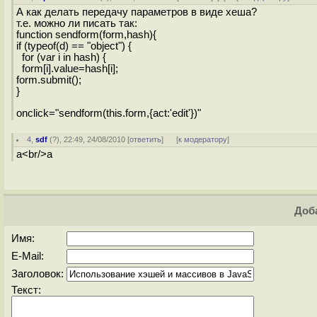
А как делать передачу параметров в виде хеша?
т.е. можно ли писать так:
function sendform(form,hash){
if (typeof(d) == "object") {
for (var i in hash) {
form[i].value=hash[i];
form.submit();
}
onclick="sendform(this.form,{act:'edit'})"
4
,
sdf
(
?
), 22:49, 24/08/2010 [
ответить
]
[
к модератору
]
a<br/>a
Доба
Имя:
E-Mail:
Заголовок:
Текст: