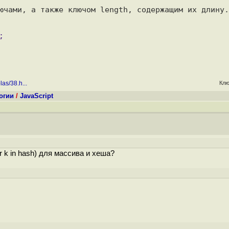
ючами, а также ключом length, содержащим их длину.

las/38.h...
Клю
огии
/
JavaScript
 k in hash) для массива и хеша?