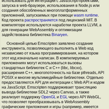
использовать для интеграции с JavaScript-проектами,
запуска в web-браузере, использования в Node.js или
создания обособленных многоплатформенных
приложений, запускаемых при помощи
wasm runtime
.
Код проекта
распространяется
под лицензией MIT. В
компиляторе используются наработки проекта LLVM, а
для генерации WebAssembly и оптимизации
задействована библиотека
Binaryen
.
Основной целью Emscripten заявлено создание
инструмента, позволяющего выполнять в Web код
независимо от языка программирования, на котором
этот код изначально написан. В компилируемых
приложениях могут использоваться вызовы
стандартных библиотек C и С++ (libc, libcxx),
расширения C++, многопоточность на базе pthreads, API
POSIX и многие мультимедийные библиотеки. Отдельно
предоставляются API для интеграции с Web API и кодом
на JavaScript. Emscripten поддерживает трансляцию
вывода библиотеки SDL2 через Canvas, а также
реализует поддержку
OpenGL
и
EGL
через API WebGL,
что позволяет преобразовывать в WebAssembly
графические приложения и игры (например, имеется