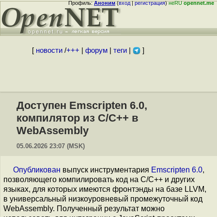
Профиль:
Аноним
(
вход
|
регистрация
)
неRU
opennet.me
[
новости
/
+++
|
форум
|
теги
|
]
Доступен Emscripten 6.0,
компилятор из C/C++ в
WebAssembly
05.06.2026 23:07 (MSK)
Опубликован
выпуск инструментария
Emscripten 6.0
,
позволяющего компилировать код на C/C++ и других
языках, для которых имеются фронтэнды на базе LLVM,
в универсальный низкоуровневый промежуточный код
WebAssembly. Полученный результат можно