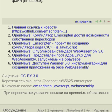
файл (emcc.exe).
+
–
исправить
/
+7
Главная ссылка к новости
(
https://github.com/emscripten-...
)
OpenNews: Компилятор Emscripten достиг возможности
собственной пересборки
OpenNews: Emscripten - проект по созданию
компилятора кода C/C++ в JavaScript
OpenNews: Опубликован стандарт WebAssembly 3.0
OpenNews: Представлен порт ядра Linux для
WebAssembly, запускаемый в браузере
OpenNews: Доступен Wasmer 5.0, инструментарий для
создания приложений на базе WebAssembly
Лицензия:
CC BY 3.0
Короткая ссылка: https://opennet.ru/65625-emscripten
Ключевые слова:
emscripten
,
javascript
,
webassembly
При перепечатке указание ссылки на opennet.ru обязательно
Обсуждение
Ajax
|
1 уровень
|
Линейный
|
+/-
|
Раскрыть