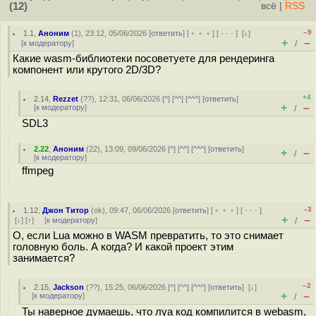
(12)
всё
|
RSS
–9
1.1
,
Аноним
(
1
), 23:12, 05/06/2026 [
ответить
] [
﹢﹢﹢
] [
· · ·
]
[
↓
]
+
–
[
к модератору
]
/
Какие wasm-библиотеки посоветуете для рендеринга
компонент или крутого 2D/3D?
+4
2.14
,
Rezzet
(
??
), 12:31, 06/06/2026 [
^
] [
^^
] [
^^^
] [
ответить
]
+
–
[
к модератору
]
/
SDL3
2.22
,
Аноним
(
22
), 13:09, 09/06/2026 [
^
] [
^^
] [
^^^
] [
ответить
]
+
–
/
[
к модератору
]
ffmpeg
–3
1.12
,
Джон Титор
(
ok
), 09:47, 06/06/2026 [
ответить
] [
﹢﹢﹢
] [
· · ·
]
+
–
[
↓
] [
↑
] [
к модератору
]
/
О, если Lua можно в WASM превратить, то это снимает
головную боль. А когда? И какой проект этим
занимается?
–2
2.15
,
Jackson
(
??
), 15:25, 06/06/2026 [
^
] [
^^
] [
^^^
] [
ответить
]
[
↓
]
+
–
[
к модератору
]
/
Ты наверное думаешь, что луа код компилится в webasm,