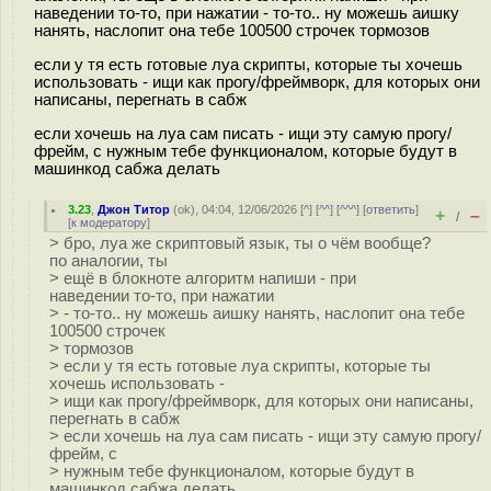
наведении то-то, при нажатии - то-то.. ну можешь аишку
нанять, наслопит она тебе 100500 строчек тормозов
если у тя есть готовые луа скрипты, которые ты хочешь
использовать - ищи как прогу/фреймворк, для которых они
написаны, перегнать в сабж
если хочешь на луа сам писать - ищи эту самую прогу/
фрейм, с нужным тебе функционалом, которые будут в
машинкод сабжа делать
3.23
,
Джон Титор
(
ok
), 04:04, 12/06/2026 [
^
] [
^^
] [
^^^
] [
ответить
]
+
–
/
[
к модератору
]
> бро, луа же скриптовый язык, ты о чём вообще?
по аналогии, ты
> ещё в блокноте алгоритм напиши - при
наведении то-то, при нажатии
> - то-то.. ну можешь аишку нанять, наслопит она тебе
100500 строчек
> тормозов
> если у тя есть готовые луа скрипты, которые ты
хочешь использовать -
> ищи как прогу/фреймворк, для которых они написаны,
перегнать в сабж
> если хочешь на луа сам писать - ищи эту самую прогу/
фрейм, с
> нужным тебе функционалом, которые будут в
машинкод сабжа делать