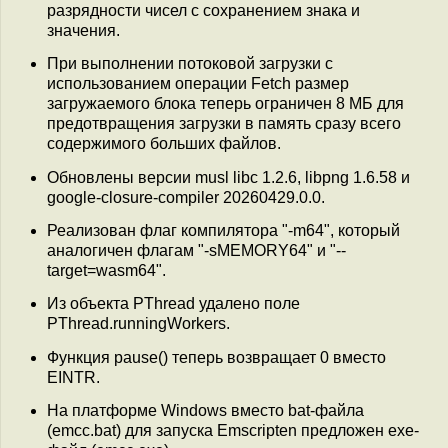
разрядности чисел с сохранением знака и
значения.
При выполнении потоковой загрузки с
использованием операции Fetch размер
загружаемого блока теперь ограничен 8 МБ для
предотвращения загрузки в память сразу всего
содержимого больших файлов.
Обновлены версии musl libc 1.2.6, libpng 1.6.58 и
google-closure-compiler 20260429.0.0.
Реализован флаг компилятора "-m64", который
аналогичен флагам "-sMEMORY64" и "--
target=wasm64".
Из объекта PThread удалено поле
PThread.runningWorkers.
Функция pause() теперь возвращает 0 вместо
EINTR.
На платформе Windows вместо bat-файла
(emcc.bat) для запуска Emscripten предложен exe-