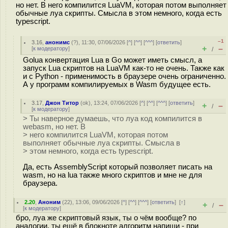
но нет. В него компилится LuaVM, которая потом выполняет
обычные луа скрипты. Смысла в этом немного, когда есть
typescript.
–1
3.16
,
анонимс
(
?
), 11:30, 07/06/2026 [
^
] [
^^
] [
^^^
] [
ответить
]
+
–
[
к модератору
]
/
Golua конвертация Lua в Go может иметь смысл, а
запуск Lua скриптов на LuaVM как-то не очень. Также как
и с Python - применимость в браузере очень ограниченно.
А у программ компилируемых в Wasm будущее есть.
3.17
,
Джон Титор
(
ok
), 13:24, 07/06/2026 [
^
] [
^^
] [
^^^
] [
ответить
]
+
–
/
[
к модератору
]
> Ты наверное думаешь, что луа код компилится в
webasm, но нет. В
> него компилится LuaVM, которая потом
выполняет обычные луа скрипты. Смысла в
> этом немного, когда есть typescript.
Да, есть AssemblyScript который позволяет писать на
wasm, но на lua также много скриптов и мне не для
браузера.
2.20
,
Аноним
(
22
), 13:06, 09/06/2026 [
^
] [
^^
] [
^^^
] [
ответить
]
[
↑
]
+
–
/
[
к модератору
]
бро, луа же скриптовый язык, ты о чём вообще? по
аналогии, ты ещё в блокноте алгоритм напиши - при