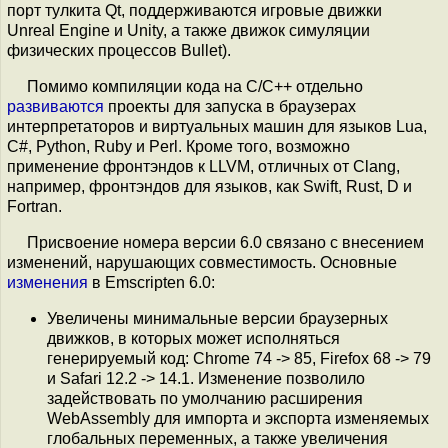
порт тулкита Qt, поддерживаются игровые движки
Unreal Engine и Unity, а также движок симуляции
физических процессов Bullet).
Помимо компиляции кода на C/C++ отдельно
развиваются
проекты для запуска в браузерах
интерпретаторов и виртуальных машин для языков Lua,
C#, Python, Ruby и Perl. Кроме того, возможно
применение фронтэндов к LLVM, отличных от Clang,
например, фронтэндов для языков, как Swift, Rust, D и
Fortran.
Присвоение номера версии 6.0 связано с внесением
изменений, нарушающих совместимость. Основные
изменения
в Emscripten 6.0:
Увеличены минимальные версии браузерных
движков, в которых может исполняться
генерируемый код: Chrome 74 -> 85, Firefox 68 -> 79
и Safari 12.2 -> 14.1. Изменение позволило
задействовать по умолчанию расширения
WebAssembly для импорта и экспорта изменяемых
глобальных переменных, а также увеличения