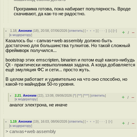
Программа готова, пока набирает популярность. Вроде
скачивают, да как-то не радостно.
1.18
,
Аноним
(
18
), 20:58, 07/06/2026 [
ответить
] [
﹢﹢﹢
] [
· · ·
]
[
↓
] [
↑
]
+
–
/
[
к модератору
]
Казалось бы - canvas+web assembly должно быть
достаточно для большинства тулкитов. Но такой сложный
фреймворк получился...
bootstrap этих emscripten, binarien и потом ещё какого-нибудь
Qt - практически невыполнимая задача. А когда добавляется
ещё эмуляция ФС и сети... просто жуть.
В целом работает и удивительно на что оно способно, но
какой-то майндфак 50-го уровня.
2.21
,
Аноним
(
22
), 13:08, 09/06/2026 [
^
] [
^^
] [
^^^
] [
ответить
]
+
–
/
[
к модератору
]
аналог электрона, не иначе
1.19
,
Аноним
(
19
), 16:03, 08/06/2026 [
ответить
] [
﹢﹢﹢
] [
· · ·
]
[
↑
]
+
–
/
[
к модератору
]
> canvas+web assembly