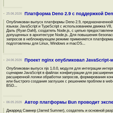
Платформа Deno 2.9 c поддержкой Den
·
25.06.2026
Опубликован выпуск платформы Deno 2.9, предназначенной
языках JavaScript и TypeScript с использованием движка V8
Даль (Ryan Dahl), создатель Node.js, с целью предоставле
допущенных в архитектуре Node.js. Для повышения безопасн
запросов в неблокирующем режиме применяется платформа T
подготовлены для Linux, Windows и macOS...
Проект nginx опубликовал JavaScript-м
·
24.06.2026
Опубликован выпуск njs 1.0.0, модуля для интеграции интерп
сценарии JavaScript в файлах конфигурации для расширени
расширенной логики обработки запросов, формирования кон
или быстрого создания заглушек с решением проблем в web-
BSD...
Автор платформы Bun проводит экспе
·
06.05.2026
Джарред Самнер (Jarred Sumner), создатель и основной разр