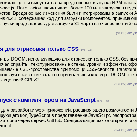
вождающего и выпустить два вредоносных выпуска NPM-пакета 
de.js. Пакет axios насчитывает более 100 млн загрузок в неде
кетов. Вредоносные изменения были интегрированы в выпуски Ax
to-js 4.2.1, содержащей код для загрузки компонентов, принима
ски предлагались для загрузки 31 марта в течение почти 3 час
обсуж
(40 +16)
 для отрисовки только CSS
(106 +22)
игры DOOM, использующую для отрисовки только CSS, без пр
лючая спрайты, текстурированные стены, уровни и эффекты, оф
щаемые в 3D-пространстве при помощи CSS-свойств "transform" 
, используя в качестве эталона оригинальный код игры DOOM, от
 лицензией GPLv2...
обсуж
(106 +22)
пуск с компилятором на JavaScript
(124 +10)
ка для разработки web-приложений, расширяющего возможности Ja
рующего код TypeScript в представление JavaScript, распростра
озитории через сервис GitHub. Спецификации языка открыты и 
ment...
обсуж
(124 +10)