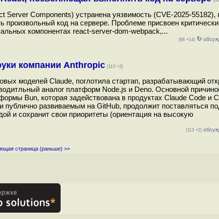
(6
t Server Components) устранена уязвимость (CVE-2025-55182),
ть произвольный код на сервере. Проблеме присвоен критически
тальных компонентах react-server-dom-webpack,...
↻
обсуж
(68 +14)
уки компании Anthropic
(113 +2)
овых моделей Claude, поглотила стартап, разрабатывающий от
водитльный аналог платформ Node.js и Deno. Основной причин
ормы Bun, которая задействована в продуктах Claude Code и C
и публично развиваемым на GitHub, продолжит поставляться по
дой и сохранит свои приоритеты (ориентация на высокую
обсуж
(113 +2)
ющая страница (раньше) >>