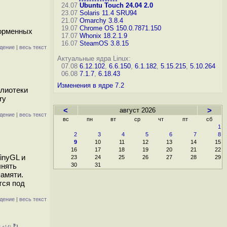
24.07
Ubuntu Touch 24.04 2.0
23.07
Solaris 11.4 SRU94
21.07
Omarchy 3.8.4
19.07
Chrome OS 150.0.7871.150
форменных
17.07
Whonix 18.2.1.9
16.07
SteamOS 3.8.15
дение
|
весь текст
Актуальные ядра Linux:
07.08
6.12.102
,
6.6.150
,
6.1.182
,
5.15.215
,
5.10.264
06.08
7.1.7
,
6.18.43
Изменения в ядре 7.2
блиотеки
ry
<
август 2026
>
дение
|
весь текст
вс
пн
вт
ср
чт
пт
сб
1
2
3
4
5
6
7
8
9
10
11
12
13
14
15
16
17
18
19
20
21
22
inyGL и
23
24
25
26
27
28
29
лнять
30
31
памяти.
тся под
дение
|
весь текст
↻