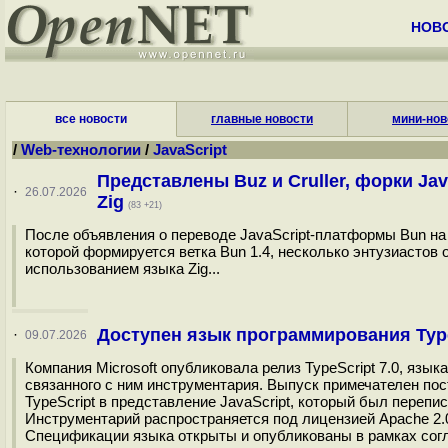
НОВ
все новости
главные новости
мини-нов
/
Web-технологии
/
JavaScript
Представлены Buz и Cruller, форки J
·
26.07.2026
Zig
(83 +21)
После объявления о переводе JavaScript-платформы Bun на 
которой формируется ветка Bun 1.4, несколько энтузиасто
использованием языка Zig...
Доступен язык программирования Type
·
09.07.2026
Компания Microsoft опубликовала релиз TypeScript 7.0, язы
связанного с ним инструментария. Выпуск примечателен пост
TypeScript в представление JavaScript, который был перепи
Инструментарий распространяется под лицензией Apache 2.0
Спецификации языка открыты и опубликованы в рамках согла