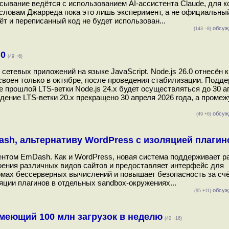
сывание ведётся с использованием AI-ассистента Claude, для к
словам Джарреда пока это лишь эксперимент, а не официальный 
т и переписанный код не будет использован...
обсуж
(143 –8)
.0
(49 +6)
етевых приложений на языке JavaScript. Node.js 26.0 отнесён к
воен только в октябре, после проведения стабилизации. Подде
е прошлой LTS-ветки Node.js 24.x будет осуществляться до 30 а
ждение LTS-ветки 20.x прекращено 30 апреля 2026 года, а проме
обсуж
(49 +6)
ash, альтернативу WordPress с изоляцией плагин
тентом EmDash. Как и WordPress, новая система поддерживает 
оения различных видов сайтов и предоставляет интерфейс для
рмах бессерверных вычислений и повышает безопасность за сч
яции плагинов в отдельных sandbox-окружениях...
обсуж
(95 +11)
меющий 100 млн загрузок в неделю
(40 +16)