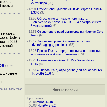
оторого
контейнера
(26)
порт, и
-
13:01
Опубликован дисплейный менеджер LightDM
1.33.0
(33)
дение
|
весь текст
-
12:53
Обновление антивирусного пакета
ClamAV&nbsp;&nbsp;1.4.6 и 1.5.4 с устранением
8 уязвимостей
(6)
-
12:51
Объявлено о расформировании Nixpkgs Core
 веткам с
Team
(65)
ржка Node.js
преля 2028
-
12:49
Запрет на приём AI-патчей в раздел
drivers/staging ядра Linux
(56)
жуточной
-
12:26
Проект Rust утвердил правила в отношении
дение
|
весь текст
использования AI-инструментов
(161)
-
12:23
Новые версии Wine 11.15 и Wine-staging
11.15
(8)
ов
(95 +11)
-
11:43
Обновление дистрибутива для одноплатных
расширение
ПК DietPi 10.6
(3)
ёт
дение
|
весь текст
Новые версии
Программы:
09.08
wine 11.15
09.08
NumPy 2.5.2