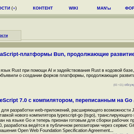
ОСТИ
(
+
)
КОНТЕНТ
WIKI
MAN'ы
ФО
ости
avaScript-платформы Bun, продолжающие развитие
язык Rust при помощи AI и задействования Rust в кодовой базе,
в объявили о создании форков платформы, продолжающих развит
обсуж
(83 +21)
Script 7.0 с компилятором, переписанным на Go
ка для разработки web-приложений, расширяющего возможности Ja
авкой нового компилятора typescript-go (tsgo), транслирующего
сан на языке Go и теперь признан готовым для сборки рабочих п
, разработка ведётся в публичном репозитории через сервис Gi
шения Open Web Foundation Specification Agreement...