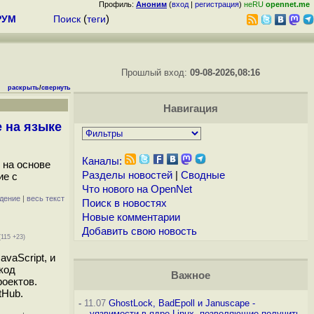
Профиль:
Аноним
(
вход
|
регистрация
)
неRU
opennet.me
РУМ
Поиск
(
теги
)
Прошлый вход:
09-08-2026,08:16
раскрыть
/
свернуть
Навигация
 на языке
Каналы:
 на основе
Разделы новостей
|
Сводные
ие с
Что нового на OpenNet
дение
|
весь текст
Поиск в новостях
Новые комментарии
Добавить свою новость
(115 +23)
vaScript, и
 код
Важное
роектов.
tHub.
-
11.07
GhostLock, BadEpoll и Januscape -
уязвимости в ядре Linux, позволяющие получить