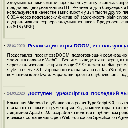
Злоумышленники смогли перехватить учётную запись сопро
предлагающего реализацию HTTP-клиента для браузеров и No
используется в качестве зависимости у 174 тысяч других па
0.30.4 через подстановку фиктивной зависимости plain-cryp
с управляющего сервера злоумышленников. Вредоносные выпу
по 6:15 (MSK)...
Реализация игры DOOM, использующая
·
28.03.2026
Представлен проект cssDOOM, подготовивший реализацию 
элемента canvas и WebGL. Всё что выводится на экран, вк
через стилизованные при помощи CSS элементы ‹div›, разме
style: preserve-3d". Игровая логика написана на JavaScript
компанией id Software. Наработки проекта опубликованы под
Доступен TypeScript 6.0, последний вы
·
24.03.2026
Компания Microsoft опубликовала релиз TypeScript 6.0, язы
связанного с ним инструментария. Код компилятора, трансли
лицензией Apache 2.0, разработка ведётся в публичном реп
в рамках соглашения Open Web Foundation Specification Agree