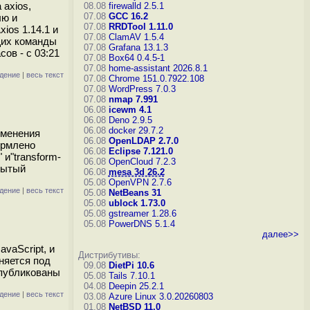
axios,
08.08
firewalld 2.5.1
07.08
GCC 16.2
лю и
07.08
RRDTool 1.11.0
ios 1.14.1 и
07.08
ClamAV 1.5.4
ющих команды
07.08
Grafana 13.1.3
ов - с 03:21
07.08
Box64 0.4.5-1
07.08
home-assistant 2026.8.1
дение
|
весь текст
07.08
Chrome 151.0.7922.108
07.08
WordPress 7.0.3
07.08
nmap 7.991
06.08
icewm 4.1
06.08
Deno 2.9.5
06.08
docker 29.7.2
именения
06.08
OpenLDAP 2.7.0
ормлено
06.08
Eclipse 7.121.0
и"transform-
06.08
OpenCloud 7.2.3
крытый
06.08
mesa 3d 26.2
05.08
OpenVPN 2.7.6
дение
|
весь текст
05.08
NetBeans 31
05.08
ublock 1.73.0
05.08
gstreamer 1.28.6
05.08
PowerDNS 5.1.4
далее>>
vaScript, и
Дистрибутивы:
няется под
09.08
DietPi 10.6
опубликованы
05.08
Tails 7.10.1
04.08
Deepin 25.2.1
дение
|
весь текст
03.08
Azure Linux 3.0.20260803
01.08
NetBSD 11.0