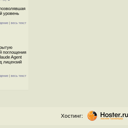
8 +14)
 позволявшая
й уровень
дение
|
весь текст
крытую
ой поглощения
laude Agent
д лицензий
дение
|
весь текст
Хостинг: