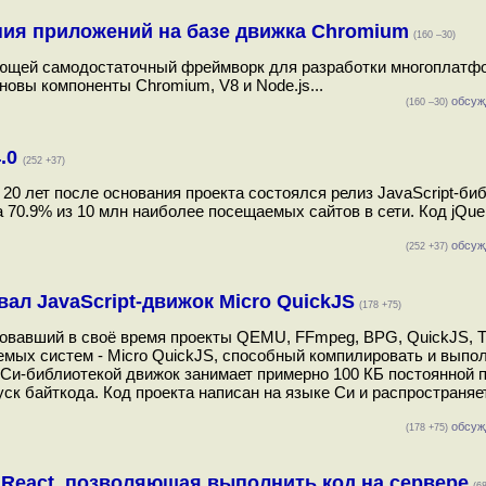
ния приложений на базе движка Chromium
(160 –30)
ляющей самодостаточный фреймворк для разработки многоплат
овы компоненты Chromium, V8 и Node.js...
обсуж
(160 –30)
4.0
(252 +37)
 20 лет после основания проекта состоялся релиз JavaScript-би
 70.9% из 10 млн наиболее посещаемых сайтов в сети. Код jQue
обсуж
(252 +37)
л JavaScript-движок Micro QuickJS
(178 +75)
сновавший в своё время проекты QEMU, FFmpeg, BPG, QuickJS, T
емых систем - Micro QuickJS, способный компилировать и выпо
с Си-библиотекой движок занимает примерно 100 КБ постоянной 
ск байткода. Код проекта написан на языке Си и распространяе
обсуж
(178 +75)
 React, позволяющая выполнить код на сервере