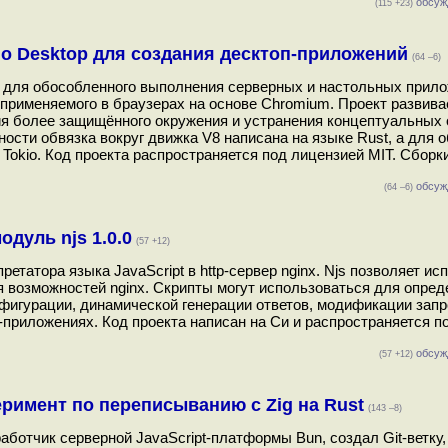
обсуж
(115 +23)
o Desktop для создания десктоп-приложений
(64 –6)
 для обособленного выполнения серверных и настольных прило
, применяемого в браузерах на основе Chromium. Проект развива
ния более защищённого окружения и устранения концептуальных
ости обвязка вокруг движка V8 написана на языке Rust, а для 
okio. Код проекта распространяется под лицензией MIT. Сборк
обсуж
(64 –6)
одуль njs 1.0.0
(57 +12)
ретатора языка JavaScript в http-сервер nginx. Njs позволяет ис
я возможностей nginx. Скрипты могут использоваться для опред
фигурации, динамической генерации ответов, модификации запр
приложениях. Код проекта написан на Си и распространяется п
обсуж
(57 +12)
римент по переписыванию с Zig на Rust
(143 –8)
аботчик серверной JavaScript-платформы Bun, создал Git-ветку,