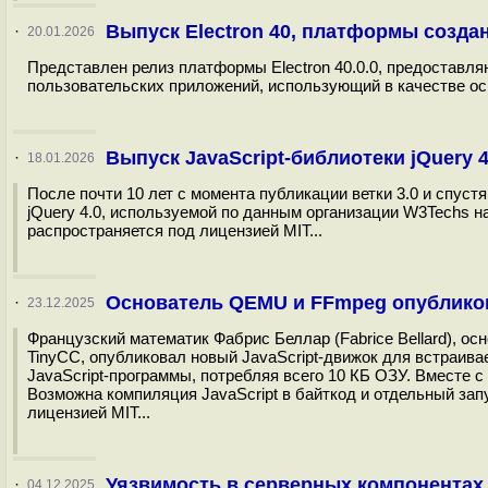
Выпуск Electron 40, платформы созда
·
20.01.2026
Представлен релиз платформы Electron 40.0.0, предостав
пользовательских приложений, использующий в качестве осн
Выпуск JavaScript-библиотеки jQuery 
·
18.01.2026
После почти 10 лет с момента публикации ветки 3.0 и спустя
jQuery 4.0, используемой по данным организации W3Techs на
распространяется под лицензией MIT...
Основатель QEMU и FFmpeg опубликова
·
23.12.2025
Французский математик Фабрис Беллар (Fabrice Bellard), о
TinyCC, опубликовал новый JavaScript-движок для встраива
JavaScript-программы, потребляя всего 10 КБ ОЗУ. Вместе 
Возможна компиляция JavaScript в байткод и отдельный запу
лицензией MIT...
Уязвимость в серверных компонентах
·
04.12.2025