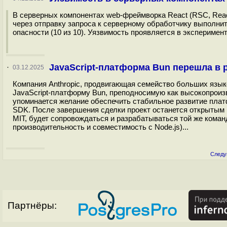
В серверных компонентах web-фреймворка React (RSC, Reac
через отправку запроса к серверному обработчику выполни
опасности (10 из 10). Уязвимость проявляется в эксперимен
JavaScript-платформа Bun перешла в р
·
03.12.2025
Компания Anthropic, продвигающая семейство больших язык
JavaScript-платформу Bun, преподносимую как высокопроиз
упоминается желание обеспечить стабильное развитие платф
SDK. После завершения сделки проект останется открытым 
MIT, будет сопровождаться и разрабатываться той же коман
производительность и совместимость с Node.js)...
Следу
Партнёры: