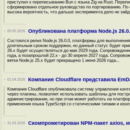
приступил к переписыванию Bun с языка Zig на Rust. Перепи
сформировано отдельное руководство по портированию. По 
высока вероятность, что дальше эксперимента дело не зайдё
Опубликована платформа Node.js 26.0
·
05.05.2026
Состоялся релиз Node.js 26.0.0, платформы для выполнения с
длительным сроком поддержки, но данный статус будет прис
26.x будет осуществляться до мая 2029 года. Сопровождени
года, а позапрошлой 22.x - до 30 апреля 2027 года. Сопрово
ветки Node.js 25.x будет прекращено 1 июня 2026 года...
Компания Cloudflare представила EmD
·
01.04.2026
Компания Cloudflare опубликовала систему управления кон
через плагины, позволяет использовать шаблоны для постр
администрирования, но при этом может работать на платфо
применения языка TypeScript со статическими типами и изол
Скомпрометирован NPM-пакет axios, и
·
31.03.2026