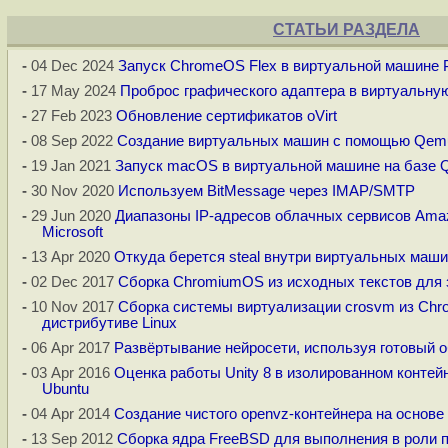
СТАТЬИ РАЗДЕЛА
-
04 Dec 2024
Запуск ChromeOS Flex в виртуальной машине 
-
17 May 2024
Проброс графического адаптера в виртуальн
-
27 Feb 2023
Обновление сертификатов oVirt
-
08 Sep 2022
Создание виртуальных машин с помощью Qe
-
19 Jan 2021
Запуск macOS в виртуальной машине на баз
-
30 Nov 2020
Используем BitMessage через IMAP/SMTP
-
29 Jun 2020
Диапазоны IP-адресов облачных сервисов Amazo
Microsoft
-
13 Apr 2020
Откуда берется steal внутри виртуальных маши
-
02 Dec 2017
Сборка ChromiumOS из исходных текстов для
-
10 Nov 2017
Сборка системы виртуализации crosvm из Ch
дистрибутиве Linux
-
06 Apr 2017
Развёртывание нейросети, используя готовый о
-
03 Apr 2016
Оценка работы Unity 8 в изолированном контей
Ubuntu
-
04 Apr 2014
Создание чистого openvz-контейнера на основе
-
13 Sep 2012
Сборка ядра FreeBSD для выполнения в роли 