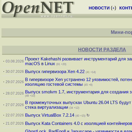
(
)
НОВОСТИ
+
КОНТ
Мини-по
НОВОСТИ РАЗДЕЛА
Проект Kakehashi развивает инструментарий для з
·
03.08.2026
macOS в Linux
(91 +20)
·
Выпуск гипервизора Xen 4.22
30.07.2026
(41 +14)
В гипервизоре Xen устранено 12 уязвимостей, пот
·
29.07.2026
изоляцию гостевой системы
(45 +8)
Выпуск smolvm 1.7, инструментария для создания
·
28.07.2026
(48 +10)
В промежуточных выпусках Ubuntu 26.04 LTS будут
·
27.07.2026
стека виртуализации
(34 +12)
·
Выпуск VirtualBox 7.2.14
22.07.2026
↻
(40 +15)
·
Выпуск Kata Containers 4.0 с изоляцией контейнер
21.07.2026
GhostLock, BadEpoll и Januscape - уязвимости в яд