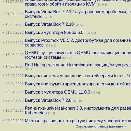
·
11.07.2026
права root и обойти изоляцию KVM
(82 +34)
Выпуск VirtualBox 7.2.12 с устранением проблемы,
·
01.07.2026
системы
(17 +6)
·
Выпуск VirtualBox 7.2.10
16.06.2026
(36 +11)
·
Выпуск эмулятора 86Box 6.0
01.06.2026
(104 +41)
Выпуск Proxmox VE 9.2, дистрибутива для организ
·
22.05.2026
серверов
(139 +19)
QEMUtiny - уязвимости в QEMU, позволяющие получ
·
15.05.2026
гостевой системы
(80 +14)
Red Hat представил Hummingbird, защищённую реда
·
14.05.2026
(59 –1)
·
Выпуск системы управления контейнерами Incus 7.
06.05.2026
·
Выпуск инструментариев для управления контейнер
30.04.2026
·
Выпуск эмулятора QEMU 11.0.0
23.04.2026
(75 +33)
·
Выпуск VirtualBox 7.2.8
22.04.2026
(33 +10)
Релиз nxs-universal-chart 3.0, инструмента для раз
·
17.04.2026
Kubernetes
(3 +4)
·
Microsoft развивает открытую систему sandbox-изол
05.02.2026
Следующая страница (раньше) >>