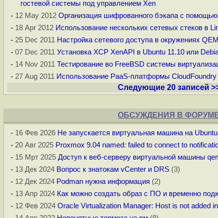
гостевой системы под управлением Xen
-
12 May 2012
Организация шифрованного бэкапа с помощью rd
-
18 Apr 2012
Использование нескольких сетевых стеков в Li
-
25 Dec 2011
Настройка сетевого доступа в окружениях QE
-
07 Dec 2011
Установка XCP XenAPI в Ubuntu 11.10 или Debi
-
14 Nov 2011
Тестирование во FreeBSD системы виртуализац
-
27 Aug 2011
Использование PaaS-платформы CloudFoundry в
Следующие 20 записей >
ОБСУЖДЕНИЯ В ФОРУМ
-
16 Фев 2026
Не запускается виртуальная машина на Ubuntu
-
20 Авг 2025
Proxmox 9.04 named: failed to connect to notificati
-
15 Мрт 2025
Доступ к веб-серверу виртуальной машины qe
-
13 Дек 2024
Вопрос к знатокам vCenter и DRS
(3)
-
12 Дек 2024
Podman нужна информация
(2)
-
13 Апр 2024
Как можно создать образ с ПО и временно подкл
-
12 Фев 2024
Oracle Virtualization Manager: Host is not added 
-
14 Апр 2022
Непонятные тормоза на вм
(8)