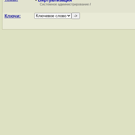
-
Виртуализация
Системное администрирование
/
Ключи: