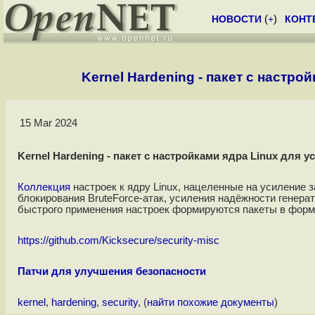
НОВОСТИ
(
+
)
КОНТ
Kernel Hardening - пакет с настр
15 Mar 2024
Kernel Hardening - пакет с настройками ядра Linux для 
Коллекция
настроек к ядру Linux, нацеленные на усиление
блокирования BruteForce-атак, усиления надёжности генера
быстрого применения настроек формируются пакеты в фор
https://github.com/Kicksecure/security-misc
Патчи для улучшения безопасности
kernel
,
hardening
,
security
, (
найти похожие документы
)