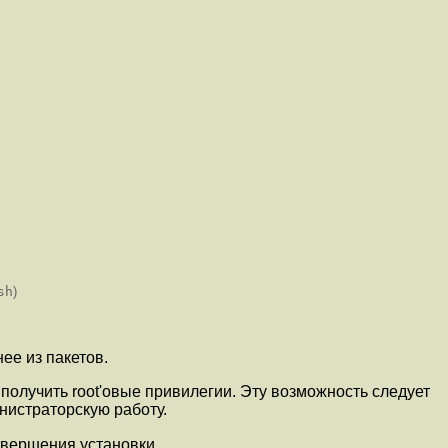
sh
)
ее из пакетов.
получить root'овые привилегии. Эту возможность следует
нистраторскую работу.
вершения установки.