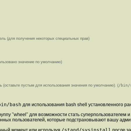
ель (для получения некоторых специальных прав)
ользовано значение по умолчанию)
ь (оставьте пустым для использования значения по умолчанию). (
/bin/
bin/bash
для использования bash shell установленного ран
уппу "wheel" для возможности стать суперпользователем и 
енных пользователей, которые подстраховывают вашу адми
/stand/sysinstall
анный момент или используя
после за