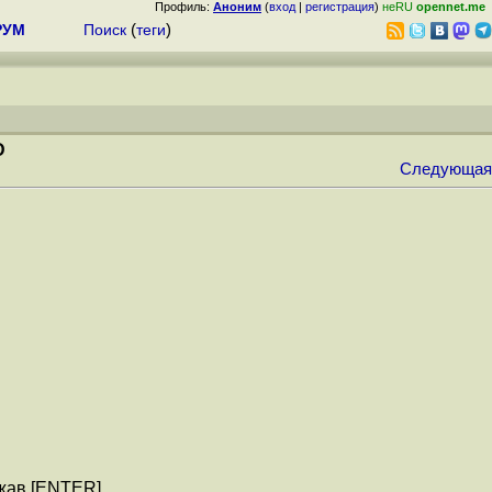
Профиль:
Аноним
(
вход
|
регистрация
)
неRU
opennet.me
РУМ
Поиск
(
теги
)
D
Следующая
ажав [ENTER].