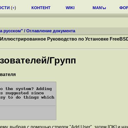
ОСТИ
(
+
)
КОНТЕНТ
WIKI
MAN'ы
ФО
а русском"
/
Оглавление документа
Иллюстрированное Руководство по Установке FreeBS
ьзователей/Групп
ователя
ему, выбрав с помощью стрелок "Add User", затем [OK] и н