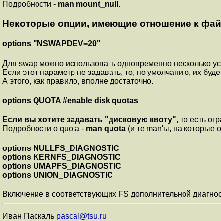
Подробности -
man mount_null
.
Некоторые опции, имеющие отношение к фа
options "NSWAPDEV=20"
Для swap можно использовать одновременно несколько уст
Если этот параметр не задавать, то, по умолчанию, их будет
А этого, как правило, вполне достаточно.
options QUOTA #enable disk quotas
Если вы хотите задавать "дисковую квоту"
, то есть о
Подробности о quota -
man quota
(и те man'ы, на которые о
options NULLFS_DIAGNOSTIC
options KERNFS_DIAGNOSTIC
options UMAPFS_DIAGNOSTIC
options UNION_DIAGNOSTIC
Включение в соответствующих FS дополнительной диагнос
Иван Паскаль
pascal@tsu.ru