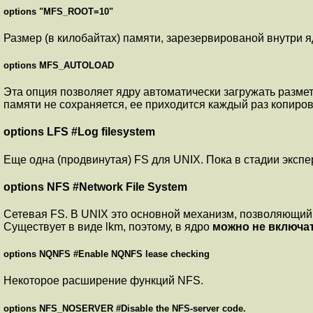
options "MFS_ROOT=10"
Размер (в килобайтах) памяти, зарезервированой внутри 
options MFS_AUTOLOAD
Эта опция позволяет ядру автоматически загружать размет
памяти не сохраняется, ее приходится каждый раз копирова
options LFS #Log filesystem
Еще одна (продвинутая) FS для UNIX. Пока в стадии экспе
options NFS #Network File System
Сетевая FS. В UNIX это основной механизм, позволяющий 
Существует в виде lkm, поэтому, в ядро
можно не включа
options NQNFS #Enable NQNFS lease checking
Некоторое расширение функций NFS.
options NFS_NOSERVER #Disable the NFS-server code.