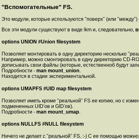
"Вспомогательные" FS.
Это модули, которые используются "поверх" (или "между"
Все эти модули существуют в виде lkm и, следовательно,
в
options UNION #Union filesystem
Позволяет монтировать в одну директорию несколько "реа
Например, можно смонтировать в одну директорию CD-ROM 
дописывать свои файлы (которые, естественноб будут зап
Подробности -
man mount_union
.
Находится в стадии экспериментальной.
options UMAPFS #UID map filesystem
Позволяет иметь кроме "реальной" FS ее копию, но с изм
подмененных UID'ов и GID'ов).
Подробности -
man mount_umap
.
options NULLFS #NULL filesystem
Ничего не делает с "реальной" FS. :-) С ее помощью можн