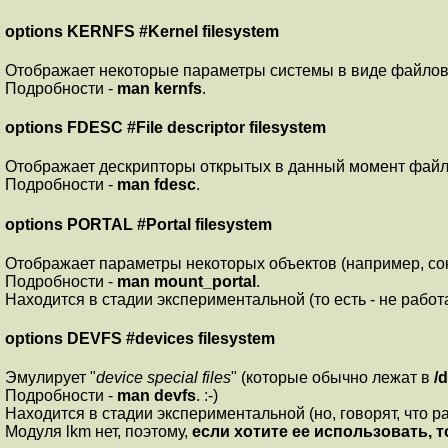
options KERNFS #Kernel filesystem
Отображает некоторые параметры системы в виде файлов
Подробности -
man kernfs
.
options FDESC #File descriptor filesystem
Отображает дескрипторы открытых в данный момент файл
Подробности -
man fdesc
.
options PORTAL #Portal filesystem
Отображает параметры некоторых объектов (например, сок
Подробности -
man mount_portal
.
Находится в стадии экспериментальной (то есть - не работае
options DEVFS #devices filesystem
Эмулирует "
device special files
" (которые обычно лежат в
/
Подробности -
man devfs
. :-)
Находится в стадии экспериментальной (но, говорят, что ра
Модуля lkm нет, поэтому,
если хотите ее использовать, 