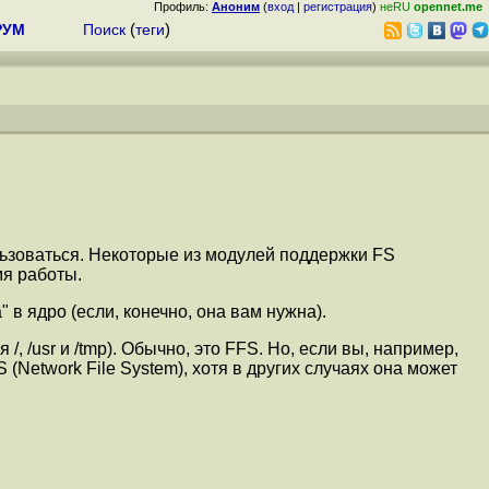
Профиль:
Аноним
(
вход
|
регистрация
)
неRU
opennet.me
РУМ
Поиск
(
теги
)
ользоваться. Некоторые из модулей поддержки FS
мя работы.
в ядро (если, конечно, она вам нужна).
/, /usr и /tmp). Обычно, это FFS. Но, если вы, например,
 (Network File System), хотя в других случаях она может