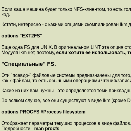
Если ваша машина будет только NFS-клиентом, то есть тол
код.
Кстати, интересно - с какими опциями скомпилирован lkm 
options "EXT2FS"
Еще одна FS для UNIX. В оригинальном LINT эта опция сто
Модуля lkm нет, поэтому,
если хотите ее использовать, 
"Специальные" FS.
Эти "псевдо-" файловые системы предназначены для того
как к файлам, то есть обычными операциями чтения/запис
Какие из них вам нужны - это определяется теми прикладн
Во всяком случае, все они существуют в виде lkm (кроме 
options PROCFS #Process filesystem
Отображает параметры текущих процессов в виде файлов
Подробности -
man procfs
.