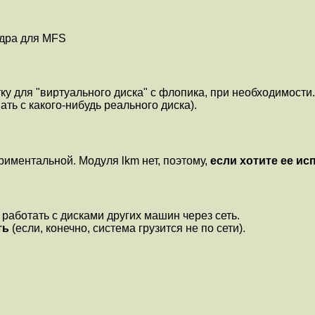
ядра для MFS
ку для "виртуального диска" с флопика, при необходимости.
ть с какого-нибудь реального диска).
риментальной. Модуля lkm нет, поэтому,
если хотите ее ис
работать с дисками других машин через сеть.
ть
(если, конечно, система грузится не по сети).