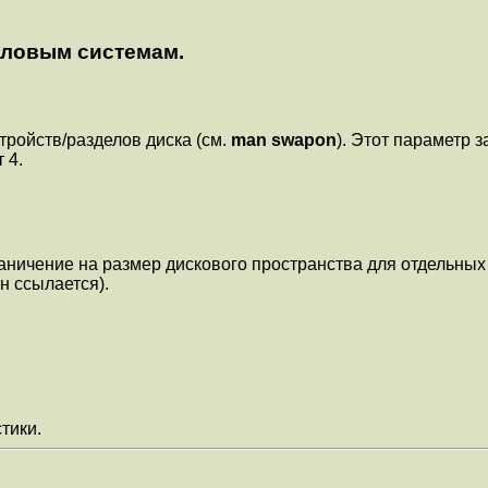
йловым системам.
ройств/разделов диска (см.
man swapon
). Этот параметр 
 4.
граничение на размер дискового пространства для отдельны
н ссылается).
тики.