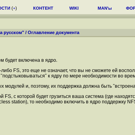
ОСТИ
(
+
)
КОНТЕНТ
WIKI
MAN'ы
ФО
а русском"
/
Оглавление документа
м будет включена в ядро.
либо FS, это еще не означает, что вы не сможете ей восп
 "подстыковываться" к ядру по мере необходимости во вре
 модулей и, поэтому, их поддержка должна быть "встроена" 
 FS, с которой будет грузиться ваша система (где находятся 
less station), то необходимо включить в ядро поддержку NFS