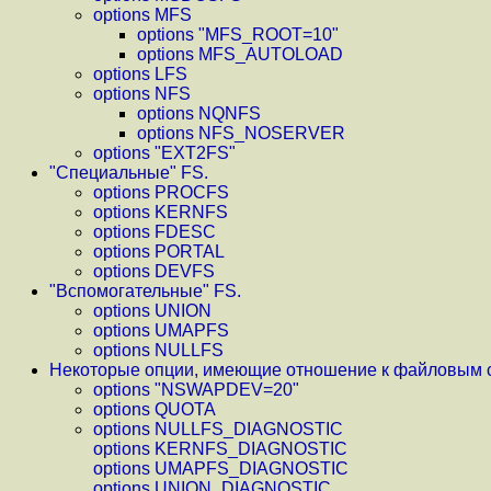
options MFS
options "MFS_ROOT=10"
options MFS_AUTOLOAD
options LFS
options NFS
options NQNFS
options NFS_NOSERVER
options "EXT2FS"
"Специальные" FS.
options PROCFS
options KERNFS
options FDESC
options PORTAL
options DEVFS
"Вспомогательные" FS.
options UNION
options UMAPFS
options NULLFS
Некоторые опции, имеющие отношение к файловым 
options "NSWAPDEV=20"
options QUOTA
options NULLFS_DIAGNOSTIC
options KERNFS_DIAGNOSTIC
options UMAPFS_DIAGNOSTIC
options UNION_DIAGNOSTIC