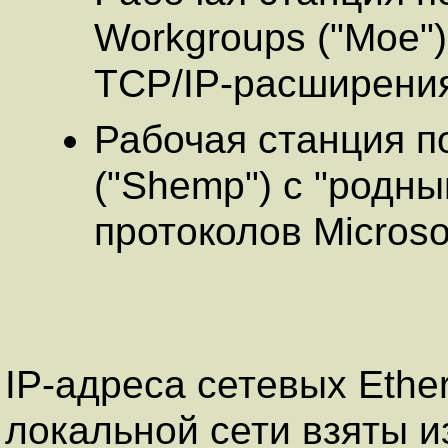
Workgroups ("Moe")
TCP/IP-расширени
Рабочая станция п
("Shemp") с "родн
протоколов Microso
IP-адреса сетевых Ethe
локальной сети взяты и