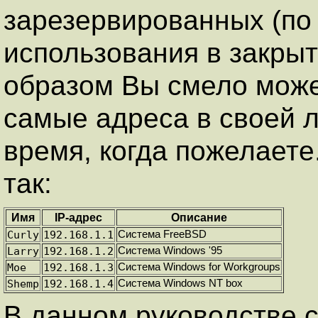
зарезервированных (по
использования в закрыт
образом Вы смело може
самые адреса в своей 
время, когда пожелаете
так:
Имя
IP-адрес
Описание
Curly
192.168.1.1
Система FreeBSD
Larry
192.168.1.2
Система Windows '95
Moe
192.168.1.3
Система Windows for Workgroups
Shemp
192.168.1.4
Система Windows NT box
В данном руководстве с