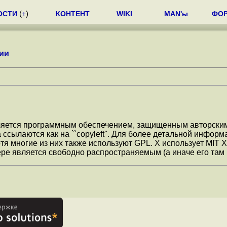
ОСТИ
(
+
)
КОНТЕНТ
WIKI
MAN'ы
ФО
ии
ляется программным обеспечением, защищенным авторскими
а ссылаются как на ``copyleft''. Для более детальной инф
я многие из них также используют GPL. X использует MIT X c
е является свободно распространяемым (а иначе его там 