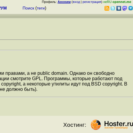
Профиль:
Аноним
(
вход
|
регистрация
)
неRU
opennet.me
РУМ
Поиск
(
теги
)
 правами, а не public domain. Однако он свободно
ормации смотрите GPL. Программы, которые работают под
opyright, а некоторые утилиты идут под BSD copyright. В
не должно быть).
Хостинг: